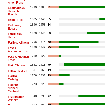
Anton Franz
1799
1885
61
Enckhausen
,
Heinrich
Friedrich
1875
1943
35
Engel
, Eugen
1896
1958
14
Erdmann
,
Eduard
1860
1940
50
Fährmann
,
Hans
1796
1874
50
Ferling
, Wilhelm
1820
1849
25
Fesca
,
Alexander Ernst
1789
1826
2
Fesca
, Friedrich
Ernst
1831
1911
79
Fink
, Christian
1891
1961
19
Finke
, Fidelio F.
1778
1837
13
Fiorillo
,
Federigo
1773
1829
5
Fischer
,
Michael
Gotthard
1848
1890
42
Fitzenhagen
,
Wilhelm
1812
1883
59