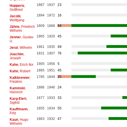
1887
1937
23
Huppertz
,
Gottfried
1894
1972
16
Jacobi
,
Wolfgang
1809
1888
64
Jähns
, Friedrich
Wilhelm
1865
1920
45
Jenner
, Gustav
U.
1861
1935
49
Jeral
, Wilhelm
1831
1907
76
Joachim
,
Joseph
1905
1956
5
Kahn
, Erich Itor
1865
1951
45
Kahn
, Robert
1785
1849
25
Kalkbrenner
,
Frédéric
1886
1946
24
Kaminski
,
Heinrich
1877
1933
33
Karg-Elert
,
Sigfrid
1855
1934
55
Kauffmann
,
Fritz
1863
1932
47
Kaun
, Hugo
Wilhelm