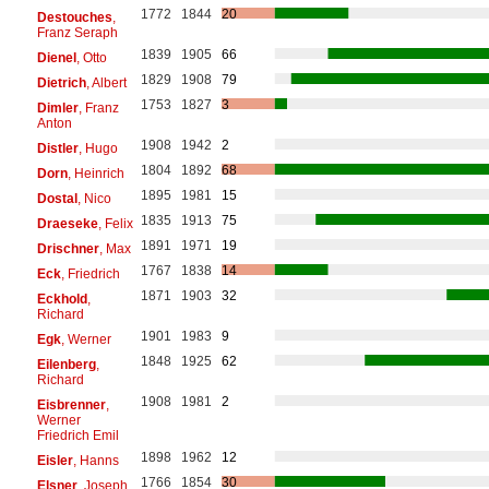
1772
1844
20
Destouches
,
Franz Seraph
1839
1905
66
Dienel
, Otto
1829
1908
79
Dietrich
, Albert
1753
1827
3
Dimler
, Franz
Anton
1908
1942
2
Distler
, Hugo
1804
1892
68
Dorn
, Heinrich
1895
1981
15
Dostal
, Nico
1835
1913
75
Draeseke
, Felix
1891
1971
19
Drischner
, Max
1767
1838
14
Eck
, Friedrich
1871
1903
32
Eckhold
,
Richard
1901
1983
9
Egk
, Werner
1848
1925
62
Eilenberg
,
Richard
1908
1981
2
Eisbrenner
,
Werner
Friedrich Emil
1898
1962
12
Eisler
, Hanns
1766
1854
30
Elsner
, Joseph