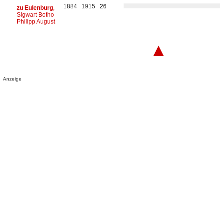
1884
1915
26
zu Eulenburg
,
Sigwart Botho
Philipp August
▲
Anzeige