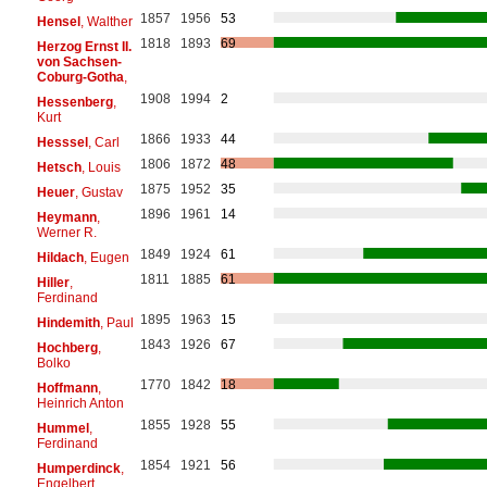
1857
1956
53
Hensel
, Walther
1818
1893
69
Herzog Ernst II.
von Sachsen-
Coburg-Gotha
,
1908
1994
2
Hessenberg
,
Kurt
1866
1933
44
Hesssel
, Carl
1806
1872
48
Hetsch
, Louis
1875
1952
35
Heuer
, Gustav
1896
1961
14
Heymann
,
Werner R.
1849
1924
61
Hildach
, Eugen
1811
1885
61
Hiller
,
Ferdinand
1895
1963
15
Hindemith
, Paul
1843
1926
67
Hochberg
,
Bolko
1770
1842
18
Hoffmann
,
Heinrich Anton
1855
1928
55
Hummel
,
Ferdinand
1854
1921
56
Humperdinck
,
Engelbert