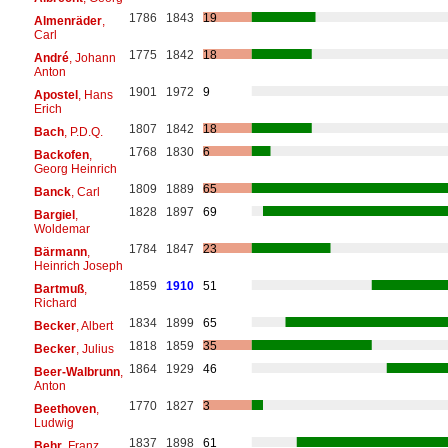
1786
1843
19
Almenräder
,
Carl
1775
1842
18
André
, Johann
Anton
1901
1972
9
Apostel
, Hans
Erich
1807
1842
18
Bach
, P.D.Q.
1768
1830
6
Backofen
,
Georg Heinrich
1809
1889
65
Banck
, Carl
1828
1897
69
Bargiel
,
Woldemar
1784
1847
23
Bärmann
,
Heinrich Joseph
1859
1910
51
Bartmuß
,
Richard
1834
1899
65
Becker
, Albert
1818
1859
35
Becker
, Julius
1864
1929
46
Beer-Walbrunn
,
Anton
1770
1827
3
Beethoven
,
Ludwig
1837
1898
61
Behr
, Franz