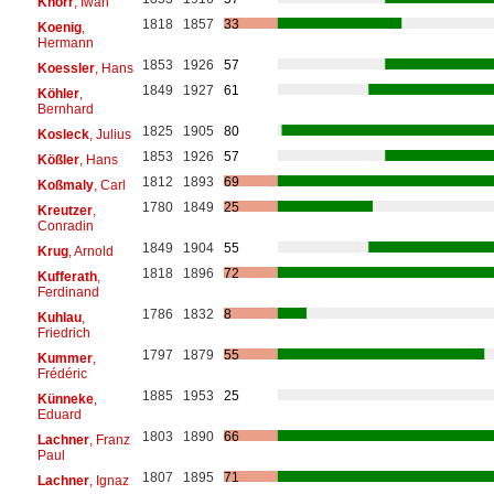
Knorr
, Iwan
1818
1857
33
Koenig
,
Hermann
1853
1926
57
Koessler
, Hans
1849
1927
61
Köhler
,
Bernhard
1825
1905
80
Kosleck
, Julius
1853
1926
57
Kößler
, Hans
1812
1893
69
Koßmaly
, Carl
1780
1849
25
Kreutzer
,
Conradin
1849
1904
55
Krug
, Arnold
1818
1896
72
Kufferath
,
Ferdinand
1786
1832
8
Kuhlau
,
Friedrich
1797
1879
55
Kummer
,
Frédéric
1885
1953
25
Künneke
,
Eduard
1803
1890
66
Lachner
, Franz
Paul
1807
1895
71
Lachner
, Ignaz