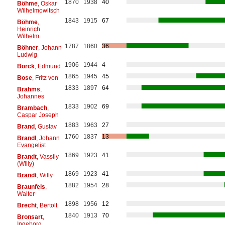
1870
1938
40
Böhme
, Oskar
Wilhelmowitsch
1843
1915
67
Böhme
,
Heinrich
Wilhelm
1787
1860
36
Böhner
, Johann
Ludwig
1906
1944
4
Borck
, Edmund
1865
1945
45
Bose
, Fritz von
1833
1897
64
Brahms
,
Johannes
1833
1902
69
Brambach
,
Caspar Joseph
1883
1963
27
Brand
, Gustav
1760
1837
13
Brandl
, Johann
Evangelist
1869
1923
41
Brandt
, Vassily
(Willy)
1869
1923
41
Brandt
, Willy
1882
1954
28
Braunfels
,
Walter
1898
1956
12
Brecht
, Bertolt
1840
1913
70
Bronsart
,
Ingeborg