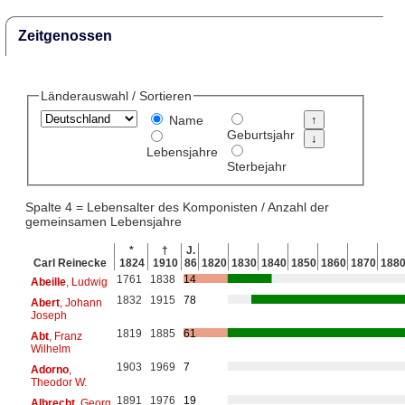
Zeitgenossen
Länderauswahl / Sortieren
Name
Geburtsjahr
Lebensjahre
Sterbejahr
Spalte 4 = Lebensalter des Komponisten / Anzahl der
gemeinsamen Lebensjahre
*
†
J.
Carl Reinecke
1824
1910
86
1820
1830
1840
1850
1860
1870
188
1761
1838
14
Abeille
, Ludwig
1832
1915
78
Abert
, Johann
Joseph
1819
1885
61
Abt
, Franz
Wilhelm
1903
1969
7
Adorno
,
Theodor W.
1891
1976
19
Albrecht
, Georg