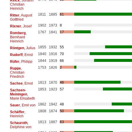
Rinck
, Johann
Christian
Heinrich
1811
1885
61
Ritter
, August
Gottfried
1902
1973
8
Rixner
, Josef
1767
1841
17
Romberg
,
Bernhard
Heinrich
1855
1932
55
Röntgen
, Julius
1840
1916
70
Rudorff
, Ernst
1844
1919
66
Rüfer
, Philipp
1753
1826
2
Ruppe
,
Christian
Friedrich
1813
1870
46
Sachse
, Ernst
1853
1923
57
Sachsen-
Meiningen
,
Marie Elisabeth
1862
1942
48
Sauer
, Emil von
1808
1874
50
Schäffer
,
Heinrich
1813
1887
63
Schauroth
,
Delphine von