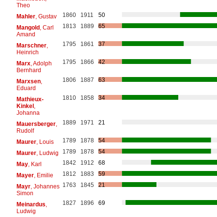
Theo
1860
1911
50
Mahler
, Gustav
1813
1889
65
Mangold
, Carl
Amand
1795
1861
37
Marschner
,
Heinrich
1795
1866
42
Marx
, Adolph
Bernhard
1806
1887
63
Marxsen
,
Eduard
1810
1858
34
Mathieux-
Kinkel
,
Johanna
1889
1971
21
Mauersberger
,
Rudolf
1789
1878
54
Maurer
, Louis
1789
1878
54
Maurer
, Ludwig
1842
1912
68
May
, Karl
1812
1883
59
Mayer
, Emilie
1763
1845
21
Mayr
, Johannes
Simon
1827
1896
69
Meinardus
,
Ludwig