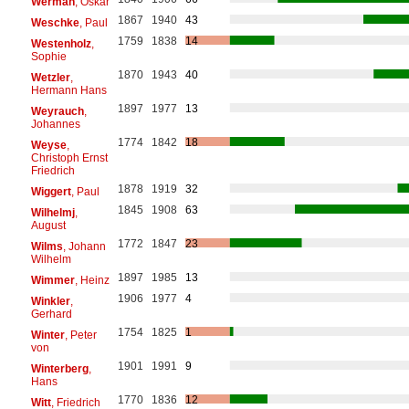
Werman
, Oskar
1867
1940
43
Weschke
, Paul
1759
1838
14
Westenholz
,
Sophie
1870
1943
40
Wetzler
,
Hermann Hans
1897
1977
13
Weyrauch
,
Johannes
1774
1842
18
Weyse
,
Christoph Ernst
Friedrich
1878
1919
32
Wiggert
, Paul
1845
1908
63
Wilhelmj
,
August
1772
1847
23
Wilms
, Johann
Wilhelm
1897
1985
13
Wimmer
, Heinz
1906
1977
4
Winkler
,
Gerhard
1754
1825
1
Winter
, Peter
von
1901
1991
9
Winterberg
,
Hans
1770
1836
12
Witt
, Friedrich