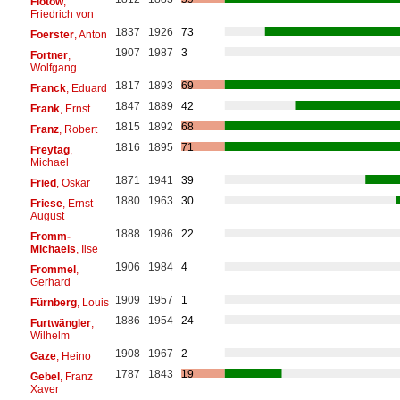
Flotow
,
Friedrich von
1837
1926
73
Foerster
, Anton
1907
1987
3
Fortner
,
Wolfgang
1817
1893
69
Franck
, Eduard
1847
1889
42
Frank
, Ernst
1815
1892
68
Franz
, Robert
1816
1895
71
Freytag
,
Michael
1871
1941
39
Fried
, Oskar
1880
1963
30
Friese
, Ernst
August
1888
1986
22
Fromm-
Michaels
, Ilse
1906
1984
4
Frommel
,
Gerhard
1909
1957
1
Fürnberg
, Louis
1886
1954
24
Furtwängler
,
Wilhelm
1908
1967
2
Gaze
, Heino
1787
1843
19
Gebel
, Franz
Xaver