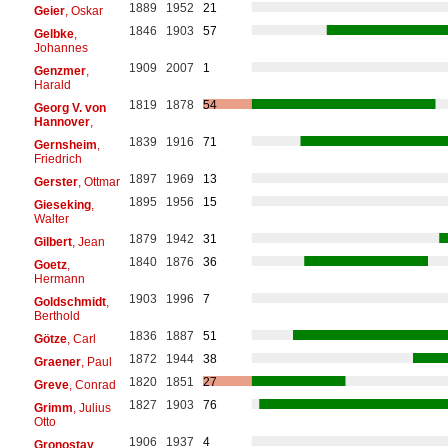
1889
1952
21
Geier
, Oskar
1846
1903
57
Gelbke
,
Johannes
1909
2007
1
Genzmer
,
Harald
1819
1878
54
Georg V. von
Hannover
,
1839
1916
71
Gernsheim
,
Friedrich
1897
1969
13
Gerster
, Ottmar
1895
1956
15
Gieseking
,
Walter
1879
1942
31
Gilbert
, Jean
1840
1876
36
Goetz
,
Hermann
1903
1996
7
Goldschmidt
,
Berthold
1836
1887
51
Götze
, Carl
1872
1944
38
Graener
, Paul
1820
1851
27
Greve
, Conrad
1827
1903
76
Grimm
, Julius
Otto
1906
1937
4
Gronostay
,