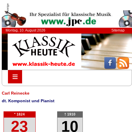
Anzeige
Montag, 10. August 2026
Sitemap
≡
≡
Carl Reinecke
dt. Komponist und Pianist
* 1824
† 1910
23
10