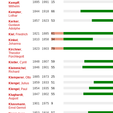
1895
1991
15
Kempff
,
Wilhelm
1844
1918
66
Kempter
,
Lothar
1857
1923
53
Kerker
,
Gustave
Adolphe
1821
1885
61
Kiel
, Friedrich
1810
1858
34
Kinkel
,
Johanna
1823
1903
79
Kirchner
,
Theodor
Fürchtegott
1848
1907
59
Kistler
, Cyrill
1846
1901
55
Kleinmichel
,
Richard
1885
1973
25
Klemperer
, Otto
1859
1933
51
Klengel
, Julius
1854
1935
56
Klengel
, Paul
1847
1902
55
Klughardt
,
August
1901
1975
9
Klussmann
,
Ernst Gernot
1853
1916
57