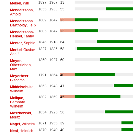
1897
1967
13
Meisel
, Will
1855
1933
55
Mendelssohn
,
Arnold
1809
1847
23
Mendelssohn
Bartholdy
, Felix
1805
1847
23
Mendelssohn-
Hensel
, Fanny
1846
1918
64
Menter
, Sophie
1827
1885
58
Merkel
, Gustav
Adolf
1850
1927
60
Meyer-
Olbersleben
,
Max
1791
1864
40
Meyerbeer
,
Giacomo
1863
1943
47
Middelschulte
,
Wilhelm
1802
1869
45
Molique
,
Bernhard
Wilhelm
1854
1925
56
Moszkowski
,
Moritz
1871
1955
39
Nagel
, Wilhelm
1870
1940
40
Neal
, Heinrich