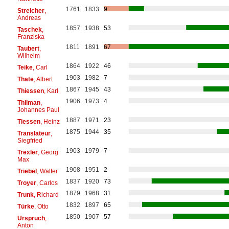
1761
1833
9
Streicher
,
Andreas
1857
1938
53
Taschek
,
Franziska
1811
1891
67
Taubert
,
Wilhelm
1864
1922
46
Teike
, Carl
1903
1982
7
Thate
, Albert
1867
1945
43
Thiessen
, Karl
1906
1973
4
Thilman
,
Johannes Paul
1887
1971
23
Tiessen
, Heinz
1875
1944
35
Translateur
,
Siegfried
1903
1979
7
Trexler
, Georg
Max
1908
1951
2
Triebel
, Walter
1837
1920
73
Troyer
, Carlos
1879
1968
31
Trunk
, Richard
1832
1897
65
Türke
, Otto
1850
1907
57
Urspruch
,
Anton