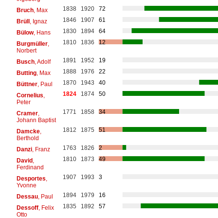
1838
1920
72
Bruch
, Max
1846
1907
61
Brüll
, Ignaz
1830
1894
64
Bülow
, Hans
1810
1836
12
Burgmüller
,
Norbert
1891
1952
19
Busch
, Adolf
1888
1976
22
Butting
, Max
1870
1943
40
Büttner
, Paul
1824
1874
50
Cornelius
,
Peter
1771
1858
34
Cramer
,
Johann Baptist
1812
1875
51
Damcke
,
Berthold
1763
1826
2
Danzi
, Franz
1810
1873
49
David
,
Ferdinand
1907
1993
3
Desportes
,
Yvonne
1894
1979
16
Dessau
, Paul
1835
1892
57
Dessoff
, Felix
Otto