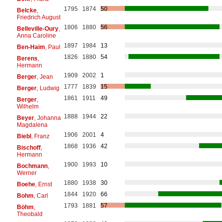
1795
1874
50
Belcke
,
Friedrich August
1806
1880
56
Belleville-Oury
,
Anna Caroline
1897
1984
13
Ben-Haim
, Paul
1826
1880
54
Berens
,
Hermann
1909
2002
1
Berger
, Jean
1777
1839
15
Berger
, Ludwig
1861
1911
49
Berger
,
Wilhelm
1888
1944
22
Beyer
, Johanna
Magdalena
1906
2001
4
Biebl
, Franz
1868
1936
42
Bischoff
,
Hermann
1900
1993
10
Bochmann
,
Werner
1880
1938
30
Boehe
, Ernst
1844
1920
66
Bohm
, Carl
1793
1881
57
Böhm
,
Theobald