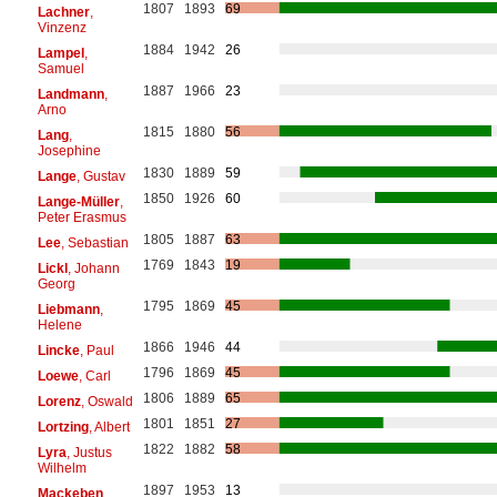
1807
1893
69
Lachner
,
Vinzenz
1884
1942
26
Lampel
,
Samuel
1887
1966
23
Landmann
,
Arno
1815
1880
56
Lang
,
Josephine
1830
1889
59
Lange
, Gustav
1850
1926
60
Lange-Müller
,
Peter Erasmus
1805
1887
63
Lee
, Sebastian
1769
1843
19
Lickl
, Johann
Georg
1795
1869
45
Liebmann
,
Helene
1866
1946
44
Lincke
, Paul
1796
1869
45
Loewe
, Carl
1806
1889
65
Lorenz
, Oswald
1801
1851
27
Lortzing
, Albert
1822
1882
58
Lyra
, Justus
Wilhelm
1897
1953
13
Mackeben
,