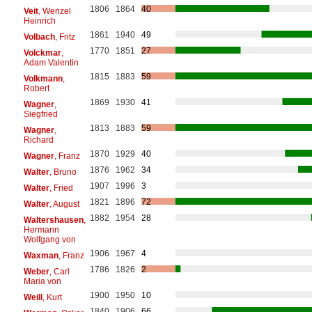
1806
1864
40
Veit
, Wenzel
Heinrich
1861
1940
49
Volbach
, Fritz
1770
1851
27
Volckmar
,
Adam Valentin
1815
1883
59
Volkmann
,
Robert
1869
1930
41
Wagner
,
Siegfried
1813
1883
59
Wagner
,
Richard
1870
1929
40
Wagner
, Franz
1876
1962
34
Walter
, Bruno
1907
1996
3
Walter
, Fried
1821
1896
72
Walter
, August
1882
1954
28
Waltershausen
,
Hermann
Wolfgang von
1906
1967
4
Waxman
, Franz
1786
1826
2
Weber
, Carl
Maria von
1900
1950
10
Weill
, Kurt
1840
1906
66