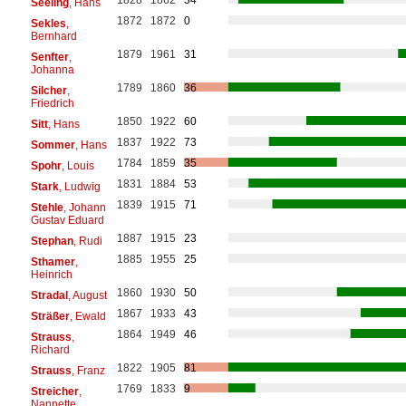
Seeling
, Hans
1872
1872
0
Sekles
,
Bernhard
1879
1961
31
Senfter
,
Johanna
1789
1860
36
Silcher
,
Friedrich
1850
1922
60
Sitt
, Hans
1837
1922
73
Sommer
, Hans
1784
1859
35
Spohr
, Louis
1831
1884
53
Stark
, Ludwig
1839
1915
71
Stehle
, Johann
Gustav Eduard
1887
1915
23
Stephan
, Rudi
1885
1955
25
Sthamer
,
Heinrich
1860
1930
50
Stradal
, August
1867
1933
43
Sträßer
, Ewald
1864
1949
46
Strauss
,
Richard
1822
1905
81
Strauss
, Franz
1769
1833
9
Streicher
,
Nannette