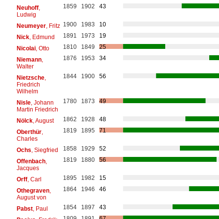
1859
1902
43
Neuhoff
,
Ludwig
1900
1983
10
Neumeyer
, Fritz
1891
1973
19
Nick
, Edmund
1810
1849
25
Nicolai
, Otto
1876
1953
34
Niemann
,
Walter
1844
1900
56
Nietzsche
,
Friedrich
Wilhelm
1780
1873
49
Nisle
, Johann
Martin Friedrich
1862
1928
48
Nölck
, August
1819
1895
71
Oberthür
,
Charles
1858
1929
52
Ochs
, Siegfried
1819
1880
56
Offenbach
,
Jacques
1895
1982
15
Orff
, Carl
1864
1946
46
Othegraven
,
August von
1854
1897
43
Pabst
, Paul
1809
1891
67