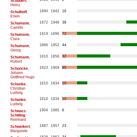
Schubert
,
Heinz
1894
1942
16
Schulhoff
,
Erwin
1872
1946
38
Schumann
,
Camillo
1819
1896
72
Schumann
,
Clara
1866
1952
44
Schumann
,
Georg
1810
1856
32
Schumann
,
Robert
1823
1909
85
Schuncke
,
Johann
Gottfried Hugo
1810
1834
10
Schunke
,
Christian
Ludwig
1810
1834
10
Schunke
,
Ludwig
1904
1985
6
Schwarz-
Schilling
,
Reinhard
1887
1957
23
Schweikert
,
Margarete
1828
1862
34