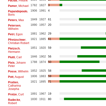
Pacius
, Fredrik
1782
1827
3
Pamer
, Michael
1906
1991
4
Papandopoulo
,
Boris
1849
1927
61
Peters
, Max
1890
1957
20
Petersen
,
Wilhelm
1881
1962
29
Petri
, Egon
1821
1885
61
Pfretzschner
,
Christian Robert
1851
1920
59
Pietzsch
,
Hermann
1846
1902
56
Piutti
, Carl
1788
1874
50
Pixis
, Johann
Peter
1852
1925
58
Posse
, Wilhelm
1806
1883
59
Pott
, August
1821
1895
71
Pratten
,
Catharina
Josepha
1891
1967
19
Protze
, Curt
1830
1911
80
Radecke
,
Robert