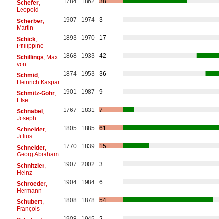
1784
1862
38
Schefer
,
Leopold
1907
1974
3
Scherber
,
Martin
1893
1970
17
Schick
,
Philippine
1868
1933
42
Schillings
, Max
von
1874
1953
36
Schmid
,
Heinrich Kaspar
1901
1987
9
Schmitz-Gohr
,
Else
1767
1831
7
Schnabel
,
Joseph
1805
1885
61
Schneider
,
Julius
1770
1839
15
Schneider
,
Georg Abraham
1907
2002
3
Schnitzler
,
Heinz
1904
1984
6
Schroeder
,
Hermann
1808
1878
54
Schubert
,
François
1908
1945
2