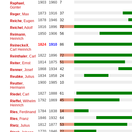
1903
1960
7
Raphael
,
Günter
1873
1916
37
Reger
, Max
1878
1946
32
Reiche
, Eugen
1816
1896
72
Reichel
, Adolf
1850
1906
56
Reimann
,
Heinrich
1824
1910
86
ReineckeX
,
Carl Heinrich
1822
1896
72
Reinthaler
, Carl
1814
1875
51
Reiter
, Ernst
1868
1934
42
Renner
, Josef
1834
1858
24
Reubke
, Julius
1900
1985
10
Reutter
,
Hermann
1827
1888
61
Riedel
, Carl
1792
1869
45
Rieffel
, Wilhelm
Heinrich
1784
1838
14
Ries
, Ferdinand
1846
1932
64
Ries
, Franz
1812
1877
53
Rietz
, Julius
1770
1846
22