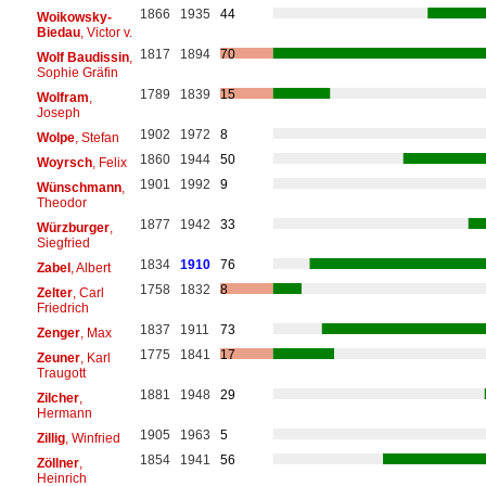
1866
1935
44
Woikowsky-
Biedau
, Victor v.
1817
1894
70
Wolf Baudissin
,
Sophie Gräfin
1789
1839
15
Wolfram
,
Joseph
1902
1972
8
Wolpe
, Stefan
1860
1944
50
Woyrsch
, Felix
1901
1992
9
Wünschmann
,
Theodor
1877
1942
33
Würzburger
,
Siegfried
1834
1910
76
Zabel
, Albert
1758
1832
8
Zelter
, Carl
Friedrich
1837
1911
73
Zenger
, Max
1775
1841
17
Zeuner
, Karl
Traugott
1881
1948
29
Zilcher
,
Hermann
1905
1963
5
Zillig
, Winfried
1854
1941
56
Zöllner
,
Heinrich