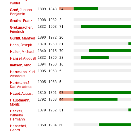
Walter
1809
1848
24
Groß
, Johann
Benjamin
1908
1982
2
Grothe
, Franz
1832
1903
71
Grützmacher
,
Friedrich
1890
1972
20
Gurlitt
, Manfred
1879
1960
31
Haas
, Joseph
1840
1915
70
Haller
, Michael
1832
1860
28
Hänsel
, A[ugust]
1894
1950
16
hansen
, Arno
1905
1963
5
Hartmann
, Karl
Amadeus
1905
1963
5
Hartmann 2
,
Karl Amadeus
1810
1891
67
Haupt
, August
1792
1868
44
Hauptmann
,
Moritz
1879
1952
31
Heckel
,
Wilhelm
Hermann
1850
1934
60
Henschel
,
Georg