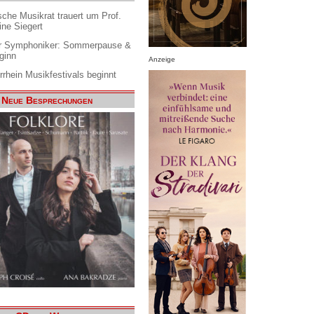
che Musikrat trauert um Prof.
ine Siegert
 Symphoniker: Sommerpause &
ginn
Anzeige
rrhein Musikfestivals beginnt
Neue Besprechungen