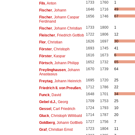
1733
1760
1
Fils
, Anton
1646
1716
49
Fischer
, Johann
1656
1746
67
Fischer
, Johann Caspar
Ferdinand
1733
1800
1
Fischer
, Johann Christian
1722
1806
12
Fleischer
, Friedrich Gottlob
1626
1697
30
Flor
, Christian
1693
1745
41
Förster
, Christoph
1616
1673
6
Förster
, Kaspar
1652
1732
65
Förtsch
, Johann Philipp
1670
1739
64
Freylinghausen
, Johann
Anastasius
1695
1720
25
Freytag
, Johann Heinrich
1712
1786
22
Friedrich II. von Preußen
,
1648
1701
34
Funck
, David
1709
1753
25
Gebel d.J.
, Georg
1724
1793
10
Gessel
, Carl Friedrich
1714
1787
20
Gluck
, Christoph Willibald
1727
1756
7
Goldberg
, Johann Gottlieb
1723
1804
11
Graf
, Christian Ernst