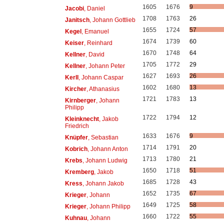
1605
1676
9
Jacobi
, Daniel
1708
1763
26
Janitsch
, Johann Gottlieb
1655
1724
57
Kegel
, Emanuel
1674
1739
60
Keiser
, Reinhard
1670
1748
64
Kellner
, David
1705
1772
29
Kellner
, Johann Peter
1627
1693
26
Kerll
, Johann Caspar
1602
1680
13
Kircher
, Athanasius
1721
1783
13
Kirnberger
, Johann
Philipp
1722
1794
12
Kleinknecht
, Jakob
Friedrich
1633
1676
9
Knüpfer
, Sebastian
1714
1791
20
Kobrich
, Johann Anton
1713
1780
21
Krebs
, Johann Ludwig
1650
1718
51
Kremberg
, Jakob
1685
1728
43
Kress
, Johann Jakob
1652
1735
67
Krieger
, Johann
1649
1725
58
Krieger
, Johann Philipp
1660
1722
55
Kuhnau
, Johann