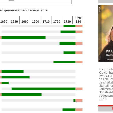
 der gemeinsamen Lebensjahre
Eintr.
1670
1680
1690
1700
1710
1720
1730
184
Franz Sch
Klavier h
zwei CDs 
des Neunz
geschäftst
„Sonatine
kommen di
Sonate A-
bedeutend
1827.