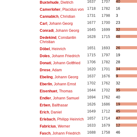
1637
1707
40
Buxtehude
, Dietrich
1718
1782
16
Camerloher
, Placidus von
1731
1798
3
Cannabich
, Christian
1677
1700
23
Carl
, Johann Georg
1645
1699
32
Conradi
, Johann Georg
1628
1715
48
Dedekind
, Constantin
Christian
1651
1693
26
Döbel
, Heinrich
1715
1797
19
Doles
, Johann Friedrich
1706
1782
28
Donati
, Johann Gottfried
1620
1701
34
Drese
, Adam
1637
1676
9
Ebeling
, Johann Georg
1702
1762
32
Eberlin
, Johann Ernst
1644
1702
35
Eisenhuet
, Thomas
1694
1762
40
Endler
, Johann Samuel
1626
1686
19
Erben
, Balthasar
1649
1712
45
Erich
, Daniel
1657
1714
47
Erlebach
, Philipp Heinrich
1633
1679
12
Fabricius
, Werner
1688
1758
46
Fasch
, Johann Friedrich