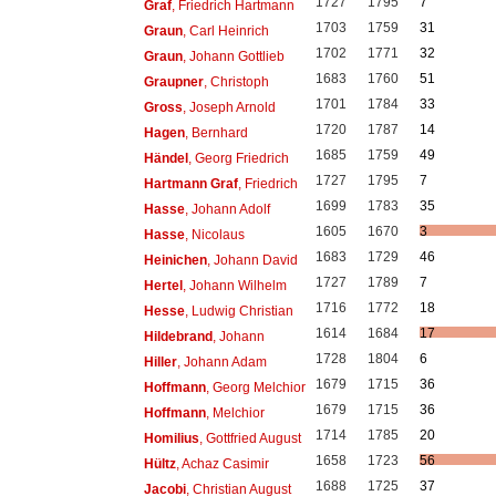
1727
1795
7
Graf
, Friedrich Hartmann
1703
1759
31
Graun
, Carl Heinrich
1702
1771
32
Graun
, Johann Gottlieb
1683
1760
51
Graupner
, Christoph
1701
1784
33
Gross
, Joseph Arnold
1720
1787
14
Hagen
, Bernhard
1685
1759
49
Händel
, Georg Friedrich
1727
1795
7
Hartmann Graf
, Friedrich
1699
1783
35
Hasse
, Johann Adolf
1605
1670
3
Hasse
, Nicolaus
1683
1729
46
Heinichen
, Johann David
1727
1789
7
Hertel
, Johann Wilhelm
1716
1772
18
Hesse
, Ludwig Christian
1614
1684
17
Hildebrand
, Johann
1728
1804
6
Hiller
, Johann Adam
1679
1715
36
Hoffmann
, Georg Melchior
1679
1715
36
Hoffmann
, Melchior
1714
1785
20
Homilius
, Gottfried August
1658
1723
56
Hültz
, Achaz Casimir
1688
1725
37
Jacobi
, Christian August