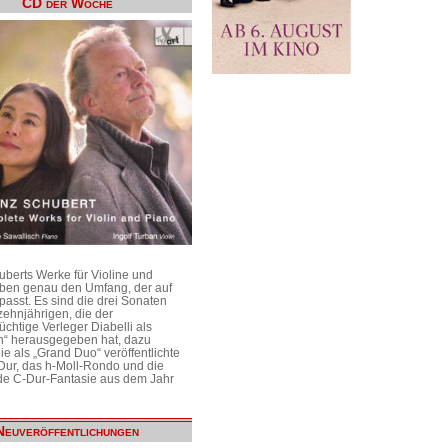
CD der Woche
uberts Werke für Violine und
aben genau den Umfang, der auf
passt. Es sind die drei Sonaten
ehnjährigen, die der
üchtige Verleger Diabelli als
n“ herausgegeben hat, dazu
e als „Grand Duo“ veröffentlichte
Dur, das h-Moll-Rondo und die
e C-Dur-Fantasie aus dem Jahr
Neuveröffentlichungen