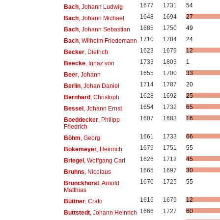
1677
1731
54
Bach
, Johann Ludwig
1648
1694
27
Bach
, Johann Michael
1685
1750
49
Bach
, Johann Sebastian
1710
1784
24
Bach
, Wilhelm Friedemann
1623
1679
12
Becker
, Dietrich
1733
1803
1
Beecke
, Ignaz von
1655
1700
33
Beer
, Johann
1714
1787
20
Berlin
, Johan Daniel
1628
1692
25
Bernhard
, Christoph
1654
1732
65
Bessel
, Johann Ernst
1607
1683
16
Boeddecker
, Philipp
Friedrich
1661
1733
66
Böhm
, Georg
1679
1751
55
Bokemeyer
, Heinrich
1626
1712
45
Briegel
, Wolfgang Carl
1665
1697
30
Bruhns
, Nicolaus
1670
1725
55
Brunckhorst
, Arnold
Matthias
1616
1679
12
Büttner
, Crato
1666
1727
60
Buttstedt
, Johann Heinrich