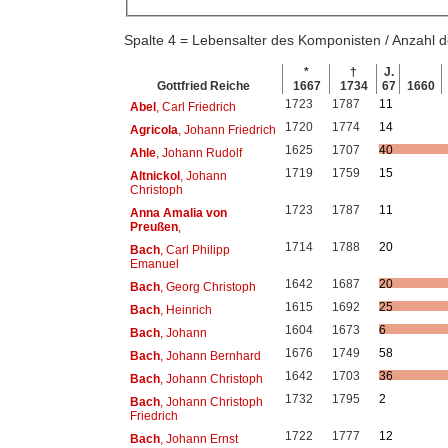
Spalte 4 = Lebensalter des Komponisten / Anzahl
*
†
J.
Gottfried Reiche
1667
1734
67
1660
1723
1787
11
Abel
, Carl Friedrich
1720
1774
14
Agricola
, Johann Friedrich
1625
1707
40
Ahle
, Johann Rudolf
1719
1759
15
Altnickol
, Johann
Christoph
1723
1787
11
Anna Amalia von
Preußen
,
1714
1788
20
Bach
, Carl Philipp
Emanuel
1642
1687
20
Bach
, Georg Christoph
1615
1692
25
Bach
, Heinrich
1604
1673
6
Bach
, Johann
1676
1749
58
Bach
, Johann Bernhard
1642
1703
36
Bach
, Johann Christoph
1732
1795
2
Bach
, Johann Christoph
Friedrich
1722
1777
12
Bach
, Johann Ernst