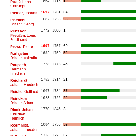
1664
1716
19
Pez
, Johann
Christoph
1697
1761
64
Pfeiffer
, Johann
1687
1755
58
Pisendel
,
Johann Georg
1772
1806
1
Prinz von
Preußen
, Louis
Ferdinand
1697
1757
60
Prowo
, Pierre
1682
1750
53
Rathgeber
,
Johann Valentin
1728
1778
45
Raupach
,
Hermann
Friedrich
1752
1814
21
Reichardt
,
Johann Friedrich
1667
1734
37
Reiche
, Gottfried
1623
1722
25
Reincken
,
Johann Adam
1770
1846
3
Rinck
, Johann
Christian
Heinrich
1684
1756
59
Roemhildt
,
Johann Theodor
1716
1785
57