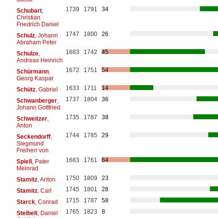
1739
1791
34
Schubart
,
Christian
Friedrich Daniel
1747
1800
26
Schulz
, Johann
Abraham Peter
1683
1742
45
Schulze
,
Andreas Heinrich
1672
1751
54
Schürmann
,
Georg Kaspar
1633
1711
14
Schütz
, Gabriel
1737
1804
36
Schwanberger
,
Johann Gottfried
1735
1787
38
Schweitzer
,
Anton
1744
1785
29
Seckendorff
,
Siegmund
Freiherr von
1683
1761
64
Spieß
, Pater
Meinrad
1750
1809
23
Stamitz
, Anton
1745
1801
28
Stamitz
, Carl
1715
1787
58
Starck
, Conrad
1765
1823
8
Steibelt
, Daniel