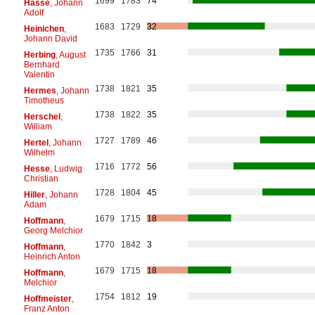
1699
1783
74
Hasse
, Johann
Adolf
1683
1729
32
Heinichen
,
Johann David
1735
1766
31
Herbing
, August
Bernhard
Valentin
1738
1821
35
Hermes
, Johann
Timotheus
1738
1822
35
Herschel
,
William
1727
1789
46
Hertel
, Johann
Wilhelm
1716
1772
56
Hesse
, Ludwig
Christian
1728
1804
45
Hiller
, Johann
Adam
1679
1715
18
Hoffmann
,
Georg Melchior
1770
1842
3
Hoffmann
,
Heinrich Anton
1679
1715
18
Hoffmann
,
Melchior
1754
1812
19
Hoffmeister
,
Franz Anton