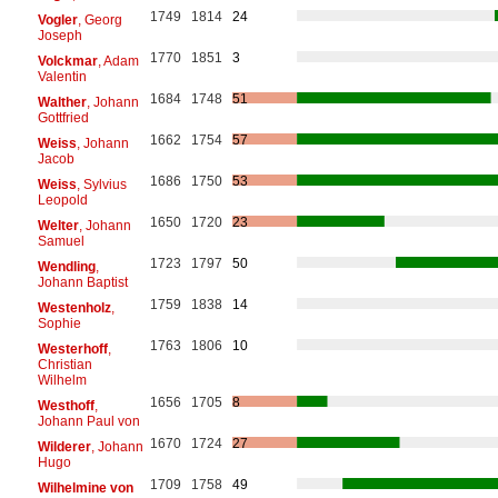
1749
1814
24
Vogler
, Georg
Joseph
1770
1851
3
Volckmar
, Adam
Valentin
1684
1748
51
Walther
, Johann
Gottfried
1662
1754
57
Weiss
, Johann
Jacob
1686
1750
53
Weiss
, Sylvius
Leopold
1650
1720
23
Welter
, Johann
Samuel
1723
1797
50
Wendling
,
Johann Baptist
1759
1838
14
Westenholz
,
Sophie
1763
1806
10
Westerhoff
,
Christian
Wilhelm
1656
1705
8
Westhoff
,
Johann Paul von
1670
1724
27
Wilderer
, Johann
Hugo
1709
1758
49
Wilhelmine von