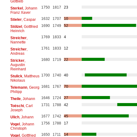
Gottlieb
1750
1817
23
Sterkel
, Johann
Franz Xaver
1632
1707
10
Stieler
, Caspar
1690
1749
52
Stölzel
, Gottfried
Heinrich
1769
1833
4
Streicher
,
Nannette
1761
1833
12
Streicher
,
Andreas
1680
1719
22
Stricker
,
Augustin
Reinhard
1700
1740
40
Stulick
, Mattheus
Nikolaus
1681
1767
70
Telemann
, Georg
Philipp
1646
1724
27
Theile
, Johann
1731
1788
42
Toëschi
, Carl
Joseph
1677
1742
45
Ulich
, Johann
1756
1788
17
Vogel
, Johann
Christoph
1650
1711
14
Vogel
, Gottfried