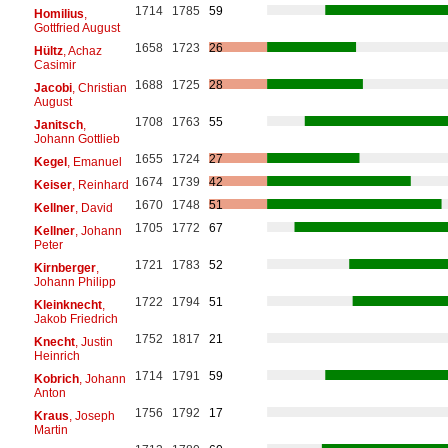
1714
1785
59
Homilius
,
Gottfried August
1658
1723
26
Hültz
, Achaz
Casimir
1688
1725
28
Jacobi
, Christian
August
1708
1763
55
Janitsch
,
Johann Gottlieb
1655
1724
27
Kegel
, Emanuel
1674
1739
42
Keiser
, Reinhard
1670
1748
51
Kellner
, David
1705
1772
67
Kellner
, Johann
Peter
1721
1783
52
Kirnberger
,
Johann Philipp
1722
1794
51
Kleinknecht
,
Jakob Friedrich
1752
1817
21
Knecht
, Justin
Heinrich
1714
1791
59
Kobrich
, Johann
Anton
1756
1792
17
Kraus
, Joseph
Martin