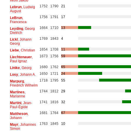
Wolff Jakob
1752
1790
21
Lebrun
, Ludwig
August
1756
1791
17
LeBrun
,
Francesca
1664
1710
13
Leyding
, Georg
Dietrich
1769
1843
4
Lickl
, Johann
Georg
1654
1708
11
Liebe
, Christian
1673
1756
59
Liechtenauer
,
Paul Ignaz
1680
1762
65
Linike
, Georg
1650
1721
24
Losy
, Johann A.
1718
1795
55
Marpurg
,
Friedrich Wilhelm
1744
1812
29
Martines
,
Marianne
1741
1816
32
Martini
, Jean-
Paul-Égide
1681
1764
67
Mattheson
,
Johann
1763
1845
10
Mayr
, Johannes
Simon