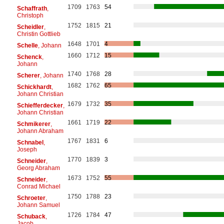
1709
1763
54
Schaffrath
,
Christoph
1752
1815
21
Scheidler
,
Christin Gottlieb
1648
1701
4
Schelle
, Johann
1660
1712
15
Schenck
,
Johann
1740
1768
28
Scherer
, Johann
1682
1762
65
Schickhardt
,
Johann Christian
1679
1732
35
Schiefferdecker
,
Johann Christian
1661
1719
22
Schmikerer
,
Johann Abraham
1767
1831
6
Schnabel
,
Joseph
1770
1839
3
Schneider
,
Georg Abraham
1673
1752
55
Schneider
,
Conrad Michael
1750
1788
23
Schroeter
,
Johann Samuel
1726
1784
47
Schuback
,
Jacob