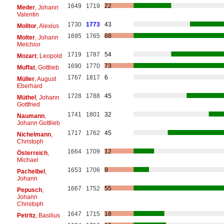
1649
1719
22
Meder
, Johann
Valentin
1730
1773
43
Molitor
, Alexius
1695
1765
68
Molter
, Johann
Melchior
1719
1787
54
Mozart
, Leopold
1690
1770
73
Muffat
, Gottlieb
1767
1817
6
Müller
, August
Eberhard
1728
1788
45
Müthel
, Johann
Gottfried
1741
1801
32
Naumann
,
Johann Gottlieb
1717
1762
45
Nichelmann
,
Christoph
1664
1709
12
Österreich
,
Michael
1653
1706
9
Pachelbel
,
Johann
1667
1752
55
Pepusch
,
Johann
Christoph
1647
1715
18
Petritz
, Basilius