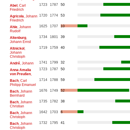
1723
1787
50
Abel
, Carl
Friedrich
1720
1774
53
Agricola
, Johann
Friedrich
1625
1707
10
Ahle
, Johann
Rudolf
1734
1801
39
Altenburg
,
Johann Ernst
1719
1759
40
Altnickol
,
Johann
Christoph
1741
1799
32
André
, Johann
1723
1787
50
Anna Amalia
von Preußen
,
1714
1788
59
Bach
, Carl
Philipp Emanuel
1676
1749
52
Bach
, Johann
Bernhard
1735
1782
38
Bach
, Johann
Christian
1642
1703
6
Bach
, Johann
Christoph
1732
1795
41
Bach
, Johann
Christoph