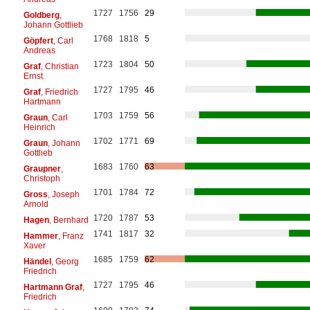
1727
1756
29
Goldberg
,
Johann Gottlieb
1768
1818
5
Göpfert
, Carl
Andreas
1723
1804
50
Graf
, Christian
Ernst
1727
1795
46
Graf
, Friedrich
Hartmann
1703
1759
56
Graun
, Carl
Heinrich
1702
1771
69
Graun
, Johann
Gottlieb
1683
1760
63
Graupner
,
Christoph
1701
1784
72
Gross
, Joseph
Arnold
1720
1787
53
Hagen
, Bernhard
1741
1817
32
Hammer
, Franz
Xaver
1685
1759
62
Händel
, Georg
Friedrich
1727
1795
46
Hartmann Graf
,
Friedrich