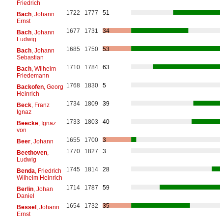
Friedrich
1722
1777
51
Bach
, Johann
Ernst
1677
1731
34
Bach
, Johann
Ludwig
1685
1750
53
Bach
, Johann
Sebastian
1710
1784
63
Bach
, Wilhelm
Friedemann
1768
1830
5
Backofen
, Georg
Heinrich
1734
1809
39
Beck
, Franz
Ignaz
1733
1803
40
Beecke
, Ignaz
von
1655
1700
3
Beer
, Johann
1770
1827
3
Beethoven
,
Ludwig
1745
1814
28
Benda
, Friedrich
Wilhelm Heinrich
1714
1787
59
Berlin
, Johan
Daniel
1654
1732
35
Bessel
, Johann
Ernst