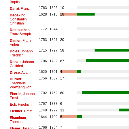
Baptist
1763
1826
10
Danzi
, Franz
1628
1715
18
Dedekind
,
Constantin
Christian
1772
1844
1
Destouches
,
Franz Seraph
1753
1827
20
Dimler
, Franz
Anton
1715
1797
58
Doles
, Johann
Friedrich
1706
1782
67
Donati
, Johann
Gottfried
1620
1701
4
Drese
, Adam
1756
1807
17
Dürnitz
,
Thaddäus
Wolfgang von
1702
1762
60
Eberlin
, Johann
Ernst
1767
1838
6
Eck
, Friedrich
1740
1777
33
Eichner
, Ernst
1644
1702
5
Eisenhuet
,
Thomas
1766
1854
7
Elsner
, Joseph