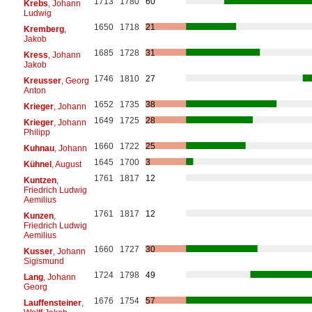
1713
1780
60
Krebs
, Johann
Ludwig
1650
1718
21
Kremberg
,
Jakob
1685
1728
31
Kress
, Johann
Jakob
1746
1810
27
Kreusser
, Georg
Anton
1652
1735
38
Krieger
, Johann
1649
1725
28
Krieger
, Johann
Philipp
1660
1722
25
Kuhnau
, Johann
1645
1700
3
Kühnel
, August
1761
1817
12
Kuntzen
,
Friedrich Ludwig
Aemilius
1761
1817
12
Kunzen
,
Friedrich Ludwig
Aemilius
1660
1727
30
Kusser
, Johann
Sigismund
1724
1798
49
Lang
, Johann
Georg
1676
1754
57
Lauffensteiner
,