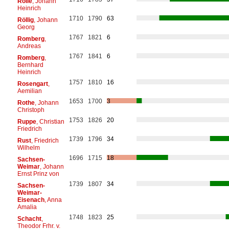
Rolle
, Johann
Heinrich
1710
1790
63
Röllig
, Johann
Georg
1767
1821
6
Romberg
,
Andreas
1767
1841
6
Romberg
,
Bernhard
Heinrich
1757
1810
16
Rosengart
,
Aemilian
1653
1700
3
Rothe
, Johann
Christoph
1753
1826
20
Ruppe
, Christian
Friedrich
1739
1796
34
Rust
, Friedrich
Wilhelm
1696
1715
18
Sachsen-
Weimar
, Johann
Ernst Prinz von
1739
1807
34
Sachsen-
Weimar-
Eisenach
, Anna
Amalia
1748
1823
25
Schacht
,
Theodor Frhr. v.