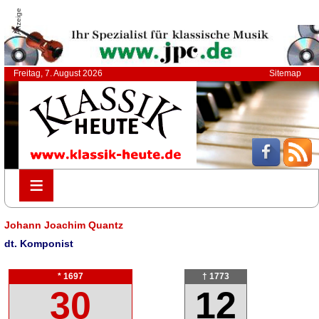
Anzeige
Freitag, 7. August 2026
Sitemap
≡
≡
Johann Joachim Quantz
dt. Komponist
* 1697
† 1773
30
12