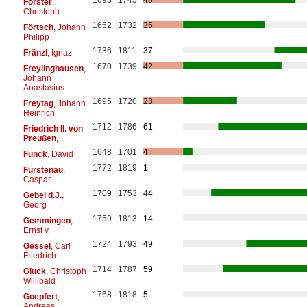
Förster
,
Christoph
1652
1732
35
Förtsch
, Johann
Philipp
1736
1811
37
Fränzl
, Ignaz
1670
1739
42
Freylinghausen
,
Johann
Anastasius
1695
1720
23
Freytag
, Johann
Heinrich
1712
1786
61
Friedrich II. von
Preußen
,
1648
1701
4
Funck
, David
1772
1819
1
Fürstenau
,
Caspar
1709
1753
44
Gebel d.J.
,
Georg
1759
1813
14
Gemmingen
,
Ernst v.
1724
1793
49
Gessel
, Carl
Friedrich
1714
1787
59
Gluck
, Christoph
Willibald
1768
1818
5
Goepfert
,
Andreas