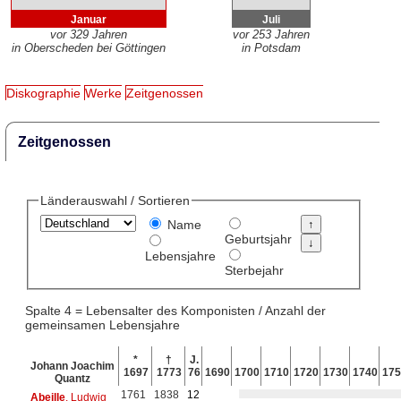
Januar
Juli
vor 329 Jahren
vor 253 Jahren
in Oberscheden bei Göttingen
in Potsdam
Diskographie
Werke
Zeitgenossen
Zeitgenossen
Länderauswahl / Sortieren
Name
Geburtsjahr
Lebensjahre
Sterbejahr
Spalte 4 = Lebensalter des Komponisten / Anzahl der
gemeinsamen Lebensjahre
*
†
J.
Johann Joachim
1697
1773
76
1690
1700
1710
1720
1730
1740
175
Quantz
1761
1838
12
Abeille
, Ludwig