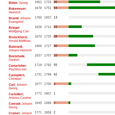
1661
1733
36
Böhm
, Georg
1679
1751
54
Bokemeyer
,
Heinrich
1760
1837
13
Brandl
, Johann
Evangelist
1626
1712
15
Briegel
,
Wolfgang Carl
1670
1725
28
Brunckhorst
,
Arnold Matthias
1666
1727
30
Buttstedt
,
Johann Heinrich
1637
1707
10
Buxtehude
,
Dietrich
1718
1782
55
Camerloher
,
Placidus von
1731
1798
42
Cannabich
,
Christian
1677
1700
3
Carl
, Johann
Georg
1772
1807
1
Cartellieri
,
Antonio Casimir
1645
1699
2
Conradi
, Johann
Georg
1771
1858
2
Cramer
, Johann