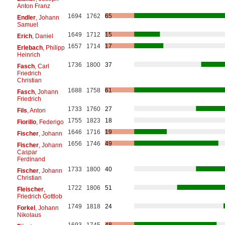
Anton Franz
1694
1762
65
Endler
, Johann
Samuel
1649
1712
15
Erich
, Daniel
1657
1714
17
Erlebach
, Philipp
Heinrich
1736
1800
37
Fasch
, Carl
Friedrich
Christian
1688
1758
61
Fasch
, Johann
Friedrich
1733
1760
27
Fils
, Anton
1755
1823
18
Fiorillo
, Federigo
1646
1716
19
Fischer
, Johann
1656
1746
49
Fischer
, Johann
Caspar
Ferdinand
1733
1800
40
Fischer
, Johann
Christian
1722
1806
51
Fleischer
,
Friedrich Gottlob
1749
1818
24
Forkel
, Johann
Nikolaus
1693
1745
48