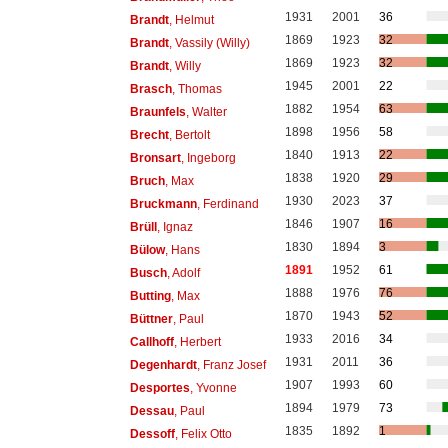
1931
2001
36
Brandt
, Helmut
1869
1923
32
Brandt
, Vassily (Willy)
1869
1923
32
Brandt
, Willy
1945
2001
22
Brasch
, Thomas
1882
1954
63
Braunfels
, Walter
1898
1956
58
Brecht
, Bertolt
1840
1913
22
Bronsart
, Ingeborg
1838
1920
29
Bruch
, Max
1930
2023
37
Bruckmann
, Ferdinand
1846
1907
16
Brüll
, Ignaz
1830
1894
3
Bülow
, Hans
1891
1952
61
Busch
, Adolf
1888
1976
76
Butting
, Max
1870
1943
52
Büttner
, Paul
1933
2016
34
Callhoff
, Herbert
1931
2011
36
Degenhardt
, Franz Josef
1907
1993
60
Desportes
, Yvonne
1894
1979
73
Dessau
, Paul
1835
1892
1
Dessoff
, Felix Otto