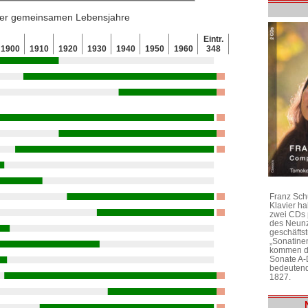
 der gemeinsamen Lebensjahre
Eintr.
1900
1910
1920
1930
1940
1950
1960
348
Franz Sch
Klavier h
zwei CDs 
des Neunz
geschäftst
„Sonatine
kommen di
Sonate A-
bedeutend
1827.