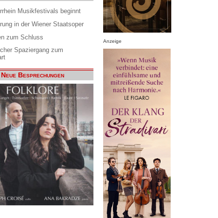
rrhein Musikfestivals beginnt
rung in der Wiener Staatsoper
en zum Schluss
Anzeige
scher Spaziergang zum
rt
Neue Besprechungen