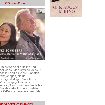
CD der Woche
uberts Werke für Violine und
aben genau den Umfang, der auf
passt. Es sind die drei Sonaten
ehnjährigen, die der
üchtige Verleger Diabelli als
n“ herausgegeben hat, dazu
e als „Grand Duo“ veröffentlichte
Dur, das h-Moll-Rondo und die
e C-Dur-Fantasie aus dem Jahr
Neuveröffentlichungen