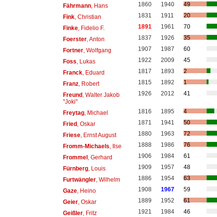
1860
1940
49
Fährmann
, Hans
1831
1911
20
Fink
, Christian
1891
1961
70
Finke
, Fidelio F.
1837
1926
35
Foerster
, Anton
1907
1987
60
Fortner
, Wolfgang
1922
2009
45
Foss
, Lukas
1817
1893
2
Franck
, Eduard
1815
1892
1
Franz
, Robert
1926
2012
41
Freund
, Walter Jakob
"Joki"
1816
1895
4
Freytag
, Michael
1871
1941
50
Fried
, Oskar
1880
1963
72
Friese
, Ernst August
1888
1986
76
Fromm-Michaels
, Ilse
1906
1984
61
Frommel
, Gerhard
1909
1957
48
Fürnberg
, Louis
1886
1954
63
Furtwängler
, Wilhelm
1908
1967
59
Gaze
, Heino
1889
1952
61
Geier
, Oskar
1921
1984
46
Geißler
, Fritz