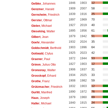
1846
1903
12
Gelbke
, Johannes
1909
2007
58
Genzmer
, Harald
1839
1916
25
Gernsheim
, Friedrich
1897
1969
70
Gerster
, Ottmar
1927
2019
40
Gielen
, Michael
1895
1956
61
Gieseking
, Walter
1879
1942
51
Gilbert
, Jean
1932
2024
35
Goehr
, Alexander
1903
1996
64
Goldschmidt
, Berthold
1925
2023
42
Gottwald
, Clytus
1872
1944
53
Graener
, Paul
1827
1903
12
Grimm
, Julius Otto
1906
1937
31
Gronostay
, Walter
1934
2025
33
Grosskopf
, Erhard
1908
1982
59
Grothe
, Franz
1832
1903
12
Grützmacher
, Friedrich
1890
1972
76
Gurlitt
, Manfred
1879
1960
69
Haas
, Joseph
1840
1915
24
Haller
, Michael