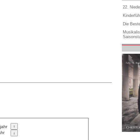
22. Niede
Kinderfüh
Die Best
Musikali
Saisonsta
jahr
ahr