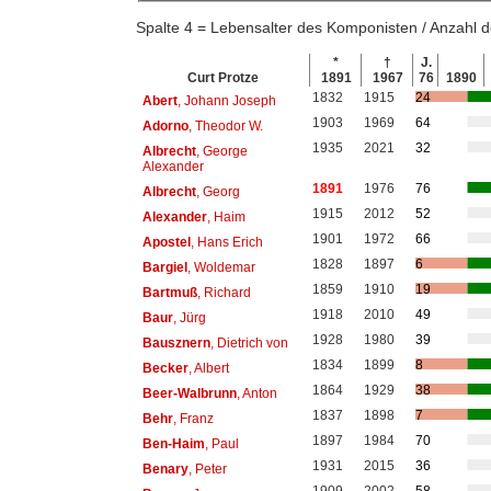
Spalte 4 = Lebensalter des Komponisten / Anzahl
*
†
J.
Curt Protze
1891
1967
76
1890
1832
1915
24
Abert
, Johann Joseph
1903
1969
64
Adorno
, Theodor W.
1935
2021
32
Albrecht
, George
Alexander
1891
1976
76
Albrecht
, Georg
1915
2012
52
Alexander
, Haim
1901
1972
66
Apostel
, Hans Erich
1828
1897
6
Bargiel
, Woldemar
1859
1910
19
Bartmuß
, Richard
1918
2010
49
Baur
, Jürg
1928
1980
39
Bausznern
, Dietrich von
1834
1899
8
Becker
, Albert
1864
1929
38
Beer-Walbrunn
, Anton
1837
1898
7
Behr
, Franz
1897
1984
70
Ben-Haim
, Paul
1931
2015
36
Benary
, Peter