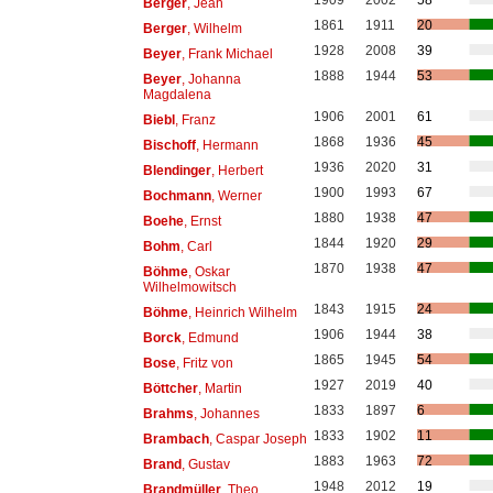
1909
2002
58
Berger
, Jean
1861
1911
20
Berger
, Wilhelm
1928
2008
39
Beyer
, Frank Michael
1888
1944
53
Beyer
, Johanna
Magdalena
1906
2001
61
Biebl
, Franz
1868
1936
45
Bischoff
, Hermann
1936
2020
31
Blendinger
, Herbert
1900
1993
67
Bochmann
, Werner
1880
1938
47
Boehe
, Ernst
1844
1920
29
Bohm
, Carl
1870
1938
47
Böhme
, Oskar
Wilhelmowitsch
1843
1915
24
Böhme
, Heinrich Wilhelm
1906
1944
38
Borck
, Edmund
1865
1945
54
Bose
, Fritz von
1927
2019
40
Böttcher
, Martin
1833
1897
6
Brahms
, Johannes
1833
1902
11
Brambach
, Caspar Joseph
1883
1963
72
Brand
, Gustav
1948
2012
19
Brandmüller
, Theo