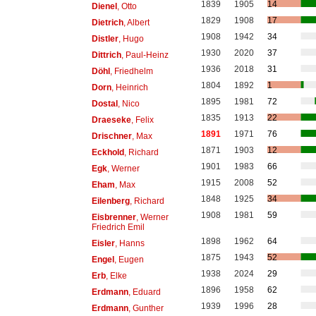
1839
1905
14
Dienel
, Otto
1829
1908
17
Dietrich
, Albert
1908
1942
34
Distler
, Hugo
1930
2020
37
Dittrich
, Paul-Heinz
1936
2018
31
Döhl
, Friedhelm
1804
1892
1
Dorn
, Heinrich
1895
1981
72
Dostal
, Nico
1835
1913
22
Draeseke
, Felix
1891
1971
76
Drischner
, Max
1871
1903
12
Eckhold
, Richard
1901
1983
66
Egk
, Werner
1915
2008
52
Eham
, Max
1848
1925
34
Eilenberg
, Richard
1908
1981
59
Eisbrenner
, Werner
Friedrich Emil
1898
1962
64
Eisler
, Hanns
1875
1943
52
Engel
, Eugen
1938
2024
29
Erb
, Elke
1896
1958
62
Erdmann
, Eduard
1939
1996
28
Erdmann
, Gunther