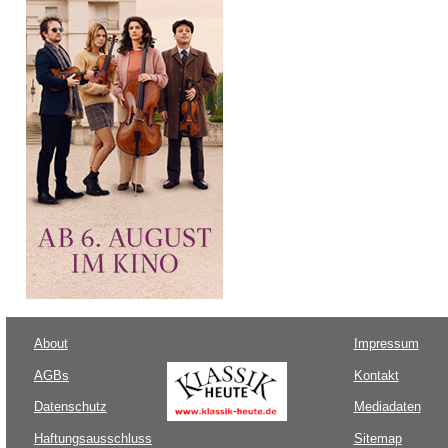
About
Impressum
AGBs
Kontakt
Datenschutz
Mediadaten
Haftungsausschluss
Sitemap