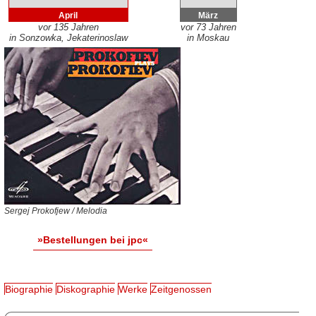
April
März
vor 135 Jahren
vor 73 Jahren
in Sonzowka, Jekaterinoslaw
in Moskau
Sergej Prokofjew / Melodia
»Bestellungen bei jpc«
Biographie
Diskographie
Werke
Zeitgenossen