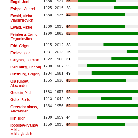
1868
1927
36
Engel
, Joel
1925
2015
28
Eshpai
, Andrei
1860
1935
44
Ewald
, Victor
Vladimirovich
1860
1935
44
Ewald
, Viktor
1890
1962
62
Feinberg
, Samuil
Evgenievitch
1915
2012
38
Frid
, Grigori
1937
2013
16
Frolov
, Igor
1922
1966
31
Galynin
, German
1900
1967
53
Gamburg
, Grigorij
1904
1981
49
Ginzburg
, Grigory
1865
1936
45
Glasunow
,
Alexander
1883
1957
62
Gnesin
, Michail
1913
1942
29
Goltz
, Boris
1864
1956
62
Gretschaninow
,
Alexander
1909
1959
44
Iljin
, Igor
1859
1935
44
Ippolitov-Ivanov
,
Mikhail
Mikhaylovich