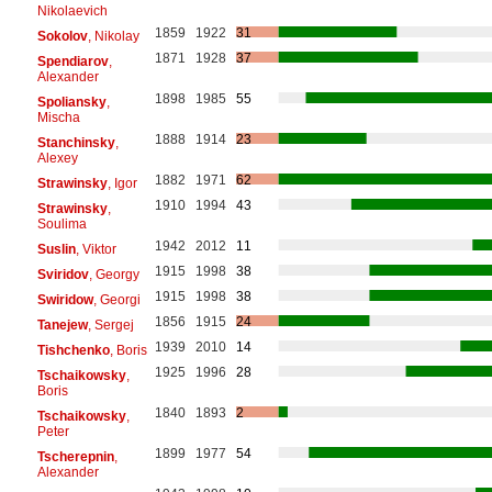
Nikolaevich
1859
1922
31
Sokolov
, Nikolay
1871
1928
37
Spendiarov
,
Alexander
1898
1985
55
Spoliansky
,
Mischa
1888
1914
23
Stanchinsky
,
Alexey
1882
1971
62
Strawinsky
, Igor
1910
1994
43
Strawinsky
,
Soulima
1942
2012
11
Suslin
, Viktor
1915
1998
38
Sviridov
, Georgy
1915
1998
38
Swiridow
, Georgi
1856
1915
24
Tanejew
, Sergej
1939
2010
14
Tishchenko
, Boris
1925
1996
28
Tschaikowsky
,
Boris
1840
1893
2
Tschaikowsky
,
Peter
1899
1977
54
Tscherepnin
,
Alexander