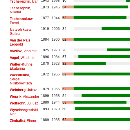
1943
1998
10
Tscherepnin
, Ivan
1873
1945
54
Tscherepnin
,
Nikolai
1877
1944
53
Tschesnokow
,
Pavel
1919
2006
34
Ustvolskaya
,
Galina
1884
1966
62
Van der Pals
,
Leopold
1925
1973
28
Vavilov
, Vladimir
1896
1984
57
Vogel
, Wladimir
1870
1923
32
Walter-Kühne
,
Ekatarina
1872
1956
62
Wassilenko
,
Sergei
Nikiforowitsch
1879
1956
62
Weinberg
, Jakov
1899
1958
54
Weprik
, Alexander
1880
1944
53
Wolfsohn
, Juliusz
1893
1979
60
Wyschnegradski
,
Ivan
1889
1985
62
Zimbalist
, Efrem