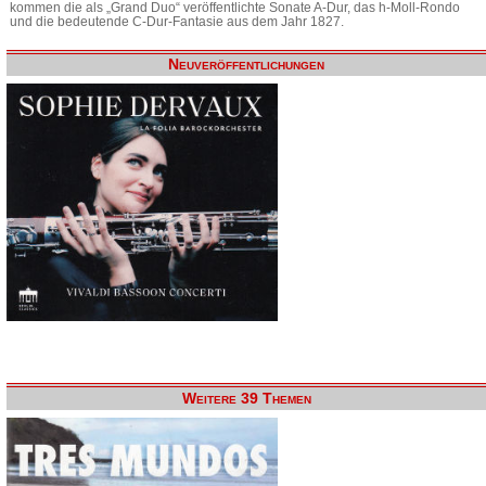
kommen die als „Grand Duo“ veröffentlichte Sonate A-Dur, das h-Moll-Rondo
und die bedeutende C-Dur-Fantasie aus dem Jahr 1827.
Neuveröffentlichungen
Weitere 39 Themen