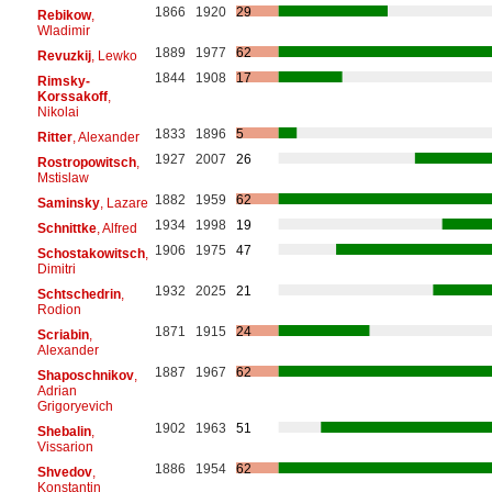
1866
1920
29
Rebikow
,
Wladimir
1889
1977
62
Revuzkij
, Lewko
1844
1908
17
Rimsky-
Korssakoff
,
Nikolai
1833
1896
5
Ritter
, Alexander
1927
2007
26
Rostropowitsch
,
Mstislaw
1882
1959
62
Saminsky
, Lazare
1934
1998
19
Schnittke
, Alfred
1906
1975
47
Schostakowitsch
,
Dimitri
1932
2025
21
Schtschedrin
,
Rodion
1871
1915
24
Scriabin
,
Alexander
1887
1967
62
Shaposchnikov
,
Adrian
Grigoryevich
1902
1963
51
Shebalin
,
Vissarion
1886
1954
62
Shvedov
,
Konstantin