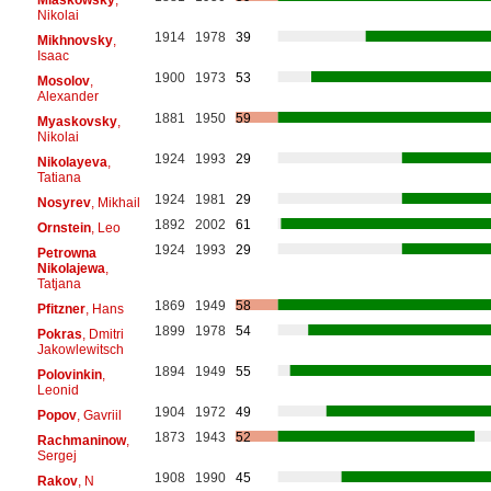
Nikolai
1914
1978
39
Mikhnovsky
,
Isaac
1900
1973
53
Mosolov
,
Alexander
1881
1950
59
Myaskovsky
,
Nikolai
1924
1993
29
Nikolayeva
,
Tatiana
1924
1981
29
Nosyrev
, Mikhail
1892
2002
61
Ornstein
, Leo
1924
1993
29
Petrowna
Nikolajewa
,
Tatjana
1869
1949
58
Pfitzner
, Hans
1899
1978
54
Pokras
, Dmitri
Jakowlewitsch
1894
1949
55
Polovinkin
,
Leonid
1904
1972
49
Popov
, Gavriil
1873
1943
52
Rachmaninow
,
Sergej
1908
1990
45
Rakov
, N