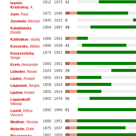
1912
1973
41
Ivanov-
Kramskoy
, A.
1872
1940
49
Juon
, Paul
1945
2022
8
Jurowski
, Michail
1904
1987
49
Kabalewsky
,
Dimitri
1866
1901
10
Kalinnikov
, Vasily
1896
1938
42
Kossenko
, Wiktor
1874
1951
60
Koussevitzky
,
Serge
1883
1951
60
Krein
, Alexander
1924
1993
29
Lebedev
, Alexei
1855
1914
23
Liadov
, Anatoli
1859
1924
33
Liapunow
, Sergej
1855
1914
23
Ljadow
, Anatol
1903
1976
50
Lopatnikoff
,
Nikolai
1892
1966
61
Lourié
, Arthur
Vincent
1880
1951
60
Medtner
, Nicolai
1875
1937
46
Melartin
, Erkki
1881
1950
59
Miaskowsky
,