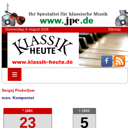
Anzeige
Donnerstag, 6. August 2026
Sitemap
≡
≡
Sergej Prokofjew
russ. Komponist
* 1891
† 1953
23
5