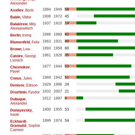
Alexander
1884
1949
58
Asafiev
, Boris
1908
1972
45
Babin
, Viktor
1837
1910
19
Balakirew
, Mily
Alexejewitsch
1888
1989
62
Berlin
, Irving
1863
1931
40
Blumenfeld
, Felix
1893
1958
60
Brown
, Lew
1861
1926
35
Catoire
, Georgi
Lvovich
1877
1944
53
Chesnokov
,
Pavel
1869
1942
51
Conus
, Jules
1929
1996
24
Denisov
, Edison
1932
2007
21
Druzhinin
, Fyodor
1812
1897
6
Dubuque
,
Alexander
1900
1955
53
Dunayevsky
,
Isaak
1899
1974
54
Eckhardt-
Gramatté
, Sophie
Carmen