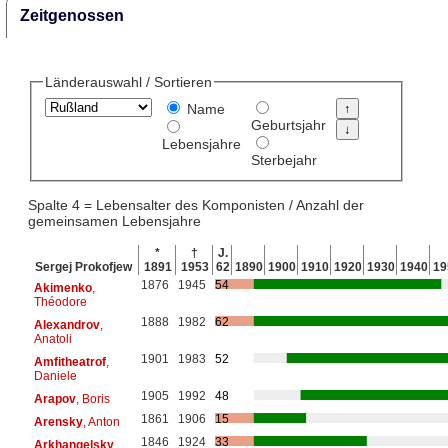
Zeitgenossen
Länderauswahl / Sortieren
Name
Geburtsjahr
Lebensjahre
Sterbejahr
Spalte 4 = Lebensalter des Komponisten / Anzahl der
gemeinsamen Lebensjahre
*
†
J.
Sergej Prokofjew
1891
1953
62
1890
1900
1910
1920
1930
1940
19
1876
1945
54
Akimenko
,
Théodore
1888
1982
62
Alexandrov
,
Anatoli
1901
1983
52
Amfitheatrof
,
Daniele
1905
1992
48
Arapov
, Boris
1861
1906
15
Arensky
, Anton
1846
1924
33
Arkhangelsky
,