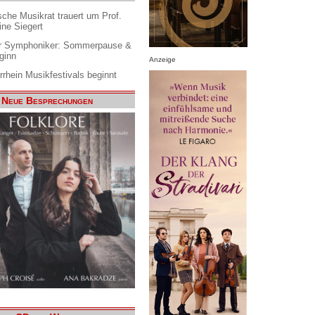
che Musikrat trauert um Prof.
ine Siegert
 Symphoniker: Sommerpause &
ginn
Anzeige
rrhein Musikfestivals beginnt
Neue Besprechungen