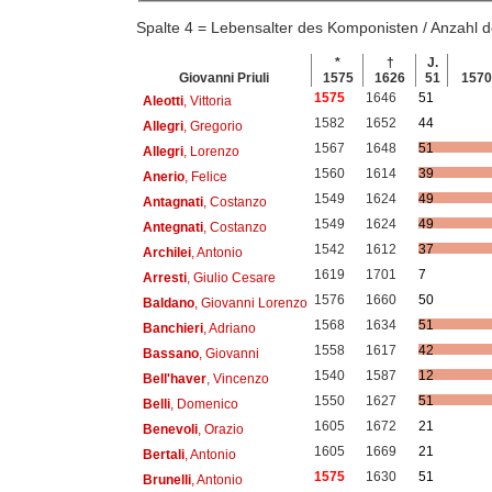
Spalte 4 = Lebensalter des Komponisten / Anzahl
*
†
J.
Giovanni Priuli
1575
1626
51
157
1575
1646
51
Aleotti
, Vittoria
1582
1652
44
Allegri
, Gregorio
1567
1648
51
Allegri
, Lorenzo
1560
1614
39
Anerio
, Felice
1549
1624
49
Antagnati
, Costanzo
1549
1624
49
Antegnati
, Costanzo
1542
1612
37
Archilei
, Antonio
1619
1701
7
Arresti
, Giulio Cesare
1576
1660
50
Baldano
, Giovanni Lorenzo
1568
1634
51
Banchieri
, Adriano
1558
1617
42
Bassano
, Giovanni
1540
1587
12
Bell'haver
, Vincenzo
1550
1627
51
Belli
, Domenico
1605
1672
21
Benevoli
, Orazio
1605
1669
21
Bertali
, Antonio
1575
1630
51
Brunelli
, Antonio