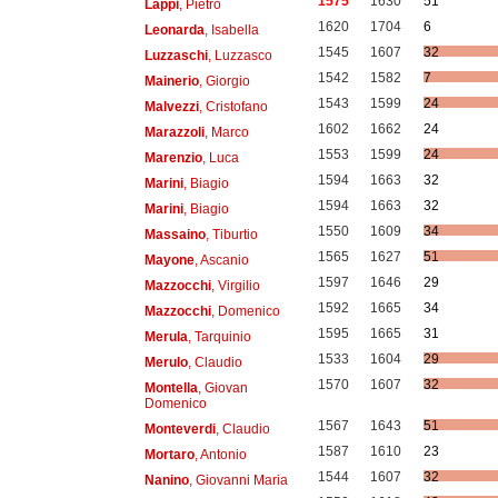
1575
1630
51
Lappi
, Pietro
1620
1704
6
Leonarda
, Isabella
1545
1607
32
Luzzaschi
, Luzzasco
1542
1582
7
Mainerio
, Giorgio
1543
1599
24
Malvezzi
, Cristofano
1602
1662
24
Marazzoli
, Marco
1553
1599
24
Marenzio
, Luca
1594
1663
32
Marini
, Biagio
1594
1663
32
Marini
, Biagio
1550
1609
34
Massaino
, Tiburtio
1565
1627
51
Mayone
, Ascanio
1597
1646
29
Mazzocchi
, Virgilio
1592
1665
34
Mazzocchi
, Domenico
1595
1665
31
Merula
, Tarquinio
1533
1604
29
Merulo
, Claudio
1570
1607
32
Montella
, Giovan
Domenico
1567
1643
51
Monteverdi
, Claudio
1587
1610
23
Mortaro
, Antonio
1544
1607
32
Nanino
, Giovanni Maria