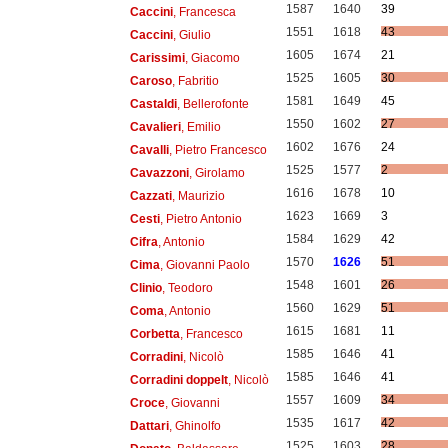
1587
1640
39
Caccini
, Francesca
1551
1618
43
Caccini
, Giulio
1605
1674
21
Carissimi
, Giacomo
1525
1605
30
Caroso
, Fabritio
1581
1649
45
Castaldi
, Bellerofonte
1550
1602
27
Cavalieri
, Emilio
1602
1676
24
Cavalli
, Pietro Francesco
1525
1577
2
Cavazzoni
, Girolamo
1616
1678
10
Cazzati
, Maurizio
1623
1669
3
Cesti
, Pietro Antonio
1584
1629
42
Cifra
, Antonio
1570
1626
51
Cima
, Giovanni Paolo
1548
1601
26
Clinio
, Teodoro
1560
1629
51
Coma
, Antonio
1615
1681
11
Corbetta
, Francesco
1585
1646
41
Corradini
, Nicolò
1585
1646
41
Corradini doppelt
, Nicolò
1557
1609
34
Croce
, Giovanni
1535
1617
42
Dattari
, Ghinolfo
1525
1603
28