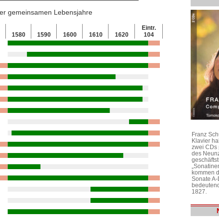
 der gemeinsamen Lebensjahre
Eintr.
0
1580
1590
1600
1610
1620
104
Franz Sch
Klavier h
zwei CDs 
des Neunz
geschäftst
„Sonatine
kommen di
Sonate A-
bedeutend
1827.