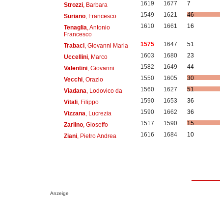
1619
1677
7
Strozzi
, Barbara
1549
1621
46
Suriano
, Francesco
1610
1661
16
Tenaglia
, Antonio
Francesco
1575
1647
51
Trabaci
, Giovanni Maria
1603
1680
23
Uccellini
, Marco
1582
1649
44
Valentini
, Giovanni
1550
1605
30
Vecchi
, Orazio
1560
1627
51
Viadana
, Lodovico da
1590
1653
36
Vitali
, Filippo
1590
1662
36
Vizzana
, Lucrezia
1517
1590
15
Zarlino
, Gioseffo
1616
1684
10
Ziani
, Pietro Andrea
Anzeige