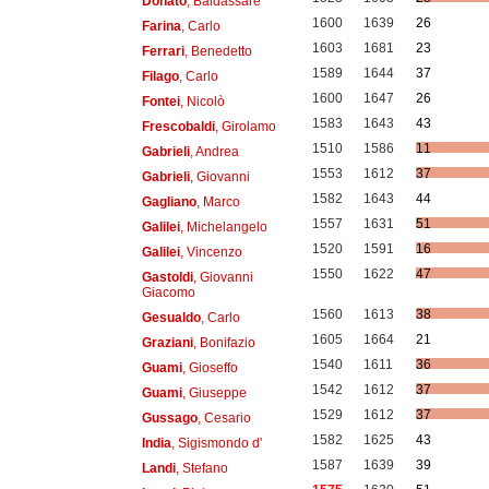
Donato
, Baldassare
1600
1639
26
Farina
, Carlo
1603
1681
23
Ferrari
, Benedetto
1589
1644
37
Filago
, Carlo
1600
1647
26
Fontei
, Nicolò
1583
1643
43
Frescobaldi
, Girolamo
1510
1586
11
Gabrieli
, Andrea
1553
1612
37
Gabrieli
, Giovanni
1582
1643
44
Gagliano
, Marco
1557
1631
51
Galilei
, Michelangelo
1520
1591
16
Galilei
, Vincenzo
1550
1622
47
Gastoldi
, Giovanni
Giacomo
1560
1613
38
Gesualdo
, Carlo
1605
1664
21
Graziani
, Bonifazio
1540
1611
36
Guami
, Gioseffo
1542
1612
37
Guami
, Giuseppe
1529
1612
37
Gussago
, Cesario
1582
1625
43
India
, Sigismondo d'
1587
1639
39
Landi
, Stefano