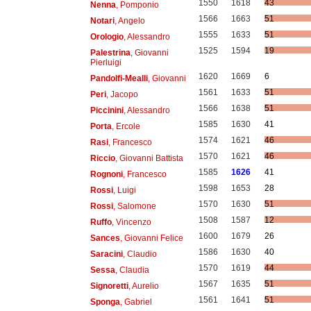
1550
1618
43
Nenna
, Pomponio
1566
1663
51
Notari
, Angelo
1555
1633
51
Orologio
, Alessandro
1525
1594
19
Palestrina
, Giovanni
Pierluigi
1620
1669
6
Pandolfi-Mealli
, Giovanni
1561
1633
51
Peri
, Jacopo
1566
1638
51
Piccinini
, Alessandro
1585
1630
41
Porta
, Ercole
1574
1621
46
Rasi
, Francesco
1570
1621
46
Riccio
, Giovanni Battista
1585
1626
41
Rognoni
, Francesco
1598
1653
28
Rossi
, Luigi
1570
1630
51
Rossi
, Salomone
1508
1587
12
Ruffo
, Vincenzo
1600
1679
26
Sances
, Giovanni Felice
1586
1630
40
Saracini
, Claudio
1570
1619
44
Sessa
, Claudia
1567
1635
51
Signoretti
, Aurelio
1561
1641
51
Sponga
, Gabriel