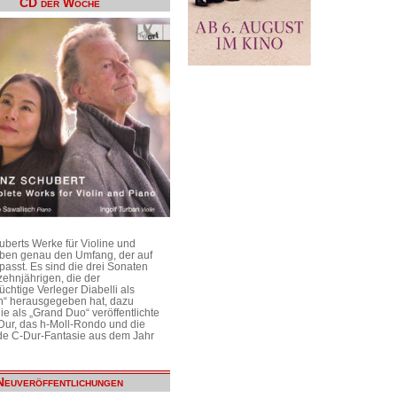
CD der Woche
uberts Werke für Violine und
aben genau den Umfang, der auf
passt. Es sind die drei Sonaten
ehnjährigen, die der
üchtige Verleger Diabelli als
n“ herausgegeben hat, dazu
e als „Grand Duo“ veröffentlichte
Dur, das h-Moll-Rondo und die
e C-Dur-Fantasie aus dem Jahr
Neuveröffentlichungen