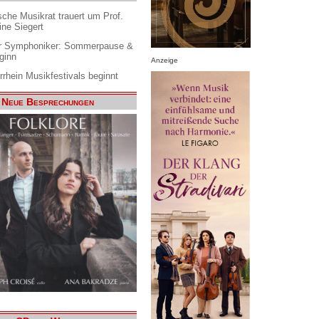
che Musikrat trauert um Prof.
ine Siegert
 Symphoniker: Sommerpause &
ginn
Anzeige
rrhein Musikfestivals beginnt
Neue Besprechungen