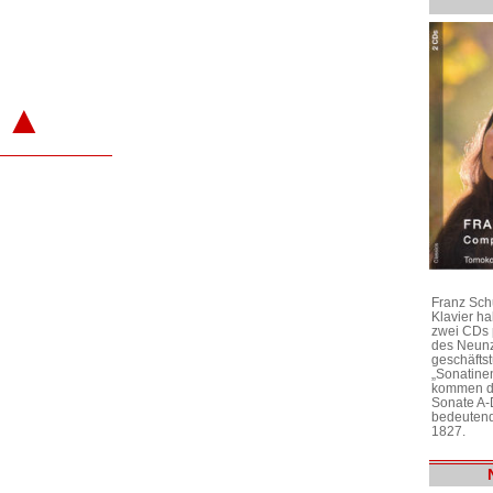
▲
Franz Sch
Klavier h
zwei CDs 
des Neunz
geschäftst
„Sonatine
kommen di
Sonate A-
bedeutend
1827.