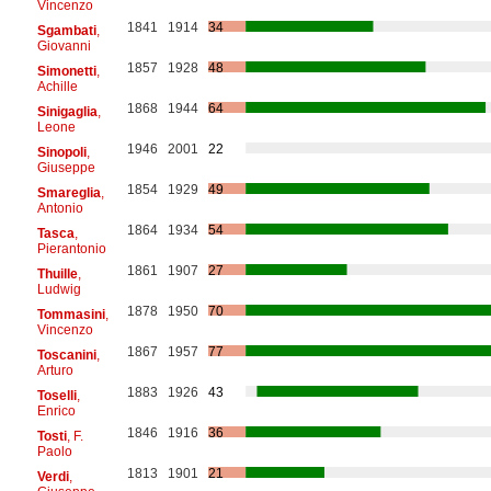
Vincenzo
1841
1914
34
Sgambati
,
Giovanni
1857
1928
48
Simonetti
,
Achille
1868
1944
64
Sinigaglia
,
Leone
1946
2001
22
Sinopoli
,
Giuseppe
1854
1929
49
Smareglia
,
Antonio
1864
1934
54
Tasca
,
Pierantonio
1861
1907
27
Thuille
,
Ludwig
1878
1950
70
Tommasini
,
Vincenzo
1867
1957
77
Toscanini
,
Arturo
1883
1926
43
Toselli
,
Enrico
1846
1916
36
Tosti
, F.
Paolo
1813
1901
21
Verdi
,