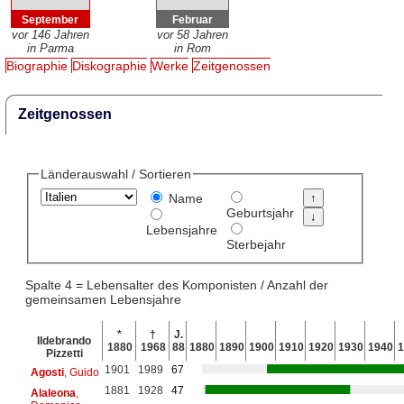
September
Februar
vor 146 Jahren
vor 58 Jahren
in Parma
in Rom
Biographie
Diskographie
Werke
Zeitgenossen
Zeitgenossen
Länderauswahl / Sortieren
Name
Geburtsjahr
Lebensjahre
Sterbejahr
Spalte 4 = Lebensalter des Komponisten / Anzahl der
gemeinsamen Lebensjahre
*
†
J.
Ildebrando
1880
1968
88
1880
1890
1900
1910
1920
1930
1940
1
Pizzetti
1901
1989
67
Agosti
, Guido
1881
1928
47
Alaleona
,