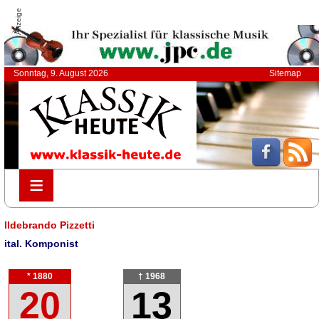
Anzeige
Sonntag, 9. August 2026
Sitemap
≡
≡
Ildebrando Pizzetti
ital. Komponist
* 1880
† 1968
20
13