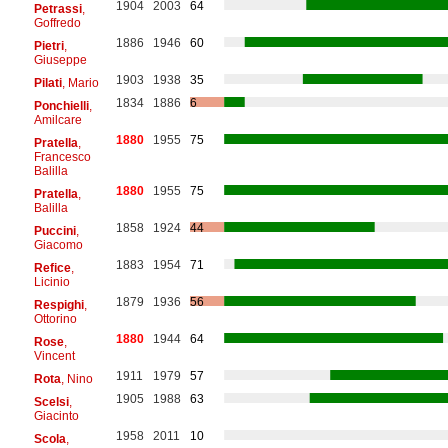
1904
2003
64
Petrassi
,
Goffredo
1886
1946
60
Pietri
,
Giuseppe
1903
1938
35
Pilati
, Mario
1834
1886
6
Ponchielli
,
Amilcare
1880
1955
75
Pratella
,
Francesco
Balilla
1880
1955
75
Pratella
,
Balilla
1858
1924
44
Puccini
,
Giacomo
1883
1954
71
Refice
,
Licinio
1879
1936
56
Respighi
,
Ottorino
1880
1944
64
Rose
,
Vincent
1911
1979
57
Rota
, Nino
1905
1988
63
Scelsi
,
Giacinto
1958
2011
10
Scola
,