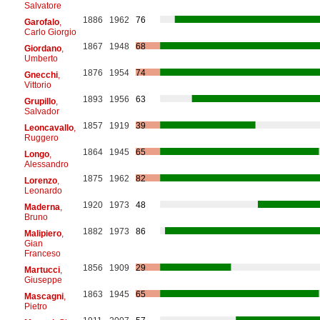
Salvatore
1886
1962
76
Garofalo
,
Carlo Giorgio
1867
1948
68
Giordano
,
Umberto
1876
1954
74
Gnecchi
,
Vittorio
1893
1956
63
Grupillo
,
Salvador
1857
1919
39
Leoncavallo
,
Ruggero
1864
1945
65
Longo
,
Alessandro
1875
1962
82
Lorenzo
,
Leonardo
1920
1973
48
Maderna
,
Bruno
1882
1973
86
Malipiero
,
Gian
Franceso
1856
1909
29
Martucci
,
Giuseppe
1863
1945
65
Mascagni
,
Pietro