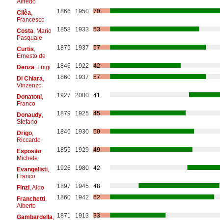
Alfredo
1866
1950
70
Cilèa
,
Francesco
1858
1933
53
Costa
, Mario
Pasquale
1875
1937
57
Curtis
,
Ernesto de
1846
1922
42
Denza
, Luigi
1860
1937
57
Di Chiara
,
Vinzenzo
1927
2000
41
Donatoni
,
Franco
1879
1925
45
Donaudy
,
Stefano
1846
1930
50
Drigo
,
Riccardo
1855
1929
49
Esposito
,
Michele
1926
1980
42
Evangelisti
,
Franco
1897
1945
48
Finzi
, Aldo
1860
1942
62
Franchetti
,
Alberto
1871
1913
33
Gambardella
,