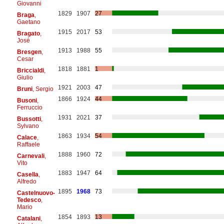
Giovanni
1829
1907
27
Braga
,
Gaetano
1915
2017
53
Bragato
,
José
1913
1988
55
Bresgen
,
Cesar
1818
1881
1
Briccialdi
,
Giulio
1921
2003
47
Bruni
, Sergio
1866
1924
44
Busoni
,
Ferruccio
1931
2021
37
Bussotti
,
Sylvano
1863
1934
54
Calace
,
Raffaele
1888
1960
72
Carnevali
,
Vito
1883
1947
64
Casella
,
Alfredo
1895
1968
73
Castelnuovo-
Tedesco
,
Mario
1854
1893
13
Catalani
,