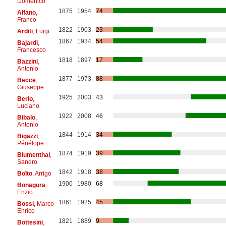
Domenico
1875
1954
74
Alfano
,
Franco
1822
1903
23
Arditi
, Luigi
1867
1934
54
Bajardi
,
Francesco
1818
1897
17
Bazzini
,
Antonio
1877
1973
88
Becce
,
Giuseppe
1925
2003
43
Berio
,
Luciano
1922
2008
46
Bibalo
,
Antonio
1844
1914
34
Bigazzi
,
Pénélope
1874
1919
39
Blumenthal
,
Sandro
1842
1918
38
Boïto
, Arrigo
1900
1980
68
Bonagura
,
Enzio
1861
1925
45
Bossi
, Marco
Enrico
1821
1889
9
Bottesini
,