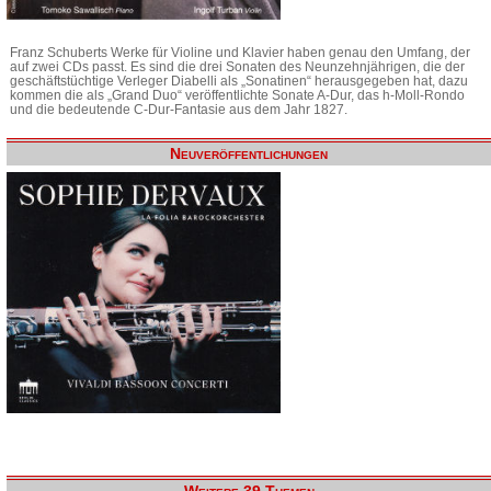
Franz Schuberts Werke für Violine und Klavier haben genau den Umfang, der
auf zwei CDs passt. Es sind die drei Sonaten des Neunzehnjährigen, die der
geschäftstüchtige Verleger Diabelli als „Sonatinen“ herausgegeben hat, dazu
kommen die als „Grand Duo“ veröffentlichte Sonate A-Dur, das h-Moll-Rondo
und die bedeutende C-Dur-Fantasie aus dem Jahr 1827.
Neuveröffentlichungen