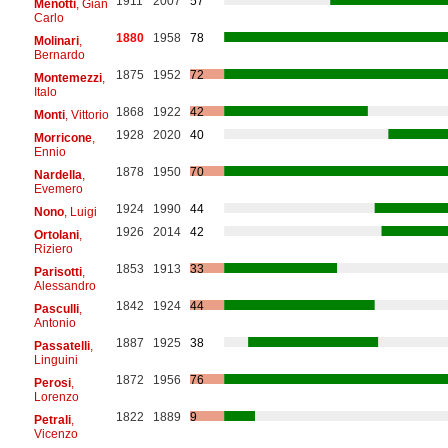
1911
2007
57
Menotti
, Gian
Carlo
1880
1958
78
Molinari
,
Bernardo
1875
1952
72
Montemezzi
,
Italo
1868
1922
42
Monti
, Vittorio
1928
2020
40
Morricone
,
Ennio
1878
1950
70
Nardella
,
Evemero
1924
1990
44
Nono
, Luigi
1926
2014
42
Ortolani
,
Riziero
1853
1913
33
Parisotti
,
Alessandro
1842
1924
44
Pasculli
,
Antonio
1887
1925
38
Passatelli
,
Linguini
1872
1956
76
Perosi
,
Lorenzo
1822
1889
9
Petrali
,
Vicenzo