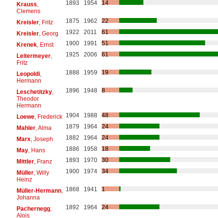
1893
1954
14
Krauss
,
Clemens
1875
1962
22
Kreisler
, Fritz
1922
2011
61
Kreisler
, Georg
1900
1991
51
Krenek
, Ernst
1925
2006
61
Leitermeyer
,
Fritz
1888
1959
19
Leopoldi
,
Hermann
1896
1948
8
Leschetitzky
,
Theodor
Hermann
1904
1988
48
Loewe
, Frederick
1879
1964
24
Mahler
, Alma
1882
1964
24
Marx
, Joseph
1886
1958
18
May
, Hans
1893
1970
30
Mittler
, Franz
1900
1974
34
Müller
, Willy
Heinz
1868
1941
1
Müller-Hermann
,
Johanna
1892
1964
24
Pachernegg
,
Alois