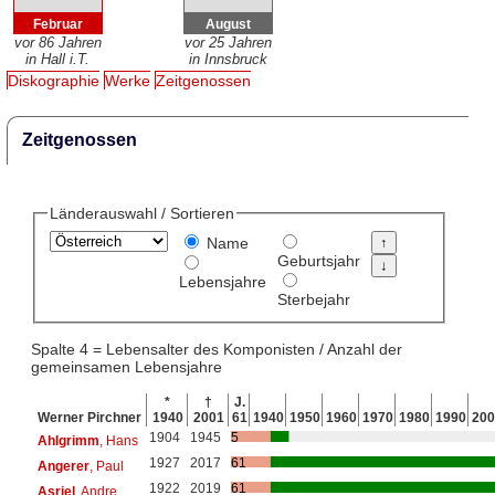
Februar
August
vor 86 Jahren
vor 25 Jahren
in Hall i.T.
in Innsbruck
Diskographie
Werke
Zeitgenossen
Zeitgenossen
Länderauswahl / Sortieren
Name
Geburtsjahr
Lebensjahre
Sterbejahr
Spalte 4 = Lebensalter des Komponisten / Anzahl der
gemeinsamen Lebensjahre
*
†
J.
Werner Pirchner
1940
2001
61
1940
1950
1960
1970
1980
1990
200
1904
1945
5
Ahlgrimm
, Hans
1927
2017
61
Angerer
, Paul
1922
2019
61
Asriel
, Andre