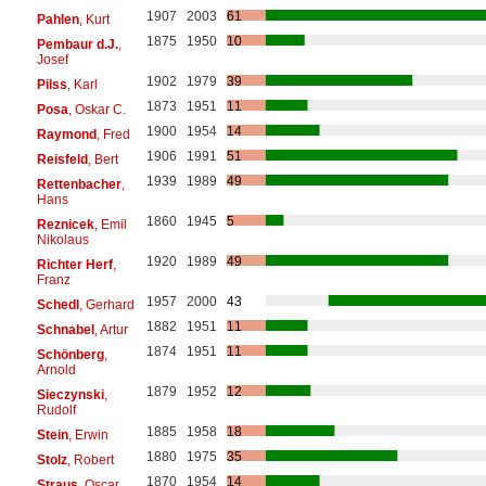
1907
2003
61
Pahlen
, Kurt
1875
1950
10
Pembaur d.J.
,
Josef
1902
1979
39
Pilss
, Karl
1873
1951
11
Posa
, Oskar C.
1900
1954
14
Raymond
, Fred
1906
1991
51
Reisfeld
, Bert
1939
1989
49
Rettenbacher
,
Hans
1860
1945
5
Reznicek
, Emil
Nikolaus
1920
1989
49
Richter Herf
,
Franz
1957
2000
43
Schedl
, Gerhard
1882
1951
11
Schnabel
, Artur
1874
1951
11
Schönberg
,
Arnold
1879
1952
12
Sieczynski
,
Rudolf
1885
1958
18
Stein
, Erwin
1880
1975
35
Stolz
, Robert
1870
1954
14
Straus
, Oscar