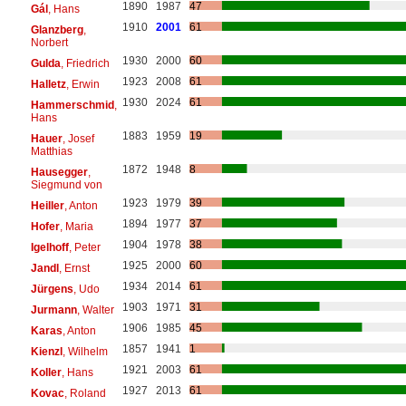
1890
1987
47
Gál
, Hans
1910
2001
61
Glanzberg
,
Norbert
1930
2000
60
Gulda
, Friedrich
1923
2008
61
Halletz
, Erwin
1930
2024
61
Hammerschmid
,
Hans
1883
1959
19
Hauer
, Josef
Matthias
1872
1948
8
Hausegger
,
Siegmund von
1923
1979
39
Heiller
, Anton
1894
1977
37
Hofer
, Maria
1904
1978
38
Igelhoff
, Peter
1925
2000
60
Jandl
, Ernst
1934
2014
61
Jürgens
, Udo
1903
1971
31
Jurmann
, Walter
1906
1985
45
Karas
, Anton
1857
1941
1
Kienzl
, Wilhelm
1921
2003
61
Koller
, Hans
1927
2013
61
Kovac
, Roland