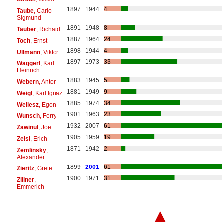
1897
1944
4
Taube
, Carlo
Sigmund
1891
1948
8
Tauber
, Richard
1887
1964
24
Toch
, Ernst
1898
1944
4
Ullmann
, Viktor
1897
1973
33
Waggerl
, Karl
Heinrich
1883
1945
5
Webern
, Anton
1881
1949
9
Weigl
, Karl Ignaz
1885
1974
34
Wellesz
, Egon
1901
1963
23
Wunsch
, Ferry
1932
2007
61
Zawinul
, Joe
1905
1959
19
Zeisl
, Erich
1871
1942
2
Zemlinsky
,
Alexander
1899
2001
61
Zieritz
, Grete
1900
1971
31
Zillner
,
Emmerich
▲