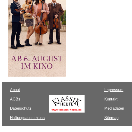
About
Impressum
AGBs
Kontakt
Datenschutz
Mediadaten
Haftungsausschluss
Sitemap