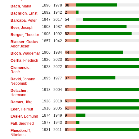
1896
1978
38
Bach
, Maria
1892
1942
2
Bachrich
, Ernst
1947
2017
54
Barcaba
, Peter
1908
1987
47
Beer
, Joseph
1905
1992
52
Berger
, Theodor
1857
1942
2
Blasser
, Gustav
Adolf Josef
1906
1984
44
Bloch
, Waldemar
1926
2023
61
Cerha
, Friedrich
1928
2022
61
Clemencic
,
René
1895
1977
37
David
, Johann
Nepomuk
1918
2004
61
Delacher
,
Hermann
1928
2019
61
Demus
, Jörg
1916
2005
61
Eder
, Helmut
1874
1949
9
Eysler
, Edmund
1877
1943
3
Fall
, Siegfried
1931
2011
61
Fheodoroff
,
Nikolaus