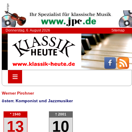
Anzeige
Donnerstag, 6. August 2026
Sitemap
≡
≡
Werner Pirchner
österr. Komponist und Jazzmusiker
* 1940
† 2001
13
10