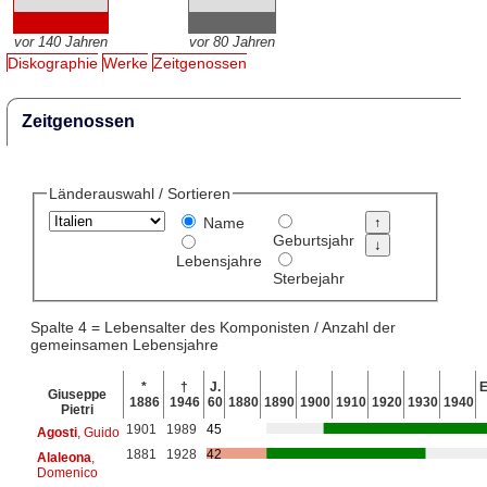
vor 140 Jahren
vor 80 Jahren
Diskographie
Werke
Zeitgenossen
Zeitgenossen
Länderauswahl / Sortieren
Name
Geburtsjahr
Lebensjahre
Sterbejahr
Spalte 4 = Lebensalter des Komponisten / Anzahl der
gemeinsamen Lebensjahre
*
†
J.
E
Giuseppe
1886
1946
60
1880
1890
1900
1910
1920
1930
1940
Pietri
1901
1989
45
Agosti
, Guido
1881
1928
42
Alaleona
,
Domenico