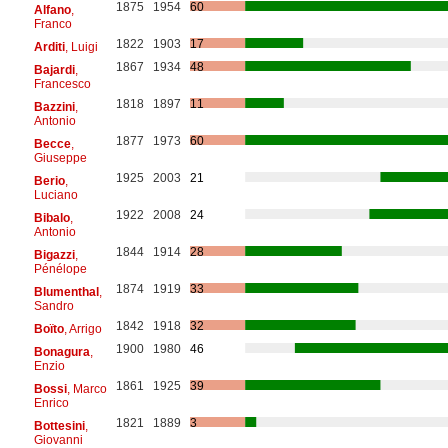
1875
1954
60
Alfano
,
Franco
1822
1903
17
Arditi
, Luigi
1867
1934
48
Bajardi
,
Francesco
1818
1897
11
Bazzini
,
Antonio
1877
1973
60
Becce
,
Giuseppe
1925
2003
21
Berio
,
Luciano
1922
2008
24
Bibalo
,
Antonio
1844
1914
28
Bigazzi
,
Pénélope
1874
1919
33
Blumenthal
,
Sandro
1842
1918
32
Boïto
, Arrigo
1900
1980
46
Bonagura
,
Enzio
1861
1925
39
Bossi
, Marco
Enrico
1821
1889
3
Bottesini
,
Giovanni