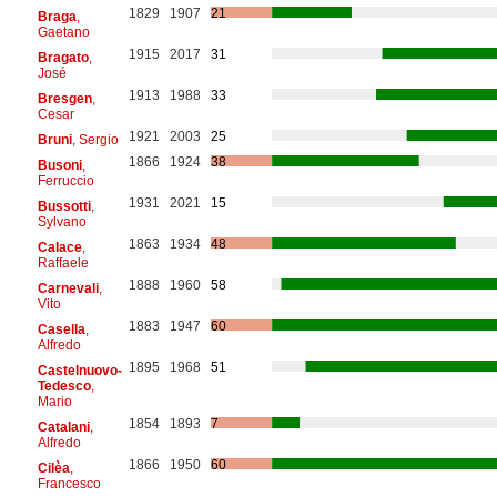
1829
1907
21
Braga
,
Gaetano
1915
2017
31
Bragato
,
José
1913
1988
33
Bresgen
,
Cesar
1921
2003
25
Bruni
, Sergio
1866
1924
38
Busoni
,
Ferruccio
1931
2021
15
Bussotti
,
Sylvano
1863
1934
48
Calace
,
Raffaele
1888
1960
58
Carnevali
,
Vito
1883
1947
60
Casella
,
Alfredo
1895
1968
51
Castelnuovo-
Tedesco
,
Mario
1854
1893
7
Catalani
,
Alfredo
1866
1950
60
Cilèa
,
Francesco