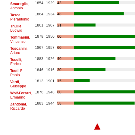
1854
1929
43
Smareglia
,
Antonio
1864
1934
48
Tasca
,
Pierantonio
1861
1907
21
Thuille
,
Ludwig
1878
1950
60
Tommasini
,
Vincenzo
1867
1957
60
Toscanini
,
Arturo
1883
1926
40
Toselli
,
Enrico
1846
1916
30
Tosti
, F.
Paolo
1813
1901
15
Verdi
,
Giuseppe
1876
1948
60
Wolf-Ferrari
,
Ermanno
1883
1944
58
Zandonai
,
Riccardo
▲