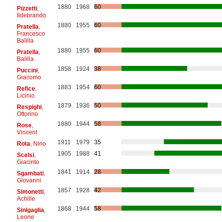
1880
1968
60
Pizzetti
,
Ildebrando
1880
1955
60
Pratella
,
Francesco
Balilla
1880
1955
60
Pratella
,
Balilla
1858
1924
38
Puccini
,
Giacomo
1883
1954
60
Refice
,
Licinio
1879
1936
50
Respighi
,
Ottorino
1880
1944
58
Rose
,
Vincent
1911
1979
35
Rota
, Nino
1905
1988
41
Scelsi
,
Giacinto
1841
1914
28
Sgambati
,
Giovanni
1857
1928
42
Simonetti
,
Achille
1868
1944
58
Sinigaglia
,
Leone