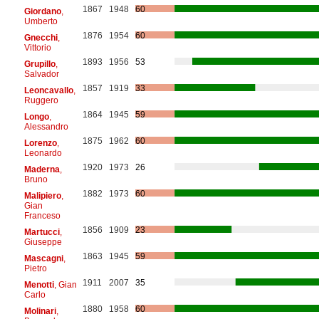
1867
1948
60
Giordano
,
Umberto
1876
1954
60
Gnecchi
,
Vittorio
1893
1956
53
Grupillo
,
Salvador
1857
1919
33
Leoncavallo
,
Ruggero
1864
1945
59
Longo
,
Alessandro
1875
1962
60
Lorenzo
,
Leonardo
1920
1973
26
Maderna
,
Bruno
1882
1973
60
Malipiero
,
Gian
Franceso
1856
1909
23
Martucci
,
Giuseppe
1863
1945
59
Mascagni
,
Pietro
1911
2007
35
Menotti
, Gian
Carlo
1880
1958
60
Molinari
,