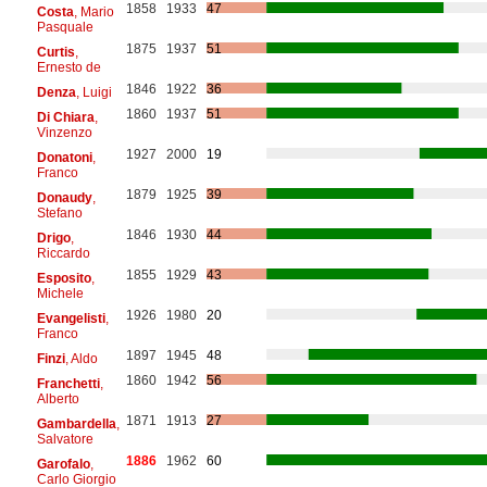
1858
1933
47
Costa
, Mario
Pasquale
1875
1937
51
Curtis
,
Ernesto de
1846
1922
36
Denza
, Luigi
1860
1937
51
Di Chiara
,
Vinzenzo
1927
2000
19
Donatoni
,
Franco
1879
1925
39
Donaudy
,
Stefano
1846
1930
44
Drigo
,
Riccardo
1855
1929
43
Esposito
,
Michele
1926
1980
20
Evangelisti
,
Franco
1897
1945
48
Finzi
, Aldo
1860
1942
56
Franchetti
,
Alberto
1871
1913
27
Gambardella
,
Salvatore
1886
1962
60
Garofalo
,
Carlo Giorgio