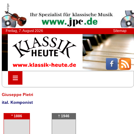
Anzeige
Freitag, 7. August 2026
Sitemap
≡
≡
Giuseppe Pietri
ital. Komponist
* 1886
† 1946