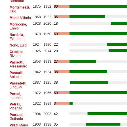
Bernardo
1875
1952
60
Montemezzi
,
Italo
1868
1922
36
Monti
, Vittorio
1928
2020
18
Morricone
,
Ennio
1878
1950
60
Nardella
,
Evemero
1924
1990
22
Nono
, Luigi
1926
2014
20
Ortolani
,
Riziero
1853
1913
27
Parisotti
,
Alessandro
1842
1924
38
Pasculli
,
Antonio
1887
1925
38
Passatelli
,
Linguini
1872
1956
60
Perosi
,
Lorenzo
1822
1889
3
Petrali
,
Vicenzo
1904
2003
42
Petrassi
,
Goffredo
1903
1938
35
Pilati
, Mario