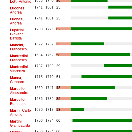
1666
1740
36
Lotti
, Antonio
1741
1801
25
Lucchesi
,
Andrea
1741
1801
25
Luchesi
,
Andrea
1700
1775
62
Luparini
,
Giovanni
Battista
1672
1737
33
Mancini
,
Francesco
1684
1762
58
Manfredini
,
Francesco
1737
1799
29
Manfredini
,
Vincenzo
1715
1779
51
Manna
,
Gennaro
1669
1747
43
Marcello
,
Alessandro
1686
1739
35
Marcello
,
Benedetto
1670
1717
13
Marini
, Carlo
Antonio
1706
1784
60
Martini
,
Giambattista
1706
1784
60