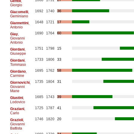
Gentili
,
Giorgio
1692
1740
36
Giacomelli
,
Geminiano
1648
1721
17
Giannettini
,
Antonio
1690
1764
60
Giay
,
Giovanni
Antonio
1751
1798
15
Giordani
,
Giuseppe
1733
1806
33
Giordani
,
Tommaso
1695
1762
58
Giordano
,
Carmine
1735
1804
31
Giornovichi
,
Giovanni
Mane
1685
1743
39
Giustini
,
Lodovico
1725
1787
41
Graziani
,
Carlo
1746
1820
20
Grazioli
,
Giovanni
Battista