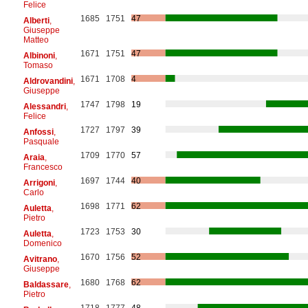
Felice
1685
1751
47
Alberti
,
Giuseppe
Matteo
1671
1751
47
Albinoni
,
Tomaso
1671
1708
4
Aldrovandini
,
Giuseppe
1747
1798
19
Alessandri
,
Felice
1727
1797
39
Anfossi
,
Pasquale
1709
1770
57
Araia
,
Francesco
1697
1744
40
Arrigoni
,
Carlo
1698
1771
62
Auletta
,
Pietro
1723
1753
30
Auletta
,
Domenico
1670
1756
52
Avitrano
,
Giuseppe
1680
1768
62
Baldassare
,
Pietro
1718
1777
48