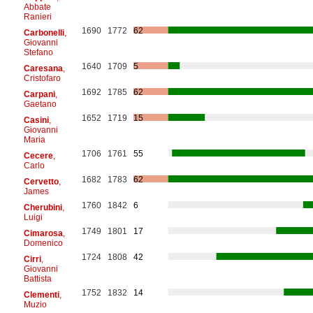
Abbate
Ranieri
1690
1772
62
Carbonelli
,
Giovanni
Stefano
1640
1709
5
Caresana
,
Cristofaro
1692
1785
62
Carpani
,
Gaetano
1652
1719
15
Casini
,
Giovanni
Maria
1706
1761
55
Cecere
,
Carlo
1682
1783
62
Cervetto
,
James
1760
1842
6
Cherubini
,
Luigi
1749
1801
17
Cimarosa
,
Domenico
1724
1808
42
Cirri
,
Giovanni
Battista
1752
1832
14
Clementi
,
Muzio