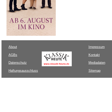
About
Impressum
AGBs
Kontakt
Datenschutz
Mediadaten
Haftungsausschluss
Sitemap