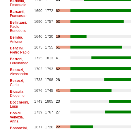
Barbella
,
Emanuele
1690
1772
62
Barsanti
,
Francesco
1690
1757
53
Bellinzani
,
Paolo
Benedetto
1640
1720
16
Bembo
,
Antonia
1675
1755
51
Bencini
,
Pietro Paolo
1725
1813
41
Bertoni
,
Ferdinando
1702
1793
62
Besozzi
,
Alessandro
1738
1798
28
Besozzi
,
Carlo
1676
1745
41
Bigaglia
,
Diogenio
1743
1805
23
Boccherini
,
Luigi
1739
1767
27
Bon di
Venezia
,
Anna
1677
1726
22
Bononcini
,