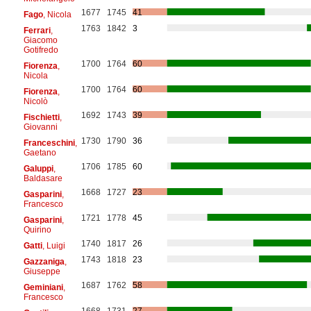
1677
1745
41
Fago
, Nicola
1763
1842
3
Ferrari
,
Giacomo
Gotifredo
1700
1764
60
Fiorenza
,
Nicola
1700
1764
60
Fiorenza
,
Nicolò
1692
1743
39
Fischietti
,
Giovanni
1730
1790
36
Franceschini
,
Gaetano
1706
1785
60
Galuppi
,
Baldasare
1668
1727
23
Gasparini
,
Francesco
1721
1778
45
Gasparini
,
Quirino
1740
1817
26
Gatti
, Luigi
1743
1818
23
Gazzaniga
,
Giuseppe
1687
1762
58
Geminiani
,
Francesco
1668
1731
27