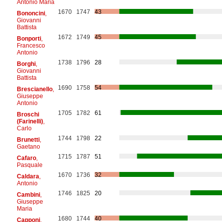
Antonio Maria
1670
1747
43
Bononcini
,
Giovanni
Battista
1672
1749
45
Bonporti
,
Francesco
Antonio
1738
1796
28
Borghi
,
Giovanni
Battista
1690
1758
54
Brescianello
,
Giuseppe
Antonio
1705
1782
61
Broschi
(Farinelli)
,
Carlo
1744
1798
22
Brunetti
,
Gaetano
1715
1787
51
Cafaro
,
Pasquale
1670
1736
32
Caldara
,
Antonio
1746
1825
20
Cambini
,
Giuseppe
Maria
1680
1744
40
Capponi
,