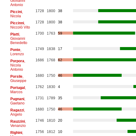
Giovanni
Antonio
1728
1800
38
Piccini
,
Nicola
1728
1800
38
Piccinni
,
Niccolò Vito
1700
1763
59
Platti
,
Giovanni
Benedetto
1749
1838
17
Ponte
,
Lorenzo
1686
1768
62
Porpora
,
Nicola
Antonio
1680
1750
46
Porsile
,
Giuseppe
1762
1830
4
Portugal
,
Marcos
1731
1789
35
Pugnani
,
Gaetano
1680
1750
46
Ragazzi
,
Angelo
1746
1810
20
Rauzzini
,
Venanzio
1756
1812
10
Righini
,