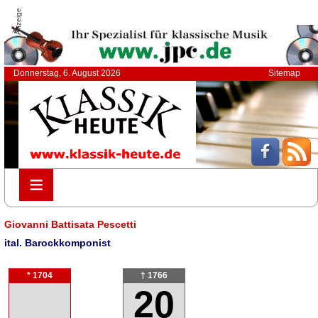
Anzeige
Donnerstag, 6. August 2026
Sitemap
≡
≡
Giovanni Battisata Pescetti
ital. Barockkomponist
* 1704
† 1766
20