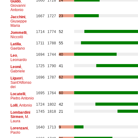
1660
1728
24
Guido
,
Giovanni
Antonio
1667
1727
23
Jacchini
,
Giuseppe
Maria
1714
1774
52
Jommelli
,
Niccolò
1711
1788
55
Latilla
,
Gaetano
1694
1744
40
Leo
,
Leonardo
1725
1790
41
Leoné
,
Gabriele
1696
1787
62
Liguori
,
Sant'Alfonso
dei
1695
1764
60
Locatelli
,
Pietro Antonio
1724
1802
42
Lolli
, Antonio
1745
1818
21
Lombardini
Sirmen
, M.
Laura
1640
1713
9
Lorenzani
,
Paolo