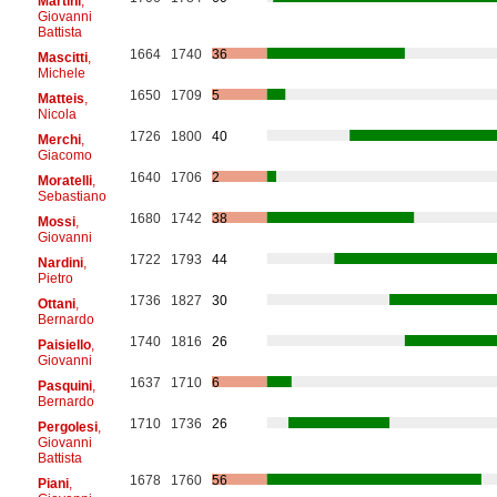
Martini
,
Giovanni
Battista
1664
1740
36
Mascitti
,
Michele
1650
1709
5
Matteis
,
Nicola
1726
1800
40
Merchi
,
Giacomo
1640
1706
2
Moratelli
,
Sebastiano
1680
1742
38
Mossi
,
Giovanni
1722
1793
44
Nardini
,
Pietro
1736
1827
30
Ottani
,
Bernardo
1740
1816
26
Paisiello
,
Giovanni
1637
1710
6
Pasquini
,
Bernardo
1710
1736
26
Pergolesi
,
Giovanni
Battista
1678
1760
56
Piani
,