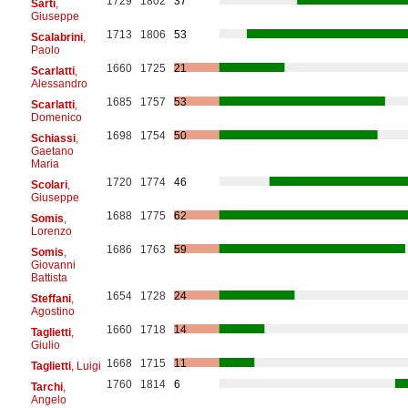
1729
1802
37
Sarti
,
Giuseppe
1713
1806
53
Scalabrini
,
Paolo
1660
1725
21
Scarlatti
,
Alessandro
1685
1757
53
Scarlatti
,
Domenico
1698
1754
50
Schiassi
,
Gaetano
Maria
1720
1774
46
Scolari
,
Giuseppe
1688
1775
62
Somis
,
Lorenzo
1686
1763
59
Somis
,
Giovanni
Battista
1654
1728
24
Steffani
,
Agostino
1660
1718
14
Taglietti
,
Giulio
1668
1715
11
Taglietti
, Luigi
1760
1814
6
Tarchi
,
Angelo