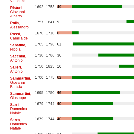
Vincenzo
1692
1753
49
Ristori
,
Giovanni
Alberto
1757
1841
9
Rolla
,
Alessandro
1670
1710
6
Rossi
,
Camilla de
1705
1796
61
Sabatino
,
Nicola
1730
1786
36
Sacchini
,
Antonio
1750
1825
16
Salieri
,
Antonio
1700
1775
62
Sammartini
,
Giovanni
Battista
1695
1750
46
Sammartini
,
Giuseppe
1679
1744
40
Sarri
,
Domenico
Natale
1679
1744
40
Sarro
,
Domenico
Natale