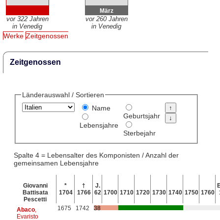
März
vor 322 Jahren
vor 260 Jahren
in Venedig
in Venedig
Werke
Zeitgenossen
Zeitgenossen
Länderauswahl / Sortieren
Name
Geburtsjahr
Lebensjahre
Sterbejahr
Spalte 4 = Lebensalter des Komponisten / Anzahl der
gemeinsamen Lebensjahre
Giovanni
*
†
J.
E
Battisata
1704
1766
62
1700
1710
1720
1730
1740
1750
1760
Pescetti
1675
1742
38
Abaco
,
Evaristo