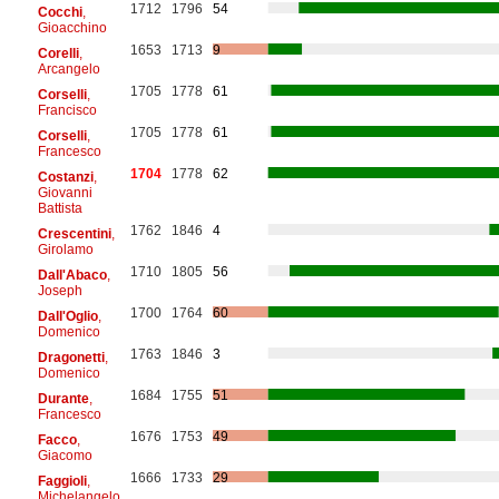
1712
1796
54
Cocchi
,
Gioacchino
1653
1713
9
Corelli
,
Arcangelo
1705
1778
61
Corselli
,
Francisco
1705
1778
61
Corselli
,
Francesco
1704
1778
62
Costanzi
,
Giovanni
Battista
1762
1846
4
Crescentini
,
Girolamo
1710
1805
56
Dall'Abaco
,
Joseph
1700
1764
60
Dall'Oglio
,
Domenico
1763
1846
3
Dragonetti
,
Domenico
1684
1755
51
Durante
,
Francesco
1676
1753
49
Facco
,
Giacomo
1666
1733
29
Faggioli
,
Michelangelo