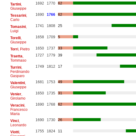
1692
1770
62
Tartini
,
Giuseppe
1690
1766
62
Tessarini
,
Carlo
1741
1808
25
Tomasini
,
Luigi
1658
1709
5
Torelli
,
Giuseppe
1650
1737
33
Torri
, Pietro
1727
1779
39
Traetta
,
Tommaso
1749
1812
17
Turrini
,
Ferdinando
Gasparo
1681
1753
49
Valentini
,
Giuseppe
1650
1735
31
Venier
,
Girolamo
1690
1768
62
Veracini
,
Francesco
Maria
1690
1730
26
Vinci
,
Leonardo
1755
1824
11
Viotti
,