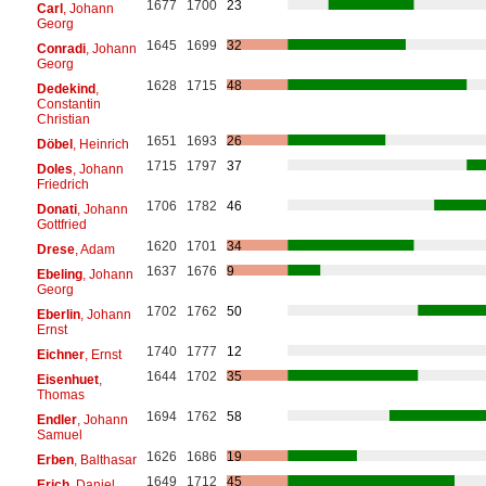
1677
1700
23
Carl
, Johann
Georg
1645
1699
32
Conradi
, Johann
Georg
1628
1715
48
Dedekind
,
Constantin
Christian
1651
1693
26
Döbel
, Heinrich
1715
1797
37
Doles
, Johann
Friedrich
1706
1782
46
Donati
, Johann
Gottfried
1620
1701
34
Drese
, Adam
1637
1676
9
Ebeling
, Johann
Georg
1702
1762
50
Eberlin
, Johann
Ernst
1740
1777
12
Eichner
, Ernst
1644
1702
35
Eisenhuet
,
Thomas
1694
1762
58
Endler
, Johann
Samuel
1626
1686
19
Erben
, Balthasar
1649
1712
45
Erich
, Daniel