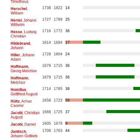
Timotheus
1738
1822
14
Herschel
,
William
1727
1789
25
Hertel
, Johann
Wilhelm
1716
1772
36
Hesse
, Ludwig
Christian
1614
1684
17
Hildebrand
,
Johann
1728
1804
24
Hiller
, Johann
Adam
1679
1715
36
Hoffmann
,
Georg Melchior
1679
1715
36
Hoffmann
,
Melchior
1714
1785
38
Homilius
,
Gottfried August
1658
1723
56
Hültz
, Achaz
Casimir
1688
1725
37
Jacobi
, Christian
August
1605
1676
9
Jacobi
, Daniel
1708
1763
44
Janitsch
,
Johann Gottlieb