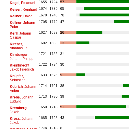
1655
1724
57
Kegel
, Emanuel
1674
1739
65
Keiser
, Reinhard
1670
1748
78
Kellner
, David
1705
1772
47
Kellner
, Johann
Peter
1627
1693
26
Kerll
, Johann
Caspar
1602
1680
13
Kircher
,
Athanasius
1721
1783
31
Kirnberger
,
Johann Philipp
1722
1794
30
Kleinknecht
,
Jakob Friedrich
1633
1676
9
Knüpfer
,
Sebastian
1714
1791
38
Kobrich
, Johann
Anton
1713
1780
39
Krebs
, Johann
Ludwig
1650
1718
51
Kremberg
,
Jakob
1685
1728
43
Kress
, Johann
Jakob
1746
1810
6