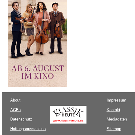
About
Impressum
AGBs
Kontakt
Datenschutz
Mediadaten
Haftungsausschluss
Sitemap