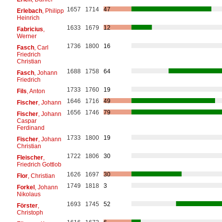
1657
1714
47
Erlebach
, Philipp
Heinrich
1633
1679
12
Fabricius
,
Werner
1736
1800
16
Fasch
, Carl
Friedrich
Christian
1688
1758
64
Fasch
, Johann
Friedrich
1733
1760
19
Fils
, Anton
1646
1716
49
Fischer
, Johann
1656
1746
79
Fischer
, Johann
Caspar
Ferdinand
1733
1800
19
Fischer
, Johann
Christian
1722
1806
30
Fleischer
,
Friedrich Gottlob
1626
1697
30
Flor
, Christian
1749
1818
3
Forkel
, Johann
Nikolaus
1693
1745
52
Förster
,
Christoph