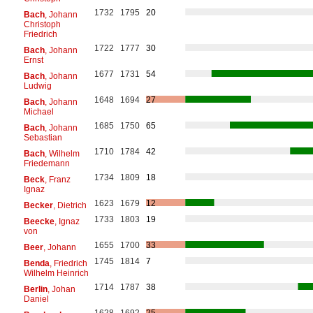
1732
1795
20
Bach
, Johann
Christoph
Friedrich
1722
1777
30
Bach
, Johann
Ernst
1677
1731
54
Bach
, Johann
Ludwig
1648
1694
27
Bach
, Johann
Michael
1685
1750
65
Bach
, Johann
Sebastian
1710
1784
42
Bach
, Wilhelm
Friedemann
1734
1809
18
Beck
, Franz
Ignaz
1623
1679
12
Becker
, Dietrich
1733
1803
19
Beecke
, Ignaz
von
1655
1700
33
Beer
, Johann
1745
1814
7
Benda
, Friedrich
Wilhelm Heinrich
1714
1787
38
Berlin
, Johan
Daniel
1628
1692
25