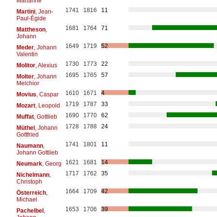
Marianne
1741
1816
11
Martini
, Jean-
Paul-Égide
1681
1764
71
Mattheson
,
Johann
1649
1719
52
Meder
, Johann
Valentin
1730
1773
22
Molitor
, Alexius
1695
1765
57
Molter
, Johann
Melchior
1610
1671
4
Movius
, Caspar
1719
1787
33
Mozart
, Leopold
1690
1770
62
Muffat
, Gottlieb
1728
1788
24
Müthel
, Johann
Gottfried
1741
1801
11
Naumann
,
Johann Gottlieb
1621
1681
14
Neumark
, Georg
1717
1762
35
Nichelmann
,
Christoph
1664
1709
42
Österreich
,
Michael
1653
1706
39
Pachelbel
,