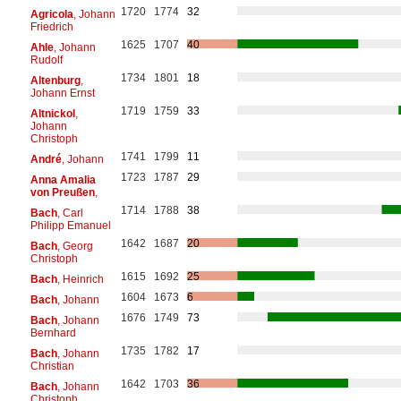
1720
1774
32
Agricola
, Johann
Friedrich
1625
1707
40
Ahle
, Johann
Rudolf
1734
1801
18
Altenburg
,
Johann Ernst
1719
1759
33
Altnickol
,
Johann
Christoph
1741
1799
11
André
, Johann
1723
1787
29
Anna Amalia
von Preußen
,
1714
1788
38
Bach
, Carl
Philipp Emanuel
1642
1687
20
Bach
, Georg
Christoph
1615
1692
25
Bach
, Heinrich
1604
1673
6
Bach
, Johann
1676
1749
73
Bach
, Johann
Bernhard
1735
1782
17
Bach
, Johann
Christian
1642
1703
36
Bach
, Johann
Christoph