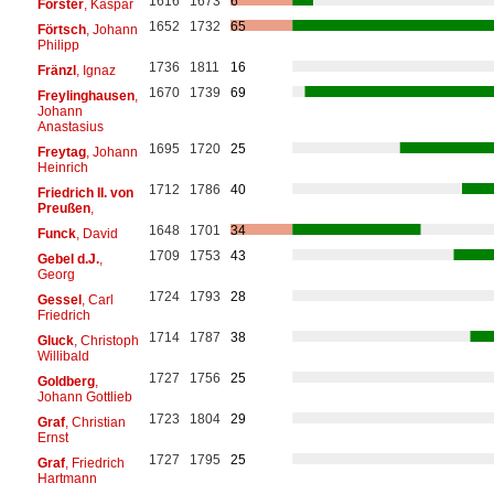
1616
1673
6
Förster
, Kaspar
1652
1732
65
Förtsch
, Johann
Philipp
1736
1811
16
Fränzl
, Ignaz
1670
1739
69
Freylinghausen
,
Johann
Anastasius
1695
1720
25
Freytag
, Johann
Heinrich
1712
1786
40
Friedrich II. von
Preußen
,
1648
1701
34
Funck
, David
1709
1753
43
Gebel d.J.
,
Georg
1724
1793
28
Gessel
, Carl
Friedrich
1714
1787
38
Gluck
, Christoph
Willibald
1727
1756
25
Goldberg
,
Johann Gottlieb
1723
1804
29
Graf
, Christian
Ernst
1727
1795
25
Graf
, Friedrich
Hartmann