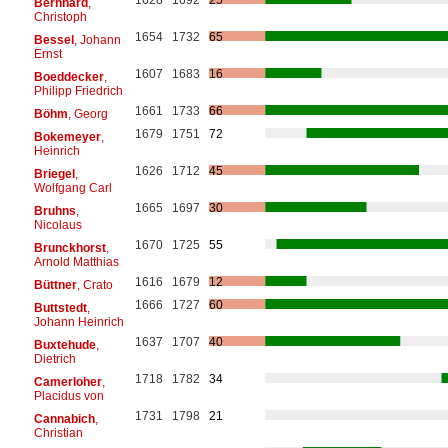
Bernhard
,
Christoph
1654
1732
65
Bessel
, Johann
Ernst
1607
1683
16
Boeddecker
,
Philipp Friedrich
1661
1733
66
Böhm
, Georg
1679
1751
72
Bokemeyer
,
Heinrich
1626
1712
45
Briegel
,
Wolfgang Carl
1665
1697
30
Bruhns
,
Nicolaus
1670
1725
55
Brunckhorst
,
Arnold Matthias
1616
1679
12
Büttner
, Crato
1666
1727
60
Buttstedt
,
Johann Heinrich
1637
1707
40
Buxtehude
,
Dietrich
1718
1782
34
Camerloher
,
Placidus von
1731
1798
21
Cannabich
,
Christian