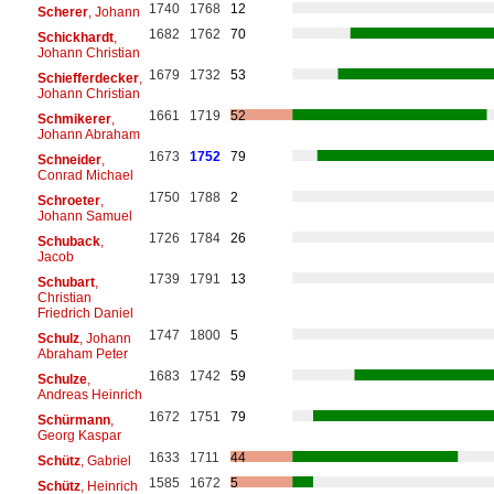
1740
1768
12
Scherer
, Johann
1682
1762
70
Schickhardt
,
Johann Christian
1679
1732
53
Schiefferdecker
,
Johann Christian
1661
1719
52
Schmikerer
,
Johann Abraham
1673
1752
79
Schneider
,
Conrad Michael
1750
1788
2
Schroeter
,
Johann Samuel
1726
1784
26
Schuback
,
Jacob
1739
1791
13
Schubart
,
Christian
Friedrich Daniel
1747
1800
5
Schulz
, Johann
Abraham Peter
1683
1742
59
Schulze
,
Andreas Heinrich
1672
1751
79
Schürmann
,
Georg Kaspar
1633
1711
44
Schütz
, Gabriel
1585
1672
5
Schütz
, Heinrich