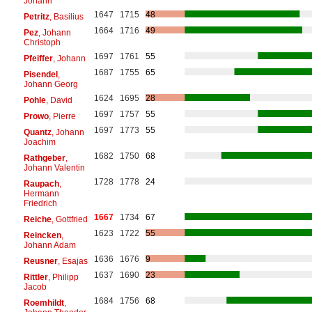
Johann
1647
1715
48
Petritz
, Basilius
1664
1716
49
Pez
, Johann
Christoph
1697
1761
55
Pfeiffer
, Johann
1687
1755
65
Pisendel
,
Johann Georg
1624
1695
28
Pohle
, David
1697
1757
55
Prowo
, Pierre
1697
1773
55
Quantz
, Johann
Joachim
1682
1750
68
Rathgeber
,
Johann Valentin
1728
1778
24
Raupach
,
Hermann
Friedrich
1667
1734
67
Reiche
, Gottfried
1623
1722
55
Reincken
,
Johann Adam
1636
1676
9
Reusner
, Esajas
1637
1690
23
Rittler
, Philipp
Jacob
1684
1756
68
Roemhildt
,