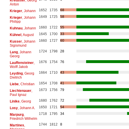
Kreusser
, Georg
Anton
1652
1735
68
Krieger
, Johann
1649
1725
58
Krieger
, Johann
Philipp
1660
1722
55
Kuhnau
, Johann
1645
1700
33
Kühnel
, August
1660
1727
60
Kusser
, Johann
Sigismund
1724
1798
28
Lang
, Johann
Georg
1676
1754
76
Lauffensteiner
,
Wolff Jakob
1664
1710
43
Leyding
, Georg
Dietrich
1654
1708
41
Liebe
, Christian
1673
1756
79
Liechtenauer
,
Paul Ignaz
1680
1762
72
Linike
, Georg
1650
1721
54
Losy
, Johann A.
1718
1795
34
Marpurg
,
Friedrich Wilhelm
1744
1812
8
Martines
,