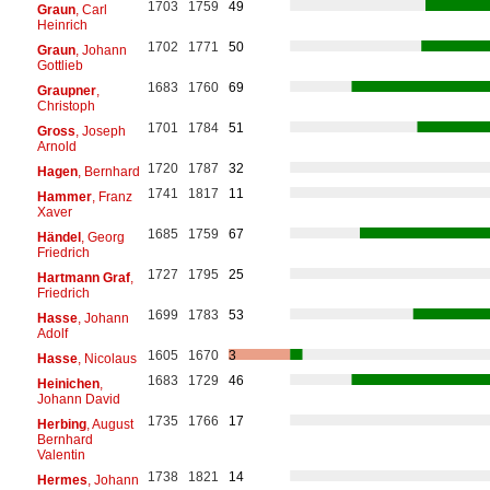
1703
1759
49
Graun
, Carl
Heinrich
1702
1771
50
Graun
, Johann
Gottlieb
1683
1760
69
Graupner
,
Christoph
1701
1784
51
Gross
, Joseph
Arnold
1720
1787
32
Hagen
, Bernhard
1741
1817
11
Hammer
, Franz
Xaver
1685
1759
67
Händel
, Georg
Friedrich
1727
1795
25
Hartmann Graf
,
Friedrich
1699
1783
53
Hasse
, Johann
Adolf
1605
1670
3
Hasse
, Nicolaus
1683
1729
46
Heinichen
,
Johann David
1735
1766
17
Herbing
, August
Bernhard
Valentin
1738
1821
14
Hermes
, Johann