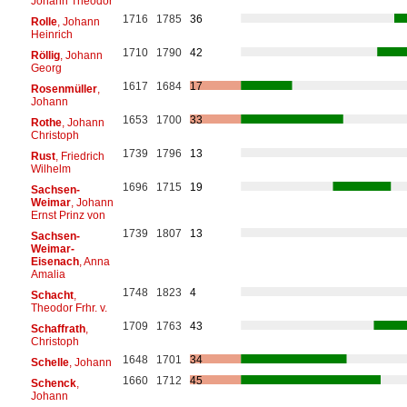
Johann Theodor
1716
1785
36
Rolle
, Johann
Heinrich
1710
1790
42
Röllig
, Johann
Georg
1617
1684
17
Rosenmüller
,
Johann
1653
1700
33
Rothe
, Johann
Christoph
1739
1796
13
Rust
, Friedrich
Wilhelm
1696
1715
19
Sachsen-
Weimar
, Johann
Ernst Prinz von
1739
1807
13
Sachsen-
Weimar-
Eisenach
, Anna
Amalia
1748
1823
4
Schacht
,
Theodor Frhr. v.
1709
1763
43
Schaffrath
,
Christoph
1648
1701
34
Schelle
, Johann
1660
1712
45
Schenck
,
Johann