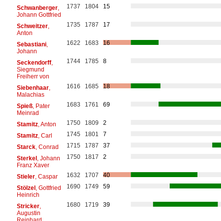
1737
1804
15
Schwanberger
,
Johann Gottfried
1735
1787
17
Schweitzer
,
Anton
1622
1683
16
Sebastiani
,
Johann
1744
1785
8
Seckendorff
,
Siegmund
Freiherr von
1616
1685
18
Siebenhaar
,
Malachias
1683
1761
69
Spieß
, Pater
Meinrad
1750
1809
2
Stamitz
, Anton
1745
1801
7
Stamitz
, Carl
1715
1787
37
Starck
, Conrad
1750
1817
2
Sterkel
, Johann
Franz Xaver
1632
1707
40
Stieler
, Caspar
1690
1749
59
Stölzel
, Gottfried
Heinrich
1680
1719
39
Stricker
,
Augustin
Reinhard