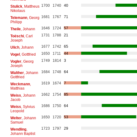
1700
1740
40
Stulick
, Mattheus
Nikolaus
1681
1767
71
Telemann
, Georg
Philipp
1646
1724
57
Theile
, Johann
1731
1788
21
Toëschi
, Carl
Joseph
1677
1742
65
Ulich
, Johann
1650
1711
44
Vogel
, Gottfried
1749
1814
3
Vogler
, Georg
Joseph
1684
1748
64
Walther
, Johann
Gottfried
1619
1674
7
Weckmann
,
Matthias
1662
1754
85
Weiss
, Johann
Jacob
1686
1750
64
Weiss
, Sylvius
Leopold
1650
1720
53
Welter
, Johann
Samuel
1723
1797
29
Wendling
,
Johann Baptist