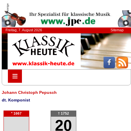
Anzeige
Freitag, 7. August 2026
Sitemap
≡
≡
Johann Christoph Pepusch
dt. Komponist
* 1667
† 1752
20