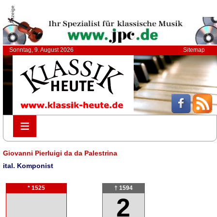
Anzeige
Sonntag, 9. August 2026
Sitemap
≡
≡
Giovanni Pierluigi da da Palestrina
ital. Komponist
* 1525
† 1594
2