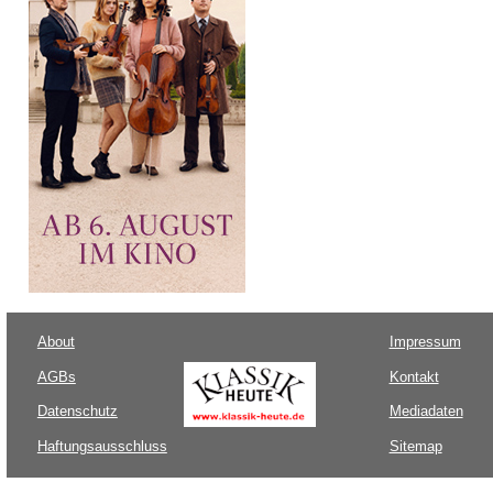
About
Impressum
AGBs
Kontakt
Datenschutz
Mediadaten
Haftungsausschluss
Sitemap