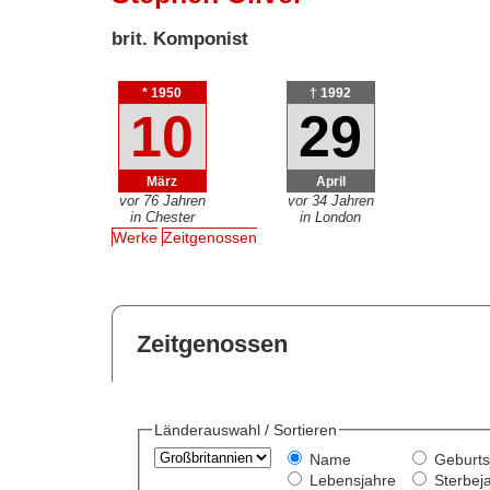
brit. Komponist
* 1950
† 1992
10
29
März
April
vor 76 Jahren
vor 34 Jahren
in Chester
in London
Werke
Zeitgenossen
Zeitgenossen
Länderauswahl / Sortieren
Name
Geburts
Lebensjahre
Sterbej