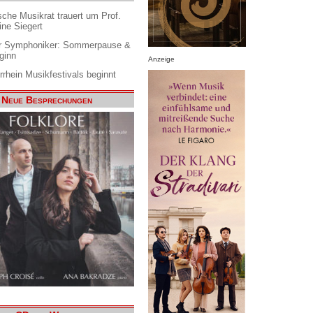
che Musikrat trauert um Prof.
ine Siegert
 Symphoniker: Sommerpause &
ginn
Anzeige
rrhein Musikfestivals beginnt
Neue Besprechungen