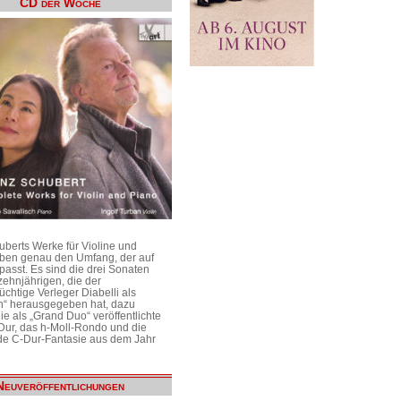
CD der Woche
uberts Werke für Violine und
aben genau den Umfang, der auf
passt. Es sind die drei Sonaten
ehnjährigen, die der
üchtige Verleger Diabelli als
n“ herausgegeben hat, dazu
e als „Grand Duo“ veröffentlichte
Dur, das h-Moll-Rondo und die
e C-Dur-Fantasie aus dem Jahr
Neuveröffentlichungen