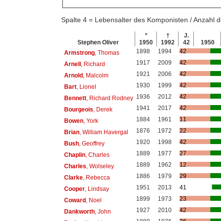
Spalte 4 = Lebensalter des Komponisten / Anzahl
*
†
J.
Stephen Oliver
1950
1992
42
1950
1898
1994
42
Armstrong
, Thomas
1917
2009
42
Arnell
, Richard
1921
2006
42
Arnold
, Malcolm
1930
1999
42
Bart
, Lionel
1936
2012
42
Bennett
, Richard Rodney
1941
2017
42
Bourgeois
, Derek
1884
1961
11
Bowen
, York
1876
1972
22
Brian
, William Havergal
1920
1998
42
Bush
, Geoffrey
1889
1977
27
Chaplin
, Charles
1889
1962
12
Charles
, Wolseley
1886
1979
29
Clarke
, Rebecca
1951
2013
41
Cooper
, Lindsay
1899
1973
23
Coward
, Noel
1927
2010
42
Dankworth
, John