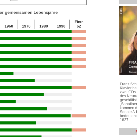
 der gemeinsamen Lebensjahre
Eintr.
1960
1970
1980
1990
62
Franz Sch
Klavier h
zwei CDs 
des Neunz
geschäftst
„Sonatine
kommen di
Sonate A-
bedeutend
1827.