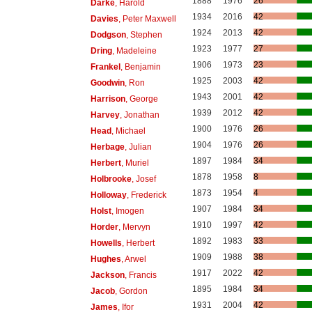
1888
1976
26
Darke
, Harold
1934
2016
42
Davies
, Peter Maxwell
1924
2013
42
Dodgson
, Stephen
1923
1977
27
Dring
, Madeleine
1906
1973
23
Frankel
, Benjamin
1925
2003
42
Goodwin
, Ron
1943
2001
42
Harrison
, George
1939
2012
42
Harvey
, Jonathan
1900
1976
26
Head
, Michael
1904
1976
26
Herbage
, Julian
1897
1984
34
Herbert
, Muriel
1878
1958
8
Holbrooke
, Josef
1873
1954
4
Holloway
, Frederick
1907
1984
34
Holst
, Imogen
1910
1997
42
Horder
, Mervyn
1892
1983
33
Howells
, Herbert
1909
1988
38
Hughes
, Arwel
1917
2022
42
Jackson
, Francis
1895
1984
34
Jacob
, Gordon
1931
2004
42
James
, Ifor