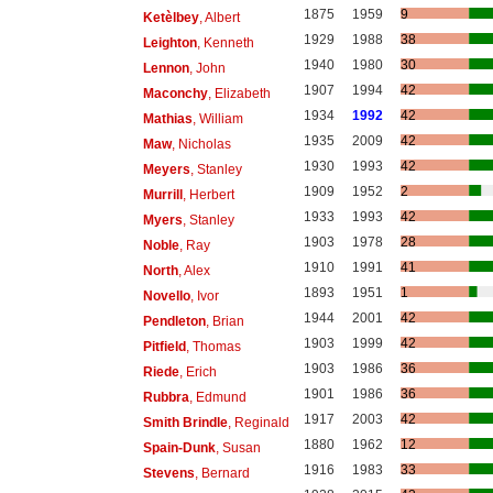
1875
1959
9
Ketèlbey
, Albert
1929
1988
38
Leighton
, Kenneth
1940
1980
30
Lennon
, John
1907
1994
42
Maconchy
, Elizabeth
1934
1992
42
Mathias
, William
1935
2009
42
Maw
, Nicholas
1930
1993
42
Meyers
, Stanley
1909
1952
2
Murrill
, Herbert
1933
1993
42
Myers
, Stanley
1903
1978
28
Noble
, Ray
1910
1991
41
North
, Alex
1893
1951
1
Novello
, Ivor
1944
2001
42
Pendleton
, Brian
1903
1999
42
Pitfield
, Thomas
1903
1986
36
Riede
, Erich
1901
1986
36
Rubbra
, Edmund
1917
2003
42
Smith Brindle
, Reginald
1880
1962
12
Spain-Dunk
, Susan
1916
1983
33
Stevens
, Bernard