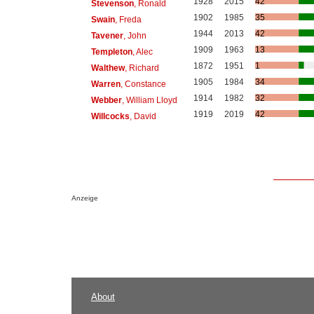
1928
2015
42
Stevenson
, Ronald
1902
1985
35
Swain
, Freda
1944
2013
42
Tavener
, John
1909
1963
13
Templeton
, Alec
1872
1951
1
Walthew
, Richard
1905
1984
34
Warren
, Constance
1914
1982
32
Webber
, William Lloyd
1919
2019
42
Willcocks
, David
Anzeige
About