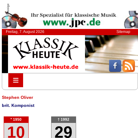
Anzeige
Freitag, 7. August 2026
Sitemap
≡
≡
Stephen Oliver
brit. Komponist
* 1950
† 1992
10
29