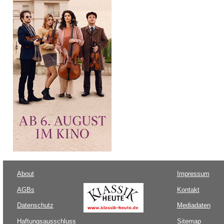
About
Impressum
AGBs
Kontakt
Datenschutz
Mediadaten
Haftungsausschluss
Sitemap