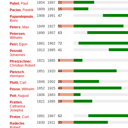
1854
1897
21
Pabst
, Paul
1809
1891
15
Pacius
, Fredrik
1906
1991
47
Papandopoulo
,
Boris
1849
1927
51
Peters
, Max
1890
1957
63
Petersen
,
Wilhelm
1881
1962
72
Petri
, Egon
1912
1985
41
Petzold
,
Johannes
1821
1885
9
Pfretzschner
,
Christian Robert
1851
1920
44
Pietzsch
,
Hermann
1846
1902
26
Piutti
, Carl
1852
1925
49
Posse
, Wilhelm
1806
1883
7
Pott
, August
1821
1895
19
Pratten
,
Catharina
Josepha
1891
1967
62
Protze
, Curt
1830
1911
35
Radecke
,
Robert