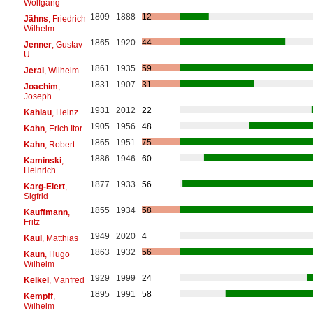
Wolfgang
1809
1888
12
Jähns
, Friedrich
Wilhelm
1865
1920
44
Jenner
, Gustav
U.
1861
1935
59
Jeral
, Wilhelm
1831
1907
31
Joachim
,
Joseph
1931
2012
22
Kahlau
, Heinz
1905
1956
48
Kahn
, Erich Itor
1865
1951
75
Kahn
, Robert
1886
1946
60
Kaminski
,
Heinrich
1877
1933
56
Karg-Elert
,
Sigfrid
1855
1934
58
Kauffmann
,
Fritz
1949
2020
4
Kaul
, Matthias
1863
1932
56
Kaun
, Hugo
Wilhelm
1929
1999
24
Kelkel
, Manfred
1895
1991
58
Kempff
,
Wilhelm