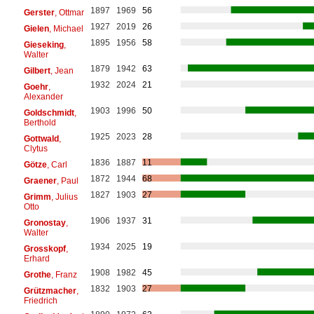
1897
1969
56
Gerster
, Ottmar
1927
2019
26
Gielen
, Michael
1895
1956
58
Gieseking
,
Walter
1879
1942
63
Gilbert
, Jean
1932
2024
21
Goehr
,
Alexander
1903
1996
50
Goldschmidt
,
Berthold
1925
2023
28
Gottwald
,
Clytus
1836
1887
11
Götze
, Carl
1872
1944
68
Graener
, Paul
1827
1903
27
Grimm
, Julius
Otto
1906
1937
31
Gronostay
,
Walter
1934
2025
19
Grosskopf
,
Erhard
1908
1982
45
Grothe
, Franz
1832
1903
27
Grützmacher
,
Friedrich