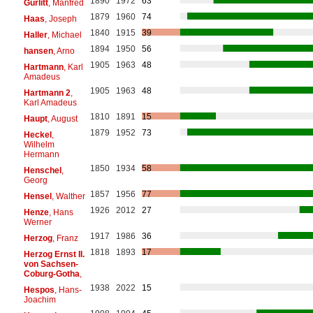
1890
1972
63
Gurlitt
, Manfred
1879
1960
74
Haas
, Joseph
1840
1915
39
Haller
, Michael
1894
1950
56
hansen
, Arno
1905
1963
48
Hartmann
, Karl
Amadeus
1905
1963
48
Hartmann 2
,
Karl Amadeus
1810
1891
15
Haupt
, August
1879
1952
73
Heckel
,
Wilhelm
Hermann
1850
1934
58
Henschel
,
Georg
1857
1956
77
Hensel
, Walther
1926
2012
27
Henze
, Hans
Werner
1917
1986
36
Herzog
, Franz
1818
1893
17
Herzog Ernst II.
von Sachsen-
Coburg-Gotha
,
1938
2022
15
Hespos
, Hans-
Joachim