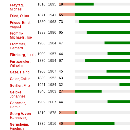
1816
1895
19
Freytag
,
Michael
1871
1941
65
Fried
, Oskar
1880
1963
73
Friese
, Ernst
August
1888
1986
65
Fromm-
Michaels
, Ilse
1906
1984
47
Frommel
,
Gerhard
1909
1957
44
Fürnberg
, Louis
1886
1954
67
Furtwängler
,
Wilhelm
1908
1967
45
Gaze
, Heino
1889
1952
63
Geier
, Oskar
1921
1984
32
Geißler
, Fritz
1846
1903
27
Gelbke
,
Johannes
1909
2007
44
Genzmer
,
Harald
1819
1878
2
Georg V. von
Hannover
,
1839
1916
40
Gernsheim
,
Friedrich