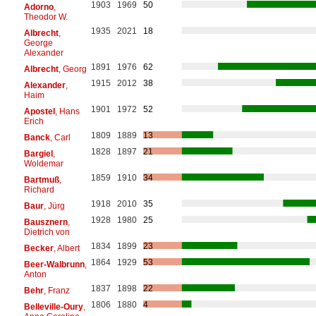
1903
1969
50
Adorno
,
Theodor W.
1935
2021
18
Albrecht
,
George
Alexander
1891
1976
62
Albrecht
, Georg
1915
2012
38
Alexander
,
Haim
1901
1972
52
Apostel
, Hans
Erich
1809
1889
13
Banck
, Carl
1828
1897
21
Bargiel
,
Woldemar
1859
1910
34
Bartmuß
,
Richard
1918
2010
35
Baur
, Jürg
1928
1980
25
Bausznern
,
Dietrich von
1834
1899
23
Becker
, Albert
1864
1929
53
Beer-Walbrunn
,
Anton
1837
1898
22
Behr
, Franz
1806
1880
4
Belleville-Oury
,