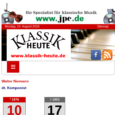
Anzeige
Montag, 10. August 2026
Sitemap
≡
≡
Walter Niemann
dt. Komponist
* 1876
† 1953
10
17