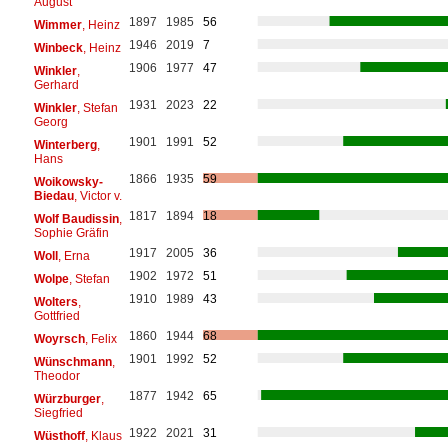
August
1897
1985
56
Wimmer
, Heinz
1946
2019
7
Winbeck
, Heinz
1906
1977
47
Winkler
,
Gerhard
1931
2023
22
Winkler
, Stefan
Georg
1901
1991
52
Winterberg
,
Hans
1866
1935
59
Woikowsky-
Biedau
, Victor v.
1817
1894
18
Wolf Baudissin
,
Sophie Gräfin
1917
2005
36
Woll
, Erna
1902
1972
51
Wolpe
, Stefan
1910
1989
43
Wolters
,
Gottfried
1860
1944
68
Woyrsch
, Felix
1901
1992
52
Wünschmann
,
Theodor
1877
1942
65
Würzburger
,
Siegfried
1922
2021
31
Wüsthoff
, Klaus