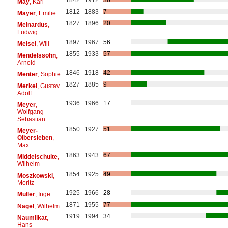
May
, Karl
1812
1883
7
Mayer
, Emilie
1827
1896
20
Meinardus
,
Ludwig
1897
1967
56
Meisel
, Will
1855
1933
57
Mendelssohn
,
Arnold
1846
1918
42
Menter
, Sophie
1827
1885
9
Merkel
, Gustav
Adolf
1936
1966
17
Meyer
,
Wolfgang
Sebastian
1850
1927
51
Meyer-
Olbersleben
,
Max
1863
1943
67
Middelschulte
,
Wilhelm
1854
1925
49
Moszkowski
,
Moritz
1925
1966
28
Müller
, Inge
1871
1955
77
Nagel
, Wilhelm
1919
1994
34
Naumilkat
,
Hans