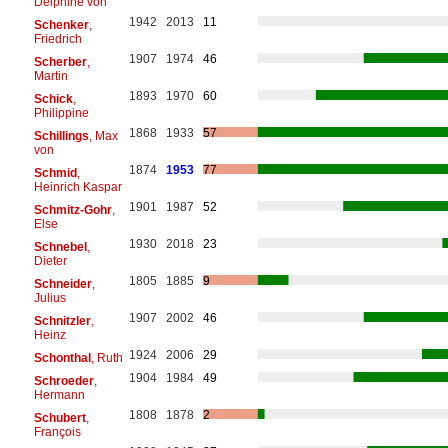
Delphine von
1942
2013
11
Schenker
,
Friedrich
1907
1974
46
Scherber
,
Martin
1893
1970
60
Schick
,
Philippine
1868
1933
57
Schillings
, Max
von
1874
1953
77
Schmid
,
Heinrich Kaspar
1901
1987
52
Schmitz-Gohr
,
Else
1930
2018
23
Schnebel
,
Dieter
1805
1885
9
Schneider
,
Julius
1907
2002
46
Schnitzler
,
Heinz
1924
2006
29
Schonthal
, Ruth
1904
1984
49
Schroeder
,
Hermann
1808
1878
2
Schubert
,
François