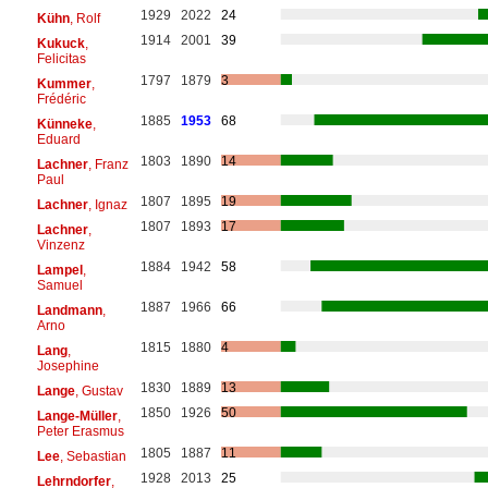
1929
2022
24
Kühn
, Rolf
1914
2001
39
Kukuck
,
Felicitas
1797
1879
3
Kummer
,
Frédéric
1885
1953
68
Künneke
,
Eduard
1803
1890
14
Lachner
, Franz
Paul
1807
1895
19
Lachner
, Ignaz
1807
1893
17
Lachner
,
Vinzenz
1884
1942
58
Lampel
,
Samuel
1887
1966
66
Landmann
,
Arno
1815
1880
4
Lang
,
Josephine
1830
1889
13
Lange
, Gustav
1850
1926
50
Lange-Müller
,
Peter Erasmus
1805
1887
11
Lee
, Sebastian
1928
2013
25
Lehrndorfer
,