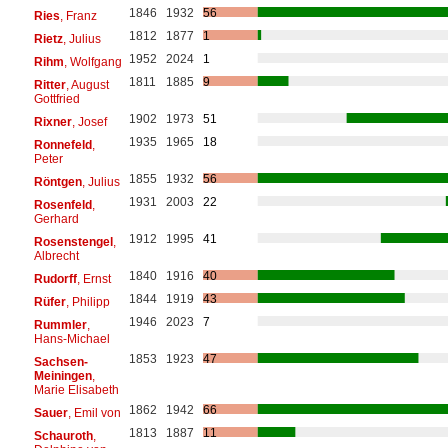
1846
1932
56
Ries
, Franz
1812
1877
1
Rietz
, Julius
1952
2024
1
Rihm
, Wolfgang
1811
1885
9
Ritter
, August
Gottfried
1902
1973
51
Rixner
, Josef
1935
1965
18
Ronnefeld
,
Peter
1855
1932
56
Röntgen
, Julius
1931
2003
22
Rosenfeld
,
Gerhard
1912
1995
41
Rosenstengel
,
Albrecht
1840
1916
40
Rudorff
, Ernst
1844
1919
43
Rüfer
, Philipp
1946
2023
7
Rummler
,
Hans-Michael
1853
1923
47
Sachsen-
Meiningen
,
Marie Elisabeth
1862
1942
66
Sauer
, Emil von
1813
1887
11
Schauroth
,