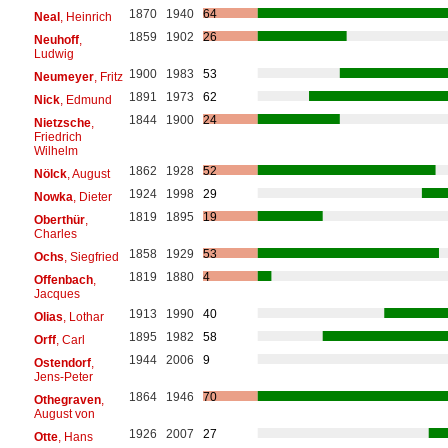
1870
1940
64
Neal
, Heinrich
1859
1902
26
Neuhoff
,
Ludwig
1900
1983
53
Neumeyer
, Fritz
1891
1973
62
Nick
, Edmund
1844
1900
24
Nietzsche
,
Friedrich
Wilhelm
1862
1928
52
Nölck
, August
1924
1998
29
Nowka
, Dieter
1819
1895
19
Oberthür
,
Charles
1858
1929
53
Ochs
, Siegfried
1819
1880
4
Offenbach
,
Jacques
1913
1990
40
Olias
, Lothar
1895
1982
58
Orff
, Carl
1944
2006
9
Ostendorf
,
Jens-Peter
1864
1946
70
Othegraven
,
August von
1926
2007
27
Otte
, Hans