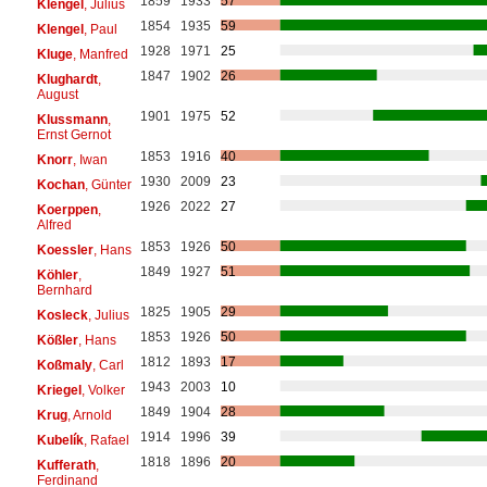
1859
1933
57
Klengel
, Julius
1854
1935
59
Klengel
, Paul
1928
1971
25
Kluge
, Manfred
1847
1902
26
Klughardt
,
August
1901
1975
52
Klussmann
,
Ernst Gernot
1853
1916
40
Knorr
, Iwan
1930
2009
23
Kochan
, Günter
1926
2022
27
Koerppen
,
Alfred
1853
1926
50
Koessler
, Hans
1849
1927
51
Köhler
,
Bernhard
1825
1905
29
Kosleck
, Julius
1853
1926
50
Kößler
, Hans
1812
1893
17
Koßmaly
, Carl
1943
2003
10
Kriegel
, Volker
1849
1904
28
Krug
, Arnold
1914
1996
39
Kubelík
, Rafael
1818
1896
20
Kufferath
,
Ferdinand