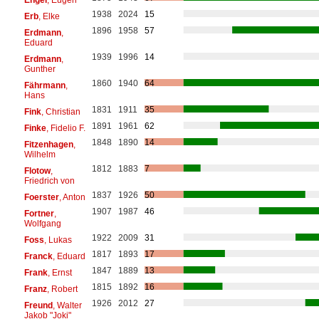
1938
2024
15
Erb
, Elke
1896
1958
57
Erdmann
,
Eduard
1939
1996
14
Erdmann
,
Gunther
1860
1940
64
Fährmann
,
Hans
1831
1911
35
Fink
, Christian
1891
1961
62
Finke
, Fidelio F.
1848
1890
14
Fitzenhagen
,
Wilhelm
1812
1883
7
Flotow
,
Friedrich von
1837
1926
50
Foerster
, Anton
1907
1987
46
Fortner
,
Wolfgang
1922
2009
31
Foss
, Lukas
1817
1893
17
Franck
, Eduard
1847
1889
13
Frank
, Ernst
1815
1892
16
Franz
, Robert
1926
2012
27
Freund
, Walter
Jakob "Joki"