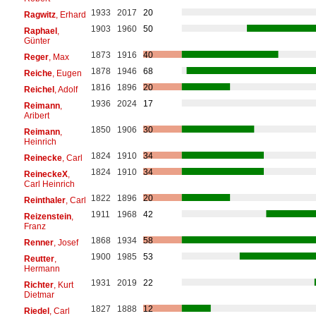
1933
2017
20
Ragwitz
, Erhard
1903
1960
50
Raphael
,
Günter
1873
1916
40
Reger
, Max
1878
1946
68
Reiche
, Eugen
1816
1896
20
Reichel
, Adolf
1936
2024
17
Reimann
,
Aribert
1850
1906
30
Reimann
,
Heinrich
1824
1910
34
Reinecke
, Carl
1824
1910
34
ReineckeX
,
Carl Heinrich
1822
1896
20
Reinthaler
, Carl
1911
1968
42
Reizenstein
,
Franz
1868
1934
58
Renner
, Josef
1900
1985
53
Reutter
,
Hermann
1931
2019
22
Richter
, Kurt
Dietmar
1827
1888
12
Riedel
, Carl