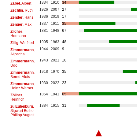
1834
1910
34
Zabel
, Albert
1926
2007
27
Zechlin
, Ruth
1936
2019
17
Zender
, Hans
1837
1911
35
Zenger
, Max
1881
1948
67
Zilcher
,
Hermann
1905
1963
48
Zillig
, Winfried
1944
2009
9
Zimmermann
,
Aljoscha
1943
2021
10
Zimmermann
,
Udo
1918
1970
35
Zimmermann
,
Bernd-Alois
1930
2022
23
Zimmermann
,
Heinz Werner
1854
1941
65
Zöllner
,
Heinrich
1884
1915
31
zu Eulenburg
,
Sigwart Botho
Philipp August
▲