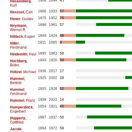
1908
1994
45
Hessenberg
,
Kurt
1866
1933
57
Hesssel
, Carl
1875
1952
76
Heuer
, Gustav
1896
1961
57
Heymann
,
Werner R.
1849
1924
48
Hildach
, Eugen
1811
1885
9
Hiller
,
Ferdinand
1895
1963
58
Hindemith
, Paul
1843
1926
50
Hochberg
,
Bolko
1936
2017
17
Höltzel
, Michael
1925
2002
28
Hummel
,
Bertold
1855
1928
52
Hummel
,
Ferdinand
1939
2022
14
Hummel
, Franz
1854
1921
45
Humperdinck
,
Engelbert
1887
1937
50
Huppertz
,
Gottfried
1894
1972
59
Jacobi
,