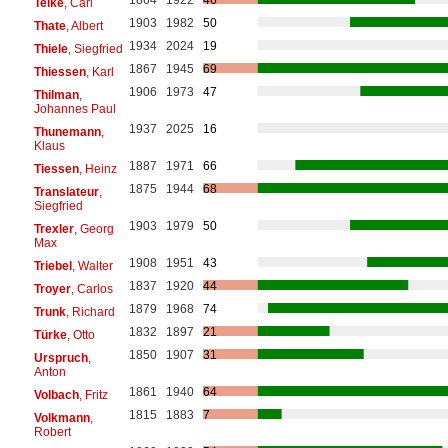
Teike
, Carl
1903
1982
50
Thate
, Albert
1934
2024
19
Thiele
, Siegfried
1867
1945
69
Thiessen
, Karl
1906
1973
47
Thilman
,
Johannes Paul
1937
2025
16
Thunemann
,
Klaus
1887
1971
66
Tiessen
, Heinz
1875
1944
68
Translateur
,
Siegfried
1903
1979
50
Trexler
, Georg
Max
1908
1951
43
Triebel
, Walter
1837
1920
44
Troyer
, Carlos
1879
1968
74
Trunk
, Richard
1832
1897
21
Türke
, Otto
1850
1907
31
Urspruch
,
Anton
1861
1940
64
Volbach
, Fritz
1815
1883
7
Volkmann
,
Robert