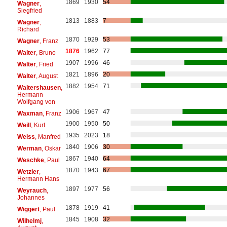
1869
1930
54
Wagner
,
Siegfried
1813
1883
7
Wagner
,
Richard
1870
1929
53
Wagner
, Franz
1876
1962
77
Walter
, Bruno
1907
1996
46
Walter
, Fried
1821
1896
20
Walter
, August
1882
1954
71
Waltershausen
,
Hermann
Wolfgang von
1906
1967
47
Waxman
, Franz
1900
1950
50
Weill
, Kurt
1935
2023
18
Weiss
, Manfred
1840
1906
30
Werman
, Oskar
1867
1940
64
Weschke
, Paul
1870
1943
67
Wetzler
,
Hermann Hans
1897
1977
56
Weyrauch
,
Johannes
1878
1919
41
Wiggert
, Paul
1845
1908
32
Wilhelmj
,