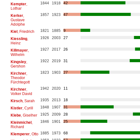
1844
1918
42
Kempter
,
Lothar
1857
1923
47
Kerker
,
Gustave
Adolphe
1821
1885
9
Kiel
, Friedrich
1926
2003
27
Kiessling
,
Heinz
1927
2017
26
Killmayer
,
Wilhelm
1922
2019
31
Kingsley
,
Gershon
1823
1903
27
Kirchner
,
Theodor
Fürchtegott
1942
2020
11
Kirchner
,
Volker David
1935
2013
18
Kirsch
, Sarah
1848
1907
31
Kistler
, Cyrill
1925
2009
28
Klebe
, Giselher
1846
1901
25
Kleinmichel
,
Richard
1885
1973
68
Klemperer
, Otto