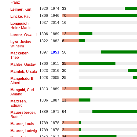
Franz
1920
1974
33
Leimer
, Kurt
1866
1946
70
Lincke
, Paul
1937
2014
16
Longquich
,
Heinz Martin
1806
1889
13
Lorenz
, Oswald
1822
1882
6
Lyra
, Justus
Wilhelm
1897
1953
56
Mackeben
,
Theo
1860
1911
35
Mahler
, Gustav
1923
2016
30
Mamlok
, Ursula
1928
2005
25
Mangelsdorff
,
Albert
1813
1889
13
Mangold
, Carl
Amand
1806
1887
11
Marxsen
,
Eduard
1889
1971
64
Mauersberger
,
Rudolf
1789
1878
2
Maurer
, Louis
1789
1878
2
Maurer
, Ludwig
1842
1912
36