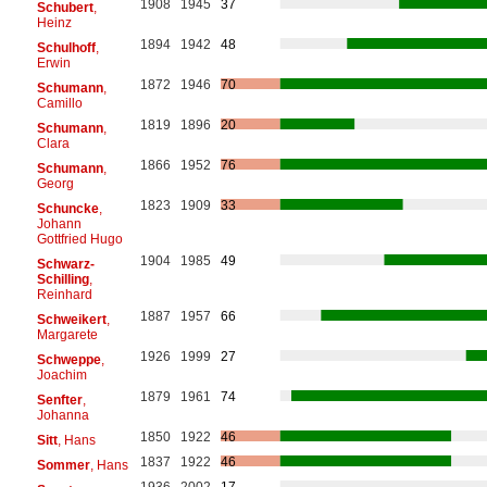
1908
1945
37
Schubert
,
Heinz
1894
1942
48
Schulhoff
,
Erwin
1872
1946
70
Schumann
,
Camillo
1819
1896
20
Schumann
,
Clara
1866
1952
76
Schumann
,
Georg
1823
1909
33
Schuncke
,
Johann
Gottfried Hugo
1904
1985
49
Schwarz-
Schilling
,
Reinhard
1887
1957
66
Schweikert
,
Margarete
1926
1999
27
Schweppe
,
Joachim
1879
1961
74
Senfter
,
Johanna
1850
1922
46
Sitt
, Hans
1837
1922
46
Sommer
, Hans
1936
2002
17