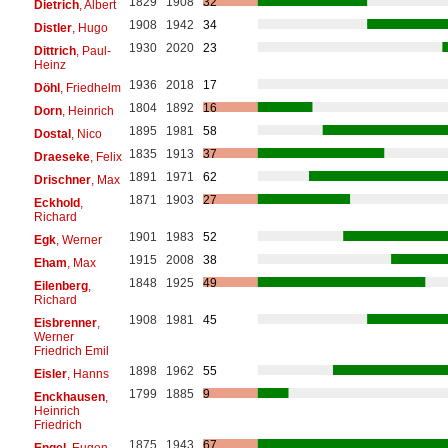
1829
1908
32
Dietrich
, Albert
1908
1942
34
Distler
, Hugo
1930
2020
23
Dittrich
, Paul-
Heinz
1936
2018
17
Döhl
, Friedhelm
1804
1892
16
Dorn
, Heinrich
1895
1981
58
Dostal
, Nico
1835
1913
37
Draeseke
, Felix
1891
1971
62
Drischner
, Max
1871
1903
27
Eckhold
,
Richard
1901
1983
52
Egk
, Werner
1915
2008
38
Eham
, Max
1848
1925
49
Eilenberg
,
Richard
1908
1981
45
Eisbrenner
,
Werner
Friedrich Emil
1898
1962
55
Eisler
, Hanns
1799
1885
9
Enckhausen
,
Heinrich
Friedrich
1875
1943
67
Engel
, Eugen