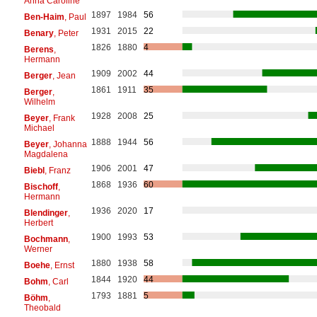
Anna Caroline
1897
1984
56
Ben-Haim
, Paul
1931
2015
22
Benary
, Peter
1826
1880
4
Berens
,
Hermann
1909
2002
44
Berger
, Jean
1861
1911
35
Berger
,
Wilhelm
1928
2008
25
Beyer
, Frank
Michael
1888
1944
56
Beyer
, Johanna
Magdalena
1906
2001
47
Biebl
, Franz
1868
1936
60
Bischoff
,
Hermann
1936
2020
17
Blendinger
,
Herbert
1900
1993
53
Bochmann
,
Werner
1880
1938
58
Boehe
, Ernst
1844
1920
44
Bohm
, Carl
1793
1881
5
Böhm
,
Theobald