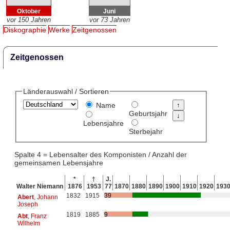
Oktober
Juni
vor 150 Jahren
vor 73 Jahren
Diskographie
Werke
Zeitgenossen
Zeitgenossen
Länderauswahl / Sortieren
Name
Geburtsjahr
Lebensjahre
Sterbejahr
Spalte 4 = Lebensalter des Komponisten / Anzahl der
gemeinsamen Lebensjahre
*
†
J.
Walter Niemann
1876
1953
77
1870
1880
1890
1900
1910
1920
193
1832
1915
39
Abert
, Johann
Joseph
1819
1885
9
Abt
, Franz
Wilhelm