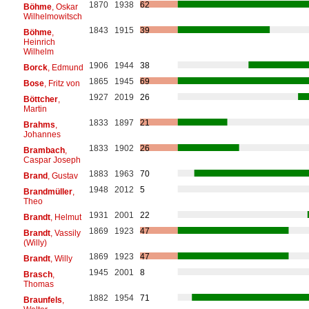
1870
1938
62
Böhme
, Oskar
Wilhelmowitsch
1843
1915
39
Böhme
,
Heinrich
Wilhelm
1906
1944
38
Borck
, Edmund
1865
1945
69
Bose
, Fritz von
1927
2019
26
Böttcher
,
Martin
1833
1897
21
Brahms
,
Johannes
1833
1902
26
Brambach
,
Caspar Joseph
1883
1963
70
Brand
, Gustav
1948
2012
5
Brandmüller
,
Theo
1931
2001
22
Brandt
, Helmut
1869
1923
47
Brandt
, Vassily
(Willy)
1869
1923
47
Brandt
, Willy
1945
2001
8
Brasch
,
Thomas
1882
1954
71
Braunfels
,