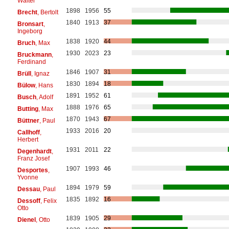
Walter
1898
1956
55
Brecht
, Bertolt
1840
1913
37
Bronsart
,
Ingeborg
1838
1920
44
Bruch
, Max
1930
2023
23
Bruckmann
,
Ferdinand
1846
1907
31
Brüll
, Ignaz
1830
1894
18
Bülow
, Hans
1891
1952
61
Busch
, Adolf
1888
1976
65
Butting
, Max
1870
1943
67
Büttner
, Paul
1933
2016
20
Callhoff
,
Herbert
1931
2011
22
Degenhardt
,
Franz Josef
1907
1993
46
Desportes
,
Yvonne
1894
1979
59
Dessau
, Paul
1835
1892
16
Dessoff
, Felix
Otto
1839
1905
29
Dienel
, Otto