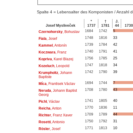
Spalte 4 = Lebensalter des Komponisten / Anzahl
*
†
J.
Josef Mysliveček
1737
1781
44
173
1684
1742
5
Czernohorsky
, Bohuslav
1748
1816
33
Fiala
, Josef
1739
1784
42
Kammel
, Antonín
1740
1791
41
Koczwara
, Franz
1756
1785
25
Kopriva
, Karel Blazej
1747
1818
34
Kozeluch
, Leopold
1742
1790
39
Krumpholtz
, Johann
Baptiste
1694
1744
7
Míca
, Frantisek Václav
1708
1780
43
Neruda
, Johann Baptist
Georg
1741
1805
40
Pichl
, Václav
1770
1836
11
Reicha
, Anton
1709
1789
44
Richter
, Franz Xaver
1750
1792
31
Rosetti
, Antonio
1771
1813
10
Rösler
, Josef