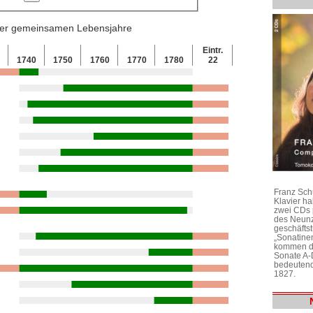
 der gemeinsamen Lebensjahre
Eintr.
0
1740
1750
1760
1770
1780
22
Franz Sch
Klavier h
zwei CDs 
des Neunz
geschäftst
„Sonatine
kommen di
Sonate A-
bedeutend
1827.