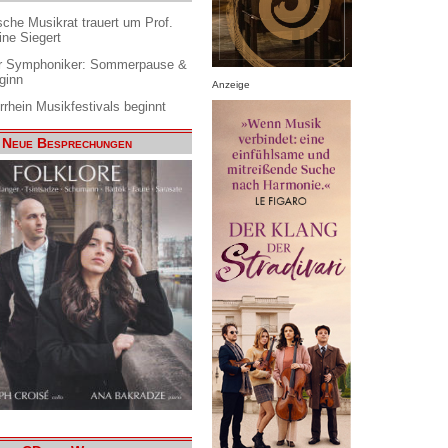
che Musikrat trauert um Prof.
ine Siegert
 Symphoniker: Sommerpause &
ginn
Anzeige
rrhein Musikfestivals beginnt
Neue Besprechungen