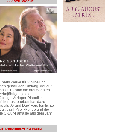
CD der Woche
uberts Werke für Violine und
aben genau den Umfang, der auf
passt. Es sind die drei Sonaten
ehnjährigen, die der
üchtige Verleger Diabelli als
n“ herausgegeben hat, dazu
e als „Grand Duo“ veröffentlichte
Dur, das h-Moll-Rondo und die
e C-Dur-Fantasie aus dem Jahr
Neuveröffentlichungen