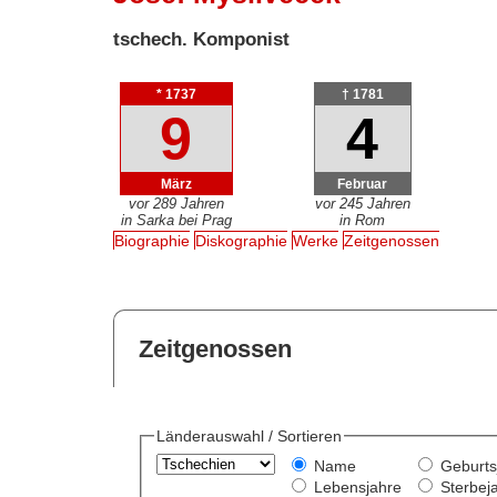
tschech. Komponist
* 1737
† 1781
9
4
März
Februar
vor 289 Jahren
vor 245 Jahren
in Sarka bei Prag
in Rom
Biographie
Diskographie
Werke
Zeitgenossen
Zeitgenossen
Länderauswahl / Sortieren
Name
Geburts
Lebensjahre
Sterbej