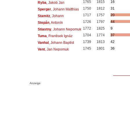
1765
1815
16
Ryba
, Jakob Jan
1750
1812
31
Sperger
, Johann Matthias
1717
1757
20
Stamitz
, Johann
1726
1797
44
Stepán
, Antonín
1772
1825
9
Stiastny
, Johann Nepomuk
1704
1774
37
Tuma
, Frantisek Ignáz
1739
1813
42
Vanhal
, Johann Baptist
1745
1801
36
Vent
, Jan Nepomuk
Anzeige