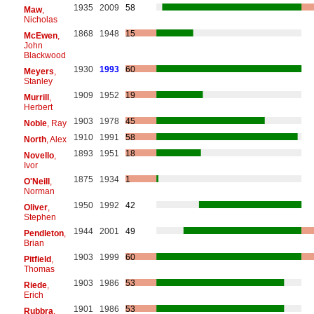
1935
2009
58
Maw
,
Nicholas
1868
1948
15
McEwen
,
John
Blackwood
1930
1993
60
Meyers
,
Stanley
1909
1952
19
Murrill
,
Herbert
1903
1978
45
Noble
, Ray
1910
1991
58
North
, Alex
1893
1951
18
Novello
,
Ivor
1875
1934
1
O'Neill
,
Norman
1950
1992
42
Oliver
,
Stephen
1944
2001
49
Pendleton
,
Brian
1903
1999
60
Pitfield
,
Thomas
1903
1986
53
Riede
,
Erich
1901
1986
53
Rubbra
,