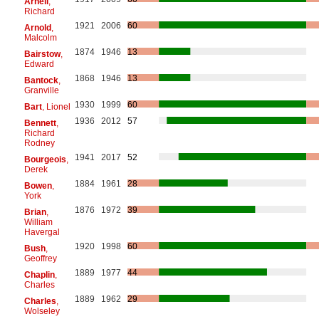
Arnell
,
Richard
1921
2006
60
Arnold
,
Malcolm
1874
1946
13
Bairstow
,
Edward
1868
1946
13
Bantock
,
Granville
1930
1999
60
Bart
, Lionel
1936
2012
57
Bennett
,
Richard
Rodney
1941
2017
52
Bourgeois
,
Derek
1884
1961
28
Bowen
,
York
1876
1972
39
Brian
,
William
Havergal
1920
1998
60
Bush
,
Geoffrey
1889
1977
44
Chaplin
,
Charles
1889
1962
29
Charles
,
Wolseley