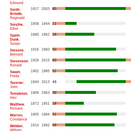
Edmund
1917
2003
60
Smith
Brindle
,
Reginald
1858
1944
11
Smythe
,
Ethel
1880
1962
29
Spain-
Dunk
,
Susan
1916
1983
50
Stevens
,
Bernard
1928
2015
60
Stevenson
,
Ronald
1902
1985
52
Swain
,
Freda
1944
2013
49
Tavener
,
John
1909
1963
30
Templeton
,
Alec
1872
1951
18
Walthew
,
Richard
1905
1984
51
Warren
,
Constance
1914
1982
49
Webber
,
William