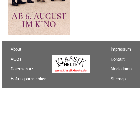
About
Impressum
AGBs
Kontakt
Datenschutz
Mediadaten
Haftungsausschluss
Sitemap