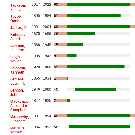
1917
2022
60
Jackson
,
Francis
1895
1984
51
Jacob
,
Gordon
1931
2004
60
James
, Ifor
1875
1959
26
Ketèlbey
,
Albert
1868
1948
15
Lamond
,
Frederic
1905
1942
9
Leigh
,
Walter
1929
1988
55
Leighton
,
Kenneth
1865
1934
1
Lemare
,
Edwin H.
1940
1980
40
Lennon
,
John
1847
1935
2
Mackenzie
,
Alexander
Campbell
1907
1994
60
Maconchy
,
Elizabeth
1934
1992
58
Mathias
,
William