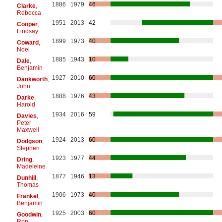
1886
1979
46
Clarke
,
Rebecca
1951
2013
42
Cooper
,
Lindsay
1899
1973
40
Coward
,
Noel
1885
1943
10
Dale
,
Benjamin
1927
2010
60
Dankworth
,
John
1888
1976
43
Darke
,
Harold
1934
2016
59
Davies
,
Peter
Maxwell
1924
2013
60
Dodgson
,
Stephen
1923
1977
44
Dring
,
Madeleine
1877
1946
13
Dunhill
,
Thomas
1906
1973
40
Frankel
,
Benjamin
1925
2003
60
Goodwin
,
Ron