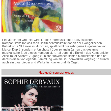
Ein Münchner Organist wirbt für die Chormusik eines französischen
Komponisten: Tobias Frank ist Kirchenmusikdirektor an der evangelischen
Kulturkirche St. Lukas in München, spielt nicht nur sehr gerne Orgelwerke von
Marcel Dupré, sondern erforscht seit über zwanzig Jahren das gesamte
musikalische Erbe dieses Komponisten, hat durch die Enkelin des Komponisten
Alice Tollet-Szebrat Zugang zu bisher unveröffentlichten Manuskripten und hat
daraus diese vorliegende Sammlung von meist Chorwerken vorgelegt, darunter
auch ein paar Lieder und Werke für Klavier und für Orgel.
Neuveröffentlichungen