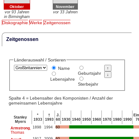
Oktober
November
vor 93 Jahren
vor 33 Jahren
in Birmingham
Diskographie
Werke
Zeitgenossen
Zeitgenossen
Länderauswahl / Sortieren
Name
Geburtsjahr
Lebensjahre
Sterbejahr
Spalte 4 = Lebensalter des Komponisten / Anzahl der
gemeinsamen Lebensjahre
*
†
J.
Ein
Stanley
1933
1993
60
1930
1940
1950
1960
1970
1980
1990
7
Myers
1898
1994
60
Armstrong
,
Thomas
1917
2009
60