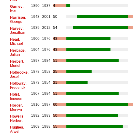
1890
1937
4
Gurney
,
Ivor
1943
2001
50
Harrison
,
George
1939
2012
54
Harvey
,
Jonathan
1900
1976
43
Head
,
Michael
1904
1976
43
Herbage
,
Julian
1897
1984
51
Herbert
,
Muriel
1878
1958
25
Holbrooke
,
Josef
1873
1954
21
Holloway
,
Frederick
1907
1984
51
Holst
,
Imogen
1910
1997
60
Horder
,
Mervyn
1892
1983
50
Howells
,
Herbert
1909
1988
55
Hughes
,
Arwel