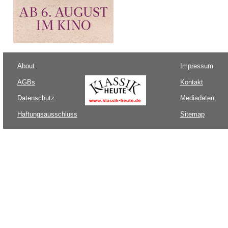
About
Impressum
AGBs
Kontakt
Datenschutz
Mediadaten
Haftungsausschluss
Sitemap