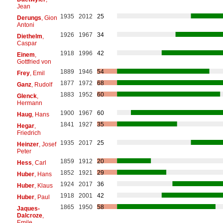
Jean
1935
2012
25
Derungs
, Gion
Antoni
1926
1967
34
Diethelm
,
Caspar
1918
1996
42
Einem
,
Gottfried von
1889
1946
54
Frey
, Emil
1877
1972
68
Ganz
, Rudolf
1883
1952
60
Glenck
,
Hermann
1900
1967
60
Haug
, Hans
1841
1927
35
Hegar
,
Friedrich
1935
2017
25
Heinzer
, Josef
Peter
1859
1912
20
Hess
, Carl
1852
1921
29
Huber
, Hans
1924
2017
36
Huber
, Klaus
1918
2001
42
Huber
, Paul
1865
1950
58
Jaques-
Dalcroze
,
Emile