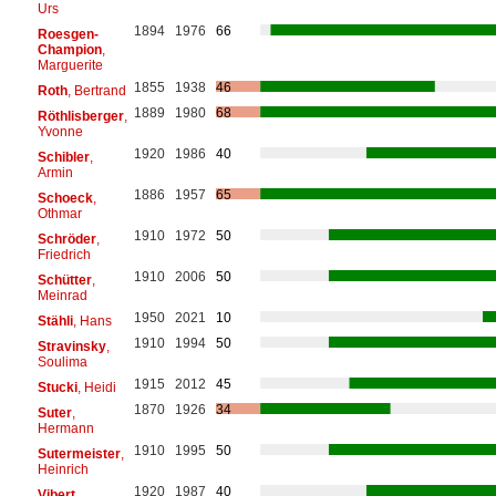
Urs
1894
1976
66
Roesgen-
Champion
,
Marguerite
1855
1938
46
Roth
, Bertrand
1889
1980
68
Röthlisberger
,
Yvonne
1920
1986
40
Schibler
,
Armin
1886
1957
65
Schoeck
,
Othmar
1910
1972
50
Schröder
,
Friedrich
1910
2006
50
Schütter
,
Meinrad
1950
2021
10
Stähli
, Hans
1910
1994
50
Stravinsky
,
Soulima
1915
2012
45
Stucki
, Heidi
1870
1926
34
Suter
,
Hermann
1910
1995
50
Sutermeister
,
Heinrich
1920
1987
40
Vibert
,