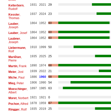
1931
2021
29
Kelterborn
,
Rudolf
1937
2024
23
Kessler
,
Thomas
1864
1952
60
Lauber
,
Joseph
1864
1952
60
Lauber
, Josef
1864
1952
60
Laubner
,
Joseph
1910
1999
50
Liebermann
,
Rolf
1935
2025
25
Mariétan
,
Pierre
1890
1974
68
Martin
, Frank
1939
2022
21
Meier
, Jost
1886
1960
68
Miche
, Paul
1906
1990
54
Mieg
, Peter
1897
1985
63
Moeschinger
,
Albert
1921
1921
0
Moret
, Norbert
1878
1959
67
Pochon
, Alfred
1935
2019
25
Ringger
, Rolf