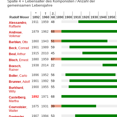
Spalte 4 = Lebensalter des Komponisten / Anzahl der
gemeinsamen Lebensjahre
*
†
J.
Rudolf Moser
1892
1960
68
1890
1900
1910
1920
1930
1940
1950
1911
1959
48
Alessandro
,
Raffaele
1879
1962
68
Andreae
,
Volkmar
1860
1943
51
Barblan
, Otto
1901
1989
59
Beck
, Conrad
1915
2010
45
Beul
, Arthur
1880
1959
67
Bloch
, Ernest
1938
2014
22
Boesch
,
Rainer
1896
1952
56
Boller
, Carlo
1901
1992
59
Brunner
, Adolf
1900
1955
55
Burkhard
,
Willy
1892
1971
68
Castelberg
,
Martha
1875
1931
39
Courvoisier
,
Walter
1907
1994
53
Daetwyler
,