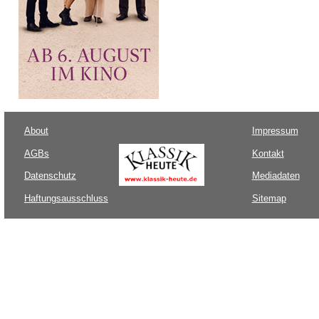
About
Impressum
AGBs
Kontakt
Datenschutz
Mediadaten
Haftungsausschluss
Sitemap