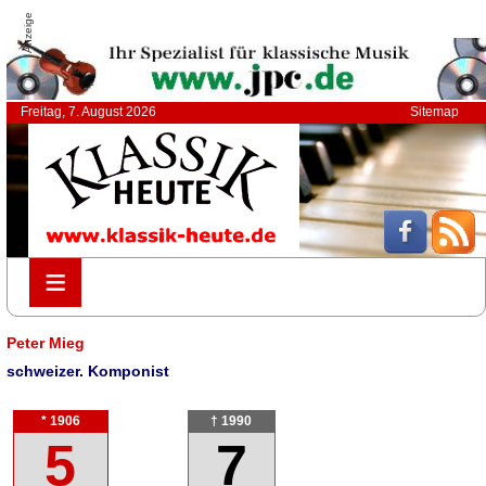
Anzeige
Freitag, 7. August 2026
Sitemap
≡
≡
Peter Mieg
schweizer. Komponist
* 1906
† 1990
5
7