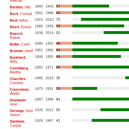
Volkmar
1860
1943
37
Barblan
, Otto
1901
1989
83
Beck
, Conrad
1915
2010
75
Beul
, Arthur
1880
1959
53
Bloch
, Ernest
1938
2014
52
Boesch
,
Rainer
1896
1952
46
Boller
, Carlo
1901
1992
84
Brunner
, Adolf
1900
1955
49
Burkhard
,
Willy
1892
1971
65
Castelberg
,
Martha
1960
2018
30
Charrière
,
Caroline
1875
1931
25
Courvoisier
,
Walter
1907
1994
83
Daetwyler
,
Jean
1935
2012
55
Derungs
, Gion
Antoni
1926
1967
41
Diethelm
,
Caspar