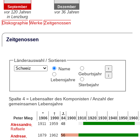
September
Dezember
vor 120 Jahren
vor 36 Jahren
in Lenzburg
Diskographie
Werke
Zeitgenossen
Zeitgenossen
Länderauswahl / Sortieren
Name
Geburtsjahr
Lebensjahre
Sterbejahr
Spalte 4 = Lebensalter des Komponisten / Anzahl der
gemeinsamen Lebensjahre
*
†
J.
Peter Mieg
1906
1990
84
1900
1910
1920
1930
1940
1950
1960
1911
1959
48
Alessandro
,
Raffaele
1879
1962
56
Andreae
,