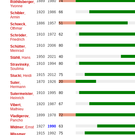
1889
1980
74
Röthlisberger
,
Yvonne
1920
1986
66
Schibler
,
Armin
1886
1957
51
Schoeck
,
Othmar
1910
1972
62
Schröder
,
Friedrich
1910
2006
80
Schütter
,
Meinrad
1950
2021
40
Stähli
, Hans
1910
1994
80
Stravinsky
,
Soulima
1915
2012
75
Stucki
, Heidi
1870
1926
20
Suter
,
Hermann
1910
1995
80
Sutermeister
,
Heinrich
1920
1987
67
Vibert
,
Mathieu
1899
1978
72
Vladigerov
,
Pancho
1927
1990
63
Widmer
, Ernst
1915
1992
75
Wissmer
,