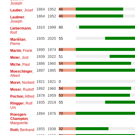
Joseph
1864
1952
46
Lauber
, Josef
1864
1952
46
Laubner
,
Joseph
1910
1999
80
Liebermann
,
Rolf
1935
2025
55
Mariétan
,
Pierre
1890
1974
68
Martin
, Frank
1939
2022
51
Meier
, Jost
1886
1960
54
Miche
, Paul
1897
1985
79
Moeschinger
,
Albert
1921
1921
0
Moret
, Norbert
1892
1960
54
Moser
, Rudolf
1878
1959
53
Pochon
, Alfred
1935
2019
55
Ringger
, Rolf
Urs
1894
1976
70
Roesgen-
Champion
,
Marguerite
1855
1938
32
Roth
, Bertrand