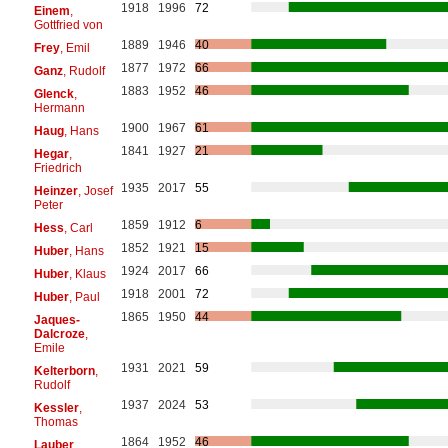
1918
1996
72
Einem
,
Gottfried von
1889
1946
40
Frey
, Emil
1877
1972
66
Ganz
, Rudolf
1883
1952
46
Glenck
,
Hermann
1900
1967
61
Haug
, Hans
1841
1927
21
Hegar
,
Friedrich
1935
2017
55
Heinzer
, Josef
Peter
1859
1912
6
Hess
, Carl
1852
1921
15
Huber
, Hans
1924
2017
66
Huber
, Klaus
1918
2001
72
Huber
, Paul
1865
1950
44
Jaques-
Dalcroze
,
Emile
1931
2021
59
Kelterborn
,
Rudolf
1937
2024
53
Kessler
,
Thomas
1864
1952
46
Lauber
,