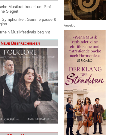
che Musikrat trauert um Prof.
ine Siegert
 Symphoniker: Sommerpause &
ginn
Anzeige
rrhein Musikfestivals beginnt
Neue Besprechungen