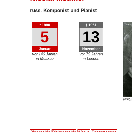
russ. Komponist und Pianist
* 1880
† 1951
5
13
Januar
November
vor 146 Jahren
vor 75 Jahren
in Moskau
in London
Nikol
Biographie
Diskographie
Werke
Zeitgenossen