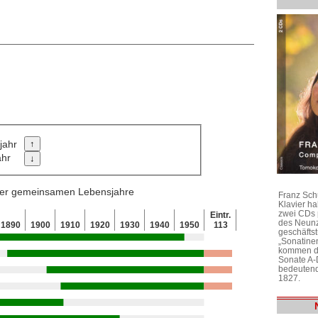
jahr
ahr
 der gemeinsamen Lebensjahre
Franz Sch
Klavier h
zwei CDs 
Eintr.
des Neunz
1890
1900
1910
1920
1930
1940
1950
113
geschäftst
„Sonatine
kommen di
Sonate A-
bedeutend
1827.