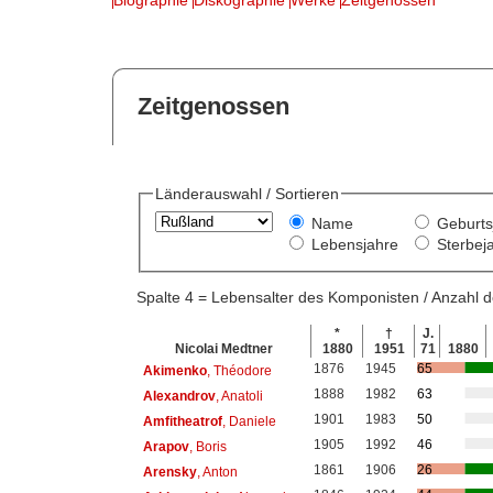
Zeitgenossen
Länderauswahl / Sortieren
Name
Geburts
Lebensjahre
Sterbej
Spalte 4 = Lebensalter des Komponisten / Anzahl
*
†
J.
Nicolai Medtner
1880
1951
71
1880
1876
1945
65
Akimenko
, Théodore
1888
1982
63
Alexandrov
, Anatoli
1901
1983
50
Amfitheatrof
, Daniele
1905
1992
46
Arapov
, Boris
1861
1906
26
Arensky
, Anton