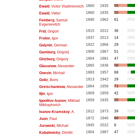
1860
1935
55
Ewald
, Victor Vladimirovich
1860
1935
55
Ewald
, Viktor
1890
1962
61
Feinberg
, Samuil
Evgenievitch
1915
2012
36
Frid
, Grigori
1937
2013
14
Frolov
, Igor
1922
1966
29
Galynin
, German
1900
1967
51
Gamburg
, Grigorij
1904
1981
47
Ginzburg
, Grigory
1865
1936
56
Glasunow
, Alexander
1883
1957
68
Gnesin
, Michail
1913
1942
29
Goltz
, Boris
1864
1956
71
Gretschaninow
, Alexander
1909
1959
42
Iljin
, Igor
1859
1935
55
Ippolitov-Ivanov
, Mikhail
Mikhaylovich
1912
1973
39
Ivanov-Kramskoy
, A.
1872
1940
60
Juon
, Paul
1945
2022
6
Jurowski
, Michail
1904
1987
47
Kabalewsky
, Dimitri