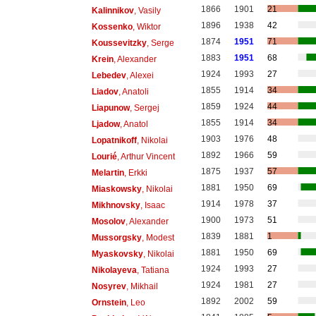
1866
1901
21
Kalinnikov
, Vasily
1896
1938
42
Kossenko
, Wiktor
1874
1951
71
Koussevitzky
, Serge
1883
1951
68
Krein
, Alexander
1924
1993
27
Lebedev
, Alexei
1855
1914
34
Liadov
, Anatoli
1859
1924
44
Liapunow
, Sergej
1855
1914
34
Ljadow
, Anatol
1903
1976
48
Lopatnikoff
, Nikolai
1892
1966
59
Lourié
, Arthur Vincent
1875
1937
57
Melartin
, Erkki
1881
1950
69
Miaskowsky
, Nikolai
1914
1978
37
Mikhnovsky
, Isaac
1900
1973
51
Mosolov
, Alexander
1839
1881
1
Mussorgsky
, Modest
1881
1950
69
Myaskovsky
, Nikolai
1924
1993
27
Nikolayeva
, Tatiana
1924
1981
27
Nosyrev
, Mikhail
1892
2002
59
Ornstein
, Leo