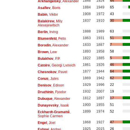
1846
1924
44
Arkhangelsky
, Alexander
1884
1949
65
Asafiev
, Boris
1908
1972
43
Babin
, Viktor
1837
1910
30
Balakirew
, Mily
Alexejewitsch
1888
1989
63
Berlin
, Irving
1863
1931
51
Blumenfeld
, Felix
1833
1887
7
Borodin
, Alexander
1893
1958
58
Brown
, Lew
1822
1885
5
Bulakhov
, P.P.
1861
1926
46
Catoire
, Georgi Lvovich
1877
1944
64
Chesnokov
, Pavel
1869
1942
62
Conus
, Jules
1929
1996
22
Denisov
, Edison
1932
2007
19
Druzhinin
, Fyodor
1812
1897
17
Dubuque
, Alexander
1900
1955
51
Dunayevsky
, Isaak
1899
1974
52
Eckhardt-Gramatté
,
Sophie Carmen
1868
1927
47
Engel
, Joel
1925
2015
26
Eshpai
, Andrei