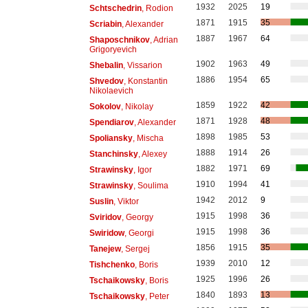
1932
2025
19
Schtschedrin
, Rodion
1871
1915
35
Scriabin
, Alexander
1887
1967
64
Shaposchnikov
, Adrian
Grigoryevich
1902
1963
49
Shebalin
, Vissarion
1886
1954
65
Shvedov
, Konstantin
Nikolaevich
1859
1922
42
Sokolov
, Nikolay
1871
1928
48
Spendiarov
, Alexander
1898
1985
53
Spoliansky
, Mischa
1888
1914
26
Stanchinsky
, Alexey
1882
1971
69
Strawinsky
, Igor
1910
1994
41
Strawinsky
, Soulima
1942
2012
9
Suslin
, Viktor
1915
1998
36
Sviridov
, Georgy
1915
1998
36
Swiridow
, Georgi
1856
1915
35
Tanejew
, Sergej
1939
2010
12
Tishchenko
, Boris
1925
1996
26
Tschaikowsky
, Boris
1840
1893
13
Tschaikowsky
, Peter