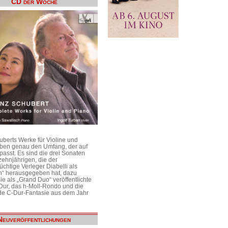
CD der Woche
uberts Werke für Violine und
aben genau den Umfang, der auf
passt. Es sind die drei Sonaten
ehnjährigen, die der
üchtige Verleger Diabelli als
n“ herausgegeben hat, dazu
e als „Grand Duo“ veröffentlichte
Dur, das h-Moll-Rondo und die
e C-Dur-Fantasie aus dem Jahr
Neuveröffentlichungen