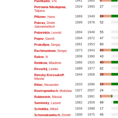
1841
1885
5
Pashkalov
, V.N.
1924
1993
27
Petrowna Nikolajewa
,
Tatjana
1869
1949
69
Pfitzner
, Hans
1899
1978
52
Pokras
, Dmitri
Jakowlewitsch
1894
1949
55
Polovinkin
, Leonid
1904
1972
47
Popov
, Gavriil
1891
1953
60
Prokofjew
, Sergej
1873
1943
63
Rachmaninow
, Sergej
1908
1990
43
Rakov
, N
1866
1920
40
Rebikow
, Wladimir
1889
1977
62
Revuzkij
, Lewko
1844
1908
28
Rimsky-Korssakoff
,
Nikolai
1833
1896
16
Ritter
, Alexander
1927
2007
24
Rostropowitsch
, Mstislaw
1835
1881
1
Rubinstein
, Nikolai
1882
1959
69
Saminsky
, Lazare
1934
1998
17
Schnittke
, Alfred
1906
1975
45
Schostakowitsch
, Dimitri