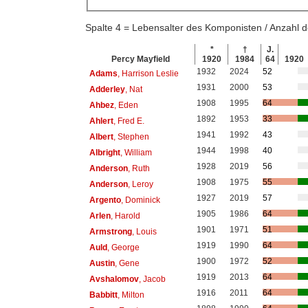
Spalte 4 = Lebensalter des Komponisten / Anzahl
*
†
J.
Percy Mayfield
1920
1984
64
1920
1932
2024
52
Adams
, Harrison Leslie
1931
2000
53
Adderley
, Nat
1908
1995
64
Ahbez
, Eden
1892
1953
33
Ahlert
, Fred E.
1941
1992
43
Albert
, Stephen
1944
1998
40
Albright
, William
1928
2019
56
Anderson
, Ruth
1908
1975
55
Anderson
, Leroy
1927
2019
57
Argento
, Dominick
1905
1986
64
Arlen
, Harold
1901
1971
51
Armstrong
, Louis
1919
1990
64
Auld
, George
1900
1972
52
Austin
, Gene
1919
2013
64
Avshalomov
, Jacob
1916
2011
64
Babbitt
, Milton