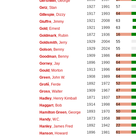
Gershwin
, George
1927
1991
57
Getz
, Stan
1917
1993
64
Gillespie
, Dizzy
1921
2008
63
Giuffre
, Jimmy
1921
1999
63
Gold
, Ernest
1872
1936
16
Goldmark
, Rubin
1929
2004
55
Goldsmith
, Jerry
1929
2024
55
Golson
, Benny
1909
1986
64
Goodman
, Benny
1896
1990
64
Gorney
, Jay
1913
1996
64
Gould
, Morton
1908
1989
64
Green
, John W.
1892
1972
52
Grofé
, Ferde
1909
1967
47
Gross
, Walter
1871
1937
17
Hadley
, Henry Kimball
1914
1998
64
Haggart
, Bob
1893
1970
50
Hamilton Green
, George
1873
1958
38
Handy
, W.C.
1892
1942
22
Hanley
, James Fred
1896
1981
61
Hanson
, Howard