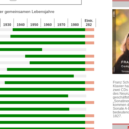
 der gemeinsamen Lebensjahre
Eintr.
1930
1940
1950
1960
1970
1980
282
Franz Sch
Klavier h
zwei CDs 
des Neunz
geschäftst
„Sonatine
kommen di
Sonate A-
bedeutend
1827.