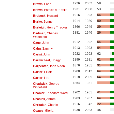
1926
2002
58
Brown
, Earle
1931
2008
53
Brown
, Patricia A. "Patti"
1916
1993
64
Brubeck
, Howard
1914
1980
60
Burke
, Sonny
1866
1949
29
Burleigh
, Henry Thacker
1881
1946
26
Cadman
, Charles
Wakefield
1912
1992
64
Cage
, John
1913
1993
64
Cahn
, Sammy
1922
1992
62
Carisi
, John
1899
1981
61
Carmichael
, Hoagy
1876
1951
31
Carpenter
, John Alden
1908
2012
64
Carter
, Elliott
1918
2005
64
Carter
, Lou
1854
1931
11
Chadwick
, George
Whitefield
1902
1961
41
Chanler
, Theodore Ward
1903
1987
64
Chasins
, Abram
1916
1942
22
Christian
, Charlie
1938
2023
46
Coates
, Gloria