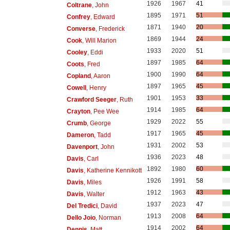
1926
1967
41
Coltrane
, John
1895
1971
51
Confrey
, Edward
1871
1940
20
Converse
, Frederick
1869
1944
24
Cook
, Will Marion
1933
2020
51
Cooley
, Eddi
1897
1985
64
Coots
, Fred
1900
1990
64
Copland
, Aaron
1897
1965
45
Cowell
, Henry
1901
1953
33
Crawford Seeger
, Ruth
1914
1985
64
Crayton
, Pee Wee
1929
2022
55
Crumb
, George
1917
1965
45
Dameron
, Tadd
1931
2002
53
Davenport
, John
1936
2023
48
Davis
, Carl
1892
1980
60
Davis
, Katherine Kennikott
1926
1991
58
Davis
, Miles
1912
1963
43
Davis
, Walter
1937
2023
47
Del Tredici
, David
1913
2008
64
Dello Joio
, Norman
1914
2002
64
Dennis
, Matt