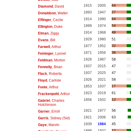
1915
2005
64
Diamond
, David
1893
1947
27
Donaldson
, Walter
1914
1990
64
Effinger
, Cecile
1899
1974
54
Ellington
, Duke
1914
1968
48
Elman
, Ziggy
1929
1980
51
Evans
, Bill
1877
1952
32
Farwell
, Arthur
1871
1956
36
Feininger
, Lyonel
1926
1987
58
Feldman
, Morton
1937
2015
47
Fennelly
, Brian
1937
2025
47
Flack
, Roberta
1926
2021
58
Floyd
, Carlisle
1853
1937
17
Foote
, Arthur
1923
2019
61
Frackenpohl
, Arthur
1856
1932
12
Gabriel
, Charles
Hutchinson
1921
1977
56
Garner
, Erroll
1921
2006
63
Garris
, Sidney (Sid)
1939
1984
45
Gaye
, Marvin
1898
1937
17