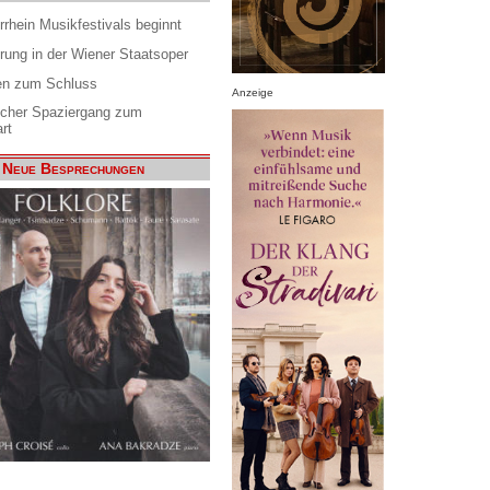
rrhein Musikfestivals beginnt
rung in der Wiener Staatsoper
en zum Schluss
Anzeige
scher Spaziergang zum
rt
Neue Besprechungen