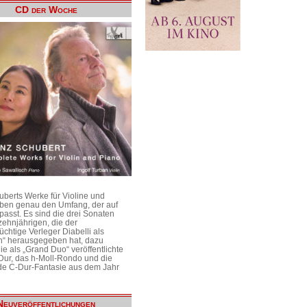
CD der Woche
uberts Werke für Violine und
aben genau den Umfang, der auf
passt. Es sind die drei Sonaten
ehnjährigen, die der
üchtige Verleger Diabelli als
n“ herausgegeben hat, dazu
e als „Grand Duo“ veröffentlichte
Dur, das h-Moll-Rondo und die
e C-Dur-Fantasie aus dem Jahr
Neuveröffentlichungen