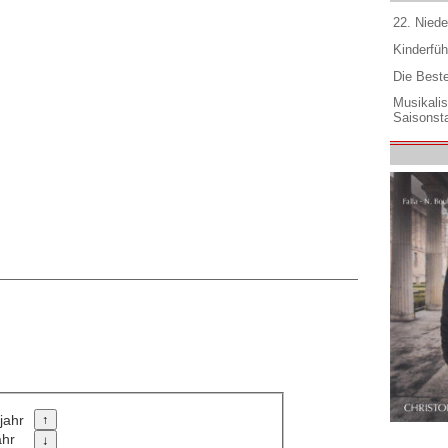
22. Niede
Kinderfüh
Die Best
Musikali
Saisonsta
jahr
ahr