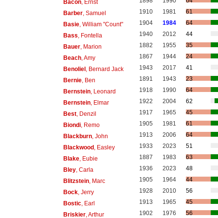
1898
1990
64
Bacon
, Ernst
1910
1981
61
Barber
, Samuel
1904
1984
64
Basie
, William "Count"
1940
2012
44
Bass
, Fontella
1882
1955
35
Bauer
, Marion
1867
1944
24
Beach
, Amy
1943
2017
41
Benoliel
, Bernard Jack
1891
1943
23
Bernie
, Ben
1918
1990
64
Bernstein
, Leonard
1922
2004
62
Bernstein
, Elmar
1917
1965
45
Best
, Denzil
1905
1981
61
Biondi
, Remo
1913
2006
64
Blackburn
, John
1933
2023
51
Blackwood
, Easley
1887
1983
63
Blake
, Eubie
1936
2023
48
Bley
, Carla
1905
1964
44
Blitzstein
, Marc
1928
2010
56
Bock
, Jerry
1913
1965
45
Bostic
, Earl
1902
1976
56
Briskier
, Arthur