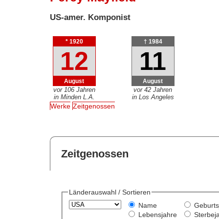
US-amer. Komponist
* 1920
† 1984
12
11
August
August
vor 106 Jahren
vor 42 Jahren
in Minden L.A.
in Los Angeles
Werke
Zeitgenossen
Zeitgenossen
Länderauswahl / Sortieren
Name
Geburts
Lebensjahre
Sterbej