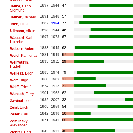
1897
1944
47
Taube
, Carlo
Sigmund
1891
1948
57
Tauber
, Richard
1887
1964
77
Toch
, Ernst
1898
1944
46
Ullmann
, Viktor
1897
1973
67
Waggerl
, Karl
Heinrich
1883
1945
62
Webern
, Anton
1881
1949
67
Weigl
, Karl Ignaz
1835
1911
29
Weinwurm
,
Rudolf
1885
1974
79
Wellesz
, Egon
1860
1903
21
Wolf
, Hugo
1874
1913
31
Wolff
, Erich J.
1901
1963
62
Wunsch
, Ferry
1932
2007
32
Zawinul
, Joe
1905
1959
54
Zeisl
, Erich
1842
1898
16
Zeller
, Carl
1871
1942
60
Zemlinsky
,
Alexander
1843
1922
40
Ziehrer
, Carl