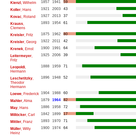
1857
1941
59
Kienzl
, Wilhelm
1921
2003
43
Koller
, Hans
1927
2013
37
Kovac
, Roland
1893
1954
61
Krauss
,
Clemens
1875
1962
80
Kreisler
, Fritz
1922
2011
42
Kreisler
, Georg
1900
1991
64
Krenek
, Ernst
1925
2006
39
Leitermeyer
,
Fritz
1888
1959
71
Leopoldi
,
Hermann
1896
1948
52
Leschetitzky
,
Theodor
Hermann
1904
1988
60
Loewe
, Frederick
1879
1964
82
Mahler
, Alma
1886
1958
72
May
, Hans
1842
1899
17
Millöcker
, Carl
1893
1970
71
Mittler
, Franz
1900
1974
64
Müller
, Willy
Heinz