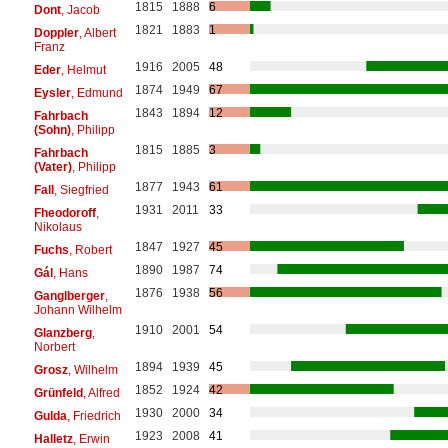
1815
1888
6
Dont
, Jacob
1821
1883
1
Doppler
, Albert
Franz
1916
2005
48
Eder
, Helmut
1874
1949
67
Eysler
, Edmund
1843
1894
12
Fahrbach
(Sohn)
, Philipp
1815
1885
3
Fahrbach
(Vater)
, Philipp
1877
1943
61
Fall
, Siegfried
1931
2011
33
Fheodoroff
,
Nikolaus
1847
1927
45
Fuchs
, Robert
1890
1987
74
Gál
, Hans
1876
1938
56
Ganglberger
,
Johann Wilhelm
1910
2001
54
Glanzberg
,
Norbert
1894
1939
45
Grosz
, Wilhelm
1852
1924
42
Grünfeld
, Alfred
1930
2000
34
Gulda
, Friedrich
1923
2008
41
Halletz
, Erwin