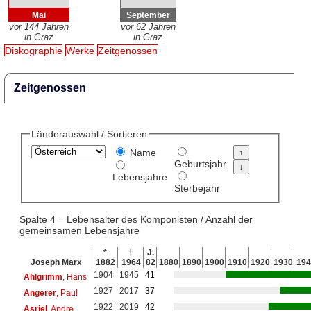
Mai
September
vor 144 Jahren
vor 62 Jahren
in Graz
in Graz
Diskographie
Werke
Zeitgenossen
Zeitgenossen
Länderauswahl / Sortieren
Name
Geburtsjahr
Lebensjahre
Sterbejahr
Spalte 4 = Lebensalter des Komponisten / Anzahl der
gemeinsamen Lebensjahre
*
†
J.
Joseph Marx
1882
1964
82
1880
1890
1900
1910
1920
1930
194
1904
1945
41
Ahlgrimm
, Hans
1927
2017
37
Angerer
, Paul
1922
2019
42
Asriel
, Andre