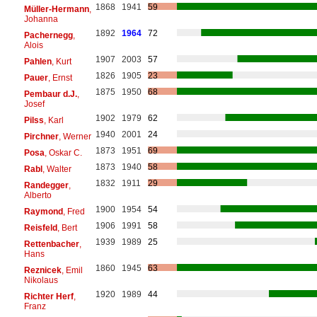
1868
1941
59
Müller-Hermann
,
Johanna
1892
1964
72
Pachernegg
,
Alois
1907
2003
57
Pahlen
, Kurt
1826
1905
23
Pauer
, Ernst
1875
1950
68
Pembaur d.J.
,
Josef
1902
1979
62
Pilss
, Karl
1940
2001
24
Pirchner
, Werner
1873
1951
69
Posa
, Oskar C.
1873
1940
58
Rabl
, Walter
1832
1911
29
Randegger
,
Alberto
1900
1954
54
Raymond
, Fred
1906
1991
58
Reisfeld
, Bert
1939
1989
25
Rettenbacher
,
Hans
1860
1945
63
Reznicek
, Emil
Nikolaus
1920
1989
44
Richter Herf
,
Franz