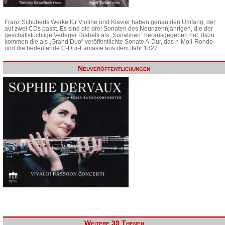
Franz Schuberts Werke für Violine und Klavier haben genau den Umfang, der
auf zwei CDs passt. Es sind die drei Sonaten des Neunzehnjährigen, die der
geschäftstüchtige Verleger Diabelli als „Sonatinen“ herausgegeben hat, dazu
kommen die als „Grand Duo“ veröffentlichte Sonate A-Dur, das h-Moll-Rondo
und die bedeutende C-Dur-Fantasie aus dem Jahr 1827.
Neuveröffentlichungen
Weitere 39 Themen