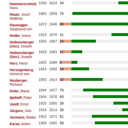
1930
2024
34
Hammerschmid
,
Hans
1883
1959
76
Hauer
, Josef
Matthias
1872
1948
66
Hausegger
,
Siegmund von
1923
1979
41
Heiller
, Anton
1855
1907
25
Hellmesberger
(Jun.)
, Joseph
1828
1893
11
Hellmesberger
(Sen.)
, Joseph
1803
1888
6
Herz
, Henri
1843
1900
18
Herzogenberg
,
Heinrich von
1850
1914
32
Heuberger
,
Richard
1894
1977
70
Hofer
, Maria
1904
1978
60
Igelhoff
, Peter
1925
2000
39
Jandl
, Ernst
1934
2014
30
Jürgens
, Udo
1903
1971
61
Jurmann
, Walter
1906
1985
58
Karas
, Anton