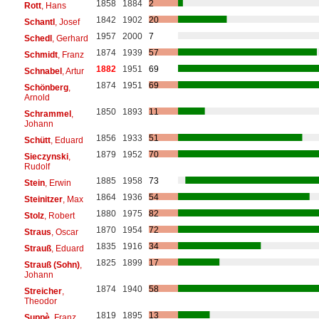
1858
1884
2
Rott
, Hans
1842
1902
20
Schantl
, Josef
1957
2000
7
Schedl
, Gerhard
1874
1939
57
Schmidt
, Franz
1882
1951
69
Schnabel
, Artur
1874
1951
69
Schönberg
,
Arnold
1850
1893
11
Schrammel
,
Johann
1856
1933
51
Schütt
, Eduard
1879
1952
70
Sieczynski
,
Rudolf
1885
1958
73
Stein
, Erwin
1864
1936
54
Steinitzer
, Max
1880
1975
82
Stolz
, Robert
1870
1954
72
Straus
, Oscar
1835
1916
34
Strauß
, Eduard
1825
1899
17
Strauß (Sohn)
,
Johann
1874
1940
58
Streicher
,
Theodor
1819
1895
13
Suppè
, Franz