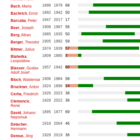
1896
1978
68
Bach
, Maria
1892
1942
50
Bachrich
, Ernst
1947
2017
17
Barcaba
, Peter
1908
1987
56
Beer
, Joseph
1885
1935
50
Berg
, Alban
1905
1992
59
Berger
, Theodor
1874
1939
57
Bittner
, Julius
1809
1885
3
Blahetka
,
Leopoldine
1857
1942
60
Blasser
, Gustav
Adolf Josef
1906
1984
58
Bloch
, Waldemar
1824
1896
14
Bruckner
, Anton
1926
2023
38
Cerha
, Friedrich
1928
2022
36
Clemencic
,
René
1895
1977
69
David
, Johann
Nepomuk
1918
2004
46
Delacher
,
Hermann
1928
2019
36
Demus
, Jörg