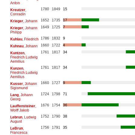
Anton
1780
1849
15
Kreutzer
,
Conradin
1652
1735
17
Krieger
, Johann
1649
1725
7
Krieger
, Johann
Philipp
1786
1832
9
Kuhlau
, Friedrich
1660
1722
4
Kuhnau
, Johann
1761
1817
34
Kuntzen
,
Friedrich Ludwig
Aemilius
1761
1817
34
Kunzen
,
Friedrich Ludwig
Aemilius
1660
1727
9
Kusser
, Johann
Sigismund
1724
1798
71
Lang
, Johann
Georg
1676
1754
36
Lauffensteiner
,
Wolff Jakob
1752
1790
38
Lebrun
, Ludwig
August
1756
1791
35
LeBrun
,
Francesca