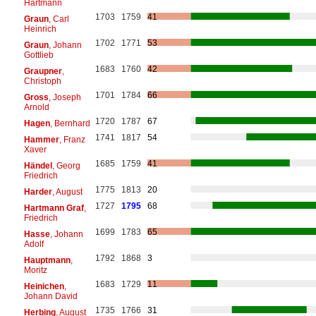
Hartmann
1703
1759
41
Graun
, Carl
Heinrich
1702
1771
53
Graun
, Johann
Gottlieb
1683
1760
42
Graupner
,
Christoph
1701
1784
66
Gross
, Joseph
Arnold
1720
1787
67
Hagen
, Bernhard
1741
1817
54
Hammer
, Franz
Xaver
1685
1759
41
Händel
, Georg
Friedrich
1775
1813
20
Harder
, August
1727
1795
68
Hartmann Graf
,
Friedrich
1699
1783
65
Hasse
, Johann
Adolf
1792
1868
3
Hauptmann
,
Moritz
1683
1729
11
Heinichen
,
Johann David
1735
1766
31
Herbing
, August