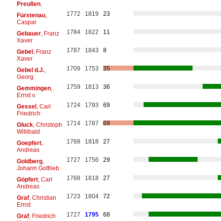
Preußen
,
1772
1819
23
Fürstenau
,
Caspar
1784
1822
11
Gebauer
, Franz
Xaver
1787
1843
8
Gebel
, Franz
Xaver
1709
1753
35
Gebel d.J.
,
Georg
1759
1813
36
Gemmingen
,
Ernst v.
1724
1793
69
Gessel
, Carl
Friedrich
1714
1787
69
Gluck
, Christoph
Willibald
1768
1818
27
Goepfert
,
Andreas
1727
1756
29
Goldberg
,
Johann Gottlieb
1768
1818
27
Göpfert
, Carl
Andreas
1723
1804
72
Graf
, Christian
Ernst
1727
1795
68
Graf
, Friedrich