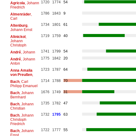
1720
1774
54
Agricola
, Johann
Friedrich
1786
1843
9
Almenräder
,
Carl
1734
1801
61
Altenburg
,
Johann Ernst
1719
1759
40
Altnickol
,
Johann
Christoph
1741
1799
54
André
, Johann
1775
1842
20
André
, Johann
Anton
1723
1787
64
Anna Amalia
von Preußen
,
1714
1788
70
Bach
, Carl
Philipp Emanuel
1676
1749
31
Bach
, Johann
Bernhard
1735
1782
47
Bach
, Johann
Christian
1732
1795
63
Bach
, Johann
Christoph
Friedrich
1722
1777
55
Bach
, Johann
Ernst