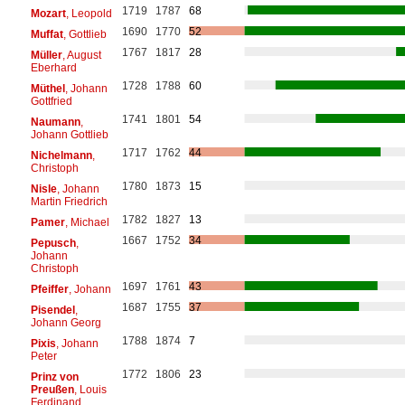
1719
1787
68
Mozart
, Leopold
1690
1770
52
Muffat
, Gottlieb
1767
1817
28
Müller
, August
Eberhard
1728
1788
60
Müthel
, Johann
Gottfried
1741
1801
54
Naumann
,
Johann Gottlieb
1717
1762
44
Nichelmann
,
Christoph
1780
1873
15
Nisle
, Johann
Martin Friedrich
1782
1827
13
Pamer
, Michael
1667
1752
34
Pepusch
,
Johann
Christoph
1697
1761
43
Pfeiffer
, Johann
1687
1755
37
Pisendel
,
Johann Georg
1788
1874
7
Pixis
, Johann
Peter
1772
1806
23
Prinz von
Preußen
, Louis
Ferdinand