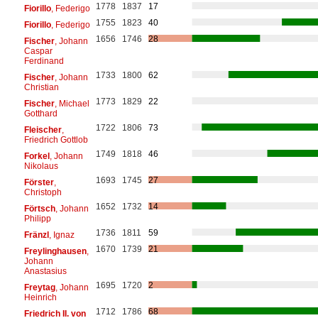
1778
1837
17
Fiorillo
, Federigo
1755
1823
40
Fiorillo
, Federigo
1656
1746
28
Fischer
, Johann
Caspar
Ferdinand
1733
1800
62
Fischer
, Johann
Christian
1773
1829
22
Fischer
, Michael
Gotthard
1722
1806
73
Fleischer
,
Friedrich Gottlob
1749
1818
46
Forkel
, Johann
Nikolaus
1693
1745
27
Förster
,
Christoph
1652
1732
14
Förtsch
, Johann
Philipp
1736
1811
59
Fränzl
, Ignaz
1670
1739
21
Freylinghausen
,
Johann
Anastasius
1695
1720
2
Freytag
, Johann
Heinrich
1712
1786
68
Friedrich II. von