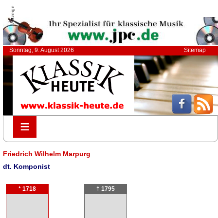
Anzeige
Sonntag, 9. August 2026
Sitemap
≡
≡
Friedrich Wilhelm Marpurg
dt. Komponist
* 1718
† 1795