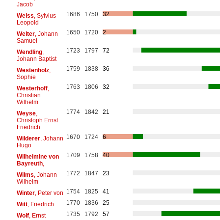
Jacob
1686
1750
32
Weiss
, Sylvius
Leopold
1650
1720
2
Welter
, Johann
Samuel
1723
1797
72
Wendling
,
Johann Baptist
1759
1838
36
Westenholz
,
Sophie
1763
1806
32
Westerhoff
,
Christian
Wilhelm
1774
1842
21
Weyse
,
Christoph Ernst
Friedrich
1670
1724
6
Wilderer
, Johann
Hugo
1709
1758
40
Wilhelmine von
Bayreuth
,
1772
1847
23
Wilms
, Johann
Wilhelm
1754
1825
41
Winter
, Peter von
1770
1836
25
Witt
, Friedrich
1735
1792
57
Wolf
, Ernst