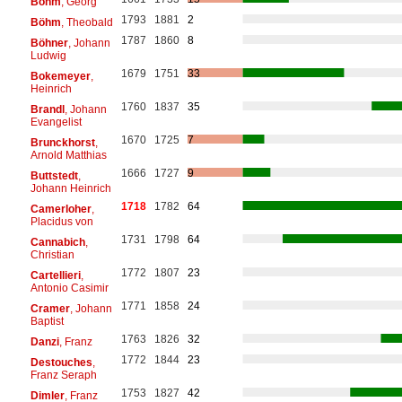
Böhm
, Georg
1793
1881
2
Böhm
, Theobald
1787
1860
8
Böhner
, Johann
Ludwig
1679
1751
33
Bokemeyer
,
Heinrich
1760
1837
35
Brandl
, Johann
Evangelist
1670
1725
7
Brunckhorst
,
Arnold Matthias
1666
1727
9
Buttstedt
,
Johann Heinrich
1718
1782
64
Camerloher
,
Placidus von
1731
1798
64
Cannabich
,
Christian
1772
1807
23
Cartellieri
,
Antonio Casimir
1771
1858
24
Cramer
, Johann
Baptist
1763
1826
32
Danzi
, Franz
1772
1844
23
Destouches
,
Franz Seraph
1753
1827
42
Dimler
, Franz