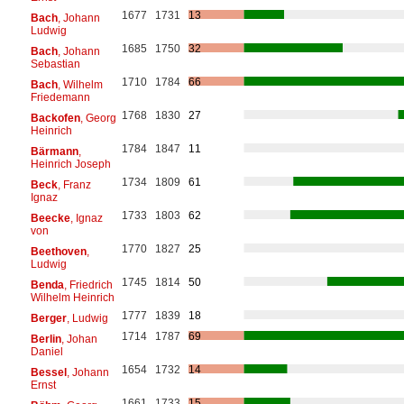
1677
1731
13
Bach
, Johann
Ludwig
1685
1750
32
Bach
, Johann
Sebastian
1710
1784
66
Bach
, Wilhelm
Friedemann
1768
1830
27
Backofen
, Georg
Heinrich
1784
1847
11
Bärmann
,
Heinrich Joseph
1734
1809
61
Beck
, Franz
Ignaz
1733
1803
62
Beecke
, Ignaz
von
1770
1827
25
Beethoven
,
Ludwig
1745
1814
50
Benda
, Friedrich
Wilhelm Heinrich
1777
1839
18
Berger
, Ludwig
1714
1787
69
Berlin
, Johan
Daniel
1654
1732
14
Bessel
, Johann
Ernst
1661
1733
15