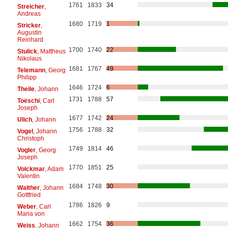
1761
1833
34
Streicher
,
Andreas
1680
1719
1
Stricker
,
Augustin
Reinhard
1700
1740
22
Stulick
, Mattheus
Nikolaus
1681
1767
49
Telemann
, Georg
Philipp
1646
1724
6
Theile
, Johann
1731
1788
57
Toëschi
, Carl
Joseph
1677
1742
24
Ulich
, Johann
1756
1788
32
Vogel
, Johann
Christoph
1749
1814
46
Vogler
, Georg
Joseph
1770
1851
25
Volckmar
, Adam
Valentin
1684
1748
30
Walther
, Johann
Gottfried
1786
1826
9
Weber
, Carl
Maria von
1662
1754
36
Weiss
, Johann