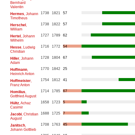
Bernhard
Valentin
1738
1821
57
Hermes
, Johann
Timotheus
1738
1822
57
Herschel
,
William
1727
1789
62
Hertel
, Johann
Wilhelm
1716
1772
54
Hesse
, Ludwig
Christian
1728
1804
67
Hiller
, Johann
Adam
1770
1842
25
Hoffmann
,
Heinrich Anton
1754
1812
41
Hoffmeister
,
Franz Anton
1714
1785
67
Homilius
,
Gottfried August
1658
1723
5
Hültz
, Achaz
Casimir
1688
1725
7
Jacobi
, Christian
August
1708
1763
45
Janitsch
,
Johann Gottlieb