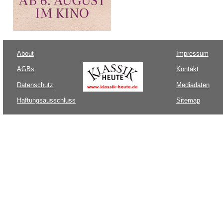
About
Impressum
AGBs
Kontakt
Datenschutz
Mediadaten
Haftungsausschluss
Sitemap