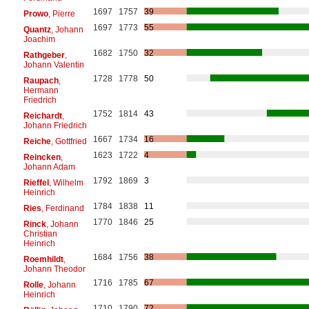
1697
1757
39
Prowo
, Pierre
1697
1773
55
Quantz
, Johann
Joachim
1682
1750
32
Rathgeber
,
Johann Valentin
1728
1778
50
Raupach
,
Hermann
Friedrich
1752
1814
43
Reichardt
,
Johann Friedrich
1667
1734
16
Reiche
, Gottfried
1623
1722
4
Reincken
,
Johann Adam
1792
1869
3
Rieffel
, Wilhelm
Heinrich
1784
1838
11
Ries
, Ferdinand
1770
1846
25
Rinck
, Johann
Christian
Heinrich
1684
1756
38
Roemhildt
,
Johann Theodor
1716
1785
67
Rolle
, Johann
Heinrich
1710
1790
72