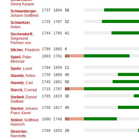
Georg Kaspar
1737
1804
58
Schwanberger
,
Johann Gottfried
1735
1787
52
Schweitzer
,
Anton
1744
1785
41
Seckendorff
,
Siegmund
Freiherr von
1789
1860
6
Silcher
, Friedrich
1683
1761
43
Spieß
, Pater
Meinrad
1784
1859
11
Spohr
, Louis
1750
1809
45
Stamitz
, Anton
1745
1801
50
Stamitz
, Carl
1715
1787
69
Starck
, Conrad
1765
1823
30
Steibelt
, Daniel
Gottlieb
1750
1817
45
Sterkel
, Johann
Franz Xaver
1690
1749
31
Stölzel
, Gottfried
Heinrich
1769
1833
26
Streicher
,
Nannette