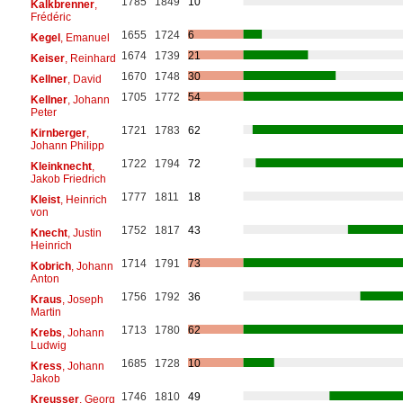
1785
1849
10
Kalkbrenner
,
Frédéric
1655
1724
6
Kegel
, Emanuel
1674
1739
21
Keiser
, Reinhard
1670
1748
30
Kellner
, David
1705
1772
54
Kellner
, Johann
Peter
1721
1783
62
Kirnberger
,
Johann Philipp
1722
1794
72
Kleinknecht
,
Jakob Friedrich
1777
1811
18
Kleist
, Heinrich
von
1752
1817
43
Knecht
, Justin
Heinrich
1714
1791
73
Kobrich
, Johann
Anton
1756
1792
36
Kraus
, Joseph
Martin
1713
1780
62
Krebs
, Johann
Ludwig
1685
1728
10
Kress
, Johann
Jakob
1746
1810
49
Kreusser
, Georg