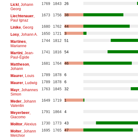
1769
1843
26
Lickl
, Johann
Georg
1673
1756
38
Liechtenauer
,
Paul Ignaz
1680
1762
44
Linike
, Georg
1650
1721
3
Losy
, Johann A.
1744
1812
51
Martines
,
Marianne
1741
1816
54
Martini
, Jean-
Paul-Égide
1681
1764
46
Mattheson
,
Johann
1789
1878
6
Maurer
, Louis
1789
1878
6
Maurer
, Ludwig
1763
1845
32
Mayr
, Johannes
Simon
1649
1719
1
Meder
, Johann
Valentin
1791
1864
4
Meyerbeer
,
Giacomo
1730
1773
43
Molitor
, Alexius
1695
1765
47
Molter
, Johann
Melchior