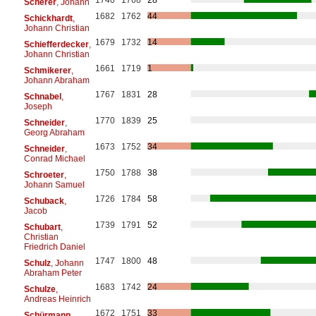
Scherer
, Johann
1682
1762
44
Schickhardt
,
Johann Christian
1679
1732
14
Schiefferdecker
,
Johann Christian
1661
1719
1
Schmikerer
,
Johann Abraham
1767
1831
28
Schnabel
,
Joseph
1770
1839
25
Schneider
,
Georg Abraham
1673
1752
34
Schneider
,
Conrad Michael
1750
1788
38
Schroeter
,
Johann Samuel
1726
1784
58
Schuback
,
Jacob
1739
1791
52
Schubart
,
Christian
Friedrich Daniel
1747
1800
48
Schulz
, Johann
Abraham Peter
1683
1742
24
Schulze
,
Andreas Heinrich
1672
1751
33
Schürmann
,