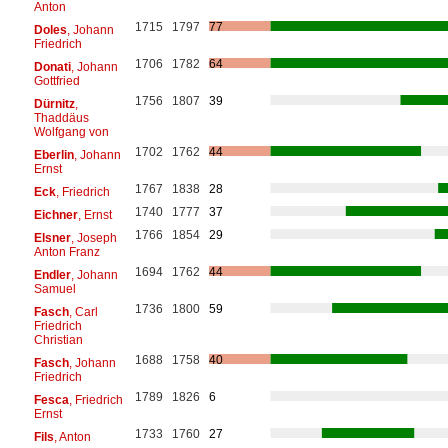
Anton
1715
1797
77
Doles
, Johann
Friedrich
1706
1782
64
Donati
, Johann
Gottfried
1756
1807
39
Dürnitz
,
Thaddäus
Wolfgang von
1702
1762
44
Eberlin
, Johann
Ernst
1767
1838
28
Eck
, Friedrich
1740
1777
37
Eichner
, Ernst
1766
1854
29
Elsner
, Joseph
Anton Franz
1694
1762
44
Endler
, Johann
Samuel
1736
1800
59
Fasch
, Carl
Friedrich
Christian
1688
1758
40
Fasch
, Johann
Friedrich
1789
1826
6
Fesca
, Friedrich
Ernst
1733
1760
27
Fils
, Anton