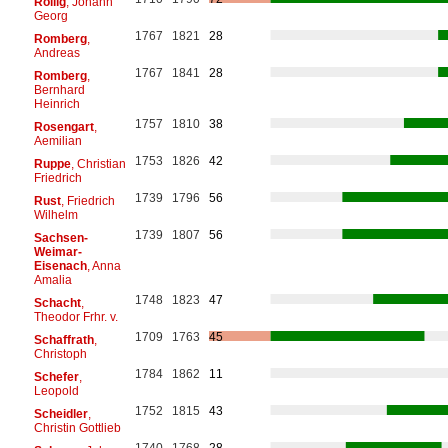
Röllig
, Johann
Georg
1767
1821
28
Romberg
,
Andreas
1767
1841
28
Romberg
,
Bernhard
Heinrich
1757
1810
38
Rosengart
,
Aemilian
1753
1826
42
Ruppe
, Christian
Friedrich
1739
1796
56
Rust
, Friedrich
Wilhelm
1739
1807
56
Sachsen-
Weimar-
Eisenach
, Anna
Amalia
1748
1823
47
Schacht
,
Theodor Frhr. v.
1709
1763
45
Schaffrath
,
Christoph
1784
1862
11
Schefer
,
Leopold
1752
1815
43
Scheidler
,
Christin Gottlieb
1740
1768
28