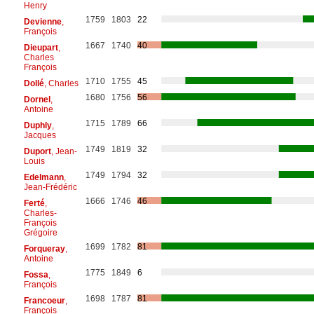
Henry
1759
1803
22
Devienne
,
François
1667
1740
40
Dieupart
,
Charles
François
1710
1755
45
Dollé
, Charles
1680
1756
56
Dornel
,
Antoine
1715
1789
66
Duphly
,
Jacques
1749
1819
32
Duport
, Jean-
Louis
1749
1794
32
Edelmann
,
Jean-Frédéric
1666
1746
46
Ferté
,
Charles-
François
Grégoire
1699
1782
81
Forqueray
,
Antoine
1775
1849
6
Fossa
,
François
1698
1787
81
Francoeur
,
François