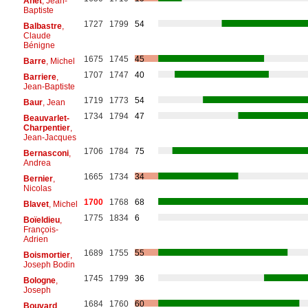
Anet
, Jean-
Baptiste
1727
1799
54
Balbastre
,
Claude
Bénigne
1675
1745
45
Barre
, Michel
1707
1747
40
Barriere
,
Jean-Baptiste
1719
1773
54
Baur
, Jean
1734
1794
47
Beauvarlet-
Charpentier
,
Jean-Jacques
1706
1784
75
Bernasconi
,
Andrea
1665
1734
34
Bernier
,
Nicolas
1700
1768
68
Blavet
, Michel
1775
1834
6
Boïeldieu
,
François-
Adrien
1689
1755
55
Boismortier
,
Joseph Bodin
1745
1799
36
Bologne
,
Joseph
1684
1760
60
Bouvard
,