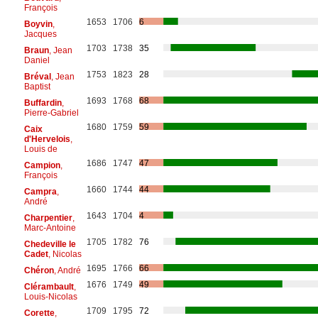
François
1653
1706
6
Boyvin
,
Jacques
1703
1738
35
Braun
, Jean
Daniel
1753
1823
28
Bréval
, Jean
Baptist
1693
1768
68
Buffardin
,
Pierre-Gabriel
1680
1759
59
Caix
d'Hervelois
,
Louis de
1686
1747
47
Campion
,
François
1660
1744
44
Campra
,
André
1643
1704
4
Charpentier
,
Marc-Antoine
1705
1782
76
Chedeville le
Cadet
, Nicolas
1695
1766
66
Chéron
, André
1676
1749
49
Clérambault
,
Louis-Nicolas
1709
1795
72
Corette
,