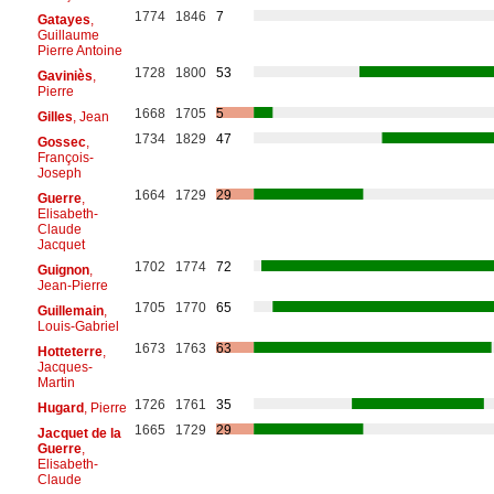
1774
1846
7
Gatayes
,
Guillaume
Pierre Antoine
1728
1800
53
Gaviniès
,
Pierre
1668
1705
5
Gilles
, Jean
1734
1829
47
Gossec
,
François-
Joseph
1664
1729
29
Guerre
,
Elisabeth-
Claude
Jacquet
1702
1774
72
Guignon
,
Jean-Pierre
1705
1770
65
Guillemain
,
Louis-Gabriel
1673
1763
63
Hotteterre
,
Jacques-
Martin
1726
1761
35
Hugard
, Pierre
1665
1729
29
Jacquet de la
Guerre
,
Elisabeth-
Claude