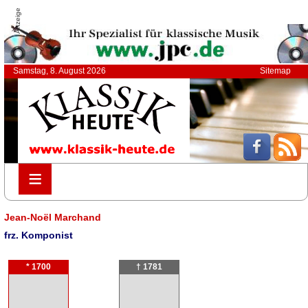
Anzeige
Samstag, 8. August 2026
Sitemap
≡
≡
Jean-Noël Marchand
frz. Komponist
* 1700
† 1781