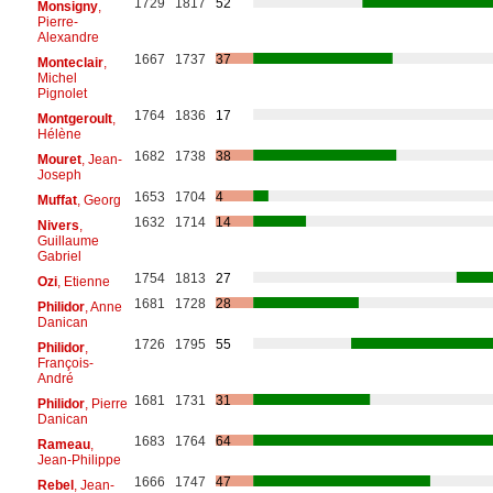
1729
1817
52
Monsigny
,
Pierre-
Alexandre
1667
1737
37
Monteclair
,
Michel
Pignolet
1764
1836
17
Montgeroult
,
Hélène
1682
1738
38
Mouret
, Jean-
Joseph
1653
1704
4
Muffat
, Georg
1632
1714
14
Nivers
,
Guillaume
Gabriel
1754
1813
27
Ozi
, Etienne
1681
1728
28
Philidor
, Anne
Danican
1726
1795
55
Philidor
,
François-
André
1681
1731
31
Philidor
, Pierre
Danican
1683
1764
64
Rameau
,
Jean-Philippe
1666
1747
47
Rebel
, Jean-