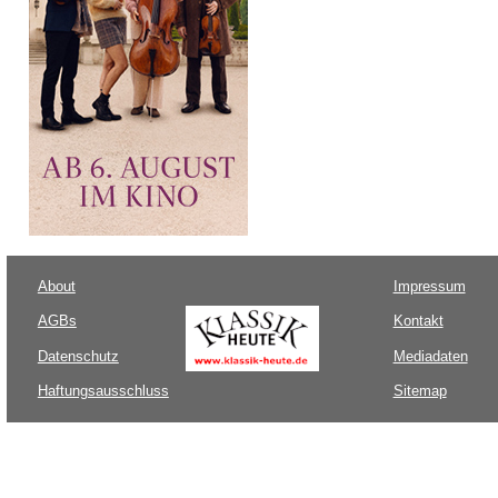
About
Impressum
AGBs
Kontakt
Datenschutz
Mediadaten
Haftungsausschluss
Sitemap