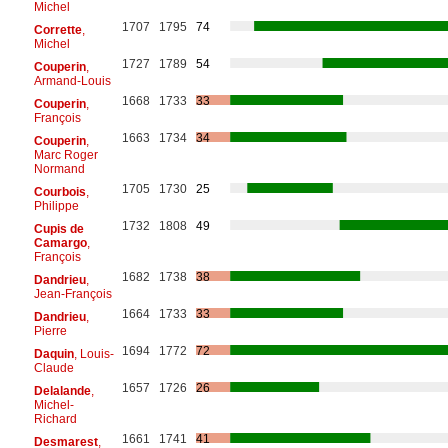
Michel
1707
1795
74
Corrette
,
Michel
1727
1789
54
Couperin
,
Armand-Louis
1668
1733
33
Couperin
,
François
1663
1734
34
Couperin
,
Marc Roger
Normand
1705
1730
25
Courbois
,
Philippe
1732
1808
49
Cupis de
Camargo
,
François
1682
1738
38
Dandrieu
,
Jean-François
1664
1733
33
Dandrieu
,
Pierre
1694
1772
72
Daquin
, Louis-
Claude
1657
1726
26
Delalande
,
Michel-
Richard
1661
1741
41
Desmarest
,