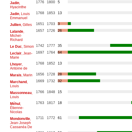
1776
1800
5
Jadin
,
Hyacinthe
1768
1853
13
Jadin
, Louis
Emmanuel
1651
1703
3
Jullien
, Gilles
1657
1726
26
Lalande
,
Michel-
Richard
1742
1777
35
Le Duc
, Simon
1697
1764
64
Leclair
, Jean-
Marie
1768
1852
13
Lhoyer
,
Antoine de
1656
1728
28
Marais
, Marin
1669
1732
32
Marchand
,
Louis
1766
1848
15
Massonneau
,
Louis
1763
1817
18
Méhul
,
Étienne-
Nicolas
1711
1772
61
Mondonville
,
Jean-Joseph
Cassanéa De