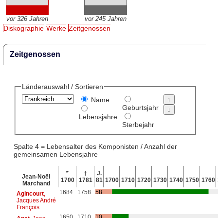
vor 326 Jahren
vor 245 Jahren
Diskographie
Werke
Zeitgenossen
Zeitgenossen
Länderauswahl / Sortieren
Name
Geburtsjahr
Lebensjahre
Sterbejahr
Spalte 4 = Lebensalter des Komponisten / Anzahl der
gemeinsamen Lebensjahre
*
†
J.
Jean-Noël
1700
1781
81
1700
1710
1720
1730
1740
1750
1760
Marchand
1684
1758
58
Agincourt
,
Jacques André
François
1650
1710
10