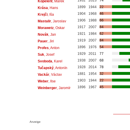
1932
2023
74
Kopelent
, Marek
1899
1944
22
Krása
, Hans
1904
1968
46
Krejči
, Iša
1906
1988
66
Mastalir
, Jaroslav
1917
2007
84
Morawetz
, Oskar
1921
1984
62
Novák
, Jan
1919
2007
84
Pauer
, Jiri
1896
1976
54
Profes
, Anton
1929
2011
77
Suk
, Josef
1938
2007
68
Svoboda
, Karel
1928
2014
78
Tučapský
, Antonín
1881
1954
32
Vackár
, Václav
1903
1944
22
Weber
, Ilse
1896
1967
45
Weinberger
, Jaromír
Anzeige