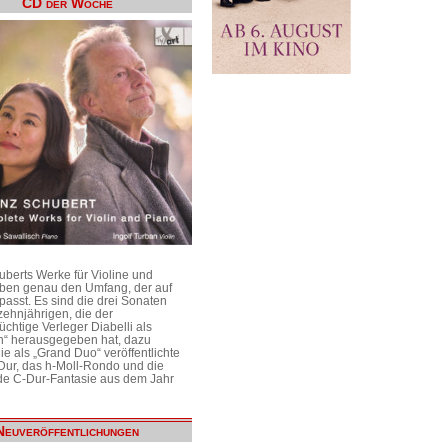
CD der Woche
uberts Werke für Violine und
aben genau den Umfang, der auf
passt. Es sind die drei Sonaten
ehnjährigen, die der
üchtige Verleger Diabelli als
n“ herausgegeben hat, dazu
e als „Grand Duo“ veröffentlichte
Dur, das h-Moll-Rondo und die
e C-Dur-Fantasie aus dem Jahr
Neuveröffentlichungen