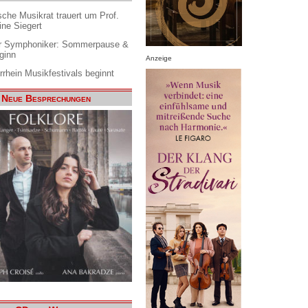
che Musikrat trauert um Prof.
ine Siegert
 Symphoniker: Sommerpause &
ginn
Anzeige
rrhein Musikfestivals beginnt
Neue Besprechungen