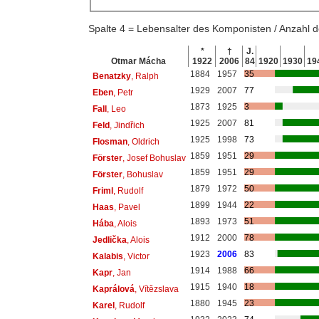
Spalte 4 = Lebensalter des Komponisten / Anzahl
*
†
J.
Otmar Mácha
1922
2006
84
1920
1930
19
1884
1957
35
Benatzky
, Ralph
1929
2007
77
Eben
, Petr
1873
1925
3
Fall
, Leo
1925
2007
81
Feld
, Jindřich
1925
1998
73
Flosman
, Oldrich
1859
1951
29
Förster
, Josef Bohuslav
1859
1951
29
Förster
, Bohuslav
1879
1972
50
Friml
, Rudolf
1899
1944
22
Haas
, Pavel
1893
1973
51
Hába
, Alois
1912
2000
78
Jedlička
, Alois
1923
2006
83
Kalabis
, Victor
1914
1988
66
Kapr
, Jan
1915
1940
18
Kaprálová
, Vítězslava
1880
1945
23
Karel
, Rudolf