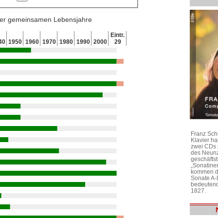
 der gemeinsamen Lebensjahre
Eintr.
40
1950
1960
1970
1980
1990
2000
29
Franz Sch
Klavier h
zwei CDs 
des Neunz
geschäftst
„Sonatine
kommen di
Sonate A-
bedeutend
1827.