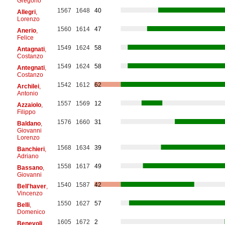
Gregorio
1567
1648
40
Allegri
,
Lorenzo
1560
1614
47
Anerio
,
Felice
1549
1624
58
Antagnati
,
Costanzo
1549
1624
58
Antegnati
,
Costanzo
1542
1612
62
Archilei
,
Antonio
1557
1569
12
Azzaiolo
,
Filippo
1576
1660
31
Baldano
,
Giovanni
Lorenzo
1568
1634
39
Banchieri
,
Adriano
1558
1617
49
Bassano
,
Giovanni
1540
1587
42
Bell'haver
,
Vincenzo
1550
1627
57
Belli
,
Domenico
1605
1672
2
Benevoli
,