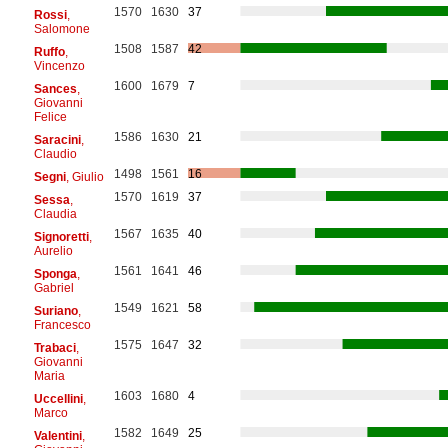
1570
1630
37
Rossi
,
Salomone
1508
1587
42
Ruffo
,
Vincenzo
1600
1679
7
Sances
,
Giovanni
Felice
1586
1630
21
Saracini
,
Claudio
1498
1561
16
Segni
, Giulio
1570
1619
37
Sessa
,
Claudia
1567
1635
40
Signoretti
,
Aurelio
1561
1641
46
Sponga
,
Gabriel
1549
1621
58
Suriano
,
Francesco
1575
1647
32
Trabaci
,
Giovanni
Maria
1603
1680
4
Uccellini
,
Marco
1582
1649
25
Valentini
,