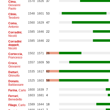
1570
1626
37
Cima
,
Giovanni
Paolo
1548
1601
53
Clinio
,
Teodoro
1560
1629
47
Coma
,
Antonio
1585
1646
22
Corradini
,
Nicolò
1585
1646
22
Corradini
doppelt
,
Nicolò
1502
1571
26
Corteccia
,
Francesco
1557
1609
50
Croce
,
Giovanni
1535
1617
62
Dattari
,
Ghinolfo
1525
1603
58
Donato
,
Baldassare
1600
1639
7
Farina
, Carlo
1603
1681
4
Ferrari
,
Benedetto
1589
1644
18
Filago
, Carlo
1600
1647
7