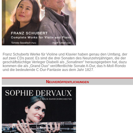
Franz Schuberts Werke für Violine und Klavier haben genau den Umfang, der
auf zwei CDs passt. Es sind die drei Sonaten des Neunzehnjährigen, die der
geschäftstüchtige Verleger Diabelli als „Sonatinen“ herausgegeben hat, dazu
kommen die als „Grand Duo“ veröffentlichte Sonate A-Dur, das h-Moll-Rondo
und die bedeutende C-Dur-Fantasie aus dem Jahr 1827.
Neuveröffentlichungen