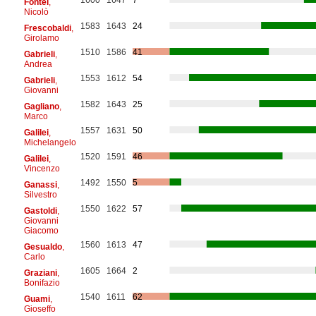
Fontei
,
Nicolò
1583
1643
24
Frescobaldi
,
Girolamo
1510
1586
41
Gabrieli
,
Andrea
1553
1612
54
Gabrieli
,
Giovanni
1582
1643
25
Gagliano
,
Marco
1557
1631
50
Galilei
,
Michelangelo
1520
1591
46
Galilei
,
Vincenzo
1492
1550
5
Ganassi
,
Silvestro
1550
1622
57
Gastoldi
,
Giovanni
Giacomo
1560
1613
47
Gesualdo
,
Carlo
1605
1664
2
Graziani
,
Bonifazio
1540
1611
62
Guami
,
Gioseffo