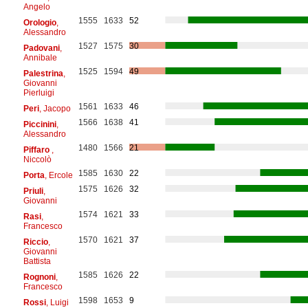
Angelo
1555
1633
52
Orologio
,
Alessandro
1527
1575
30
Padovani
,
Annibale
1525
1594
49
Palestrina
,
Giovanni
Pierluigi
1561
1633
46
Peri
, Jacopo
1566
1638
41
Piccinini
,
Alessandro
1480
1566
21
Piffaro
,
Niccolò
1585
1630
22
Porta
, Ercole
1575
1626
32
Priuli
,
Giovanni
1574
1621
33
Rasi
,
Francesco
1570
1621
37
Riccio
,
Giovanni
Battista
1585
1626
22
Rognoni
,
Francesco
1598
1653
9
Rossi
, Luigi