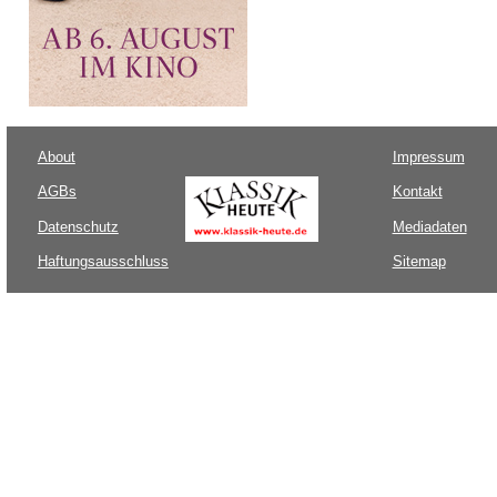
About
Impressum
AGBs
Kontakt
Datenschutz
Mediadaten
Haftungsausschluss
Sitemap