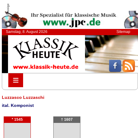
Anzeige
Samstag, 8. August 2026
Sitemap
≡
≡
Luzzasco Luzzaschi
ital. Komponist
* 1545
† 1607