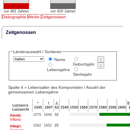
vor 481 Jahren
vor 419 Jahren
Diskographie
Werke
Zeitgenossen
Zeitgenossen
Länderauswahl / Sortieren
Name
Geburtsjahr
Lebensjahre
Sterbejahr
Spalte 4 = Lebensalter des Komponisten / Anzahl der
gemeinsamen Lebensjahre
*
†
J.
E
Luzzasco
1545
1607
62
1540
1550
1560
1570
1580
1590
1600
Luzzaschi
1575
1646
32
Aleotti
,
Vittoria
1582
1652
25
Allegri
,