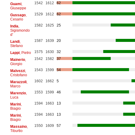
1542
1612
62
Guami
,
Giuseppe
1529
1612
62
Gussago
,
Cesario
1582
1625
25
India
,
Sigismondo
d'
1587
1639
20
Landi
,
Stefano
1575
1630
32
Lappi
, Pietro
1542
1582
37
Mainerio
,
Giorgio
1543
1599
54
Malvezzi
,
Cristofano
1602
1662
5
Marazzoli
,
Marco
1553
1599
46
Marenzio
,
Luca
1594
1663
13
Marini
,
Biagio
1594
1663
13
Marini
,
Biagio
1550
1609
57
Massaino
,
Tiburtio