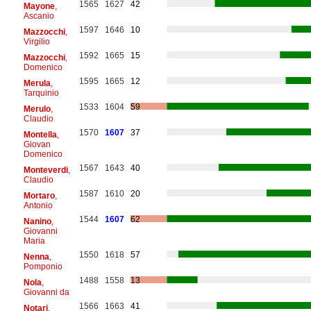
1565
1627
42
Mayone
,
Ascanio
1597
1646
10
Mazzocchi
,
Virgilio
1592
1665
15
Mazzocchi
,
Domenico
1595
1665
12
Merula
,
Tarquinio
1533
1604
59
Merulo
,
Claudio
1570
1607
37
Montella
,
Giovan
Domenico
1567
1643
40
Monteverdi
,
Claudio
1587
1610
20
Mortaro
,
Antonio
1544
1607
62
Nanino
,
Giovanni
Maria
1550
1618
57
Nenna
,
Pomponio
1488
1558
13
Nola
,
Giovanni da
1566
1663
41
Notari
,