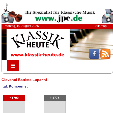
Anzeige
Montag, 10. August 2026
Sitemap
≡
≡
Giovanni Battista Luparini
ital. Komponist
* 1700
† 1775