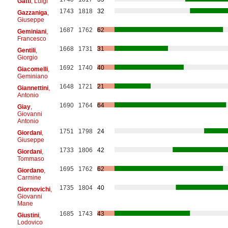
Gatti
, Luigi
1743
1818
32
Gazzaniga
,
Giuseppe
1687
1762
62
Geminiani
,
Francesco
1668
1731
31
Gentili
,
Giorgio
1692
1740
40
Giacomelli
,
Geminiano
1648
1721
21
Giannettini
,
Antonio
1690
1764
64
Giay
,
Giovanni
Antonio
1751
1798
24
Giordani
,
Giuseppe
1733
1806
42
Giordani
,
Tommaso
1695
1762
62
Giordano
,
Carmine
1735
1804
40
Giornovichi
,
Giovanni
Mane
1685
1743
43
Giustini
,
Lodovico