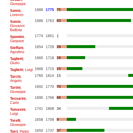
Giuseppe
1688
1775
75
Somis
,
Lorenzo
1686
1763
63
Somis
,
Giovanni
Battista
1774
1851
1
Spontini
,
Gaspare
1654
1728
28
Steffani
,
Agostino
1660
1718
18
Taglietti
,
Giulio
1668
1715
15
Taglietti
, Luigi
1760
1814
15
Tarchi
,
Angelo
1692
1770
70
Tartini
,
Giuseppe
1690
1766
66
Tessarini
,
Carlo
1741
1808
34
Tomasini
,
Luigi
1658
1709
9
Torelli
,
Giuseppe
1650
1737
37
Torri
, Pietro