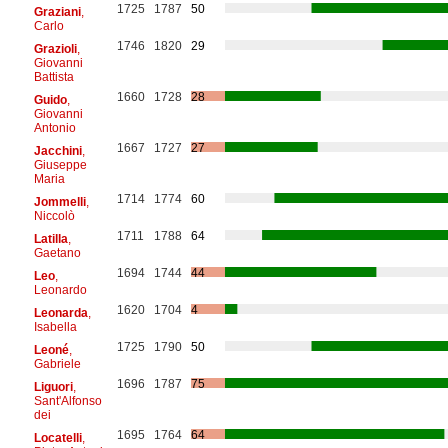
1725
1787
50
Graziani
,
Carlo
1746
1820
29
Grazioli
,
Giovanni
Battista
1660
1728
28
Guido
,
Giovanni
Antonio
1667
1727
27
Jacchini
,
Giuseppe
Maria
1714
1774
60
Jommelli
,
Niccolò
1711
1788
64
Latilla
,
Gaetano
1694
1744
44
Leo
,
Leonardo
1620
1704
4
Leonarda
,
Isabella
1725
1790
50
Leoné
,
Gabriele
1696
1787
75
Liguori
,
Sant'Alfonso
dei
1695
1764
64
Locatelli
,