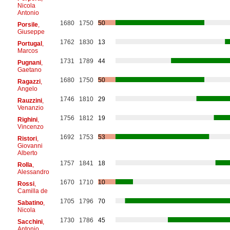
Nicola
Antonio
1680
1750
50
Porsile
,
Giuseppe
1762
1830
13
Portugal
,
Marcos
1731
1789
44
Pugnani
,
Gaetano
1680
1750
50
Ragazzi
,
Angelo
1746
1810
29
Rauzzini
,
Venanzio
1756
1812
19
Righini
,
Vincenzo
1692
1753
53
Ristori
,
Giovanni
Alberto
1757
1841
18
Rolla
,
Alessandro
1670
1710
10
Rossi
,
Camilla de
1705
1796
70
Sabatino
,
Nicola
1730
1786
45
Sacchini
,
Antonio