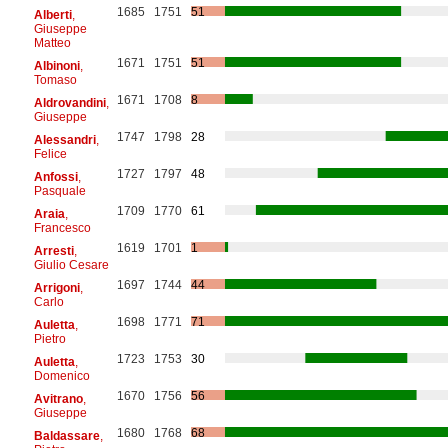
1685
1751
51
Alberti
,
Giuseppe
Matteo
1671
1751
51
Albinoni
,
Tomaso
1671
1708
8
Aldrovandini
,
Giuseppe
1747
1798
28
Alessandri
,
Felice
1727
1797
48
Anfossi
,
Pasquale
1709
1770
61
Araia
,
Francesco
1619
1701
1
Arresti
,
Giulio Cesare
1697
1744
44
Arrigoni
,
Carlo
1698
1771
71
Auletta
,
Pietro
1723
1753
30
Auletta
,
Domenico
1670
1756
56
Avitrano
,
Giuseppe
1680
1768
68
Baldassare
,