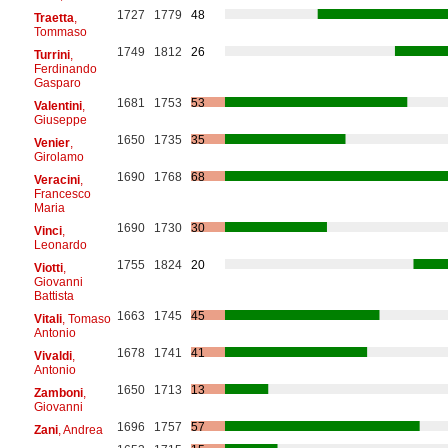
1727
1779
48
Traetta
,
Tommaso
1749
1812
26
Turrini
,
Ferdinando
Gasparo
1681
1753
53
Valentini
,
Giuseppe
1650
1735
35
Venier
,
Girolamo
1690
1768
68
Veracini
,
Francesco
Maria
1690
1730
30
Vinci
,
Leonardo
1755
1824
20
Viotti
,
Giovanni
Battista
1663
1745
45
Vitali
, Tomaso
Antonio
1678
1741
41
Vivaldi
,
Antonio
1650
1713
13
Zamboni
,
Giovanni
1696
1757
57
Zani
, Andrea