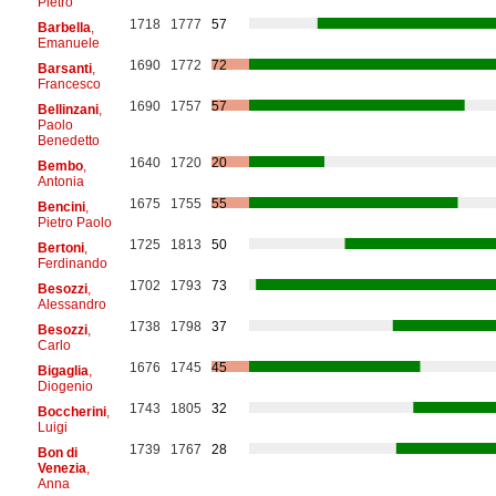
Pietro
1718
1777
57
Barbella
,
Emanuele
1690
1772
72
Barsanti
,
Francesco
1690
1757
57
Bellinzani
,
Paolo
Benedetto
1640
1720
20
Bembo
,
Antonia
1675
1755
55
Bencini
,
Pietro Paolo
1725
1813
50
Bertoni
,
Ferdinando
1702
1793
73
Besozzi
,
Alessandro
1738
1798
37
Besozzi
,
Carlo
1676
1745
45
Bigaglia
,
Diogenio
1743
1805
32
Boccherini
,
Luigi
1739
1767
28
Bon di
Venezia
,
Anna