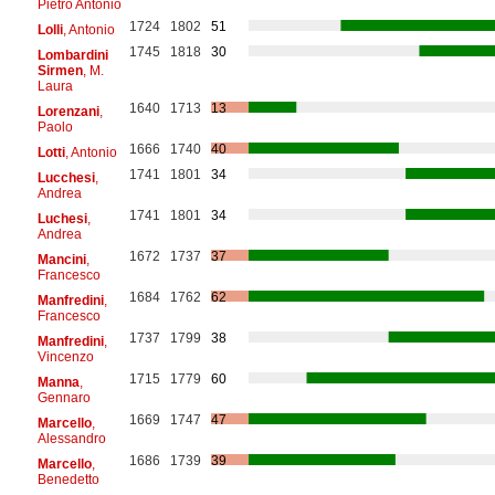
Pietro Antonio
1724
1802
51
Lolli
, Antonio
1745
1818
30
Lombardini
Sirmen
, M.
Laura
1640
1713
13
Lorenzani
,
Paolo
1666
1740
40
Lotti
, Antonio
1741
1801
34
Lucchesi
,
Andrea
1741
1801
34
Luchesi
,
Andrea
1672
1737
37
Mancini
,
Francesco
1684
1762
62
Manfredini
,
Francesco
1737
1799
38
Manfredini
,
Vincenzo
1715
1779
60
Manna
,
Gennaro
1669
1747
47
Marcello
,
Alessandro
1686
1739
39
Marcello
,
Benedetto