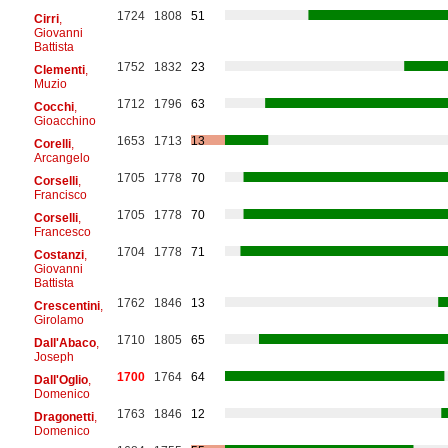
1724
1808
51
Cirri
,
Giovanni
Battista
1752
1832
23
Clementi
,
Muzio
1712
1796
63
Cocchi
,
Gioacchino
1653
1713
13
Corelli
,
Arcangelo
1705
1778
70
Corselli
,
Francisco
1705
1778
70
Corselli
,
Francesco
1704
1778
71
Costanzi
,
Giovanni
Battista
1762
1846
13
Crescentini
,
Girolamo
1710
1805
65
Dall'Abaco
,
Joseph
1700
1764
64
Dall'Oglio
,
Domenico
1763
1846
12
Dragonetti
,
Domenico