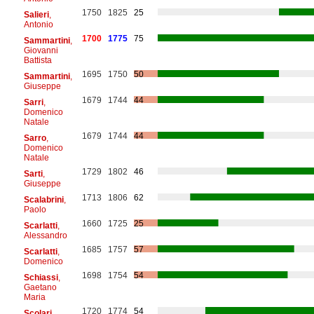
1750
1825
25
Salieri
,
Antonio
1700
1775
75
Sammartini
,
Giovanni
Battista
1695
1750
50
Sammartini
,
Giuseppe
1679
1744
44
Sarri
,
Domenico
Natale
1679
1744
44
Sarro
,
Domenico
Natale
1729
1802
46
Sarti
,
Giuseppe
1713
1806
62
Scalabrini
,
Paolo
1660
1725
25
Scarlatti
,
Alessandro
1685
1757
57
Scarlatti
,
Domenico
1698
1754
54
Schiassi
,
Gaetano
Maria
1720
1774
54
Scolari
,