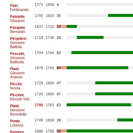
1771
1839
4
Paër
,
Ferdinando
1740
1816
35
Paisiello
,
Giovanni
1637
1710
10
Pasquini
,
Bernardo
1710
1736
26
Pergolesi
,
Giovanni
Battista
1704
1766
62
Pescetti
,
Giovanni
Battisata
1678
1760
60
Piani
,
Giovanni
Antonio
1728
1800
47
Piccini
,
Nicola
1728
1800
47
Piccinni
,
Niccolò Vito
1700
1763
63
Platti
,
Giovanni
Benedetto
1749
1838
26
Ponte
,
Lorenzo
1686
1768
68
Porpora
,