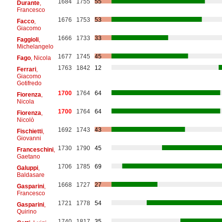
1684
1755
55
Durante
,
Francesco
1676
1753
53
Facco
,
Giacomo
1666
1733
33
Faggioli
,
Michelangelo
1677
1745
45
Fago
, Nicola
1763
1842
12
Ferrari
,
Giacomo
Gotifredo
1700
1764
64
Fiorenza
,
Nicola
1700
1764
64
Fiorenza
,
Nicolò
1692
1743
43
Fischietti
,
Giovanni
1730
1790
45
Franceschini
,
Gaetano
1706
1785
69
Galuppi
,
Baldasare
1668
1727
27
Gasparini
,
Francesco
1721
1778
54
Gasparini
,
Quirino
1740
1817
35