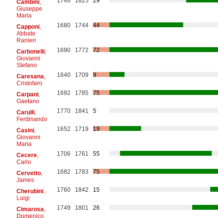
1746
1825
29
Cambini
,
Giuseppe
Maria
1680
1744
44
Capponi
,
Abbate
Ranieri
1690
1772
72
Carbonelli
,
Giovanni
Stefano
1640
1709
9
Caresana
,
Cristofaro
1692
1785
75
Carpani
,
Gaetano
1770
1841
5
Carulli
,
Ferdinando
1652
1719
19
Casini
,
Giovanni
Maria
1706
1761
55
Cecere
,
Carlo
1682
1783
75
Cervetto
,
James
1760
1842
15
Cherubini
,
Luigi
1749
1801
26
Cimarosa
,
Domenico