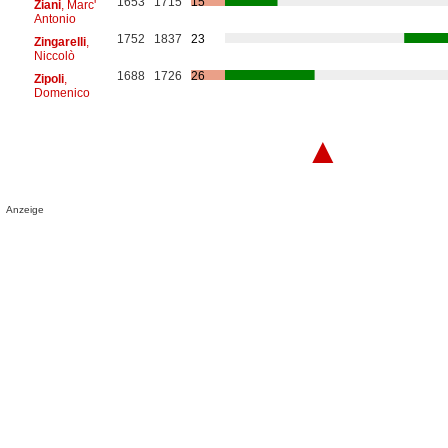
1653
1715
15
Ziani
, Marc'
Antonio
1752
1837
23
Zingarelli
,
Niccolò
1688
1726
26
Zipoli
,
Domenico
▲
Anzeige