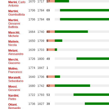
1670
1717
17
Marini
, Carlo
Antonio
1706
1784
69
Martini
,
Giambattista
1706
1784
69
Martini
,
Giovanni
Battista
1664
1740
40
Mascitti
,
Michele
1650
1709
9
Matteis
,
Nicola
1639
1703
3
Melani
,
Alessandro
1726
1800
49
Merchi
,
Giacomo
1774
1847
1
Molino
,
Francesco
1640
1706
6
Moratelli
,
Sebastiano
1680
1742
42
Mossi
,
Giovanni
1722
1793
53
Nardini
,
Pietro
1736
1827
39
Ottani
,
Bernardo