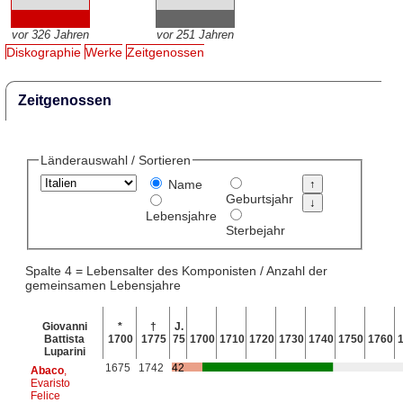
vor 326 Jahren
vor 251 Jahren
Diskographie
Werke
Zeitgenossen
Zeitgenossen
Länderauswahl / Sortieren
Name
Geburtsjahr
Lebensjahre
Sterbejahr
Spalte 4 = Lebensalter des Komponisten / Anzahl der
gemeinsamen Lebensjahre
Giovanni
*
†
J.
Battista
1700
1775
75
1700
1710
1720
1730
1740
1750
1760
Luparini
1675
1742
42
Abaco
,
Evaristo
Felice