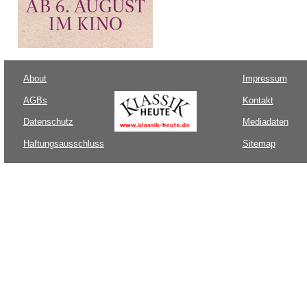
About
Impressum
AGBs
Kontakt
Datenschutz
Mediadaten
Haftungsausschluss
Sitemap