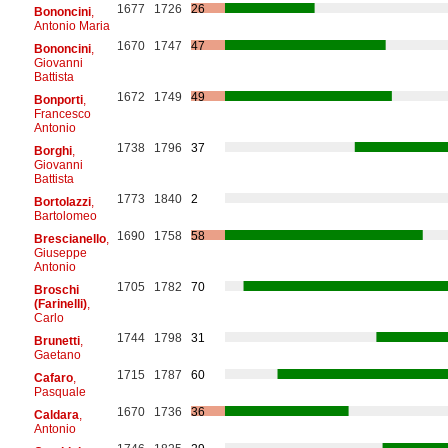
1677
1726
26
Bononcini
,
Antonio Maria
1670
1747
47
Bononcini
,
Giovanni
Battista
1672
1749
49
Bonporti
,
Francesco
Antonio
1738
1796
37
Borghi
,
Giovanni
Battista
1773
1840
2
Bortolazzi
,
Bartolomeo
1690
1758
58
Brescianello
,
Giuseppe
Antonio
1705
1782
70
Broschi
(Farinelli)
,
Carlo
1744
1798
31
Brunetti
,
Gaetano
1715
1787
60
Cafaro
,
Pasquale
1670
1736
36
Caldara
,
Antonio