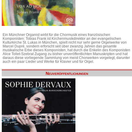
Ein Münchner Organist wirbt für die Chormusik eines französischen
Komponisten: Tobias Frank ist Kirchenmusikdirektor an der evangelischen
Kulturkirche St. Lukas in München, spielt nicht nur sehr gerne Orgelwerke von
Marcel Dupré, sondern erforscht seit über zwanzig Jahren das gesamte
musikalische Erbe dieses Komponisten, hat durch die Enkelin des Komponisten
Alice Tollet-Szebrat Zugang zu bisher unveröffentlichten Manuskripten und hat
daraus diese vorliegende Sammlung von meist Chorwerken vorgelegt, darunter
auch ein paar Lieder und Werke für Klavier und für Orgel.
Neuveröffentlichungen