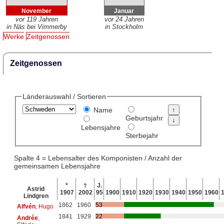
November
Januar
vor 119 Jahren
vor 24 Jahren
in Näs bei Vimmerby
in Stockholm
Werke
Zeitgenossen
Zeitgenossen
Länderauswahl / Sortieren
Name
Geburtsjahr
Lebensjahre
Sterbejahr
Spalte 4 = Lebensalter des Komponisten / Anzahl der
gemeinsamen Lebensjahre
*
†
J.
Astrid
1907
2002
95
1900
1910
1920
1930
1940
1950
1960
Lindgren
1862
1960
53
Alfvén
, Hugo
1841
1929
22
Andrée
,