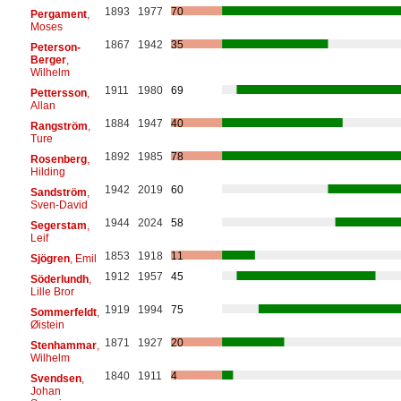
1893
1977
70
Pergament
,
Moses
1867
1942
35
Peterson-
Berger
,
Wilhelm
1911
1980
69
Pettersson
,
Allan
1884
1947
40
Rangström
,
Ture
1892
1985
78
Rosenberg
,
Hilding
1942
2019
60
Sandström
,
Sven-David
1944
2024
58
Segerstam
,
Leif
1853
1918
11
Sjögren
, Emil
1912
1957
45
Söderlundh
,
Lille Bror
1919
1994
75
Sommerfeldt
,
Øistein
1871
1927
20
Stenhammar
,
Wilhelm
1840
1911
4
Svendsen
,
Johan