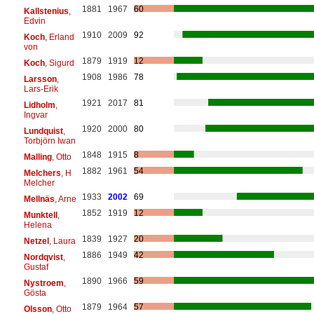
1881
1967
60
Kallstenius
,
Edvin
1910
2009
92
Koch
, Erland
von
1879
1919
12
Koch
, Sigurd
1908
1986
78
Larsson
,
Lars-Erik
1921
2017
81
Lidholm
,
Ingvar
1920
2000
80
Lundquist
,
Torbjörn Iwan
1848
1915
8
Malling
, Otto
1882
1961
54
Melchers
, H
Melcher
1933
2002
69
Mellnäs
, Arne
1852
1919
12
Munktell
,
Helena
1839
1927
20
Netzel
, Laura
1886
1949
42
Nordqvist
,
Gustaf
1890
1966
59
Nystroem
,
Gösta
1879
1964
57
Olsson
, Otto