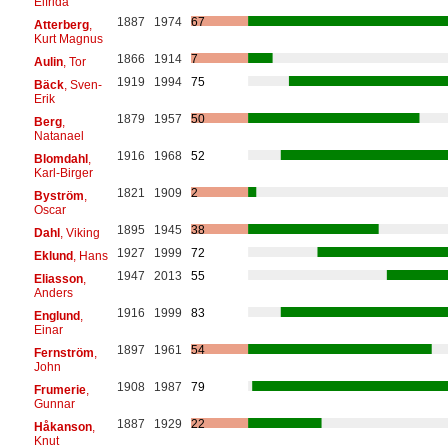
Elfrida
1887
1974
67
Atterberg
,
Kurt Magnus
1866
1914
7
Aulin
, Tor
1919
1994
75
Bäck
, Sven-
Erik
1879
1957
50
Berg
,
Natanael
1916
1968
52
Blomdahl
,
Karl-Birger
1821
1909
2
Byström
,
Oscar
1895
1945
38
Dahl
, Viking
1927
1999
72
Eklund
, Hans
1947
2013
55
Eliasson
,
Anders
1916
1999
83
Englund
,
Einar
1897
1961
54
Fernström
,
John
1908
1987
79
Frumerie
,
Gunnar
1887
1929
22
Håkanson
,
Knut