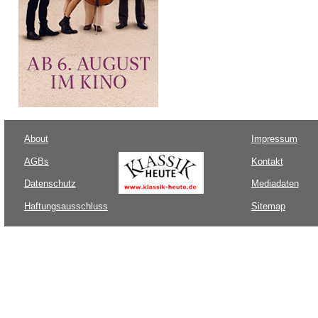
About
Impressum
AGBs
Kontakt
Datenschutz
Mediadaten
Haftungsausschluss
Sitemap