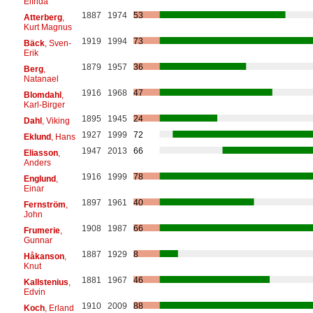
Elfrida
1887
1974
53
Atterberg
,
Kurt Magnus
1919
1994
73
Bäck
, Sven-
Erik
1879
1957
36
Berg
,
Natanael
1916
1968
47
Blomdahl
,
Karl-Birger
1895
1945
24
Dahl
, Viking
1927
1999
72
Eklund
, Hans
1947
2013
66
Eliasson
,
Anders
1916
1999
78
Englund
,
Einar
1897
1961
40
Fernström
,
John
1908
1987
66
Frumerie
,
Gunnar
1887
1929
8
Håkanson
,
Knut
1881
1967
46
Kallstenius
,
Edvin
1910
2009
88
Koch
, Erland