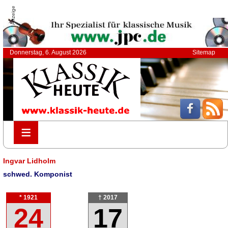
Anzeige
Donnerstag, 6. August 2026
Sitemap
≡
≡
Ingvar Lidholm
schwed. Komponist
* 1921
† 2017
24
17