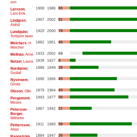
von
1908
1986
65
Larsson
,
Lars-Erik
1907
2002
81
Lindgren
,
Astrid
1920
2000
79
Lundquist
,
Torbjörn Iwan
1882
1961
40
Melchers
, H
Melcher
1933
2002
69
Mellnäs
, Arne
1839
1927
6
Netzel
, Laura
1886
1949
28
Nordqvist
,
Gustaf
1890
1966
45
Nystroem
,
Gösta
1879
1964
43
Olsson
, Otto
1893
1977
56
Pergament
,
Moses
1867
1942
21
Peterson-
Berger
,
Wilhelm
1911
1980
59
Pettersson
,
Allan
1884
1947
26
Rangström
,