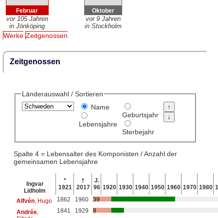
Februar
Oktober
vor 105 Jahren
vor 9 Jahren
in Jönköping
in Stockholm
Werke
Zeitgenossen
Zeitgenossen
Länderauswahl / Sortieren
Name
Geburtsjahr
Lebensjahre
Sterbejahr
Spalte 4 = Lebensalter des Komponisten / Anzahl der
gemeinsamen Lebensjahre
*
†
J.
Ingvar
1921
2017
96
1920
1930
1940
1950
1960
1970
1980
Lidholm
1862
1960
39
Alfvén
, Hugo
1841
1929
8
Andrée
,