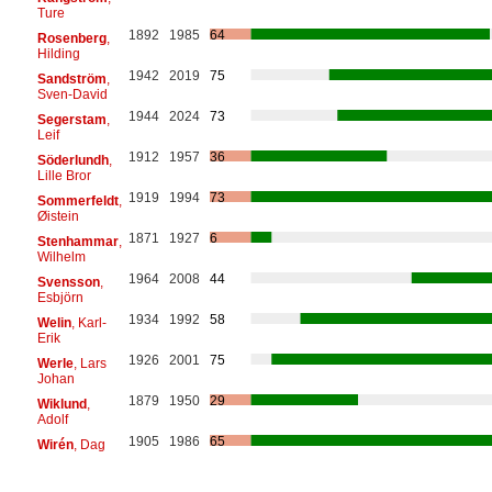
Ture
1892
1985
64
Rosenberg
,
Hilding
1942
2019
75
Sandström
,
Sven-David
1944
2024
73
Segerstam
,
Leif
1912
1957
36
Söderlundh
,
Lille Bror
1919
1994
73
Sommerfeldt
,
Øistein
1871
1927
6
Stenhammar
,
Wilhelm
1964
2008
44
Svensson
,
Esbjörn
1934
1992
58
Welin
, Karl-
Erik
1926
2001
75
Werle
, Lars
Johan
1879
1950
29
Wiklund
,
Adolf
1905
1986
65
Wirén
, Dag