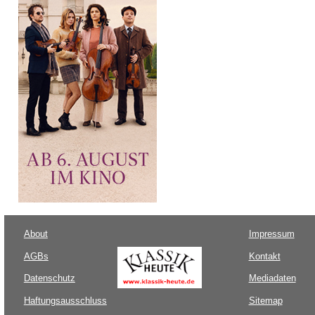
About
Impressum
AGBs
Kontakt
Datenschutz
Mediadaten
Haftungsausschluss
Sitemap