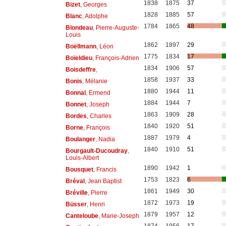
1838
1875
37
Bizet
, Georges
1828
1885
57
Blanc
, Adolphe
1784
1865
48
Blondeau
, Pierre-Auguste-
Louis
1862
1897
29
Boëllmann
, Léon
1775
1834
17
Boïeldieu
, François-Adrien
1834
1906
57
Boisdeffre
,
1858
1937
33
Bonis
, Mélanie
1880
1944
11
Bonnal
, Ermend
1884
1944
7
Bonnet
, Joseph
1863
1909
28
Bordes
, Charles
1840
1920
51
Borne
, François
1887
1979
4
Boulanger
, Nadia
1840
1910
51
Bourgault-Ducoudray
,
Louis-Albert
1890
1942
1
Bousquet
, Francis
1753
1823
6
Bréval
, Jean Baptist
1861
1949
30
Bréville
, Pierre
1872
1973
19
Büsser
, Henri
1879
1957
12
Canteloube
, Marie-Joseph