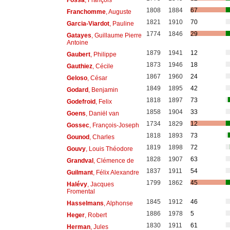
1808
1884
67
Franchomme
, Auguste
1821
1910
70
Garcia-Viardot
, Pauline
1774
1846
29
Gatayes
, Guillaume Pierre
Antoine
1879
1941
12
Gaubert
, Philippe
1873
1946
18
Gauthiez
, Cécile
1867
1960
24
Geloso
, César
1849
1895
42
Godard
, Benjamin
1818
1897
73
Godefroid
, Felix
1858
1904
33
Goens
, Daniël van
1734
1829
12
Gossec
, François-Joseph
1818
1893
73
Gounod
, Charles
1819
1898
72
Gouvy
, Louis Théodore
1828
1907
63
Grandval
, Clémence de
1837
1911
54
Guilmant
, Félix Alexandre
1799
1862
45
Halévy
, Jacques
Fromental
1845
1912
46
Hasselmans
, Alphonse
1886
1978
5
Heger
, Robert
1830
1911
61
Herman
, Jules