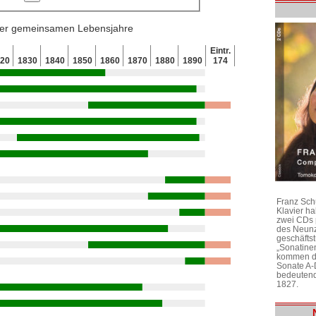
 der gemeinsamen Lebensjahre
Eintr.
820
1830
1840
1850
1860
1870
1880
1890
174
Franz Sch
Klavier h
zwei CDs 
des Neunz
geschäftst
„Sonatine
kommen di
Sonate A-
bedeutend
1827.