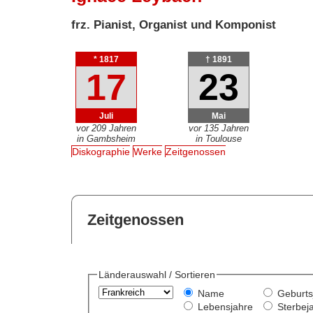
frz. Pianist, Organist und Komponist
* 1817
† 1891
17
23
Juli
Mai
vor 209 Jahren
vor 135 Jahren
in Gambsheim
in Toulouse
Diskographie
Werke
Zeitgenossen
Zeitgenossen
Länderauswahl / Sortieren
Name
Geburts
Lebensjahre
Sterbej