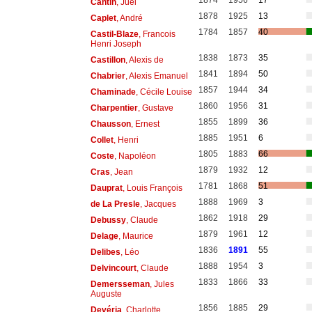
1874
1956
17
Cantin
, Juel
1878
1925
13
Caplet
, André
1784
1857
40
Castil-Blaze
, Francois
Henri Joseph
1838
1873
35
Castillon
, Alexis de
1841
1894
50
Chabrier
, Alexis Emanuel
1857
1944
34
Chaminade
, Cécile Louise
1860
1956
31
Charpentier
, Gustave
1855
1899
36
Chausson
, Ernest
1885
1951
6
Collet
, Henri
1805
1883
66
Coste
, Napoléon
1879
1932
12
Cras
, Jean
1781
1868
51
Dauprat
, Louis François
1888
1969
3
de La Presle
, Jacques
1862
1918
29
Debussy
, Claude
1879
1961
12
Delage
, Maurice
1836
1891
55
Delibes
, Léo
1888
1954
3
Delvincourt
, Claude
1833
1866
33
Demersseman
, Jules
Auguste
1856
1885
29
Devéria
, Charlotte