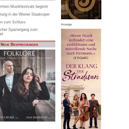
rrhein Musikfestivals beginnt
rung in der Wiener Staatsoper
en zum Schluss
Anzeige
scher Spaziergang zum
rt
Neue Besprechungen