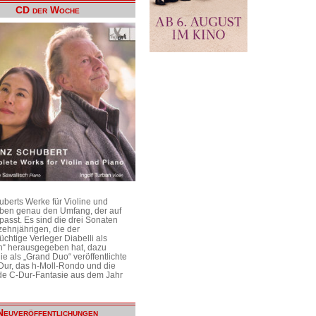
CD der Woche
uberts Werke für Violine und
aben genau den Umfang, der auf
passt. Es sind die drei Sonaten
ehnjährigen, die der
üchtige Verleger Diabelli als
n“ herausgegeben hat, dazu
e als „Grand Duo“ veröffentlichte
Dur, das h-Moll-Rondo und die
e C-Dur-Fantasie aus dem Jahr
Neuveröffentlichungen