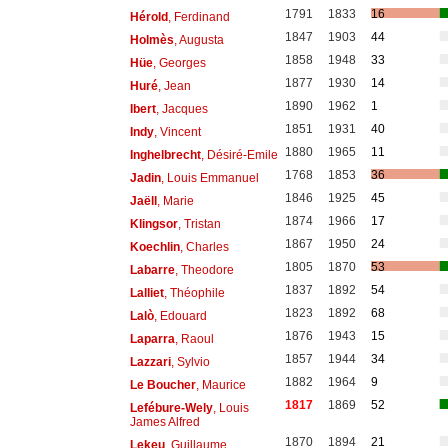
1791
1833
16
Hérold
, Ferdinand
1847
1903
44
Holmès
, Augusta
1858
1948
33
Hüe
, Georges
1877
1930
14
Huré
, Jean
1890
1962
1
Ibert
, Jacques
1851
1931
40
Indy
, Vincent
1880
1965
11
Inghelbrecht
, Désiré-Emile
1768
1853
36
Jadin
, Louis Emmanuel
1846
1925
45
Jaëll
, Marie
1874
1966
17
Klingsor
, Tristan
1867
1950
24
Koechlin
, Charles
1805
1870
53
Labarre
, Theodore
1837
1892
54
Lalliet
, Théophile
1823
1892
68
Lalò
, Edouard
1876
1943
15
Laparra
, Raoul
1857
1944
34
Lazzari
, Sylvio
1882
1964
9
Le Boucher
, Maurice
1817
1869
52
Lefébure-Wely
, Louis
James Alfred
1870
1894
21
Lekeu
, Guillaume