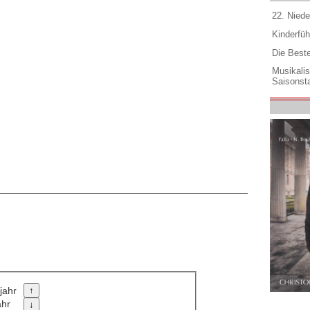
22. Niede
Kinderfüh
Die Best
Musikali
Saisonsta
jahr
ahr