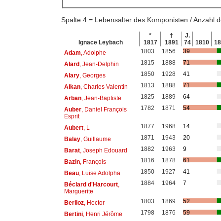
Spalte 4 = Lebensalter des Komponisten / Anzahl
*
†
J.
Ignace Leybach
1817
1891
74
1810
1
1803
1856
39
Adam
, Adolphe
1815
1888
71
Alard
, Jean-Delphin
1850
1928
41
Alary
, Georges
1813
1888
71
Alkan
, Charles Valentin
1825
1889
64
Arban
, Jean-Baptiste
1782
1871
54
Auber
, Daniel François
Esprit
1877
1968
14
Aubert
, L
1871
1943
20
Balay
, Guillaume
1882
1963
9
Barat
, Joseph Edouard
1816
1878
61
Bazin
, François
1850
1927
41
Beau
, Luise Adolpha
1884
1964
7
Béclard d'Harcourt
,
Marguerite
1803
1869
52
Berlioz
, Hector
1798
1876
59
Bertini
, Henri Jérôme