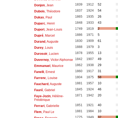
1839
1912
52
Donjon
, Jean
1837
1924
54
Dubois
, Théodore
1865
1935
26
Dukas
, Paul
1848
1933
43
Duparc
, Henri
1749
1819
2
Duport
, Jean-Louis
1886
1971
5
Dupré
, Marcel
1830
1909
61
Durand
, Auguste
1888
1979
3
Durey
, Louis
1878
1955
13
Durosoir
, Lucien
1842
1907
49
Duvernoy
, Victor Alphonse
1862
1938
29
Emmanuel
, Maurice
1860
1917
31
Fanelli
, Ernest
1804
1875
58
Farrenc
, Louise
1881
1957
10
Fauchard
, Auguste
1845
1924
46
Fauré
, Gabriel
1871
1942
20
Faye-Jozin
, Hélène-
Frédérique
1851
1921
40
Ferrari
, Gabrielle
1881
1984
10
Flem
, Paul Le
1775
1849
32
Fossa
, François