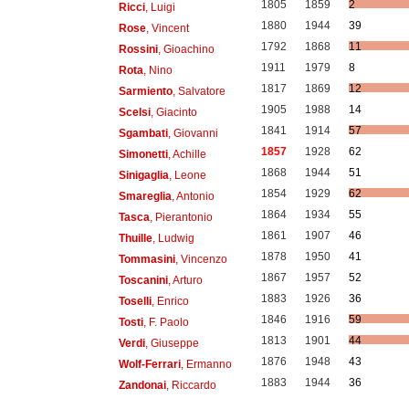
1805
1859
2
Ricci
, Luigi
1880
1944
39
Rose
, Vincent
1792
1868
11
Rossini
, Gioachino
1911
1979
8
Rota
, Nino
1817
1869
12
Sarmiento
, Salvatore
1905
1988
14
Scelsi
, Giacinto
1841
1914
57
Sgambati
, Giovanni
1857
1928
62
Simonetti
, Achille
1868
1944
51
Sinigaglia
, Leone
1854
1929
62
Smareglia
, Antonio
1864
1934
55
Tasca
, Pierantonio
1861
1907
46
Thuille
, Ludwig
1878
1950
41
Tommasini
, Vincenzo
1867
1957
52
Toscanini
, Arturo
1883
1926
36
Toselli
, Enrico
1846
1916
59
Tosti
, F. Paolo
1813
1901
44
Verdi
, Giuseppe
1876
1948
43
Wolf-Ferrari
, Ermanno
1883
1944
36
Zandonai
, Riccardo