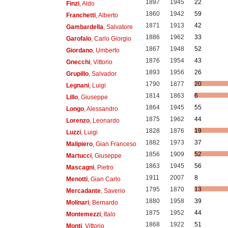
1897
1945
22
Finzi
, Aldo
1860
1942
59
Franchetti
, Alberto
1871
1913
42
Gambardella
, Salvatore
1886
1962
33
Garofalo
, Carlo Giorgio
1867
1948
52
Giordano
, Umberto
1876
1954
43
Gnecchi
, Vittorio
1893
1956
26
Grupillo
, Salvador
1790
1877
20
Legnani
, Luigi
1814
1863
6
Lillo
, Giuseppe
1864
1945
55
Longo
, Alessandro
1875
1962
44
Lorenzo
, Leonardo
1828
1876
19
Luzzi
, Luigi
1882
1973
37
Malipiero
, Gian Franceso
1856
1909
52
Martucci
, Giuseppe
1863
1945
56
Mascagni
, Pietro
1911
2007
8
Menotti
, Gian Carlo
1795
1870
13
Mercadante
, Saverio
1880
1958
39
Molinari
, Bernardo
1875
1952
44
Montemezzi
, Italo
1868
1922
51
Monti
, Vittorio