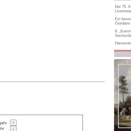
Der 75. 
Livestre
Ein beso
Giordano
9. „Komm
Sechsstä
Hannover
jahr
ahr