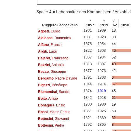
Spalte 4 = Lebensalter des Komponisten / Anzahl
*
†
J.
Ruggero Leoncavallo
1857
1919
62
1850
1901
1989
18
Agosti
, Guido
1881
1928
38
Alaleona
, Domenico
1875
1954
44
Alfano
, Franco
1822
1903
46
Arditi
, Luigi
1867
1934
52
Bajardi
, Francesco
1818
1897
40
Bazzini
, Antonio
1877
1973
42
Becce
, Giuseppe
1791
1863
6
Bergamo
, Padre Davide
1844
1914
57
Bigazzi
, Pénélope
1874
1919
45
Blumenthal
, Sandro
1842
1918
61
Boïto
, Arrigo
1900
1980
19
Bonagura
, Enzio
1861
1925
58
Bossi
, Marco Enrico
1821
1889
32
Bottesini
, Giovanni
1792
1865
8
Bottesini
, Pietro