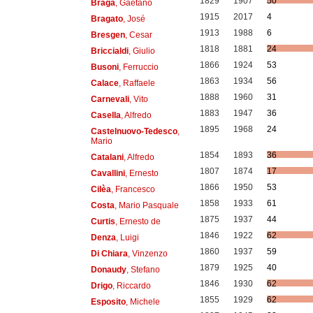
1829
1907
50
Braga
, Gaetano
1915
2017
4
Bragato
, José
1913
1988
6
Bresgen
, Cesar
1818
1881
24
Briccialdi
, Giulio
1866
1924
53
Busoni
, Ferruccio
1863
1934
56
Calace
, Raffaele
1888
1960
31
Carnevali
, Vito
1883
1947
36
Casella
, Alfredo
1895
1968
24
Castelnuovo-Tedesco
,
Mario
1854
1893
36
Catalani
, Alfredo
1807
1874
17
Cavallini
, Ernesto
1866
1950
53
Cilèa
, Francesco
1858
1933
61
Costa
, Mario Pasquale
1875
1937
44
Curtis
, Ernesto de
1846
1922
62
Denza
, Luigi
1860
1937
59
Di Chiara
, Vinzenzo
1879
1925
40
Donaudy
, Stefano
1846
1930
62
Drigo
, Riccardo
1855
1929
62
Esposito
, Michele