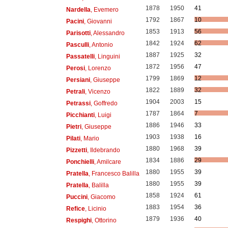
1878
1950
41
Nardella
, Evemero
1792
1867
10
Pacini
, Giovanni
1853
1913
56
Parisotti
, Alessandro
1842
1924
62
Pasculli
, Antonio
1887
1925
32
Passatelli
, Linguini
1872
1956
47
Perosi
, Lorenzo
1799
1869
12
Persiani
, Giuseppe
1822
1889
32
Petrali
, Vicenzo
1904
2003
15
Petrassi
, Goffredo
1787
1864
7
Picchianti
, Luigi
1886
1946
33
Pietri
, Giuseppe
1903
1938
16
Pilati
, Mario
1880
1968
39
Pizzetti
, Ildebrando
1834
1886
29
Ponchielli
, Amilcare
1880
1955
39
Pratella
, Francesco Balilla
1880
1955
39
Pratella
, Balilla
1858
1924
61
Puccini
, Giacomo
1883
1954
36
Refice
, Licinio
1879
1936
40
Respighi
, Ottorino