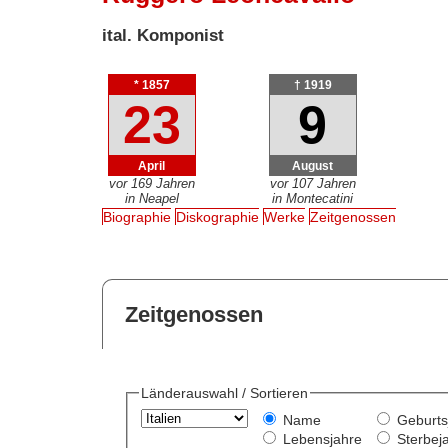
ital. Komponist
* 1857
† 1919
23
9
April
August
vor 169 Jahren
vor 107 Jahren
in Neapel
in Montecatini
Biographie
Diskographie
Werke
Zeitgenossen
Zeitgenossen
Länderauswahl / Sortieren
Name
Geburts
Lebensjahre
Sterbej