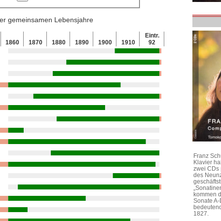
 der gemeinsamen Lebensjahre
Eintr.
1860
1870
1880
1890
1900
1910
92
Franz Sch
Klavier h
zwei CDs 
des Neunz
geschäftst
„Sonatine
kommen di
Sonate A-
bedeutend
1827.