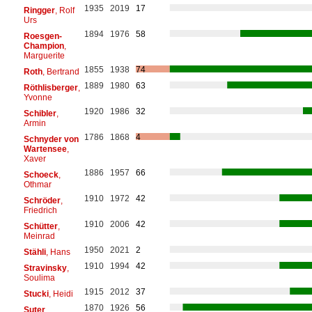
1935
2019
17
Ringger
, Rolf
Urs
1894
1976
58
Roesgen-
Champion
,
Marguerite
1855
1938
74
Roth
, Bertrand
1889
1980
63
Röthlisberger
,
Yvonne
1920
1986
32
Schibler
,
Armin
1786
1868
4
Schnyder von
Wartensee
,
Xaver
1886
1957
66
Schoeck
,
Othmar
1910
1972
42
Schröder
,
Friedrich
1910
2006
42
Schütter
,
Meinrad
1950
2021
2
Stähli
, Hans
1910
1994
42
Stravinsky
,
Soulima
1915
2012
37
Stucki
, Heidi
1870
1926
56
Suter
,