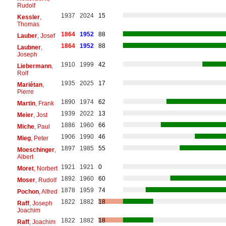
Rudolf
1937
2024
15
Kessler
,
Thomas
1864
1952
88
Lauber
, Josef
1864
1952
88
Laubner
,
Joseph
1910
1999
42
Liebermann
,
Rolf
1935
2025
17
Mariétan
,
Pierre
1890
1974
62
Martin
, Frank
1939
2022
13
Meier
, Jost
1886
1960
66
Miche
, Paul
1906
1990
46
Mieg
, Peter
1897
1985
55
Moeschinger
,
Albert
1921
1921
0
Moret
, Norbert
1892
1960
60
Moser
, Rudolf
1878
1959
74
Pochon
, Alfred
1822
1882
18
Raff
, Joseph
Joachim
1822
1882
18
Raff
, Joachim