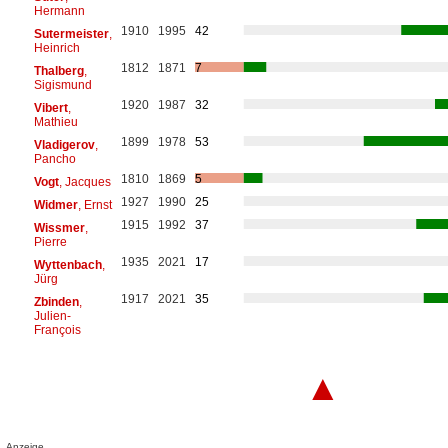
Hermann
1910
1995
42
Sutermeister
,
Heinrich
1812
1871
7
Thalberg
,
Sigismund
1920
1987
32
Vibert
,
Mathieu
1899
1978
53
Vladigerov
,
Pancho
1810
1869
5
Vogt
, Jacques
1927
1990
25
Widmer
, Ernst
1915
1992
37
Wissmer
,
Pierre
1935
2021
17
Wyttenbach
,
Jürg
1917
2021
35
Zbinden
,
Julien-
François
▲
Anzeige