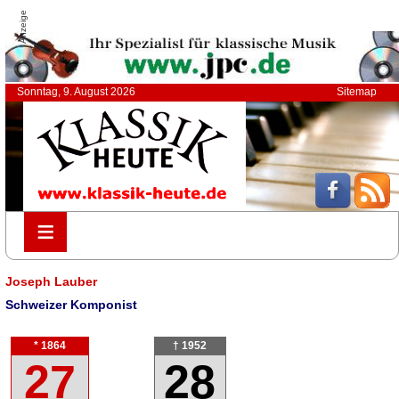
Anzeige
Sonntag, 9. August 2026
Sitemap
≡
≡
Joseph Lauber
Schweizer Komponist
* 1864
† 1952
27
28