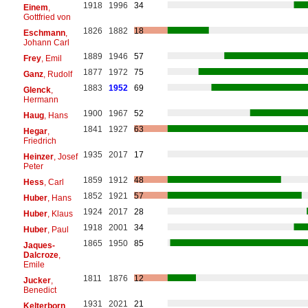
1918
1996
34
Einem
,
Gottfried von
1826
1882
18
Eschmann
,
Johann Carl
1889
1946
57
Frey
, Emil
1877
1972
75
Ganz
, Rudolf
1883
1952
69
Glenck
,
Hermann
1900
1967
52
Haug
, Hans
1841
1927
63
Hegar
,
Friedrich
1935
2017
17
Heinzer
, Josef
Peter
1859
1912
48
Hess
, Carl
1852
1921
57
Huber
, Hans
1924
2017
28
Huber
, Klaus
1918
2001
34
Huber
, Paul
1865
1950
85
Jaques-
Dalcroze
,
Emile
1811
1876
12
Jucker
,
Benedict
1931
2021
21
Kelterborn
,