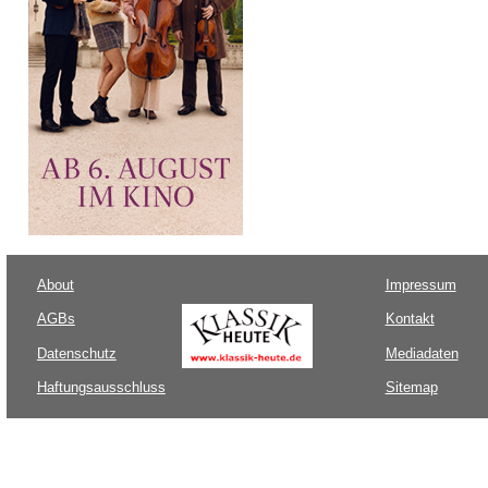
About
Impressum
AGBs
Kontakt
Datenschutz
Mediadaten
Haftungsausschluss
Sitemap