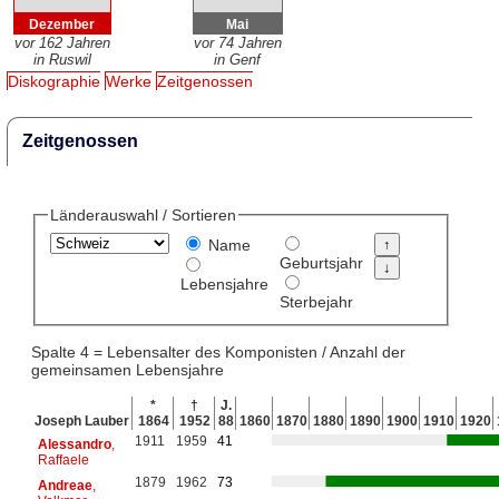
Dezember
Mai
vor 162 Jahren
vor 74 Jahren
in Ruswil
in Genf
Diskographie
Werke
Zeitgenossen
Zeitgenossen
Länderauswahl / Sortieren
Name
Geburtsjahr
Lebensjahre
Sterbejahr
Spalte 4 = Lebensalter des Komponisten / Anzahl der
gemeinsamen Lebensjahre
*
†
J.
Joseph Lauber
1864
1952
88
1860
1870
1880
1890
1900
1910
1920
1911
1959
41
Alessandro
,
Raffaele
1879
1962
73
Andreae
,