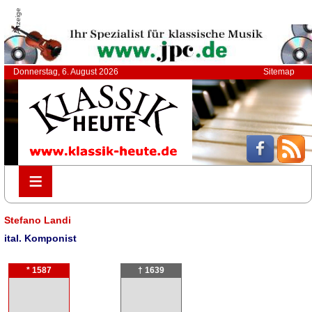
Anzeige
Donnerstag, 6. August 2026
Sitemap
≡
≡
Stefano Landi
ital. Komponist
* 1587
† 1639