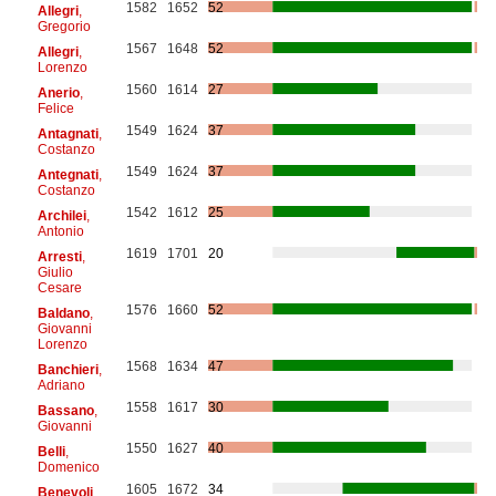
1582
1652
52
Allegri
,
Gregorio
1567
1648
52
Allegri
,
Lorenzo
1560
1614
27
Anerio
,
Felice
1549
1624
37
Antagnati
,
Costanzo
1549
1624
37
Antegnati
,
Costanzo
1542
1612
25
Archilei
,
Antonio
1619
1701
20
Arresti
,
Giulio
Cesare
1576
1660
52
Baldano
,
Giovanni
Lorenzo
1568
1634
47
Banchieri
,
Adriano
1558
1617
30
Bassano
,
Giovanni
1550
1627
40
Belli
,
Domenico
1605
1672
34
Benevoli
,