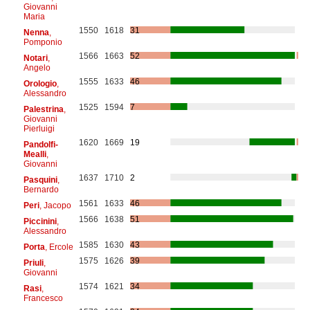
Giovanni
Maria
1550
1618
31
Nenna
,
Pomponio
1566
1663
52
Notari
,
Angelo
1555
1633
46
Orologio
,
Alessandro
1525
1594
7
Palestrina
,
Giovanni
Pierluigi
1620
1669
19
Pandolfi-
Mealli
,
Giovanni
1637
1710
2
Pasquini
,
Bernardo
1561
1633
46
Peri
, Jacopo
1566
1638
51
Piccinini
,
Alessandro
1585
1630
43
Porta
, Ercole
1575
1626
39
Priuli
,
Giovanni
1574
1621
34
Rasi
,
Francesco