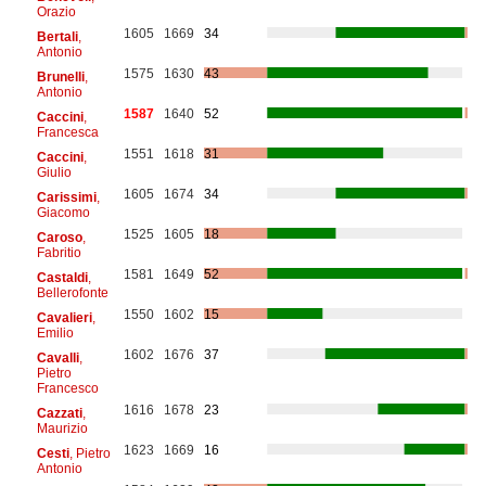
Orazio
1605
1669
34
Bertali
,
Antonio
1575
1630
43
Brunelli
,
Antonio
1587
1640
52
Caccini
,
Francesca
1551
1618
31
Caccini
,
Giulio
1605
1674
34
Carissimi
,
Giacomo
1525
1605
18
Caroso
,
Fabritio
1581
1649
52
Castaldi
,
Bellerofonte
1550
1602
15
Cavalieri
,
Emilio
1602
1676
37
Cavalli
,
Pietro
Francesco
1616
1678
23
Cazzati
,
Maurizio
1623
1669
16
Cesti
, Pietro
Antonio