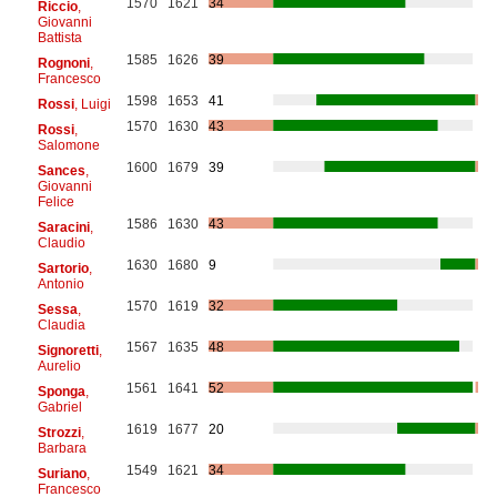
1570
1621
34
Riccio
,
Giovanni
Battista
1585
1626
39
Rognoni
,
Francesco
1598
1653
41
Rossi
, Luigi
1570
1630
43
Rossi
,
Salomone
1600
1679
39
Sances
,
Giovanni
Felice
1586
1630
43
Saracini
,
Claudio
1630
1680
9
Sartorio
,
Antonio
1570
1619
32
Sessa
,
Claudia
1567
1635
48
Signoretti
,
Aurelio
1561
1641
52
Sponga
,
Gabriel
1619
1677
20
Strozzi
,
Barbara
1549
1621
34
Suriano
,
Francesco