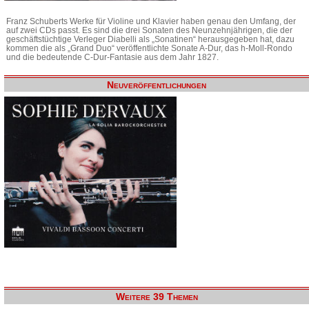
Franz Schuberts Werke für Violine und Klavier haben genau den Umfang, der
auf zwei CDs passt. Es sind die drei Sonaten des Neunzehnjährigen, die der
geschäftstüchtige Verleger Diabelli als „Sonatinen“ herausgegeben hat, dazu
kommen die als „Grand Duo“ veröffentlichte Sonate A-Dur, das h-Moll-Rondo
und die bedeutende C-Dur-Fantasie aus dem Jahr 1827.
Neuveröffentlichungen
Weitere 39 Themen