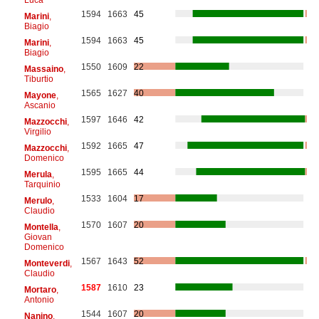
1594
1663
45
Marini
,
Biagio
1594
1663
45
Marini
,
Biagio
1550
1609
22
Massaino
,
Tiburtio
1565
1627
40
Mayone
,
Ascanio
1597
1646
42
Mazzocchi
,
Virgilio
1592
1665
47
Mazzocchi
,
Domenico
1595
1665
44
Merula
,
Tarquinio
1533
1604
17
Merulo
,
Claudio
1570
1607
20
Montella
,
Giovan
Domenico
1567
1643
52
Monteverdi
,
Claudio
1587
1610
23
Mortaro
,
Antonio
1544
1607
20
Nanino
,