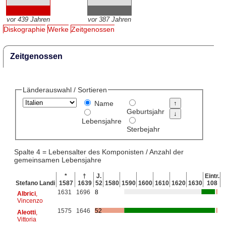
vor 439 Jahren
vor 387 Jahren
Diskographie
Werke
Zeitgenossen
Zeitgenossen
Länderauswahl / Sortieren
Name
Geburtsjahr
Lebensjahre
Sterbejahr
Spalte 4 = Lebensalter des Komponisten / Anzahl der
gemeinsamen Lebensjahre
*
†
J.
Eintr.
Stefano Landi
1587
1639
52
1580
1590
1600
1610
1620
1630
108
1631
1696
8
Albrici
,
Vincenzo
1575
1646
52
Aleotti
,
Vittoria