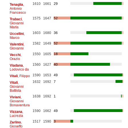
1610
1661
29
Tenaglia
,
Antonio
Francesco
1575
1647
52
Trabaci
,
Giovanni
Maria
1603
1680
36
Uccellini
,
Marco
1582
1649
52
Valentini
,
Giovanni
1550
1605
18
Vecchi
,
Orazio
1560
1627
40
Viadana
,
Lodovico da
1590
1653
49
Vitali
, Filippo
1632
1692
7
Vitali
,
Giovanni
Battista
1638
1692
1
Viviani
,
Giovanni
Bonaventura
1590
1662
49
Vizzana
,
Lucrezia
1517
1590
3
Zarlino
,
Gioseffo