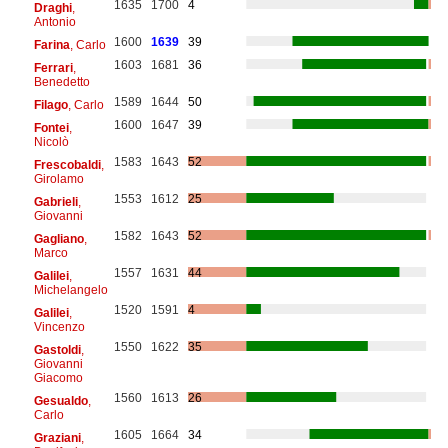
1635
1700
4
Draghi
,
Antonio
1600
1639
39
Farina
, Carlo
1603
1681
36
Ferrari
,
Benedetto
1589
1644
50
Filago
, Carlo
1600
1647
39
Fontei
,
Nicolò
1583
1643
52
Frescobaldi
,
Girolamo
1553
1612
25
Gabrieli
,
Giovanni
1582
1643
52
Gagliano
,
Marco
1557
1631
44
Galilei
,
Michelangelo
1520
1591
4
Galilei
,
Vincenzo
1550
1622
35
Gastoldi
,
Giovanni
Giacomo
1560
1613
26
Gesualdo
,
Carlo
1605
1664
34
Graziani
,