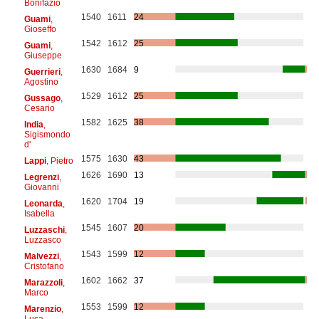
Bonifazio
1540
1611
24
Guami
,
Gioseffo
1542
1612
25
Guami
,
Giuseppe
1630
1684
9
Guerrieri
,
Agostino
1529
1612
25
Gussago
,
Cesario
1582
1625
38
India
,
Sigismondo
d'
1575
1630
43
Lappi
, Pietro
1626
1690
13
Legrenzi
,
Giovanni
1620
1704
19
Leonarda
,
Isabella
1545
1607
20
Luzzaschi
,
Luzzasco
1543
1599
12
Malvezzi
,
Cristofano
1602
1662
37
Marazzoli
,
Marco
1553
1599
12
Marenzio
,
Luca