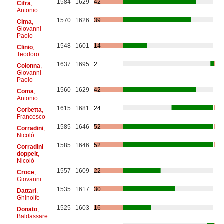
1584
1629
42
Cifra
,
Antonio
1570
1626
39
Cima
,
Giovanni
Paolo
1548
1601
14
Clinio
,
Teodoro
1637
1695
2
Colonna
,
Giovanni
Paolo
1560
1629
42
Coma
,
Antonio
1615
1681
24
Corbetta
,
Francesco
1585
1646
52
Corradini
,
Nicolò
1585
1646
52
Corradini
doppelt
,
Nicolò
1557
1609
22
Croce
,
Giovanni
1535
1617
30
Dattari
,
Ghinolfo
1525
1603
16
Donato
,
Baldassare