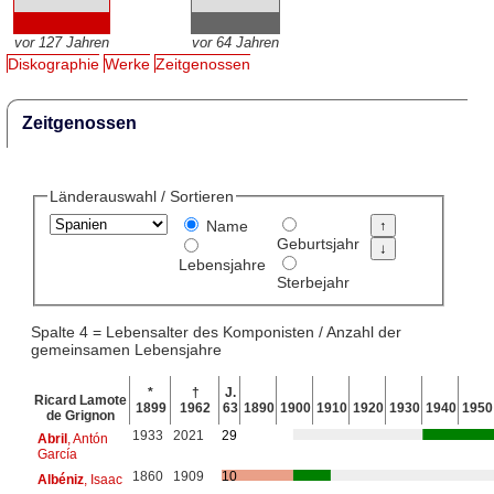
vor 127 Jahren
vor 64 Jahren
Diskographie
Werke
Zeitgenossen
Zeitgenossen
Länderauswahl / Sortieren
Name
Geburtsjahr
Lebensjahre
Sterbejahr
Spalte 4 = Lebensalter des Komponisten / Anzahl der
gemeinsamen Lebensjahre
*
†
J.
Ricard Lamote
1899
1962
63
1890
1900
1910
1920
1930
1940
1950
de Grignon
1933
2021
29
Abril
, Antón
García
1860
1909
10
Albéniz
, Isaac