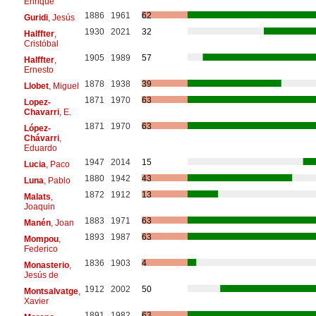
Enrique
1886
1961
62
Guridi
, Jesús
1930
2021
32
Halffter
,
Cristóbal
1905
1989
57
Halffter
,
Ernesto
1878
1938
39
Llobet
, Miguel
1871
1970
63
Lopez-
Chavarri
, E.
1871
1970
63
López-
Chávarri
,
Eduardo
1947
2014
15
Lucia
, Paco
1880
1942
43
Luna
, Pablo
1872
1912
13
Malats
,
Joaquin
1883
1971
63
Manén
, Joan
1893
1987
63
Mompou
,
Federico
1836
1903
4
Monasterio
,
Jesús de
1912
2002
50
Montsalvatge
,
Xavier
1891
1982
63