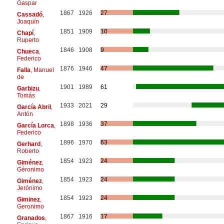
Gaspar
1867
1926
27
Cassadó
,
Joaquín
1851
1909
10
Chapí
,
Ruperto
1846
1908
9
Chueca
,
Federico
1876
1946
47
Falla
, Manuel
de
1901
1989
61
Garbizu
,
Tomás
1933
2021
29
García Abril
,
Antón
1898
1936
37
García Lorca
,
Federico
1896
1970
63
Gerhard
,
Roberto
1854
1923
24
Giménez
,
Géronimo
1854
1923
24
Giménez
,
Jerónimo
1854
1923
24
Giminez
,
Geronimo
1867
1916
17
Granados
,