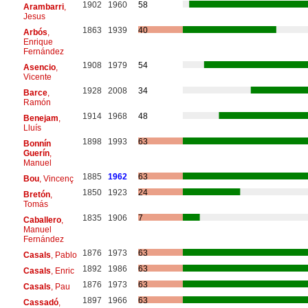
1902
1960
58
Arambarri
,
Jesus
1863
1939
40
Arbós
,
Enrique
Fernández
1908
1979
54
Asencio
,
Vicente
1928
2008
34
Barce
,
Ramón
1914
1968
48
Benejam
,
Lluís
1898
1993
63
Bonnín
Guerín
,
Manuel
1885
1962
63
Bou
, Vincenç
1850
1923
24
Bretón
,
Tomás
1835
1906
7
Caballero
,
Manuel
Fernández
1876
1973
63
Casals
, Pablo
1892
1986
63
Casals
, Enric
1876
1973
63
Casals
, Pau
1897
1966
63
Cassadó
,