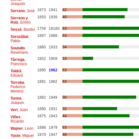
Joaquim
1873
1941
42
Serrano
, José
1850
1939
40
Serrano y
Ruiz
, Emilio
1756
18160
63
Sessé
, Basilio
1897
1988
63
Sorozábal
,
Pablo
1880
1933
34
Soutullo
,
Reveriano
1852
1909
10
Tárrega
,
Francisco
1895
1962
63
Toldrà
,
Eduard
1891
1982
63
Torroba
,
Federico
Moreno
1882
1949
50
Turina
,
Joaquin
1890
1931
32
Vert
, Juan
1875
1943
44
Viñes
,
Ricardo
1898
1979
63
Wajner
, Leon
1870
1947
48
Yuste
, Miguel