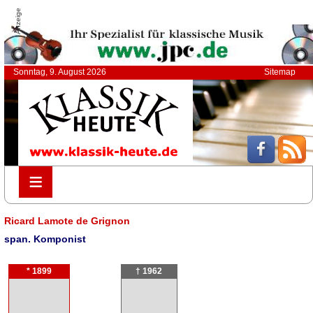
Anzeige
Sonntag, 9. August 2026
Sitemap
≡
≡
Ricard Lamote de Grignon
span. Komponist
* 1899
† 1962