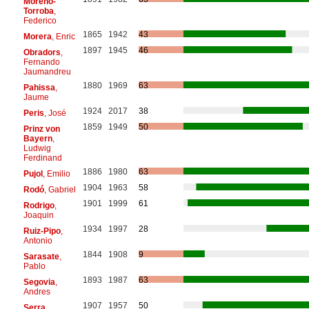
Moreno-
Torroba
,
Federico
1865
1942
43
Morera
, Enric
1897
1945
46
Obradors
,
Fernando
Jaumandreu
1880
1969
63
Pahissa
,
Jaume
1924
2017
38
Peris
, José
1859
1949
50
Prinz von
Bayern
,
Ludwig
Ferdinand
1886
1980
63
Pujol
, Emilio
1904
1963
58
Rodó
, Gabriel
1901
1999
61
Rodrigo
,
Joaquin
1934
1997
28
Ruiz-Pipo
,
Antonio
1844
1908
9
Sarasate
,
Pablo
1893
1987
63
Segovia
,
Andres
1907
1957
50
Serra
,