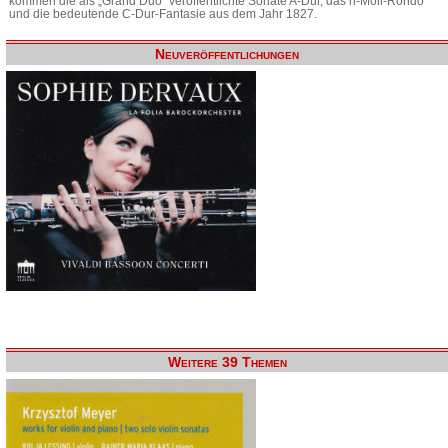
kommen die als „Grand Duo“ veröffentlichte Sonate A-Dur, das h-Moll-Rondo
und die bedeutende C-Dur-Fantasie aus dem Jahr 1827.
Neuveröffentlichungen
Weitere 39 Themen