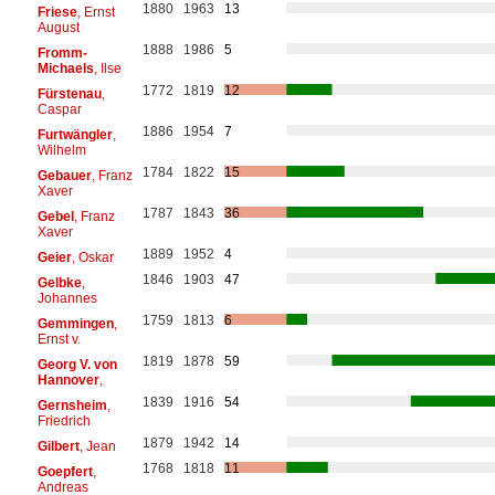
1880
1963
13
Friese
, Ernst
August
1888
1986
5
Fromm-
Michaels
, Ilse
1772
1819
12
Fürstenau
,
Caspar
1886
1954
7
Furtwängler
,
Wilhelm
1784
1822
15
Gebauer
, Franz
Xaver
1787
1843
36
Gebel
, Franz
Xaver
1889
1952
4
Geier
, Oskar
1846
1903
47
Gelbke
,
Johannes
1759
1813
6
Gemmingen
,
Ernst v.
1819
1878
59
Georg V. von
Hannover
,
1839
1916
54
Gernsheim
,
Friedrich
1879
1942
14
Gilbert
, Jean
1768
1818
11
Goepfert
,
Andreas