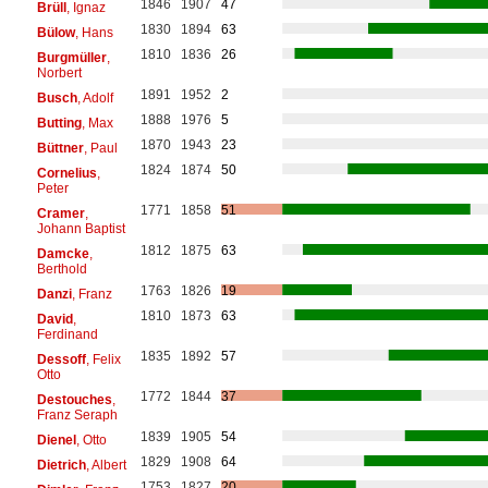
1846
1907
47
Brüll
, Ignaz
1830
1894
63
Bülow
, Hans
1810
1836
26
Burgmüller
,
Norbert
1891
1952
2
Busch
, Adolf
1888
1976
5
Butting
, Max
1870
1943
23
Büttner
, Paul
1824
1874
50
Cornelius
,
Peter
1771
1858
51
Cramer
,
Johann Baptist
1812
1875
63
Damcke
,
Berthold
1763
1826
19
Danzi
, Franz
1810
1873
63
David
,
Ferdinand
1835
1892
57
Dessoff
, Felix
Otto
1772
1844
37
Destouches
,
Franz Seraph
1839
1905
54
Dienel
, Otto
1829
1908
64
Dietrich
, Albert
1753
1827
20