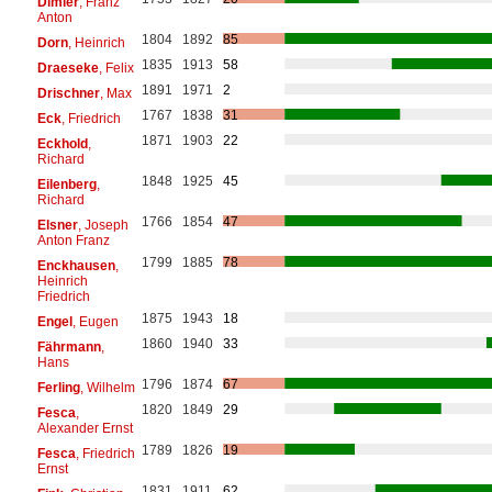
Dimler
, Franz
Anton
1804
1892
85
Dorn
, Heinrich
1835
1913
58
Draeseke
, Felix
1891
1971
2
Drischner
, Max
1767
1838
31
Eck
, Friedrich
1871
1903
22
Eckhold
,
Richard
1848
1925
45
Eilenberg
,
Richard
1766
1854
47
Elsner
, Joseph
Anton Franz
1799
1885
78
Enckhausen
,
Heinrich
Friedrich
1875
1943
18
Engel
, Eugen
1860
1940
33
Fährmann
,
Hans
1796
1874
67
Ferling
, Wilhelm
1820
1849
29
Fesca
,
Alexander Ernst
1789
1826
19
Fesca
, Friedrich
Ernst
1831
1911
62