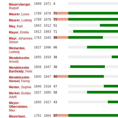
1889
1971
4
Mauersberger
,
Rudolf
1789
1878
71
Maurer
, Louis
1789
1878
71
Maurer
, Ludwig
1842
1912
51
May
, Karl
1812
1883
71
Mayer
, Emilie
1763
1845
38
Mayr
, Johannes
Simon
1827
1896
66
Meinardus
,
Ludwig
1855
1933
38
Mendelssohn
,
Arnold
1809
1847
38
Mendelssohn
Bartholdy
, Felix
1805
1847
40
Mendelssohn-
Hensel
, Fanny
1846
1918
47
Menter
, Sophie
1827
1885
58
Merkel
, Gustav
Adolf
1850
1927
43
Meyer-
Olbersleben
,
Max
1791
1864
57
Meyerbeer
,