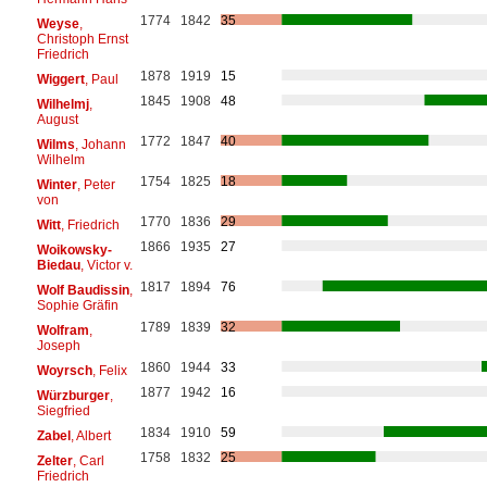
1774
1842
35
Weyse
,
Christoph Ernst
Friedrich
1878
1919
15
Wiggert
, Paul
1845
1908
48
Wilhelmj
,
August
1772
1847
40
Wilms
, Johann
Wilhelm
1754
1825
18
Winter
, Peter
von
1770
1836
29
Witt
, Friedrich
1866
1935
27
Woikowsky-
Biedau
, Victor v.
1817
1894
76
Wolf Baudissin
,
Sophie Gräfin
1789
1839
32
Wolfram
,
Joseph
1860
1944
33
Woyrsch
, Felix
1877
1942
16
Würzburger
,
Siegfried
1834
1910
59
Zabel
, Albert
1758
1832
25
Zelter
, Carl
Friedrich