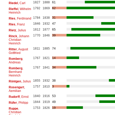
1827
1888
61
Riedel
, Carl
1792
1869
62
Rieffel
, Wilhelm
Heinrich
1784
1838
31
Ries
, Ferdinand
1846
1932
47
Ries
, Franz
1812
1877
65
Rietz
, Julius
1770
1846
39
Rinck
, Johann
Christian
Heinrich
1811
1885
74
Ritter
, August
Gottfried
1767
1821
14
Romberg
,
Andreas
1767
1841
34
Romberg
,
Bernhard
Heinrich
1855
1932
38
Röntgen
, Julius
1757
1810
3
Rosengart
,
Aemilian
1840
1916
53
Rudorff
, Ernst
1844
1919
49
Rüfer
, Philipp
1753
1826
19
Ruppe
,
Christian