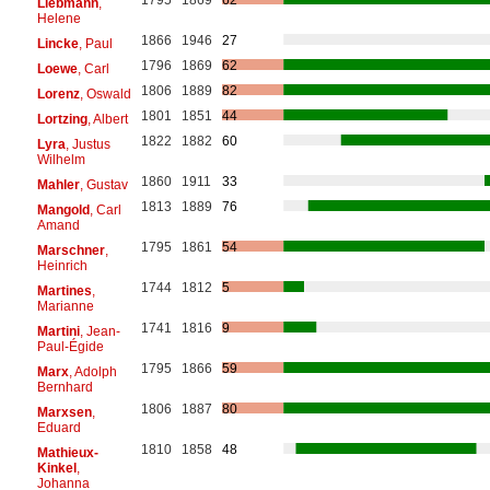
Liebmann
,
Helene
1866
1946
27
Lincke
, Paul
1796
1869
62
Loewe
, Carl
1806
1889
82
Lorenz
, Oswald
1801
1851
44
Lortzing
, Albert
1822
1882
60
Lyra
, Justus
Wilhelm
1860
1911
33
Mahler
, Gustav
1813
1889
76
Mangold
, Carl
Amand
1795
1861
54
Marschner
,
Heinrich
1744
1812
5
Martines
,
Marianne
1741
1816
9
Martini
, Jean-
Paul-Égide
1795
1866
59
Marx
, Adolph
Bernhard
1806
1887
80
Marxsen
,
Eduard
1810
1858
48
Mathieux-
Kinkel
,
Johanna