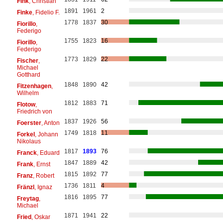
Fink
, Christian
1891
1961
2
Finke
, Fidelio F.
1778
1837
30
Fiorillo
,
Federigo
1755
1823
16
Fiorillo
,
Federigo
1773
1829
22
Fischer
,
Michael
Gotthard
1848
1890
42
Fitzenhagen
,
Wilhelm
1812
1883
71
Flotow
,
Friedrich von
1837
1926
56
Foerster
, Anton
1749
1818
11
Forkel
, Johann
Nikolaus
1817
1893
76
Franck
, Eduard
1847
1889
42
Frank
, Ernst
1815
1892
77
Franz
, Robert
1736
1811
4
Fränzl
, Ignaz
1816
1895
77
Freytag
,
Michael
1871
1941
22
Fried
, Oskar