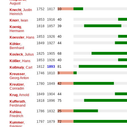
August
1752
1817
10
Knecht
, Justin
Heinrich
1853
1916
40
Knorr
, Iwan
1818
1857
39
Koenig
,
Hermann
1853
1926
40
Koessler
, Hans
1849
1927
44
Köhler
,
Bernhard
1825
1905
68
Kosleck
, Julius
1853
1926
40
Kößler
, Hans
1812
1893
81
Koßmaly
, Carl
1746
1810
3
Kreusser
,
Georg Anton
1780
1849
42
Kreutzer
,
Conradin
1849
1904
44
Krug
, Arnold
1818
1896
75
Kufferath
,
Ferdinand
1786
1832
25
Kuhlau
,
Friedrich
1797
1879
72
Kummer
,
Frédéric