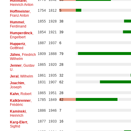
Hoffmann
,
Heinrich Anton
1754
1812
5
Hoffmeister
,
Franz Anton
1855
1928
38
Hummel
,
Ferdinand
1854
1921
39
Humperdinck
,
Engelbert
1887
1937
6
Huppertz
,
Gottfried
1809
1888
79
Jähns
, Friedrich
Wilhelm
1865
1920
28
Jenner
, Gustav
U.
1861
1935
32
Jeral
, Wilhelm
1831
1907
62
Joachim
,
Joseph
1865
1951
28
Kahn
, Robert
1785
1849
42
Kalkbrenner
,
Frédéric
1886
1946
7
Kaminski
,
Heinrich
1877
1933
16
Karg-Elert
,
Sigfrid