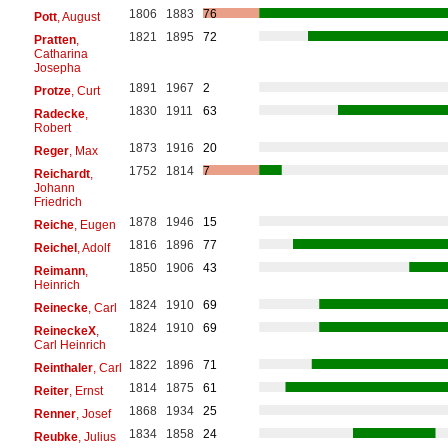
1806
1883
76
Pott
, August
1821
1895
72
Pratten
,
Catharina
Josepha
1891
1967
2
Protze
, Curt
1830
1911
63
Radecke
,
Robert
1873
1916
20
Reger
, Max
1752
1814
7
Reichardt
,
Johann
Friedrich
1878
1946
15
Reiche
, Eugen
1816
1896
77
Reichel
, Adolf
1850
1906
43
Reimann
,
Heinrich
1824
1910
69
Reinecke
, Carl
1824
1910
69
ReineckeX
,
Carl Heinrich
1822
1896
71
Reinthaler
, Carl
1814
1875
61
Reiter
, Ernst
1868
1934
25
Renner
, Josef
1834
1858
24
Reubke
, Julius