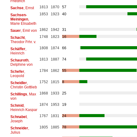
Friedrich
1813
1870
57
Sachse
, Ernst
1853
1923
40
Sachsen-
Meiningen
,
Marie Elisabeth
1862
1942
31
Sauer
, Emil von
1748
1823
16
Schacht
,
Theodor Frhr. v.
1808
1874
66
Schäffer
,
Heinrich
1813
1887
74
Schauroth
,
Delphine von
1784
1862
55
Schefer
,
Leopold
1752
1815
8
Scheidler
,
Christin Gottlieb
1868
1933
25
Schillings
, Max
von
1874
1953
19
Schmid
,
Heinrich Kaspar
1767
1831
24
Schnabel
,
Joseph
1805
1885
78
Schneider
,
Julius