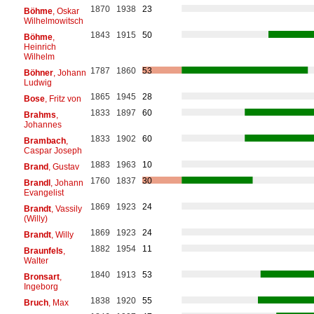
1870
1938
23
Böhme
, Oskar
Wilhelmowitsch
1843
1915
50
Böhme
,
Heinrich
Wilhelm
1787
1860
53
Böhner
, Johann
Ludwig
1865
1945
28
Bose
, Fritz von
1833
1897
60
Brahms
,
Johannes
1833
1902
60
Brambach
,
Caspar Joseph
1883
1963
10
Brand
, Gustav
1760
1837
30
Brandl
, Johann
Evangelist
1869
1923
24
Brandt
, Vassily
(Willy)
1869
1923
24
Brandt
, Willy
1882
1954
11
Braunfels
,
Walter
1840
1913
53
Bronsart
,
Ingeborg
1838
1920
55
Bruch
, Max