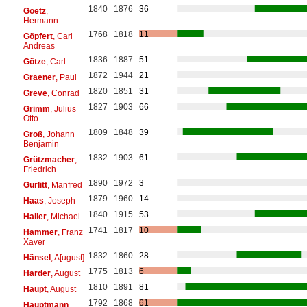
1840
1876
36
Goetz
,
Hermann
1768
1818
11
Göpfert
, Carl
Andreas
1836
1887
51
Götze
, Carl
1872
1944
21
Graener
, Paul
1820
1851
31
Greve
, Conrad
1827
1903
66
Grimm
, Julius
Otto
1809
1848
39
Groß
, Johann
Benjamin
1832
1903
61
Grützmacher
,
Friedrich
1890
1972
3
Gurlitt
, Manfred
1879
1960
14
Haas
, Joseph
1840
1915
53
Haller
, Michael
1741
1817
10
Hammer
, Franz
Xaver
1832
1860
28
Hänsel
, A[ugust]
1775
1813
6
Harder
, August
1810
1891
81
Haupt
, August
1792
1868
61
Hauptmann
,