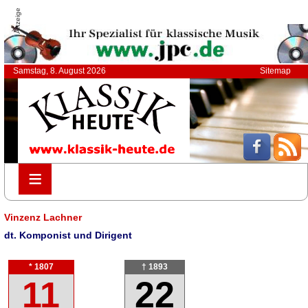
Anzeige
Samstag, 8. August 2026
Sitemap
≡
≡
Vinzenz Lachner
dt. Komponist und Dirigent
* 1807
† 1893
11
22