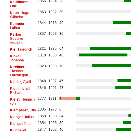
1855
1934
38
Kauffmann
,
Fritz
1863
1932
30
Kaun
, Hugo
Wilhelm
1844
1918
49
Kempter
,
Lothar
1857
1923
36
Kerker
,
Gustave
Adolphe
1821
1885
64
Kiel
, Friedrich
1810
1858
48
Kinkel
,
Johanna
1823
1903
70
Kirchner
,
Theodor
Fürchtegott
1848
1907
45
Kistler
, Cyrill
1846
1901
47
Kleinmichel
,
Richard
1777
1811
4
Kleist
, Heinrich
von
1885
1973
8
Klemperer
, Otto
1859
1933
34
Klengel
, Julius
1854
1935
39
Klengel
, Paul
1847
1902
46
Klughardt
,