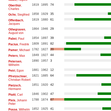
1819
1895
74
Oberthür
,
Charles
1858
1929
35
Ochs
, Siegfried
1819
1880
61
Offenbach
,
Jacques
1864
1946
29
Othegraven
,
August von
1854
1897
39
Pabst
, Paul
1809
1891
82
Pacius
, Fredrik
1782
1827
20
Pamer
, Michael
1849
1927
44
Peters
, Max
1890
1957
3
Petersen
,
Wilhelm
1881
1962
12
Petri
, Egon
1821
1885
64
Pfretzschner
,
Christian Robert
1851
1920
42
Pietzsch
,
Hermann
1846
1902
47
Piutti
, Carl
1788
1874
67
Pixis
, Johann
Peter
1852
1925
41
Posse
, Wilhelm