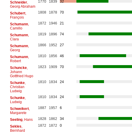
1770
1839
32
Schneider
,
Georg Abraham
1808
1878
70
Schubert
,
François
1872
1946
21
Schumann
,
Camillo
1819
1896
74
Schumann
,
Clara
1866
1952
27
Schumann
,
Georg
1810
1856
46
Schumann
,
Robert
1823
1909
70
Schuncke
,
Johann
Gottfried Hugo
1810
1834
24
Schunke
,
Christian
Ludwig
1810
1834
24
Schunke
,
Ludwig
1887
1957
6
Schweikert
,
Margarete
1828
1862
34
Seeling
, Hans
1872
1872
0
Sekles
,
Bernhard