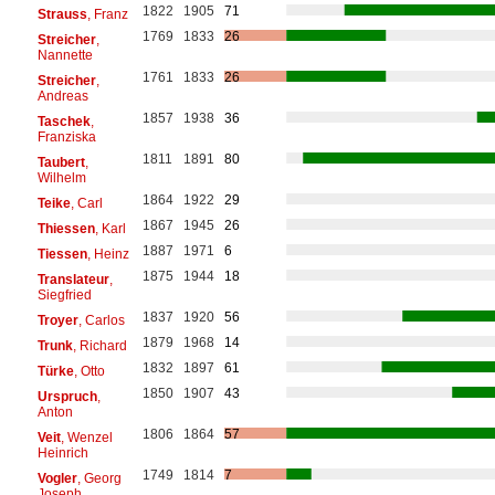
1822
1905
71
Strauss
, Franz
1769
1833
26
Streicher
,
Nannette
1761
1833
26
Streicher
,
Andreas
1857
1938
36
Taschek
,
Franziska
1811
1891
80
Taubert
,
Wilhelm
1864
1922
29
Teike
, Carl
1867
1945
26
Thiessen
, Karl
1887
1971
6
Tiessen
, Heinz
1875
1944
18
Translateur
,
Siegfried
1837
1920
56
Troyer
, Carlos
1879
1968
14
Trunk
, Richard
1832
1897
61
Türke
, Otto
1850
1907
43
Urspruch
,
Anton
1806
1864
57
Veit
, Wenzel
Heinrich
1749
1814
7
Vogler
, Georg
Joseph