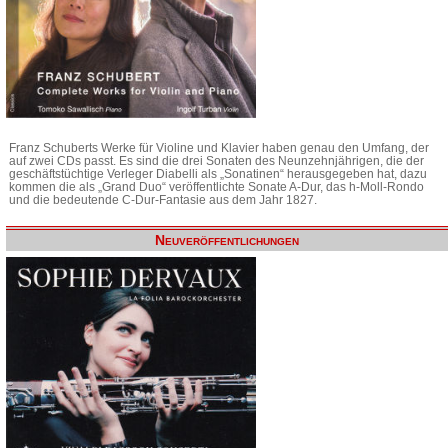
Franz Schuberts Werke für Violine und Klavier haben genau den Umfang, der
auf zwei CDs passt. Es sind die drei Sonaten des Neunzehnjährigen, die der
geschäftstüchtige Verleger Diabelli als „Sonatinen“ herausgegeben hat, dazu
kommen die als „Grand Duo“ veröffentlichte Sonate A-Dur, das h-Moll-Rondo
und die bedeutende C-Dur-Fantasie aus dem Jahr 1827.
Neuveröffentlichungen