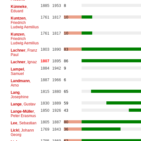
1885
1953
8
Künneke
,
Eduard
1761
1817
10
Kuntzen
,
Friedrich
Ludwig Aemilius
1761
1817
10
Kunzen
,
Friedrich
Ludwig Aemilius
1803
1890
83
Lachner
, Franz
Paul
1807
1895
86
Lachner
, Ignaz
1884
1942
9
Lampel
,
Samuel
1887
1966
6
Landmann
,
Arno
1815
1880
65
Lang
,
Josephine
1830
1889
59
Lange
, Gustav
1850
1926
43
Lange-Müller
,
Peter Erasmus
1805
1887
80
Lee
, Sebastian
1769
1843
36
Lickl
, Johann
Georg
1795
1869
62