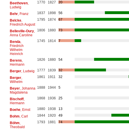
1770
1827
20
Beethoven
,
Ludwig
1837
1898
56
Behr
, Franz
1795
1874
67
Belcke
,
Friedrich August
1806
1880
73
Belleville-Oury
,
Anna Caroline
1745
1814
7
Benda
,
Friedrich
Wilhelm
Heinrich
1826
1880
54
Berens
,
Hermann
1777
1839
32
Berger
, Ludwig
1861
1911
32
Berger
,
Wilhelm
1888
1944
5
Beyer
, Johanna
Magdalena
1868
1936
25
Bischoff
,
Hermann
1880
1938
13
Boehe
, Ernst
1844
1920
49
Bohm
, Carl
1793
1881
74
Böhm
,
Theobald