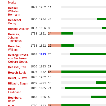
Moritz
1879
1952
14
Heckel
,
Wilhelm
Hermann
1850
1934
43
Henschel
,
Georg
1857
1956
36
Hensel
, Walther
1738
1821
14
Hermes
,
Johann
Timotheus
1738
1822
15
Herschel
,
William
1818
1893
75
Herzog Ernst II.
von Sachsen-
Coburg-Gotha
,
1866
1933
27
Hesssel
, Carl
1806
1872
65
Hetsch
, Louis
1875
1952
18
Heuer
, Gustav
1849
1924
44
Hildach
, Eugen
1811
1885
74
Hiller
,
Ferdinand
1843
1926
50
Hochberg
,
Bolko
1770
1842
35