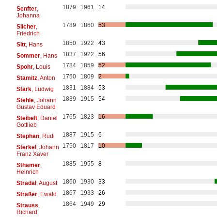
1879
1961
14
Senfter
,
Johanna
1789
1860
53
Silcher
,
Friedrich
1850
1922
43
Sitt
, Hans
1837
1922
56
Sommer
, Hans
1784
1859
52
Spohr
, Louis
1750
1809
2
Stamitz
, Anton
1831
1884
53
Stark
, Ludwig
1839
1915
54
Stehle
, Johann
Gustav Eduard
1765
1823
16
Steibelt
, Daniel
Gottlieb
1887
1915
6
Stephan
, Rudi
1750
1817
10
Sterkel
, Johann
Franz Xaver
1885
1955
8
Sthamer
,
Heinrich
1860
1930
33
Stradal
, August
1867
1933
26
Sträßer
, Ewald
1864
1949
29
Strauss
,
Richard