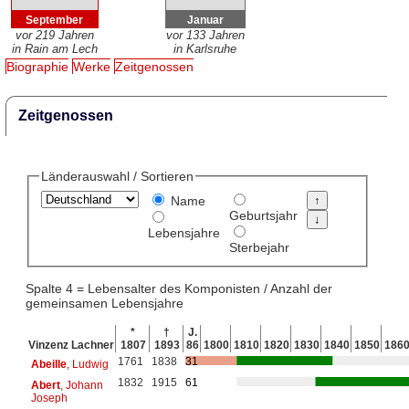
September
Januar
vor 219 Jahren
vor 133 Jahren
in Rain am Lech
in Karlsruhe
Biographie
Werke
Zeitgenossen
Zeitgenossen
Länderauswahl / Sortieren
Name
Geburtsjahr
Lebensjahre
Sterbejahr
Spalte 4 = Lebensalter des Komponisten / Anzahl der
gemeinsamen Lebensjahre
*
†
J.
Vinzenz Lachner
1807
1893
86
1800
1810
1820
1830
1840
1850
186
1761
1838
31
Abeille
, Ludwig
1832
1915
61
Abert
, Johann
Joseph