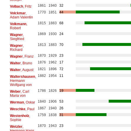
1861
1940
32
Volbach
, Fritz
1770
1851
44
Volckmar
,
Adam Valentin
1815
1883
68
Volkmann
,
Robert
1869
1930
24
Wagner
,
Siegfried
1813
1883
70
Wagner
,
Richard
1870
1929
23
Wagner
, Franz
1876
1962
17
Walter
, Bruno
1821
1896
72
Walter
, August
1882
1954
11
Waltershausen
,
Hermann
Wolfgang von
1786
1826
19
Weber
, Carl
Maria von
1840
1906
53
Werman
, Oskar
1867
1940
26
Weschke
, Paul
1759
1838
31
Westenholz
,
Sophie
1870
1943
23
Wetzler
,
Hermann Hans