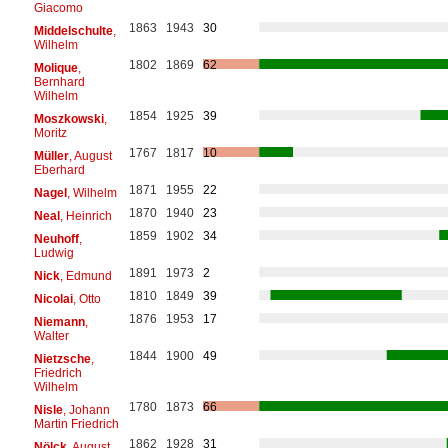
Giacomo
1863
1943
30
Middelschulte
,
Wilhelm
1802
1869
62
Molique
,
Bernhard
Wilhelm
1854
1925
39
Moszkowski
,
Moritz
1767
1817
10
Müller
, August
Eberhard
1871
1955
22
Nagel
, Wilhelm
1870
1940
23
Neal
, Heinrich
1859
1902
34
Neuhoff
,
Ludwig
1891
1973
2
Nick
, Edmund
1810
1849
39
Nicolai
, Otto
1876
1953
17
Niemann
,
Walter
1844
1900
49
Nietzsche
,
Friedrich
Wilhelm
1780
1873
66
Nisle
, Johann
Martin Friedrich
1862
1928
31
Nölck
, August