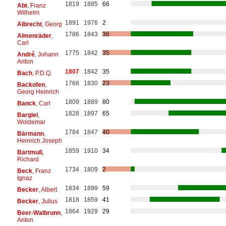
1819
1885
66
Abt
, Franz
Wilhelm
1891
1976
2
Albrecht
, Georg
1786
1843
36
Almenräder
,
Carl
1775
1842
35
André
, Johann
Anton
1807
1842
35
Bach
, P.D.Q.
1768
1830
23
Backofen
,
Georg Heinrich
1809
1889
80
Banck
, Carl
1828
1897
65
Bargiel
,
Woldemar
1784
1847
40
Bärmann
,
Heinrich Joseph
1859
1910
34
Bartmuß
,
Richard
1734
1809
2
Beck
, Franz
Ignaz
1834
1899
59
Becker
, Albert
1818
1859
41
Becker
, Julius
1864
1929
29
Beer-Walbrunn
,
Anton