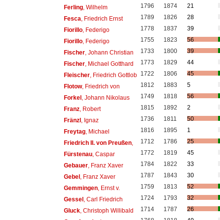
1796
1874
21
Ferling
, Wilhelm
1789
1826
28
Fesca
, Friedrich Ernst
1778
1837
39
Fiorillo
, Federigo
1755
1823
56
Fiorillo
, Federigo
1733
1800
39
Fischer
, Johann Christian
1773
1829
44
Fischer
, Michael Gotthard
1722
1806
45
Fleischer
, Friedrich Gottlob
1812
1883
5
Flotow
, Friedrich von
1749
1818
56
Forkel
, Johann Nikolaus
1815
1892
2
Franz
, Robert
1736
1811
50
Fränzl
, Ignaz
1816
1895
1
Freytag
, Michael
1712
1786
25
Friedrich II. von Preußen
,
1772
1819
45
Fürstenau
, Caspar
1784
1822
33
Gebauer
, Franz Xaver
1787
1843
30
Gebel
, Franz Xaver
1759
1813
52
Gemmingen
, Ernst v.
1724
1793
32
Gessel
, Carl Friedrich
1714
1787
26
Gluck
, Christoph Willibald