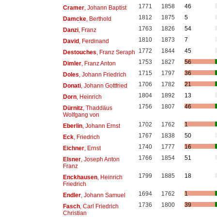
1771
1858
46
Cramer
, Johann Baptist
1812
1875
5
Damcke
, Berthold
1763
1826
54
Danzi
, Franz
1810
1873
7
David
, Ferdinand
1772
1844
45
Destouches
, Franz Seraph
1753
1827
56
Dimler
, Franz Anton
1715
1797
36
Doles
, Johann Friedrich
1706
1782
21
Donati
, Johann Gottfried
1804
1892
13
Dorn
, Heinrich
1756
1807
46
Dürnitz
, Thaddäus
Wolfgang von
1702
1762
1
Eberlin
, Johann Ernst
1767
1838
50
Eck
, Friedrich
1740
1777
16
Eichner
, Ernst
1766
1854
51
Elsner
, Joseph Anton
Franz
1799
1885
18
Enckhausen
, Heinrich
Friedrich
1694
1762
1
Endler
, Johann Samuel
1736
1800
39
Fasch
, Carl Friedrich
Christian