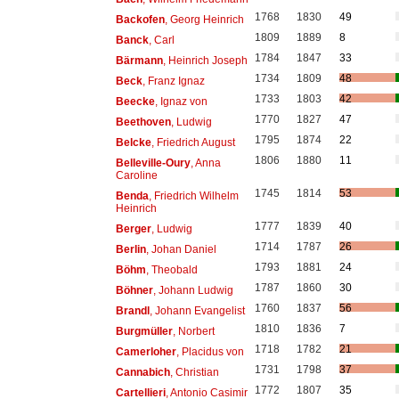
1768
1830
49
Backofen
, Georg Heinrich
1809
1889
8
Banck
, Carl
1784
1847
33
Bärmann
, Heinrich Joseph
1734
1809
48
Beck
, Franz Ignaz
1733
1803
42
Beecke
, Ignaz von
1770
1827
47
Beethoven
, Ludwig
1795
1874
22
Belcke
, Friedrich August
1806
1880
11
Belleville-Oury
, Anna
Caroline
1745
1814
53
Benda
, Friedrich Wilhelm
Heinrich
1777
1839
40
Berger
, Ludwig
1714
1787
26
Berlin
, Johan Daniel
1793
1881
24
Böhm
, Theobald
1787
1860
30
Böhner
, Johann Ludwig
1760
1837
56
Brandl
, Johann Evangelist
1810
1836
7
Burgmüller
, Norbert
1718
1782
21
Camerloher
, Placidus von
1731
1798
37
Cannabich
, Christian
1772
1807
35
Cartellieri
, Antonio Casimir