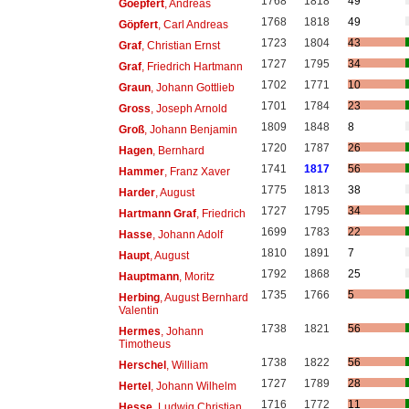
1768
1818
49
Goepfert
, Andreas
1768
1818
49
Göpfert
, Carl Andreas
1723
1804
43
Graf
, Christian Ernst
1727
1795
34
Graf
, Friedrich Hartmann
1702
1771
10
Graun
, Johann Gottlieb
1701
1784
23
Gross
, Joseph Arnold
1809
1848
8
Groß
, Johann Benjamin
1720
1787
26
Hagen
, Bernhard
1741
1817
56
Hammer
, Franz Xaver
1775
1813
38
Harder
, August
1727
1795
34
Hartmann Graf
, Friedrich
1699
1783
22
Hasse
, Johann Adolf
1810
1891
7
Haupt
, August
1792
1868
25
Hauptmann
, Moritz
1735
1766
5
Herbing
, August Bernhard
Valentin
1738
1821
56
Hermes
, Johann
Timotheus
1738
1822
56
Herschel
, William
1727
1789
28
Hertel
, Johann Wilhelm
1716
1772
11
Hesse
, Ludwig Christian