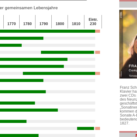
 der gemeinsamen Lebensjahre
Eintr.
0
1770
1780
1790
1800
1810
230
Franz Sch
Klavier h
zwei CDs 
des Neunz
geschäftst
„Sonatine
kommen di
Sonate A-
bedeutend
1827.