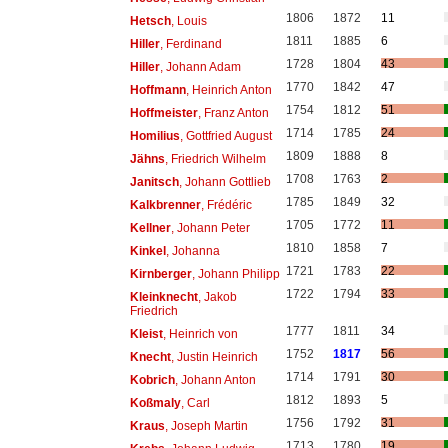
1806
1872
11
Hetsch
, Louis
1811
1885
6
Hiller
, Ferdinand
1728
1804
43
Hiller
, Johann Adam
1770
1842
47
Hoffmann
, Heinrich Anton
1754
1812
51
Hoffmeister
, Franz Anton
1714
1785
24
Homilius
, Gottfried August
1809
1888
8
Jähns
, Friedrich Wilhelm
1708
1763
2
Janitsch
, Johann Gottlieb
1785
1849
32
Kalkbrenner
, Frédéric
1705
1772
11
Kellner
, Johann Peter
1810
1858
7
Kinkel
, Johanna
1721
1783
22
Kirnberger
, Johann Philipp
1722
1794
33
Kleinknecht
, Jakob
Friedrich
1777
1811
34
Kleist
, Heinrich von
1752
1817
56
Knecht
, Justin Heinrich
1714
1791
30
Kobrich
, Johann Anton
1812
1893
5
Koßmaly
, Carl
1756
1792
31
Kraus
, Joseph Martin
1713
1780
19