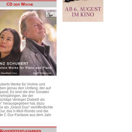
CD der Woche
uberts Werke für Violine und
aben genau den Umfang, der auf
passt. Es sind die drei Sonaten
ehnjährigen, die der
üchtige Verleger Diabelli als
n“ herausgegeben hat, dazu
e als „Grand Duo“ veröffentlichte
Dur, das h-Moll-Rondo und die
e C-Dur-Fantasie aus dem Jahr
Neuveröffentlichungen