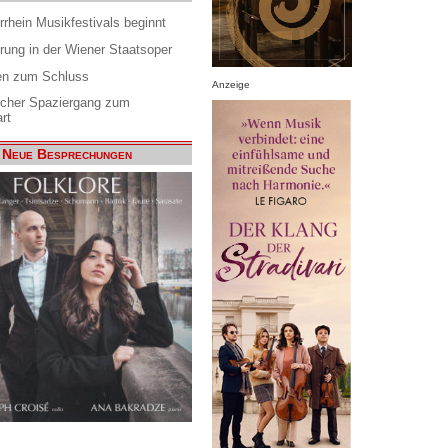
rrhein Musikfestivals beginnt
rung in der Wiener Staatsoper
en zum Schluss
Anzeige
scher Spaziergang zum
rt
Neue Besprechungen