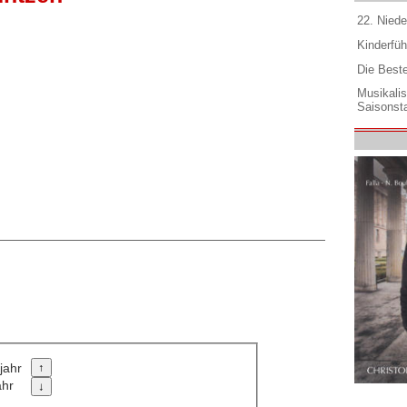
22. Niede
Kinderfüh
Die Best
Musikali
Saisonsta
jahr
ahr