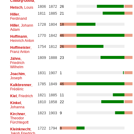
Coburg-Gotha
,
1806
1872
26
Hetsch
, Louis
1811
1885
21
Hiller
,
Ferdinand
1728
1804
18
Hiller
, Johann
Adam
1770
1842
46
Hoffmann
,
Heinrich Anton
1754
1812
26
Hoffmeister
,
Franz Anton
1809
1888
23
Jähns
,
Friedrich
Wilhelm
1831
1907
1
Joachim
,
Joseph
1785
1849
46
Kalkbrenner
,
Frédéric
1821
1885
11
Kiel
, Friedrich
1810
1858
22
Kinkel
,
Johanna
1823
1903
9
Kirchner
,
Theodor
Fürchtegott
1722
1794
8
Kleinknecht
,
Jakob Friedrich