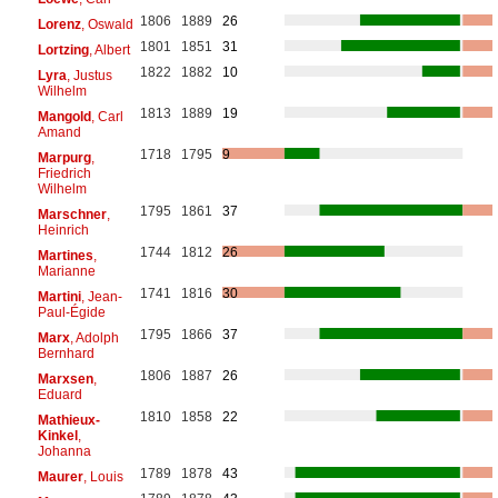
1806
1889
26
Lorenz
, Oswald
1801
1851
31
Lortzing
, Albert
1822
1882
10
Lyra
, Justus
Wilhelm
1813
1889
19
Mangold
, Carl
Amand
1718
1795
9
Marpurg
,
Friedrich
Wilhelm
1795
1861
37
Marschner
,
Heinrich
1744
1812
26
Martines
,
Marianne
1741
1816
30
Martini
, Jean-
Paul-Égide
1795
1866
37
Marx
, Adolph
Bernhard
1806
1887
26
Marxsen
,
Eduard
1810
1858
22
Mathieux-
Kinkel
,
Johanna
1789
1878
43
Maurer
, Louis