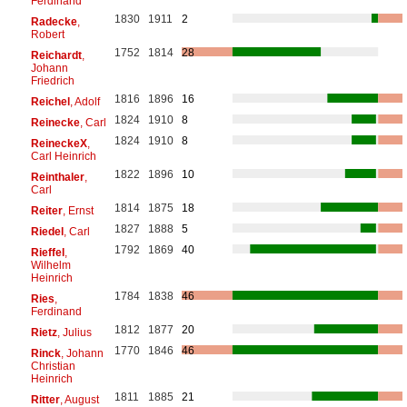
Ferdinand
1830
1911
2
Radecke
,
Robert
1752
1814
28
Reichardt
,
Johann
Friedrich
1816
1896
16
Reichel
, Adolf
1824
1910
8
Reinecke
, Carl
1824
1910
8
ReineckeX
,
Carl Heinrich
1822
1896
10
Reinthaler
,
Carl
1814
1875
18
Reiter
, Ernst
1827
1888
5
Riedel
, Carl
1792
1869
40
Rieffel
,
Wilhelm
Heinrich
1784
1838
46
Ries
,
Ferdinand
1812
1877
20
Rietz
, Julius
1770
1846
46
Rinck
, Johann
Christian
Heinrich
1811
1885
21
Ritter
, August