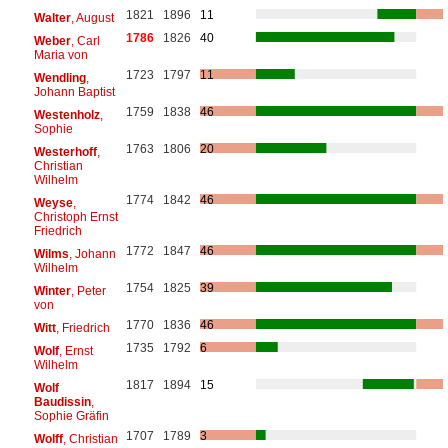
1821
1896
11
Walter
, August
1786
1826
40
Weber
, Carl
Maria von
1723
1797
11
Wendling
,
Johann Baptist
1759
1838
46
Westenholz
,
Sophie
1763
1806
20
Westerhoff
,
Christian
Wilhelm
1774
1842
46
Weyse
,
Christoph Ernst
Friedrich
1772
1847
46
Wilms
, Johann
Wilhelm
1754
1825
39
Winter
, Peter
von
1770
1836
46
Witt
, Friedrich
1735
1792
6
Wolf
, Ernst
Wilhelm
1817
1894
15
Wolf
Baudissin
,
Sophie Gräfin
1707
1789
3
Wolff
, Christian