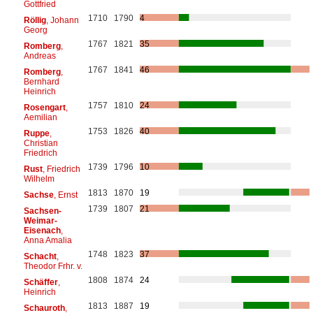
Gottfried
1710
1790
4
Röllig
, Johann
Georg
1767
1821
35
Romberg
,
Andreas
1767
1841
46
Romberg
,
Bernhard
Heinrich
1757
1810
24
Rosengart
,
Aemilian
1753
1826
40
Ruppe
,
Christian
Friedrich
1739
1796
10
Rust
, Friedrich
Wilhelm
1813
1870
19
Sachse
, Ernst
1739
1807
21
Sachsen-
Weimar-
Eisenach
,
Anna Amalia
1748
1823
37
Schacht
,
Theodor Frhr. v.
1808
1874
24
Schäffer
,
Heinrich
1813
1887
19
Schauroth
,