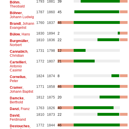
1793
1881
39
Böhm
,
Theobald
1787
1860
45
Böhner
,
Johann Ludwig
1760
1837
46
Brandl
, Johann
Evangelist
1830
1894
2
Bülow
, Hans
1810
1836
22
Burgmüller
,
Norbert
1731
1798
12
Cannabich
,
Christian
1772
1807
21
Cartellieri
,
Antonio
Casimir
1824
1874
8
Cornelius
,
Peter
1771
1858
46
Cramer
,
Johann Baptist
1812
1875
20
Damcke
,
Berthold
1763
1826
40
Danzi
, Franz
1810
1873
22
David
,
Ferdinand
1772
1844
46
Destouches
,