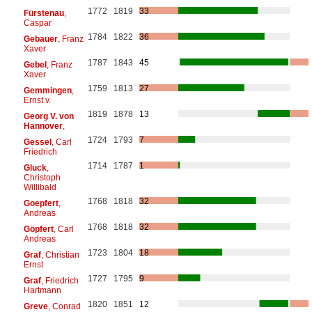
1772
1819
33
Fürstenau
,
Caspar
1784
1822
36
Gebauer
, Franz
Xaver
1787
1843
45
Gebel
, Franz
Xaver
1759
1813
27
Gemmingen
,
Ernst v.
1819
1878
13
Georg V. von
Hannover
,
1724
1793
7
Gessel
, Carl
Friedrich
1714
1787
1
Gluck
,
Christoph
Willibald
1768
1818
32
Goepfert
,
Andreas
1768
1818
32
Göpfert
, Carl
Andreas
1723
1804
18
Graf
, Christian
Ernst
1727
1795
9
Graf
, Friedrich
Hartmann
1820
1851
12
Greve
, Conrad