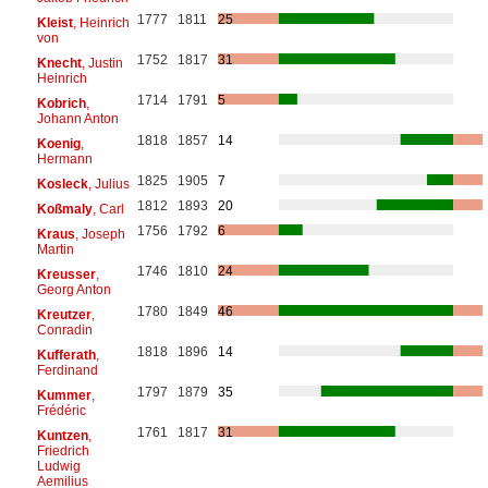
1777
1811
25
Kleist
, Heinrich
von
1752
1817
31
Knecht
, Justin
Heinrich
1714
1791
5
Kobrich
,
Johann Anton
1818
1857
14
Koenig
,
Hermann
1825
1905
7
Kosleck
, Julius
1812
1893
20
Koßmaly
, Carl
1756
1792
6
Kraus
, Joseph
Martin
1746
1810
24
Kreusser
,
Georg Anton
1780
1849
46
Kreutzer
,
Conradin
1818
1896
14
Kufferath
,
Ferdinand
1797
1879
35
Kummer
,
Frédéric
1761
1817
31
Kuntzen
,
Friedrich
Ludwig
Aemilius