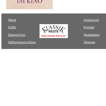
About
Impressum
AGBs
Kontakt
Datenschutz
Mediadaten
Haftungsausschluss
Sitemap