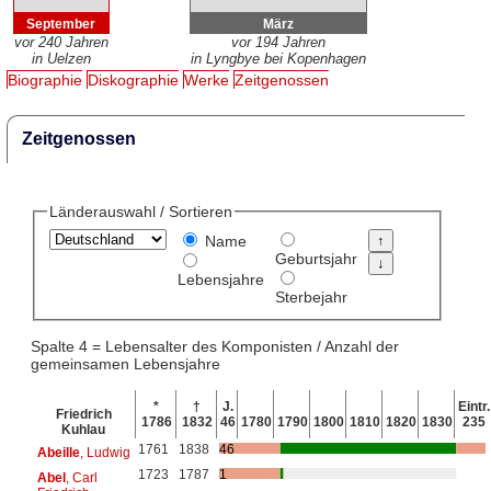
September
März
vor 240 Jahren
vor 194 Jahren
in Uelzen
in Lyngbye bei Kopenhagen
Biographie
Diskographie
Werke
Zeitgenossen
Zeitgenossen
Länderauswahl / Sortieren
Name
Geburtsjahr
Lebensjahre
Sterbejahr
Spalte 4 = Lebensalter des Komponisten / Anzahl der
gemeinsamen Lebensjahre
*
†
J.
Eintr.
Friedrich
1786
1832
46
1780
1790
1800
1810
1820
1830
235
Kuhlau
1761
1838
46
Abeille
, Ludwig
1723
1787
1
Abel
, Carl