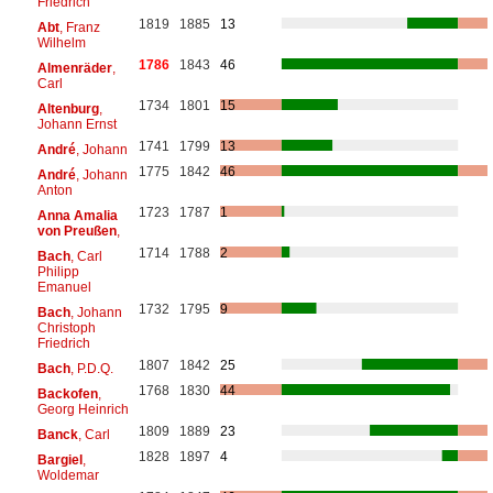
Friedrich
1819
1885
13
Abt
, Franz
Wilhelm
1786
1843
46
Almenräder
,
Carl
1734
1801
15
Altenburg
,
Johann Ernst
1741
1799
13
André
, Johann
1775
1842
46
André
, Johann
Anton
1723
1787
1
Anna Amalia
von Preußen
,
1714
1788
2
Bach
, Carl
Philipp
Emanuel
1732
1795
9
Bach
, Johann
Christoph
Friedrich
1807
1842
25
Bach
, P.D.Q.
1768
1830
44
Backofen
,
Georg Heinrich
1809
1889
23
Banck
, Carl
1828
1897
4
Bargiel
,
Woldemar