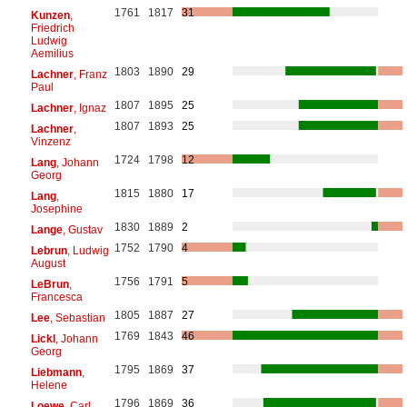
1761
1817
31
Kunzen
,
Friedrich
Ludwig
Aemilius
1803
1890
29
Lachner
, Franz
Paul
1807
1895
25
Lachner
, Ignaz
1807
1893
25
Lachner
,
Vinzenz
1724
1798
12
Lang
, Johann
Georg
1815
1880
17
Lang
,
Josephine
1830
1889
2
Lange
, Gustav
1752
1790
4
Lebrun
, Ludwig
August
1756
1791
5
LeBrun
,
Francesca
1805
1887
27
Lee
, Sebastian
1769
1843
46
Lickl
, Johann
Georg
1795
1869
37
Liebmann
,
Helene
1796
1869
36
Loewe
, Carl