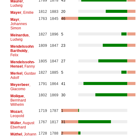
1789
1878
43
Maurer
,
Ludwig
1812
1883
20
Mayer
, Emilie
1763
1845
46
Mayr
,
Johannes
Simon
1827
1896
5
Meinardus
,
Ludwig
1809
1847
23
Mendelssohn
Bartholdy
,
Felix
1805
1847
27
Mendelssohn-
Hensel
, Fanny
1827
1885
5
Merkel
, Gustav
Adolf
1791
1864
41
Meyerbeer
,
Giacomo
1802
1869
30
Molique
,
Bernhard
Wilhelm
1719
1787
1
Mozart
,
Leopold
1767
1817
31
Müller
, August
Eberhard
1728
1788
2
Müthel
, Johann