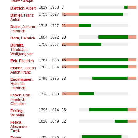
Franz Seraph
1829
1908
3
Dietrich
, Albert
1753
1827
41
Dimler
, Franz
Anton
1715
1797
11
Doles
, Johann
Friedrich
1804
1892
28
Dorn
, Heinrich
1756
1807
21
Dürnitz
,
Thaddäus
Wolfgang von
1767
1838
46
Eck
, Friedrich
1766
1854
46
Elsner
, Joseph
Anton Franz
1799
1885
33
Enckhausen
,
Heinrich
Friedrich
1736
1800
14
Fasch
, Carl
Friedrich
Christian
1796
1874
36
Ferling
,
Wilhelm
1820
1849
12
Fesca
,
Alexander
Ernst
1789
1826
37
Fesca
,