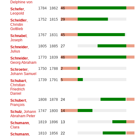
Delphine von
1784
1862
46
Schefer
,
Leopold
1752
1815
29
Scheidler
,
Christin
Gottlieb
1767
1831
45
Schnabel
,
Joseph
1805
1885
27
Schneider
,
Julius
1770
1839
46
Schneider
,
Georg Abraham
1750
1788
2
Schroeter
,
Johann Samuel
1739
1791
5
Schubart
,
Christian
Friedrich
Daniel
1808
1878
24
Schubert
,
François
1747
1800
14
Schulz
, Johann
Abraham Peter
1819
1896
13
Schumann
,
Clara
1810
1856
22
Schumann
,