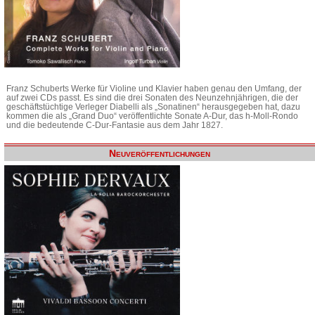
Franz Schuberts Werke für Violine und Klavier haben genau den Umfang, der
auf zwei CDs passt. Es sind die drei Sonaten des Neunzehnjährigen, die der
geschäftstüchtige Verleger Diabelli als „Sonatinen“ herausgegeben hat, dazu
kommen die als „Grand Duo“ veröffentlichte Sonate A-Dur, das h-Moll-Rondo
und die bedeutende C-Dur-Fantasie aus dem Jahr 1827.
Neuveröffentlichungen