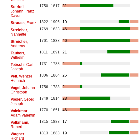
1750
1817
31
Sterkel
,
Johann Franz
Xaver
1822
1905
10
Strauss
, Franz
1769
1833
46
Streicher
,
Nannette
1761
1833
46
Streicher
,
Andreas
1811
1891
21
Taubert
,
Wilhelm
1731
1788
2
Toëschi
, Carl
Joseph
1806
1864
26
Veit
, Wenzel
Heinrich
1756
1788
2
Vogel
, Johann
Christoph
1749
1814
28
Vogler
, Georg
Joseph
1770
1851
46
Volckmar
,
Adam Valentin
1815
1883
17
Volkmann
,
Robert
1813
1883
19
Wagner
,
Richard