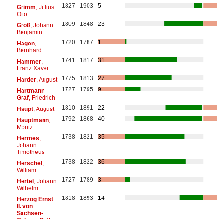
1827
1903
5
Grimm
, Julius
Otto
1809
1848
23
Groß
, Johann
Benjamin
1720
1787
1
Hagen
,
Bernhard
1741
1817
31
Hammer
,
Franz Xaver
1775
1813
27
Harder
, August
1727
1795
9
Hartmann
Graf
, Friedrich
1810
1891
22
Haupt
, August
1792
1868
40
Hauptmann
,
Moritz
1738
1821
35
Hermes
,
Johann
Timotheus
1738
1822
36
Herschel
,
William
1727
1789
3
Hertel
, Johann
Wilhelm
1818
1893
14
Herzog Ernst
II. von
Sachsen-