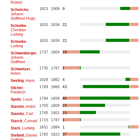
Robert
1823
1909
9
Schuncke
,
Johann
Gottfried Hugo
1810
1834
22
Schunke
,
Christian
Ludwig
1810
1834
22
Schunke
,
Ludwig
1737
1804
18
Schwanberger
,
Johann
Gottfried
1735
1787
1
Schweitzer
,
Anton
1828
1862
4
Seeling
, Hans
1789
1860
43
Silcher
,
Friedrich
1784
1859
46
Spohr
, Louis
1750
1809
23
Stamitz
, Anton
1745
1801
15
Stamitz
, Carl
1715
1787
1
Starck
, Conrad
1831
1884
1
Stark
, Ludwig
1765
1823
37
Steibelt
, Daniel
Gottlieb