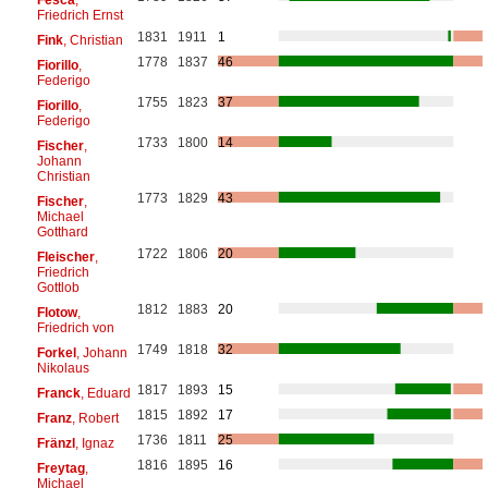
Friedrich Ernst
1831
1911
1
Fink
, Christian
1778
1837
46
Fiorillo
,
Federigo
1755
1823
37
Fiorillo
,
Federigo
1733
1800
14
Fischer
,
Johann
Christian
1773
1829
43
Fischer
,
Michael
Gotthard
1722
1806
20
Fleischer
,
Friedrich
Gottlob
1812
1883
20
Flotow
,
Friedrich von
1749
1818
32
Forkel
, Johann
Nikolaus
1817
1893
15
Franck
, Eduard
1815
1892
17
Franz
, Robert
1736
1811
25
Fränzl
, Ignaz
1816
1895
16
Freytag
,
Michael