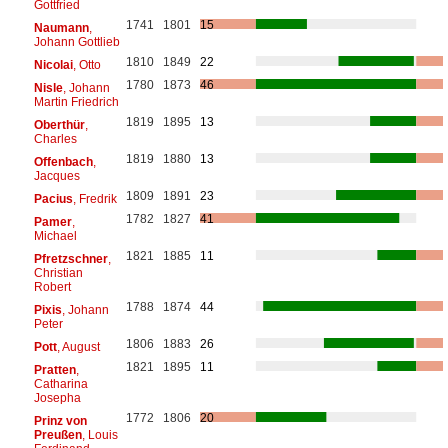
Gottfried
1741
1801
15
Naumann
,
Johann Gottlieb
1810
1849
22
Nicolai
, Otto
1780
1873
46
Nisle
, Johann
Martin Friedrich
1819
1895
13
Oberthür
,
Charles
1819
1880
13
Offenbach
,
Jacques
1809
1891
23
Pacius
, Fredrik
1782
1827
41
Pamer
,
Michael
1821
1885
11
Pfretzschner
,
Christian
Robert
1788
1874
44
Pixis
, Johann
Peter
1806
1883
26
Pott
, August
1821
1895
11
Pratten
,
Catharina
Josepha
1772
1806
20
Prinz von
Preußen
, Louis