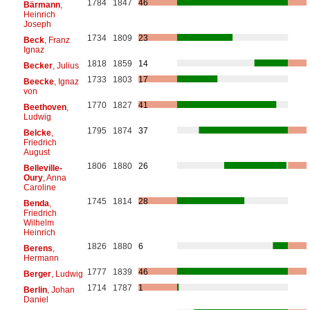
1784
1847
46
Bärmann
,
Heinrich
Joseph
1734
1809
23
Beck
, Franz
Ignaz
1818
1859
14
Becker
, Julius
1733
1803
17
Beecke
, Ignaz
von
1770
1827
41
Beethoven
,
Ludwig
1795
1874
37
Belcke
,
Friedrich
August
1806
1880
26
Belleville-
Oury
, Anna
Caroline
1745
1814
28
Benda
,
Friedrich
Wilhelm
Heinrich
1826
1880
6
Berens
,
Hermann
1777
1839
46
Berger
, Ludwig
1714
1787
1
Berlin
, Johan
Daniel