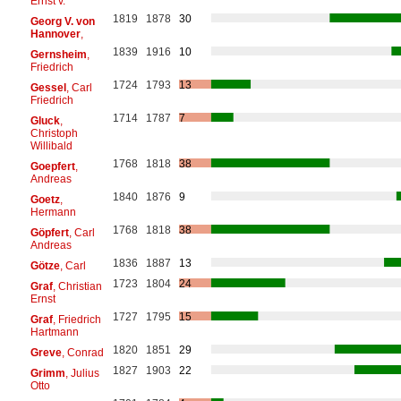
Ernst v.
1819
1878
30
Georg V. von
Hannover
,
1839
1916
10
Gernsheim
,
Friedrich
1724
1793
13
Gessel
, Carl
Friedrich
1714
1787
7
Gluck
,
Christoph
Willibald
1768
1818
38
Goepfert
,
Andreas
1840
1876
9
Goetz
,
Hermann
1768
1818
38
Göpfert
, Carl
Andreas
1836
1887
13
Götze
, Carl
1723
1804
24
Graf
, Christian
Ernst
1727
1795
15
Graf
, Friedrich
Hartmann
1820
1851
29
Greve
, Conrad
1827
1903
22
Grimm
, Julius
Otto