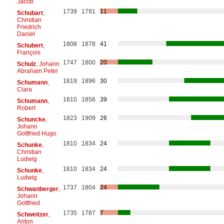
Jacob
1739
1791
11
Schubart
,
Christian
Friedrich
Daniel
1808
1878
41
Schubert
,
François
1747
1800
20
Schulz
, Johann
Abraham Peter
1819
1896
30
Schumann
,
Clara
1810
1856
39
Schumann
,
Robert
1823
1909
26
Schuncke
,
Johann
Gottfried Hugo
1810
1834
24
Schunke
,
Christian
Ludwig
1810
1834
24
Schunke
,
Ludwig
1737
1804
24
Schwanberger
,
Johann
Gottfried
1735
1787
7
Schweitzer
,
Anton