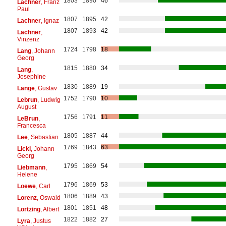
1803
1890
46
Lachner
, Franz
Paul
1807
1895
42
Lachner
, Ignaz
1807
1893
42
Lachner
,
Vinzenz
1724
1798
18
Lang
, Johann
Georg
1815
1880
34
Lang
,
Josephine
1830
1889
19
Lange
, Gustav
1752
1790
10
Lebrun
, Ludwig
August
1756
1791
11
LeBrun
,
Francesca
1805
1887
44
Lee
, Sebastian
1769
1843
63
Lickl
, Johann
Georg
1795
1869
54
Liebmann
,
Helene
1796
1869
53
Loewe
, Carl
1806
1889
43
Lorenz
, Oswald
1801
1851
48
Lortzing
, Albert
1822
1882
27
Lyra
, Justus