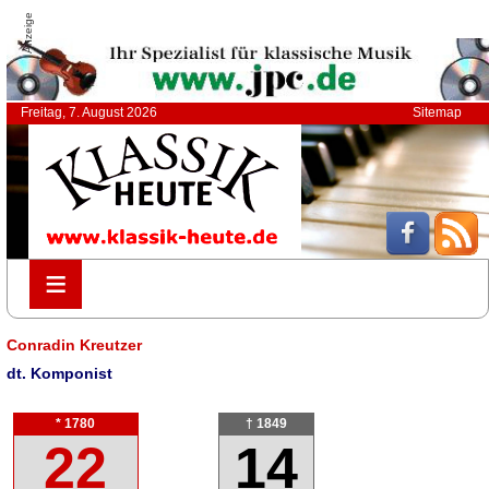
Anzeige
Freitag, 7. August 2026
Sitemap
≡
≡
Conradin Kreutzer
dt. Komponist
* 1780
† 1849
22
14