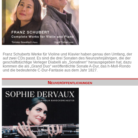
Franz Schuberts Werke für Violine und Klavier haben genau den Umfang, der
auf zwei CDs passt. Es sind die drei Sonaten des Neunzehnjährigen, die der
geschäftstüchtige Verleger Diabelli als „Sonatinen“ herausgegeben hat, dazu
kommen die als „Grand Duo“ veröffentlichte Sonate A-Dur, das h-Moll-Rondo
und die bedeutende C-Dur-Fantasie aus dem Jahr 1827.
Neuveröffentlichungen