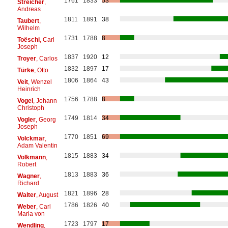
1761
1833
53
Streicher
,
Andreas
1811
1891
38
Taubert
,
Wilhelm
1731
1788
8
Toëschi
, Carl
Joseph
1837
1920
12
Troyer
, Carlos
1832
1897
17
Türke
, Otto
1806
1864
43
Veit
, Wenzel
Heinrich
1756
1788
8
Vogel
, Johann
Christoph
1749
1814
34
Vogler
, Georg
Joseph
1770
1851
69
Volckmar
,
Adam Valentin
1815
1883
34
Volkmann
,
Robert
1813
1883
36
Wagner
,
Richard
1821
1896
28
Walter
, August
1786
1826
40
Weber
, Carl
Maria von
1723
1797
17
Wendling
,