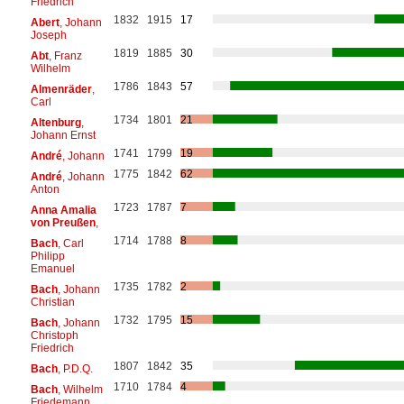
Friedrich
1832
1915
17
Abert
, Johann
Joseph
1819
1885
30
Abt
, Franz
Wilhelm
1786
1843
57
Almenräder
,
Carl
1734
1801
21
Altenburg
,
Johann Ernst
1741
1799
19
André
, Johann
1775
1842
62
André
, Johann
Anton
1723
1787
7
Anna Amalia
von Preußen
,
1714
1788
8
Bach
, Carl
Philipp
Emanuel
1735
1782
2
Bach
, Johann
Christian
1732
1795
15
Bach
, Johann
Christoph
Friedrich
1807
1842
35
Bach
, P.D.Q.
1710
1784
4
Bach
, Wilhelm
Friedemann