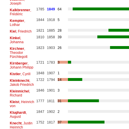
Joseph
1785
1849
64
Kalkbrenner
,
Frédéric
1844
1918
5
Kempter
,
Lothar
1821
1885
28
Kiel
, Friedrich
1810
1858
39
Kinkel
,
Johanna
1823
1903
26
Kirchner
,
Theodor
Fürchtegott
1721
1783
3
Kirnberger
,
Johann Philipp
1848
1907
1
Kistler
, Cyrill
1722
1794
14
Kleinknecht
,
Jakob Friedrich
1846
1901
3
Kleinmichel
,
Richard
1777
1811
31
Kleist
, Heinrich
von
1847
1902
2
Klughardt
,
August
1752
1817
37
Knecht
, Justin
Heinrich