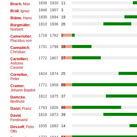
1838
1920
11
Bruch
, Max
1846
1907
3
Brüll
, Ignaz
1830
1894
19
Bülow
, Hans
1810
1836
26
Burgmüller
,
Norbert
1718
1782
2
Camerloher
,
Placidus von
1731
1798
18
Cannabich
,
Christian
1772
1807
27
Cartellieri
,
Antonio
Casimir
1824
1874
25
Cornelius
,
Peter
1771
1858
69
Cramer
,
Johann Baptist
1812
1875
37
Damcke
,
Berthold
1763
1826
46
Danzi
, Franz
1810
1873
39
David
,
Ferdinand
1835
1892
14
Dessoff
, Felix
Otto