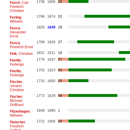
1736
1800
20
Fasch
, Carl
Friedrich
Christian
1796
1874
53
Ferling
,
Wilhelm
1820
1849
29
Fesca
,
Alexander
Ernst
1789
1826
37
Fesca
,
Friedrich Ernst
1831
1911
18
Fink
, Christian
1778
1837
57
Fiorillo
,
Federigo
1755
1823
43
Fiorillo
,
Federigo
1733
1800
20
Fischer
,
Johann
Christian
1773
1829
49
Fischer
,
Michael
Gotthard
1848
1890
1
Fitzenhagen
,
Wilhelm
1722
1806
26
Fleischer
,
Friedrich