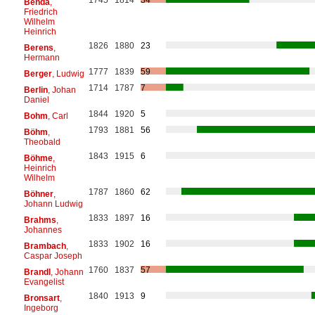
Benda
,
Friedrich
Wilhelm
Heinrich
1826
1880
23
Berens
,
Hermann
1777
1839
59
Berger
, Ludwig
1714
1787
7
Berlin
, Johan
Daniel
1844
1920
5
Bohm
, Carl
1793
1881
56
Böhm
,
Theobald
1843
1915
6
Böhme
,
Heinrich
Wilhelm
1787
1860
62
Böhner
,
Johann Ludwig
1833
1897
16
Brahms
,
Johannes
1833
1902
16
Brambach
,
Caspar Joseph
1760
1837
57
Brandl
, Johann
Evangelist
1840
1913
9
Bronsart
,
Ingeborg