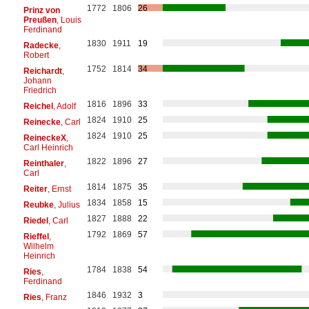
1772
1806
26
Prinz von
Preußen
, Louis
Ferdinand
1830
1911
19
Radecke
,
Robert
1752
1814
34
Reichardt
,
Johann
Friedrich
1816
1896
33
Reichel
, Adolf
1824
1910
25
Reinecke
, Carl
1824
1910
25
ReineckeX
,
Carl Heinrich
1822
1896
27
Reinthaler
,
Carl
1814
1875
35
Reiter
, Ernst
1834
1858
15
Reubke
, Julius
1827
1888
22
Riedel
, Carl
1792
1869
57
Rieffel
,
Wilhelm
Heinrich
1784
1838
54
Ries
,
Ferdinand
1846
1932
3
Ries
, Franz