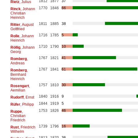
1812
1877
37
Rietz
, Julius
1770
1846
66
Rinck
, Johann
Christian
Heinrich
1811
1885
38
Ritter
, August
Gottfried
1716
1785
5
Rolle
, Johann
Heinrich
1710
1790
10
Röllig
, Johann
Georg
1767
1821
41
Romberg
,
Andreas
1767
1841
61
Romberg
,
Bernhard
Heinrich
1757
1810
30
Rosengart
,
Aemilian
1840
1916
9
Rudorff
, Ernst
1844
1919
5
Rüfer
, Philipp
1753
1826
46
Ruppe
,
Christian
Friedrich
1739
1796
16
Rust
, Friedrich
Wilhelm
1813
1870
36