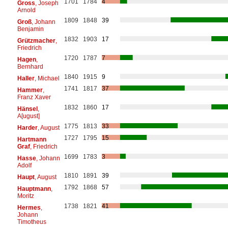
1701
1784
4
Gross
, Joseph
Arnold
1809
1848
39
Groß
, Johann
Benjamin
1832
1903
17
Grützmacher
,
Friedrich
1720
1787
7
Hagen
,
Bernhard
1840
1915
9
Haller
, Michael
1741
1817
37
Hammer
,
Franz Xaver
1832
1860
17
Hänsel
,
A[ugust]
1775
1813
33
Harder
, August
1727
1795
15
Hartmann
Graf
, Friedrich
1699
1783
3
Hasse
, Johann
Adolf
1810
1891
39
Haupt
, August
1792
1868
57
Hauptmann
,
Moritz
1738
1821
41
Hermes
,
Johann
Timotheus