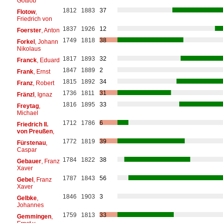
Gottlob
1812
1883
37
Flotow
,
Friedrich von
1837
1926
12
Foerster
, Anton
1749
1818
38
Forkel
, Johann
Nikolaus
1817
1893
32
Franck
, Eduard
1847
1889
2
Frank
, Ernst
1815
1892
34
Franz
, Robert
1736
1811
31
Fränzl
, Ignaz
1816
1895
33
Freytag
,
Michael
1712
1786
6
Friedrich II.
von Preußen
,
1772
1819
39
Fürstenau
,
Caspar
1784
1822
38
Gebauer
, Franz
Xaver
1787
1843
56
Gebel
, Franz
Xaver
1846
1903
3
Gelbke
,
Johannes
1759
1813
33
Gemmingen
,