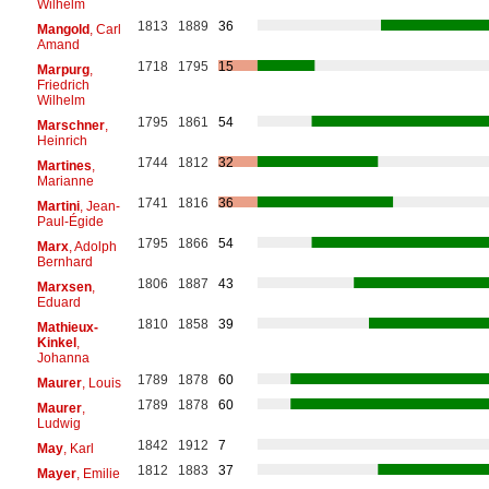
Wilhelm
1813
1889
36
Mangold
, Carl
Amand
1718
1795
15
Marpurg
,
Friedrich
Wilhelm
1795
1861
54
Marschner
,
Heinrich
1744
1812
32
Martines
,
Marianne
1741
1816
36
Martini
, Jean-
Paul-Égide
1795
1866
54
Marx
, Adolph
Bernhard
1806
1887
43
Marxsen
,
Eduard
1810
1858
39
Mathieux-
Kinkel
,
Johanna
1789
1878
60
Maurer
, Louis
1789
1878
60
Maurer
,
Ludwig
1842
1912
7
May
, Karl
1812
1883
37
Mayer
, Emilie