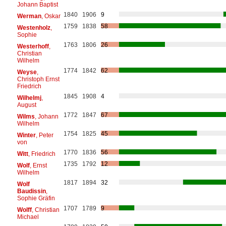
Johann Baptist
1840
1906
9
Werman
, Oskar
1759
1838
58
Westenholz
,
Sophie
1763
1806
26
Westerhoff
,
Christian
Wilhelm
1774
1842
62
Weyse
,
Christoph Ernst
Friedrich
1845
1908
4
Wilhelmj
,
August
1772
1847
67
Wilms
, Johann
Wilhelm
1754
1825
45
Winter
, Peter
von
1770
1836
56
Witt
, Friedrich
1735
1792
12
Wolf
, Ernst
Wilhelm
1817
1894
32
Wolf
Baudissin
,
Sophie Gräfin
1707
1789
9
Wolff
, Christian
Michael