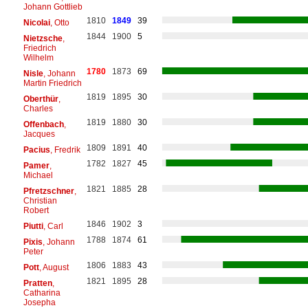
Johann Gottlieb
1810
1849
39
Nicolai
, Otto
1844
1900
5
Nietzsche
,
Friedrich
Wilhelm
1780
1873
69
Nisle
, Johann
Martin Friedrich
1819
1895
30
Oberthür
,
Charles
1819
1880
30
Offenbach
,
Jacques
1809
1891
40
Pacius
, Fredrik
1782
1827
45
Pamer
,
Michael
1821
1885
28
Pfretzschner
,
Christian
Robert
1846
1902
3
Piutti
, Carl
1788
1874
61
Pixis
, Johann
Peter
1806
1883
43
Pott
, August
1821
1895
28
Pratten
,
Catharina
Josepha