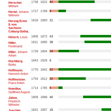
1738
1822
42
Herschel
,
William
1727
1789
9
Hertel
, Johann
Wilhelm
1818
1893
31
Herzog Ernst
II. von
Sachsen-
Coburg-Gotha
,
1806
1872
43
Hetsch
, Louis
1811
1885
38
Hiller
,
Ferdinand
1728
1804
24
Hiller
, Johann
Adam
1843
1926
6
Hochberg
,
Bolko
1770
1842
62
Hoffmann
,
Heinrich Anton
1754
1812
32
Hoffmeister
,
Franz Anton
1714
1785
5
Homilius
,
Gottfried August
1809
1888
40
Jähns
,
Friedrich
Wilhelm
1831
1907
18
Joachim
,