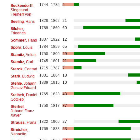
1744
1785
5
Seckendorff
,
Siegmund
Freiherr von
1828
1862
21
Seeling
, Hans
1789
1860
60
Silcher
,
Friedrich
1837
1922
12
Sommer
, Hans
1784
1859
65
Spohr
, Louis
1750
1809
29
Stamitz
, Anton
1745
1801
21
Stamitz
, Carl
1715
1787
7
Starck
, Conrad
1831
1884
18
Stark
, Ludwig
1839
1915
10
Stehle
, Johann
Gustav Eduard
1765
1823
43
Steibelt
, Daniel
Gottlieb
1750
1817
37
Sterkel
,
Johann Franz
Xaver
1822
1905
27
Strauss
, Franz
1769
1833
53
Streicher
,
Nannette