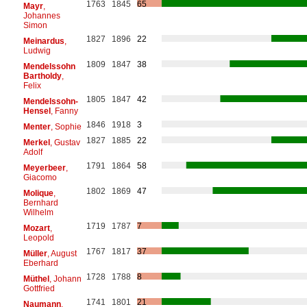
1763
1845
65
Mayr
,
Johannes
Simon
1827
1896
22
Meinardus
,
Ludwig
1809
1847
38
Mendelssohn
Bartholdy
,
Felix
1805
1847
42
Mendelssohn-
Hensel
, Fanny
1846
1918
3
Menter
, Sophie
1827
1885
22
Merkel
, Gustav
Adolf
1791
1864
58
Meyerbeer
,
Giacomo
1802
1869
47
Molique
,
Bernhard
Wilhelm
1719
1787
7
Mozart
,
Leopold
1767
1817
37
Müller
, August
Eberhard
1728
1788
8
Müthel
, Johann
Gottfried
1741
1801
21
Naumann
,