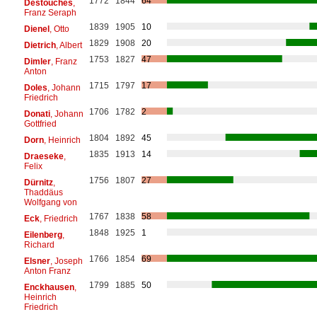
1772
1844
64
Destouches
,
Franz Seraph
1839
1905
10
Dienel
, Otto
1829
1908
20
Dietrich
, Albert
1753
1827
47
Dimler
, Franz
Anton
1715
1797
17
Doles
, Johann
Friedrich
1706
1782
2
Donati
, Johann
Gottfried
1804
1892
45
Dorn
, Heinrich
1835
1913
14
Draeseke
,
Felix
1756
1807
27
Dürnitz
,
Thaddäus
Wolfgang von
1767
1838
58
Eck
, Friedrich
1848
1925
1
Eilenberg
,
Richard
1766
1854
69
Elsner
, Joseph
Anton Franz
1799
1885
50
Enckhausen
,
Heinrich
Friedrich