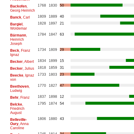
1768
1830
50
Backofen
,
Georg Heinrich
1809
1889
40
Banck
, Carl
1828
1897
21
Bargiel
,
Woldemar
1784
1847
63
Bärmann
,
Heinrich
Joseph
1734
1809
29
Beck
, Franz
Ignaz
1834
1899
15
Becker
, Albert
1818
1859
31
Becker
, Julius
1733
1803
23
Beecke
, Ignaz
von
1770
1827
47
Beethoven
,
Ludwig
1837
1898
12
Behr
, Franz
1795
1874
54
Belcke
,
Friedrich
August
1806
1880
43
Belleville-
Oury
, Anna
Caroline
1745
1814
34