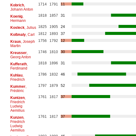
1714
1791
11
Kobrich
,
Johann Anton
1818
1857
31
Koenig
,
Hermann
1825
1905
24
Kosleck
, Julius
1812
1893
37
Koßmaly
, Carl
1756
1792
12
Kraus
, Joseph
Martin
1746
1810
30
Kreusser
,
Georg Anton
1818
1896
31
Kufferath
,
Ferdinand
1786
1832
46
Kuhlau
,
Friedrich
1797
1879
52
Kummer
,
Frédéric
1761
1817
37
Kuntzen
,
Friedrich
Ludwig
Aemilius
1761
1817
37
Kunzen
,
Friedrich
Ludwig
Aemilius