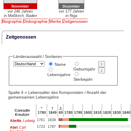
November
Dezember
vor 246 Jahren
vor 177 Jahren
in Meßkirch, Baden
in Riga
Biographie
Diskographie
Werke
Zeitgenossen
Zeitgenossen
Länderauswahl / Sortieren
Name
Geburtsjahr
Lebensjahre
Sterbejahr
Spalte 4 = Lebensalter des Komponisten / Anzahl der
gemeinsamen Lebensjahre
*
†
J.
Conradin
1780
1849
69
1780
1790
1800
1810
1820
1830
1840
Kreutzer
1761
1838
58
Abeille
, Ludwig
1723
1787
7
Abel
, Carl