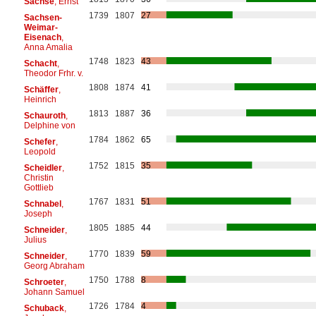
Sachse
, Ernst
1739
1807
27
Sachsen-
Weimar-
Eisenach
,
Anna Amalia
1748
1823
43
Schacht
,
Theodor Frhr. v.
1808
1874
41
Schäffer
,
Heinrich
1813
1887
36
Schauroth
,
Delphine von
1784
1862
65
Schefer
,
Leopold
1752
1815
35
Scheidler
,
Christin
Gottlieb
1767
1831
51
Schnabel
,
Joseph
1805
1885
44
Schneider
,
Julius
1770
1839
59
Schneider
,
Georg Abraham
1750
1788
8
Schroeter
,
Johann Samuel
1726
1784
4
Schuback
,