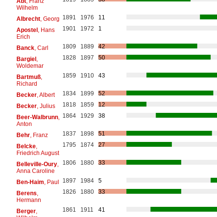
Abt
, Franz
Wilhelm
1891
1976
11
Albrecht
, Georg
1901
1972
1
Apostel
, Hans
Erich
1809
1889
42
Banck
, Carl
1828
1897
50
Bargiel
,
Woldemar
1859
1910
43
Bartmuß
,
Richard
1834
1899
52
Becker
, Albert
1818
1859
12
Becker
, Julius
1864
1929
38
Beer-Walbrunn
,
Anton
1837
1898
51
Behr
, Franz
1795
1874
27
Belcke
,
Friedrich August
1806
1880
33
Belleville-Oury
,
Anna Caroline
1897
1984
5
Ben-Haim
, Paul
1826
1880
33
Berens
,
Hermann
1861
1911
41
Berger
,