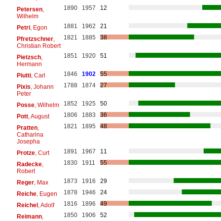
1890
1957
12
Petersen
,
Wilhelm
1881
1962
21
Petri
, Egon
1821
1885
38
Pfretzschner
,
Christian Robert
1851
1920
51
Pietzsch
,
Hermann
1846
1902
55
Piutti
, Carl
1788
1874
27
Pixis
, Johann
Peter
1852
1925
50
Posse
, Wilhelm
1806
1883
36
Pott
, August
1821
1895
48
Pratten
,
Catharina
Josepha
1891
1967
11
Protze
, Curt
1830
1911
55
Radecke
,
Robert
1873
1916
29
Reger
, Max
1878
1946
24
Reiche
, Eugen
1816
1896
49
Reichel
, Adolf
1850
1906
52
Reimann
,