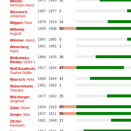
1870
1943
32
Wetzler
,
Hermann Hans
1897
1977
5
Weyrauch
,
Johannes
1878
1919
24
Wiggert
, Paul
1845
1908
55
Wilhelmj
,
August
1897
1985
5
Wimmer
, Heinz
1901
1991
1
Winterberg
,
Hans
1866
1935
36
Woikowsky-
Biedau
, Victor v.
1817
1894
47
Wolf Baudissin
,
Sophie Gräfin
1860
1944
42
Woyrsch
, Felix
1901
1992
1
Wünschmann
,
Theodor
1877
1942
25
Würzburger
,
Siegfried
1834
1910
55
Zabel
, Albert
1837
1911
55
Zenger
, Max
1881
1948
21
Zilcher
,
Hermann