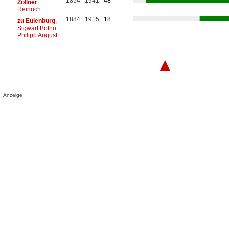
1854
1941
48
Zöllner
,
Heinrich
1884
1915
18
zu Eulenburg
,
Sigwart Botho
Philipp August
▲
Anzeige