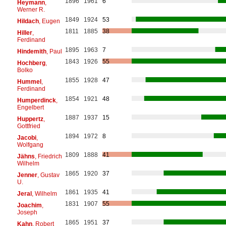
1896
1961
6
Heymann
,
Werner R.
1849
1924
53
Hildach
, Eugen
1811
1885
38
Hiller
,
Ferdinand
1895
1963
7
Hindemith
, Paul
1843
1926
55
Hochberg
,
Bolko
1855
1928
47
Hummel
,
Ferdinand
1854
1921
48
Humperdinck
,
Engelbert
1887
1937
15
Huppertz
,
Gottfried
1894
1972
8
Jacobi
,
Wolfgang
1809
1888
41
Jähns
, Friedrich
Wilhelm
1865
1920
37
Jenner
, Gustav
U.
1861
1935
41
Jeral
, Wilhelm
1831
1907
55
Joachim
,
Joseph
1865
1951
37
Kahn
, Robert