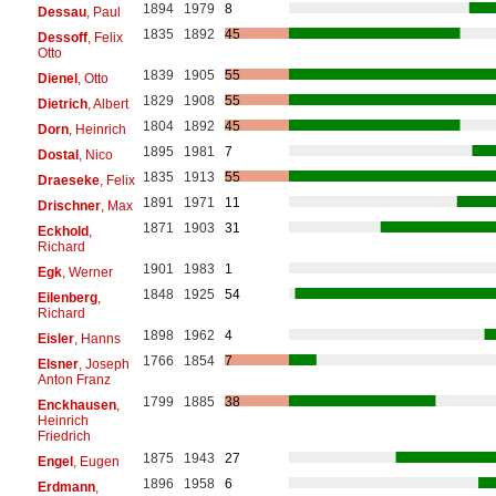
1894
1979
8
Dessau
, Paul
1835
1892
45
Dessoff
, Felix
Otto
1839
1905
55
Dienel
, Otto
1829
1908
55
Dietrich
, Albert
1804
1892
45
Dorn
, Heinrich
1895
1981
7
Dostal
, Nico
1835
1913
55
Draeseke
, Felix
1891
1971
11
Drischner
, Max
1871
1903
31
Eckhold
,
Richard
1901
1983
1
Egk
, Werner
1848
1925
54
Eilenberg
,
Richard
1898
1962
4
Eisler
, Hanns
1766
1854
7
Elsner
, Joseph
Anton Franz
1799
1885
38
Enckhausen
,
Heinrich
Friedrich
1875
1943
27
Engel
, Eugen
1896
1958
6
Erdmann
,