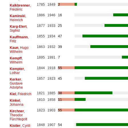
1785
1849
2
Kalkbrenner
,
Frédéric
1886
1946
16
Kaminski
,
Heinrich
1877
1933
25
Karg-Elert
,
Sigfrid
1855
1934
47
Kauffmann
,
Fritz
1863
1932
39
Kaun
, Hugo
Wilhelm
1895
1991
7
Kempff
,
Wilhelm
1844
1918
55
Kempter
,
Lothar
1857
1923
45
Kerker
,
Gustave
Adolphe
1821
1885
38
Kiel
, Friedrich
1810
1858
11
Kinkel
,
Johanna
1823
1903
55
Kirchner
,
Theodor
Fürchtegott
1848
1907
54
Kistler
, Cyrill