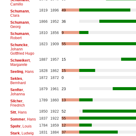
Camillo
1819
1896
49
Schumann
,
Clara
1866
1952
36
Schumann
,
Georg
1810
1856
9
Schumann
,
Robert
1823
1909
55
Schuncke
,
Johann
Gottfried Hugo
1887
1957
15
Schweikert
,
Margarete
1828
1862
15
Seeling
, Hans
1872
1872
0
Sekles
,
Bernhard
1879
1961
23
Senfter
,
Johanna
1789
1860
13
Silcher
,
Friedrich
1850
1922
52
Sitt
, Hans
1837
1922
55
Sommer
, Hans
1784
1859
12
Spohr
, Louis
1831
1884
37
Stark
, Ludwig