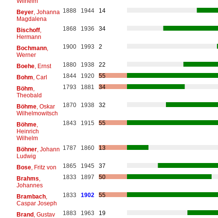
Wilhelm
1888
1944
14
Beyer
, Johanna
Magdalena
1868
1936
34
Bischoff
,
Hermann
1900
1993
2
Bochmann
,
Werner
1880
1938
22
Boehe
, Ernst
1844
1920
55
Bohm
, Carl
1793
1881
34
Böhm
,
Theobald
1870
1938
32
Böhme
, Oskar
Wilhelmowitsch
1843
1915
55
Böhme
,
Heinrich
Wilhelm
1787
1860
13
Böhner
, Johann
Ludwig
1865
1945
37
Bose
, Fritz von
1833
1897
50
Brahms
,
Johannes
1833
1902
55
Brambach
,
Caspar Joseph
1883
1963
19
Brand
, Gustav