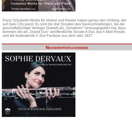
Franz Schuberts Werke für Violine und Klavier haben genau den Umfang, der
auf zwei CDs passt. Es sind die drei Sonaten des Neunzehnjährigen, die der
geschäftstüchtige Verleger Diabelli als „Sonatinen“ herausgegeben hat, dazu
kommen die als „Grand Duo“ veröffentlichte Sonate A-Dur, das h-Moll-Rondo
und die bedeutende C-Dur-Fantasie aus dem Jahr 1827.
Neuveröffentlichungen