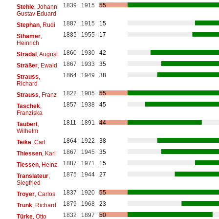
1839
1915
55
Stehle
, Johann
Gustav Eduard
1887
1915
15
Stephan
, Rudi
1885
1955
17
Sthamer
,
Heinrich
1860
1930
42
Stradal
, August
1867
1933
35
Sträßer
, Ewald
1864
1949
38
Strauss
,
Richard
1822
1905
55
Strauss
, Franz
1857
1938
45
Taschek
,
Franziska
1811
1891
44
Taubert
,
Wilhelm
1864
1922
38
Teike
, Carl
1867
1945
35
Thiessen
, Karl
1887
1971
15
Tiessen
, Heinz
1875
1944
27
Translateur
,
Siegfried
1837
1920
55
Troyer
, Carlos
1879
1968
23
Trunk
, Richard
1832
1897
50
Türke
, Otto