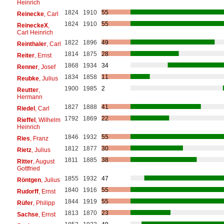
Heinrich
1824
1910
55
Reinecke
, Carl
1824
1910
55
ReineckeX
,
Carl Heinrich
1822
1896
49
Reinthaler
, Carl
1814
1875
28
Reiter
, Ernst
1868
1934
34
Renner
, Josef
1834
1858
11
Reubke
, Julius
1900
1985
2
Reutter
,
Hermann
1827
1888
41
Riedel
, Carl
1792
1869
22
Rieffel
, Wilhelm
Heinrich
1846
1932
55
Ries
, Franz
1812
1877
30
Rietz
, Julius
1811
1885
38
Ritter
, August
Gottfried
1855
1932
47
Röntgen
, Julius
1840
1916
55
Rudorff
, Ernst
1844
1919
55
Rüfer
, Philipp
1813
1870
23
Sachse
, Ernst