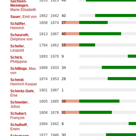
1853
1923
49
Sachsen-
Meiningen
,
Marie Elisabeth
1862
1942
40
Sauer
, Emil von
1808
1874
27
Schäffer
,
Heinrich
1813
1887
40
Schauroth
,
Delphine von
1784
1862
15
Schefer
,
Leopold
1893
1970
9
Schick
,
Philippine
1868
1933
34
Schillings
, Max
von
1874
1953
28
Schmid
,
Heinrich Kaspar
1901
1987
1
Schmitz-Gohr
,
Else
1805
1885
38
Schneider
,
Julius
1808
1878
31
Schubert
,
François
1894
1942
8
Schulhoff
,
Erwin
1872
1946
30
Schumann
,