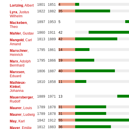
1801
1851
4
Lortzing
, Albert
1822
1882
35
Lyra
, Justus
Wilhelm
1897
1953
5
Mackeben
,
Theo
1860
1911
42
Mahler
, Gustav
1813
1889
42
Mangold
, Carl
Amand
1795
1861
14
Marschner
,
Heinrich
1795
1866
19
Marx
, Adolph
Bernhard
1806
1887
40
Marxsen
,
Eduard
1810
1858
11
Mathieux-
Kinkel
,
Johanna
1889
1971
13
Mauersberger
,
Rudolf
1789
1878
31
Maurer
, Louis
1789
1878
31
Maurer
, Ludwig
1842
1912
55
May
, Karl
1812
1883
36
Mayer
, Emilie