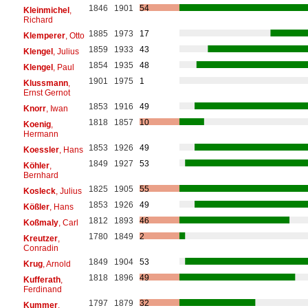
1846
1901
54
Kleinmichel
,
Richard
1885
1973
17
Klemperer
, Otto
1859
1933
43
Klengel
, Julius
1854
1935
48
Klengel
, Paul
1901
1975
1
Klussmann
,
Ernst Gernot
1853
1916
49
Knorr
, Iwan
1818
1857
10
Koenig
,
Hermann
1853
1926
49
Koessler
, Hans
1849
1927
53
Köhler
,
Bernhard
1825
1905
55
Kosleck
, Julius
1853
1926
49
Kößler
, Hans
1812
1893
46
Koßmaly
, Carl
1780
1849
2
Kreutzer
,
Conradin
1849
1904
53
Krug
, Arnold
1818
1896
49
Kufferath
,
Ferdinand
1797
1879
32
Kummer
,