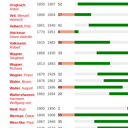
1850
1907
52
Urspruch
,
Anton
1806
1864
17
Veit
, Wenzel
Heinrich
1861
1940
41
Volbach
, Fritz
1770
1851
4
Volckmar
,
Adam Valentin
1815
1883
36
Volkmann
,
Robert
1869
1930
33
Wagner
,
Siegfried
1813
1883
36
Wagner
,
Richard
1870
1929
32
Wagner
, Franz
1876
1962
26
Walter
, Bruno
1821
1896
49
Walter
, August
1882
1954
20
Waltershausen
,
Hermann
Wolfgang von
1900
1950
2
Weill
, Kurt
1840
1906
55
Werman
, Oskar
1867
1940
35
Weschke
, Paul