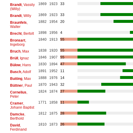
1869
1923
33
Brandt
, Vassily
(Willy)
1869
1923
33
Brandt
, Willy
1882
1954
20
Braunfels
,
Walter
1898
1956
4
Brecht
, Bertolt
1840
1913
55
Bronsart
,
Ingeborg
1838
1920
55
Bruch
, Max
1846
1907
55
Brüll
, Ignaz
1830
1894
47
Bülow
, Hans
1891
1952
11
Busch
, Adolf
1888
1976
14
Butting
, Max
1870
1943
32
Büttner
, Paul
1824
1874
27
Cornelius
,
Peter
1771
1858
11
Cramer
,
Johann Baptist
1812
1875
28
Damcke
,
Berthold
1810
1873
26
David
,
Ferdinand