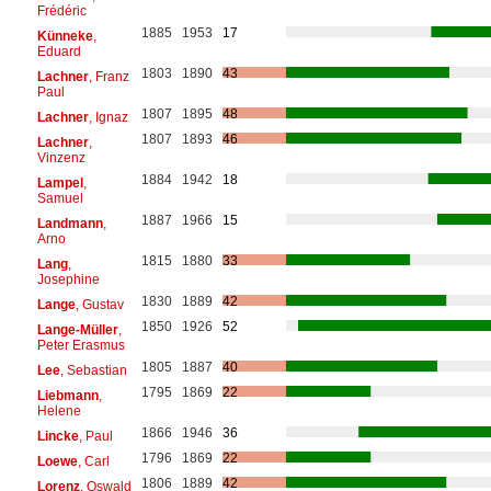
Frédéric
1885
1953
17
Künneke
,
Eduard
1803
1890
43
Lachner
, Franz
Paul
1807
1895
48
Lachner
, Ignaz
1807
1893
46
Lachner
,
Vinzenz
1884
1942
18
Lampel
,
Samuel
1887
1966
15
Landmann
,
Arno
1815
1880
33
Lang
,
Josephine
1830
1889
42
Lange
, Gustav
1850
1926
52
Lange-Müller
,
Peter Erasmus
1805
1887
40
Lee
, Sebastian
1795
1869
22
Liebmann
,
Helene
1866
1946
36
Lincke
, Paul
1796
1869
22
Loewe
, Carl
1806
1889
42
Lorenz
, Oswald