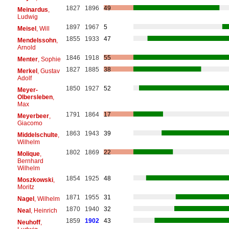
1827
1896
49
Meinardus
,
Ludwig
1897
1967
5
Meisel
, Will
1855
1933
47
Mendelssohn
,
Arnold
1846
1918
55
Menter
, Sophie
1827
1885
38
Merkel
, Gustav
Adolf
1850
1927
52
Meyer-
Olbersleben
,
Max
1791
1864
17
Meyerbeer
,
Giacomo
1863
1943
39
Middelschulte
,
Wilhelm
1802
1869
22
Molique
,
Bernhard
Wilhelm
1854
1925
48
Moszkowski
,
Moritz
1871
1955
31
Nagel
, Wilhelm
1870
1940
32
Neal
, Heinrich
1859
1902
43
Neuhoff
,