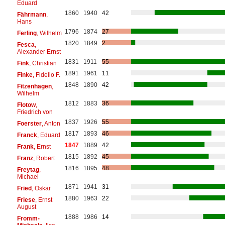
Eduard
1860
1940
42
Fährmann
,
Hans
1796
1874
27
Ferling
, Wilhelm
1820
1849
2
Fesca
,
Alexander Ernst
1831
1911
55
Fink
, Christian
1891
1961
11
Finke
, Fidelio F.
1848
1890
42
Fitzenhagen
,
Wilhelm
1812
1883
36
Flotow
,
Friedrich von
1837
1926
55
Foerster
, Anton
1817
1893
46
Franck
, Eduard
1847
1889
42
Frank
, Ernst
1815
1892
45
Franz
, Robert
1816
1895
48
Freytag
,
Michael
1871
1941
31
Fried
, Oskar
1880
1963
22
Friese
, Ernst
August
1888
1986
14
Fromm-