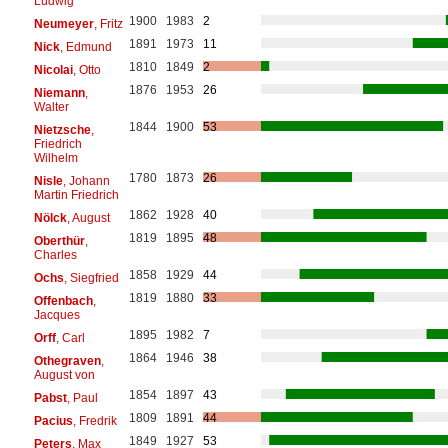
Ludwig
1900
1983
2
Neumeyer
, Fritz
1891
1973
11
Nick
, Edmund
1810
1849
2
Nicolai
, Otto
1876
1953
26
Niemann
,
Walter
1844
1900
53
Nietzsche
,
Friedrich
Wilhelm
1780
1873
26
Nisle
, Johann
Martin Friedrich
1862
1928
40
Nölck
, August
1819
1895
48
Oberthür
,
Charles
1858
1929
44
Ochs
, Siegfried
1819
1880
33
Offenbach
,
Jacques
1895
1982
7
Orff
, Carl
1864
1946
38
Othegraven
,
August von
1854
1897
43
Pabst
, Paul
1809
1891
44
Pacius
, Fredrik
1849
1927
53
Peters
, Max