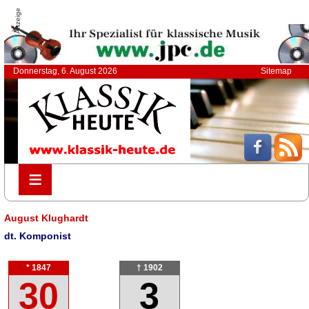
Anzeige
Donnerstag, 6. August 2026
Sitemap
≡
≡
August Klughardt
dt. Komponist
* 1847
† 1902
30
3