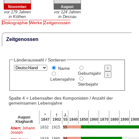
November
August
vor 179 Jahren
vor 124 Jahren
in Köthen
in Dessau
Diskographie
Werke
Zeitgenossen
Zeitgenossen
Länderauswahl / Sortieren
Name
Geburtsjahr
Lebensjahre
Sterbejahr
Spalte 4 = Lebensalter des Komponisten / Anzahl der
gemeinsamen Lebensjahre
*
†
J.
August
1847
1902
55
1840
1850
1860
1870
1880
1890
190
Klughardt
1832
1915
55
Abert
, Johann
Joseph
1819
1885
38