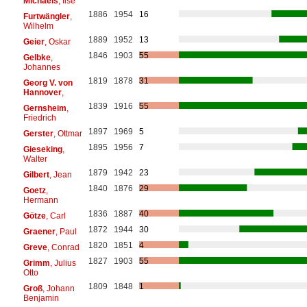
Michaels
, Ilse
1886
1954
16
Furtwängler
,
Wilhelm
1889
1952
13
Geier
, Oskar
1846
1903
55
Gelbke
,
Johannes
1819
1878
31
Georg V. von
Hannover
,
1839
1916
55
Gernsheim
,
Friedrich
1897
1969
5
Gerster
, Ottmar
1895
1956
7
Gieseking
,
Walter
1879
1942
23
Gilbert
, Jean
1840
1876
29
Goetz
,
Hermann
1836
1887
40
Götze
, Carl
1872
1944
30
Graener
, Paul
1820
1851
4
Greve
, Conrad
1827
1903
55
Grimm
, Julius
Otto
1809
1848
1
Groß
, Johann
Benjamin