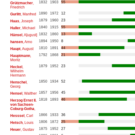
1832
1903
55
Grützmacher
,
Friedrich
1890
1972
12
Gurlitt
, Manfred
1879
1960
23
Haas
, Joseph
1840
1915
55
Haller
, Michael
1832
1860
13
Hänsel
, A[ugust]
1894
1950
8
hansen
, Arno
1810
1891
44
Haupt
, August
1792
1868
21
Hauptmann
,
Moritz
1879
1952
23
Heckel
,
Wilhelm
Hermann
1850
1934
52
Henschel
,
Georg
1857
1956
45
Hensel
, Walther
1818
1893
46
Herzog Ernst II.
von Sachsen-
Coburg-Gotha
,
1866
1933
36
Hesssel
, Carl
1806
1872
25
Hetsch
, Louis
1875
1952
27
Heuer
, Gustav