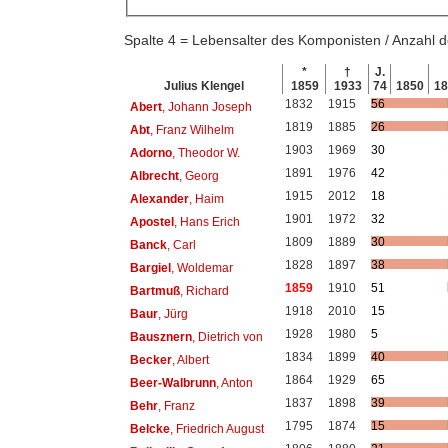
Spalte 4 = Lebensalter des Komponisten / Anzahl
*
†
J.
Julius Klengel
1859
1933
74
1850
1
1832
1915
56
Abert
, Johann Joseph
1819
1885
26
Abt
, Franz Wilhelm
1903
1969
30
Adorno
, Theodor W.
1891
1976
42
Albrecht
, Georg
1915
2012
18
Alexander
, Haim
1901
1972
32
Apostel
, Hans Erich
1809
1889
30
Banck
, Carl
1828
1897
38
Bargiel
, Woldemar
1859
1910
51
Bartmuß
, Richard
1918
2010
15
Baur
, Jürg
1928
1980
5
Bausznern
, Dietrich von
1834
1899
40
Becker
, Albert
1864
1929
65
Beer-Walbrunn
, Anton
1837
1898
39
Behr
, Franz
1795
1874
15
Belcke
, Friedrich August