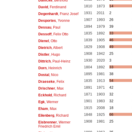
Damcke
, Berthold
1810
1873
14
David
, Ferdinand
1931
2011
2
Degenhardt
, Franz Josef
1907
1993
26
Desportes
, Yvonne
1894
1979
39
Dessau
, Paul
1835
1892
33
Dessoff
, Felix Otto
1839
1905
46
Dienel
, Otto
1829
1908
49
Dietrich
, Albert
1908
1942
25
Distler
, Hugo
1930
2020
3
Dittrich
, Paul-Heinz
1804
1892
33
Dorn
, Heinrich
1895
1981
38
Dostal
, Nico
1835
1913
54
Draeseke
, Felix
1891
1971
42
Drischner
, Max
1871
1903
32
Eckhold
, Richard
1901
1983
32
Egk
, Werner
1915
2008
18
Eham
, Max
1848
1925
66
Eilenberg
, Richard
1908
1981
25
Eisbrenner
, Werner
Friedrich Emil