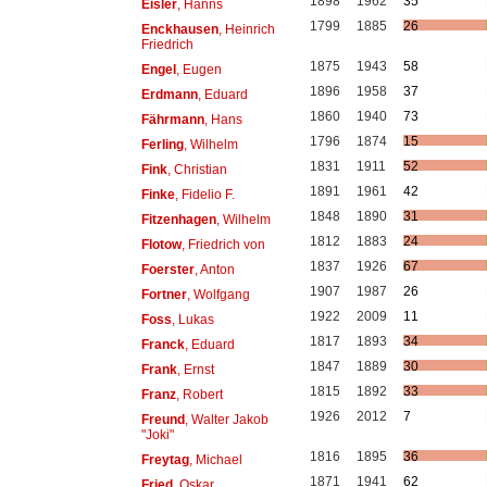
1898
1962
35
Eisler
, Hanns
1799
1885
26
Enckhausen
, Heinrich
Friedrich
1875
1943
58
Engel
, Eugen
1896
1958
37
Erdmann
, Eduard
1860
1940
73
Fährmann
, Hans
1796
1874
15
Ferling
, Wilhelm
1831
1911
52
Fink
, Christian
1891
1961
42
Finke
, Fidelio F.
1848
1890
31
Fitzenhagen
, Wilhelm
1812
1883
24
Flotow
, Friedrich von
1837
1926
67
Foerster
, Anton
1907
1987
26
Fortner
, Wolfgang
1922
2009
11
Foss
, Lukas
1817
1893
34
Franck
, Eduard
1847
1889
30
Frank
, Ernst
1815
1892
33
Franz
, Robert
1926
2012
7
Freund
, Walter Jakob
"Joki"
1816
1895
36
Freytag
, Michael
1871
1941
62
Fried
, Oskar