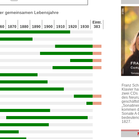
 der gemeinsamen Lebensjahre
Eintr.
860
1870
1880
1890
1900
1910
1920
1930
383
Franz Sch
Klavier h
zwei CDs 
des Neunz
geschäftst
„Sonatine
kommen di
Sonate A-
bedeutend
1827.