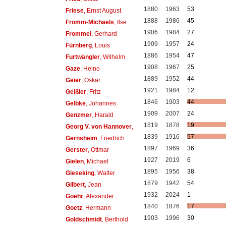
1880
1963
53
Friese
, Ernst August
1888
1986
45
Fromm-Michaels
, Ilse
1906
1984
27
Frommel
, Gerhard
1909
1957
24
Fürnberg
, Louis
1886
1954
47
Furtwängler
, Wilhelm
1908
1967
25
Gaze
, Heino
1889
1952
44
Geier
, Oskar
1921
1984
12
Geißler
, Fritz
1846
1903
44
Gelbke
, Johannes
1909
2007
24
Genzmer
, Harald
1819
1878
19
Georg V. von Hannover
,
1839
1916
57
Gernsheim
, Friedrich
1897
1969
36
Gerster
, Ottmar
1927
2019
6
Gielen
, Michael
1895
1956
38
Gieseking
, Walter
1879
1942
54
Gilbert
, Jean
1932
2024
1
Goehr
, Alexander
1840
1876
17
Goetz
, Hermann
1903
1996
30
Goldschmidt
, Berthold