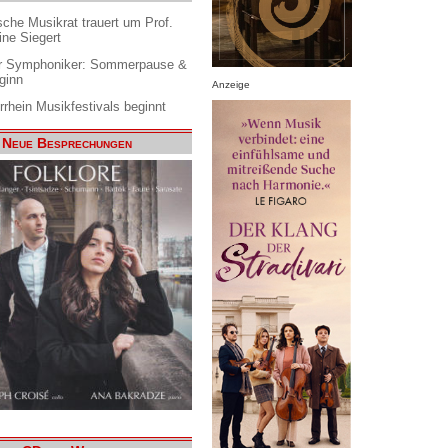
che Musikrat trauert um Prof.
ine Siegert
 Symphoniker: Sommerpause &
ginn
Anzeige
rrhein Musikfestivals beginnt
Neue Besprechungen