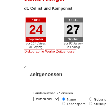
dt. Cellist und Komponist
* 1859
† 1933
24
27
September
Oktober
vor 167 Jahren
vor 93 Jahren
in Leipzig
in Leipzig
Diskographie
Werke
Zeitgenossen
Zeitgenossen
Länderauswahl / Sortieren
Name
Geburts
Lebensjahre
Sterbej