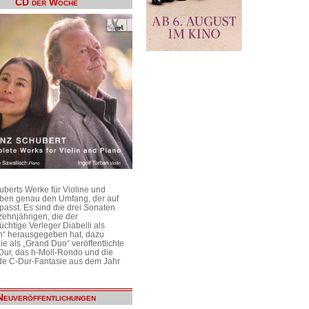
CD der Woche
uberts Werke für Violine und
aben genau den Umfang, der auf
passt. Es sind die drei Sonaten
ehnjährigen, die der
üchtige Verleger Diabelli als
n“ herausgegeben hat, dazu
e als „Grand Duo“ veröffentlichte
Dur, das h-Moll-Rondo und die
e C-Dur-Fantasie aus dem Jahr
Neuveröffentlichungen