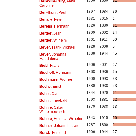
1806
1880
21
Belleville-Oury
, Anna
Caroline
1897
1984
36
Ben-Haim
, Paul
1931
2015
2
Benary
, Peter
1826
1880
21
Berens
, Hermann
1909
2002
24
Berger
, Jean
1861
1911
50
Berger
, Wilhelm
1928
2008
5
Beyer
, Frank Michael
1888
1944
45
Beyer
, Johanna
Magdalena
1906
2001
27
Biebl
, Franz
1868
1936
65
Bischoff
, Hermann
1900
1993
33
Bochmann
, Werner
1880
1938
53
Boehe
, Ernst
1844
1920
61
Bohm
, Carl
1793
1881
22
Böhm
, Theobald
1870
1938
63
Böhme
, Oskar
Wilhelmowitsch
1843
1915
56
Böhme
, Heinrich Wilhelm
1787
1860
1
Böhner
, Johann Ludwig
1906
1944
27
Borck
, Edmund