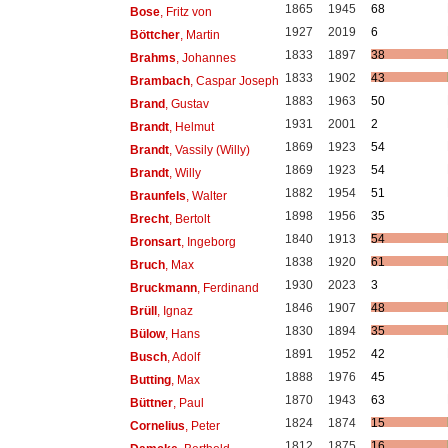
1865
1945
68
Bose
, Fritz von
1927
2019
6
Böttcher
, Martin
1833
1897
38
Brahms
, Johannes
1833
1902
43
Brambach
, Caspar Joseph
1883
1963
50
Brand
, Gustav
1931
2001
2
Brandt
, Helmut
1869
1923
54
Brandt
, Vassily (Willy)
1869
1923
54
Brandt
, Willy
1882
1954
51
Braunfels
, Walter
1898
1956
35
Brecht
, Bertolt
1840
1913
54
Bronsart
, Ingeborg
1838
1920
61
Bruch
, Max
1930
2023
3
Bruckmann
, Ferdinand
1846
1907
48
Brüll
, Ignaz
1830
1894
35
Bülow
, Hans
1891
1952
42
Busch
, Adolf
1888
1976
45
Butting
, Max
1870
1943
63
Büttner
, Paul
1824
1874
15
Cornelius
, Peter
1812
1875
16