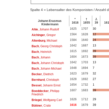
Spalte 4 = Lebensalter des Komponisten / Anzahl
*
†
J.
Johann Erasmus
1616
1655
39
16
Kindermann
1625
1707
30
Ahle
, Johann Rudolf
1564
1628
12
Aichinger
, Gregor
1584
1640
24
Altenburg
, Michael
1642
1687
13
Bach
, Georg Christoph
1615
1692
39
Bach
, Heinrich
1604
1673
39
Bach
, Johann
1642
1703
13
Bach
, Johann Christoph
1648
1694
7
Bach
, Johann Michael
1623
1679
32
Becker
, Dietrich
1628
1692
27
Bernhard
, Christoph
1654
1732
1
Bessel
, Johann Ernst
1607
1683
39
Boeddecker
, Philipp
Friedrich
1626
1712
29
Briegel
, Wolfgang Carl
1616
1679
39
Büttner
, Crato