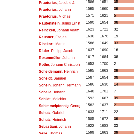
1586
1651
35
Praetorius
, Jacob d.J.
1595
1660
39
Praetorius
, Johann
1571
1621
5
Praetorius
, Michael
1590
1654
38
Rautenstein
, Julius Ernst
1623
1722
32
Reincken
, Johann Adam
1636
1676
19
Reusner
, Esajas
1586
1649
33
Rinckart
, Martin
1637
1690
18
Rittler
, Philipp Jacob
1617
1684
38
Rosenmüller
, Johann
1653
1700
2
Rothe
, Johann Christoph
1595
1663
39
Scheidemann
, Heinrich
1587
1654
38
Scheidt
, Samuel
1586
1630
14
Schein
, Johann Hermann
1648
1701
7
Schelle
, Johann
1592
1667
39
Schildt
, Melchior
1582
1637
21
Schimmelpfennig
, Georg
1633
1711
22
Schütz
, Gabriel
1585
1672
39
Schütz
, Heinrich
1622
1683
33
Sebastiani
, Johann
1599
1663
39
Selle
, Thomas