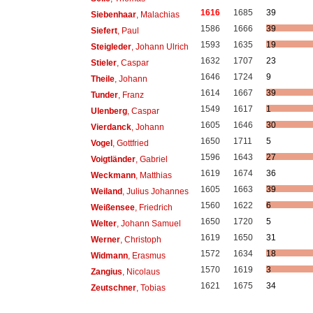
1616
1685
39
Siebenhaar
, Malachias
1586
1666
39
Siefert
, Paul
1593
1635
19
Steigleder
, Johann Ulrich
1632
1707
23
Stieler
, Caspar
1646
1724
9
Theile
, Johann
1614
1667
39
Tunder
, Franz
1549
1617
1
Ulenberg
, Caspar
1605
1646
30
Vierdanck
, Johann
1650
1711
5
Vogel
, Gottfried
1596
1643
27
Voigtländer
, Gabriel
1619
1674
36
Weckmann
, Matthias
1605
1663
39
Weiland
, Julius Johannes
1560
1622
6
Weißensee
, Friedrich
1650
1720
5
Welter
, Johann Samuel
1619
1650
31
Werner
, Christoph
1572
1634
18
Widmann
, Erasmus
1570
1619
3
Zangius
, Nicolaus
1621
1675
34
Zeutschner
, Tobias