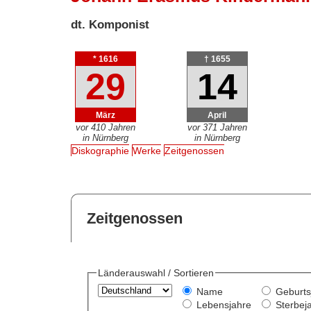
dt. Komponist
* 1616
† 1655
29
14
März
April
vor 410 Jahren
vor 371 Jahren
in Nürnberg
in Nürnberg
Diskographie
Werke
Zeitgenossen
Zeitgenossen
Länderauswahl / Sortieren
Name
Geburts
Lebensjahre
Sterbej