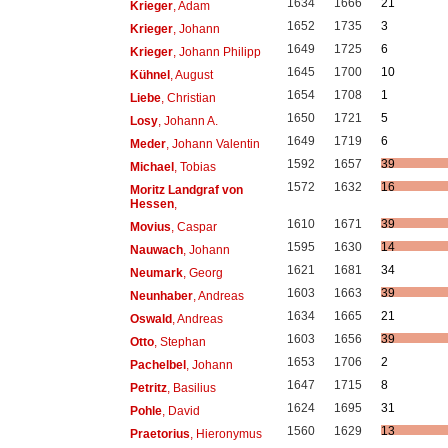
1634
1666
21
Krieger
, Adam
1652
1735
3
Krieger
, Johann
1649
1725
6
Krieger
, Johann Philipp
1645
1700
10
Kühnel
, August
1654
1708
1
Liebe
, Christian
1650
1721
5
Losy
, Johann A.
1649
1719
6
Meder
, Johann Valentin
1592
1657
39
Michael
, Tobias
1572
1632
16
Moritz Landgraf von
Hessen
,
1610
1671
39
Movius
, Caspar
1595
1630
14
Nauwach
, Johann
1621
1681
34
Neumark
, Georg
1603
1663
39
Neunhaber
, Andreas
1634
1665
21
Oswald
, Andreas
1603
1656
39
Otto
, Stephan
1653
1706
2
Pachelbel
, Johann
1647
1715
8
Petritz
, Basilius
1624
1695
31
Pohle
, David
1560
1629
13
Praetorius
, Hieronymus