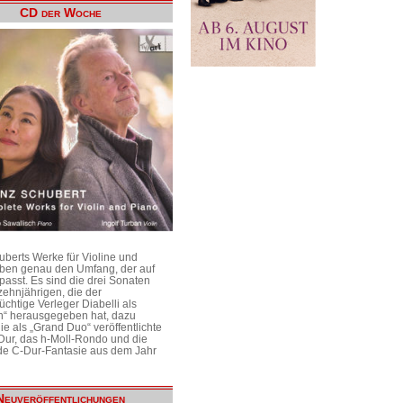
CD der Woche
uberts Werke für Violine und
aben genau den Umfang, der auf
passt. Es sind die drei Sonaten
ehnjährigen, die der
üchtige Verleger Diabelli als
n“ herausgegeben hat, dazu
e als „Grand Duo“ veröffentlichte
Dur, das h-Moll-Rondo und die
e C-Dur-Fantasie aus dem Jahr
Neuveröffentlichungen