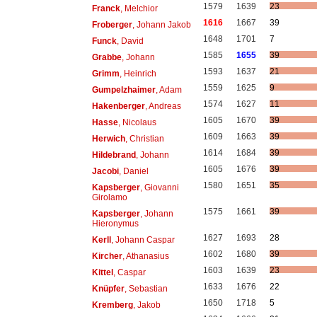
1579
1639
23
Franck
, Melchior
1616
1667
39
Froberger
, Johann Jakob
1648
1701
7
Funck
, David
1585
1655
39
Grabbe
, Johann
1593
1637
21
Grimm
, Heinrich
1559
1625
9
Gumpelzhaimer
, Adam
1574
1627
11
Hakenberger
, Andreas
1605
1670
39
Hasse
, Nicolaus
1609
1663
39
Herwich
, Christian
1614
1684
39
Hildebrand
, Johann
1605
1676
39
Jacobi
, Daniel
1580
1651
35
Kapsberger
, Giovanni
Girolamo
1575
1661
39
Kapsberger
, Johann
Hieronymus
1627
1693
28
Kerll
, Johann Caspar
1602
1680
39
Kircher
, Athanasius
1603
1639
23
Kittel
, Caspar
1633
1676
22
Knüpfer
, Sebastian
1650
1718
5
Kremberg
, Jakob