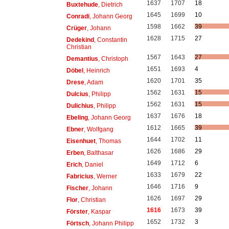
1637
1707
18
Buxtehude
, Dietrich
1645
1699
10
Conradi
, Johann Georg
1598
1662
39
Crüger
, Johann
1628
1715
27
Dedekind
, Constantin
Christian
1567
1643
27
Demantius
, Christoph
1651
1693
4
Döbel
, Heinrich
1620
1701
35
Drese
, Adam
1562
1631
15
Dulcius
, Philipp
1562
1631
15
Dulichius
, Philipp
1637
1676
18
Ebeling
, Johann Georg
1612
1665
39
Ebner
, Wolfgang
1644
1702
11
Eisenhuet
, Thomas
1626
1686
29
Erben
, Balthasar
1649
1712
6
Erich
, Daniel
1633
1679
22
Fabricius
, Werner
1646
1716
9
Fischer
, Johann
1626
1697
29
Flor
, Christian
1616
1673
39
Förster
, Kaspar
1652
1732
3
Förtsch
, Johann Philipp