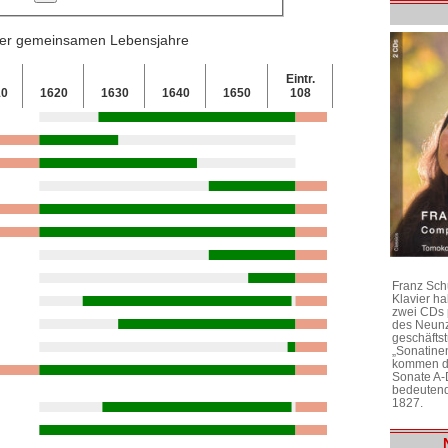
 der gemeinsamen Lebensjahre
Eintr.
10
1620
1630
1640
1650
108
Franz Sch
Klavier h
zwei CDs 
des Neunz
geschäftst
„Sonatine
kommen di
Sonate A-
bedeutend
1827.