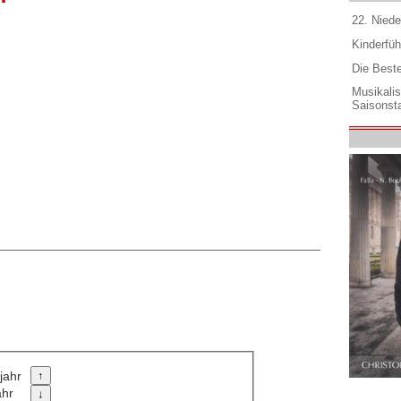
22. Niede
Kinderfüh
Die Best
Musikali
Saisonsta
jahr
ahr