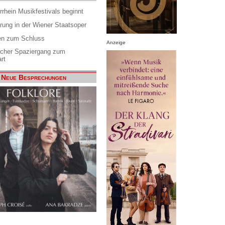
rrhein Musikfestivals beginnt
rung in der Wiener Staatsoper
en zum Schluss
Anzeige
scher Spaziergang zum
rt
Neue Besprechungen