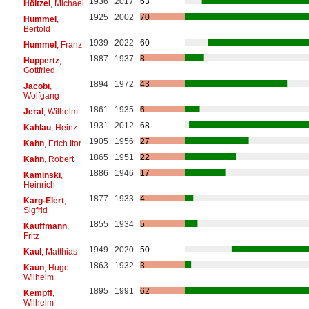
1936
2017
63
Höltzel
, Michael
1925
2002
70
Hummel
,
Bertold
1939
2022
60
Hummel
, Franz
1887
1937
8
Huppertz
,
Gottfried
1894
1972
43
Jacobi
,
Wolfgang
1861
1935
6
Jeral
, Wilhelm
1931
2012
68
Kahlau
, Heinz
1905
1956
27
Kahn
, Erich Itor
1865
1951
22
Kahn
, Robert
1886
1946
17
Kaminski
,
Heinrich
1877
1933
4
Karg-Elert
,
Sigfrid
1855
1934
5
Kauffmann
,
Fritz
1949
2020
50
Kaul
, Matthias
1863
1932
3
Kaun
, Hugo
Wilhelm
1895
1991
62
Kempff
,
Wilhelm