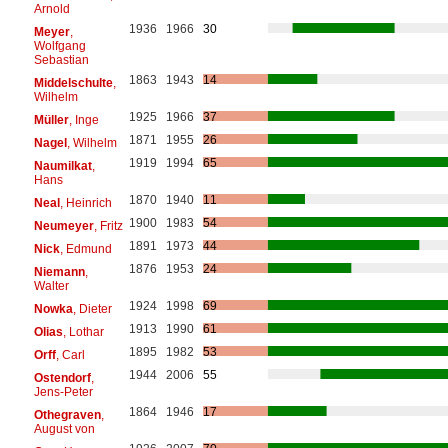
Arnold
1936
1966
30
Meyer
,
Wolfgang
Sebastian
1863
1943
14
Middelschulte
,
Wilhelm
1925
1966
37
Müller
, Inge
1871
1955
26
Nagel
, Wilhelm
1919
1994
65
Naumilkat
,
Hans
1870
1940
11
Neal
, Heinrich
1900
1983
54
Neumeyer
, Fritz
1891
1973
44
Nick
, Edmund
1876
1953
24
Niemann
,
Walter
1924
1998
69
Nowka
, Dieter
1913
1990
61
Olias
, Lothar
1895
1982
53
Orff
, Carl
1944
2006
55
Ostendorf
,
Jens-Peter
1864
1946
17
Othegraven
,
August von