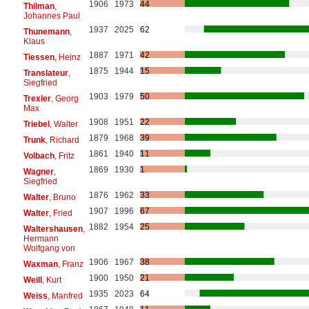
1906
1973
44
Thilman
,
Johannes Paul
1937
2025
62
Thunemann
,
Klaus
1887
1971
42
Tiessen
, Heinz
1875
1944
15
Translateur
,
Siegfried
1903
1979
50
Trexler
, Georg
Max
1908
1951
22
Triebel
, Walter
1879
1968
39
Trunk
, Richard
1861
1940
11
Volbach
, Fritz
1869
1930
1
Wagner
,
Siegfried
1876
1962
33
Walter
, Bruno
1907
1996
67
Walter
, Fried
1882
1954
25
Waltershausen
,
Hermann
Wolfgang von
1906
1967
38
Waxman
, Franz
1900
1950
21
Weill
, Kurt
1935
2023
64
Weiss
, Manfred