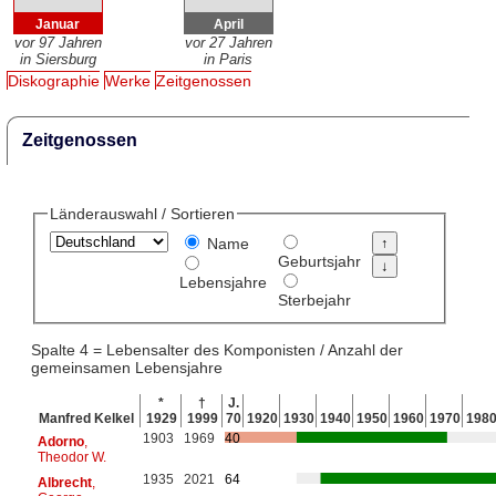
Januar
April
vor 97 Jahren
vor 27 Jahren
in Siersburg
in Paris
Diskographie
Werke
Zeitgenossen
Zeitgenossen
Länderauswahl / Sortieren
Name
Geburtsjahr
Lebensjahre
Sterbejahr
Spalte 4 = Lebensalter des Komponisten / Anzahl der
gemeinsamen Lebensjahre
*
†
J.
Manfred Kelkel
1929
1999
70
1920
1930
1940
1950
1960
1970
198
1903
1969
40
Adorno
,
Theodor W.
1935
2021
64
Albrecht
,