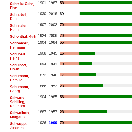
1901
1987
58
Schmitz-Gohr
,
Else
1930
2018
69
Schnebel
,
Dieter
1907
2002
70
Schnitzler
,
Heinz
1924
2006
70
Schonthal
, Ruth
1904
1984
55
Schroeder
,
Hermann
1908
1945
16
Schubert
,
Heinz
1894
1942
13
Schulhoff
,
Erwin
1872
1946
17
Schumann
,
Camillo
1866
1952
23
Schumann
,
Georg
1904
1985
56
Schwarz-
Schilling
,
Reinhard
1887
1957
28
Schweikert
,
Margarete
1926
1999
70
Schweppe
,
Joachim