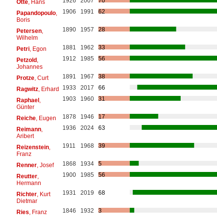
1926
2007
70
Otte
, Hans
1906
1991
62
Papandopoulo
,
Boris
1890
1957
28
Petersen
,
Wilhelm
1881
1962
33
Petri
, Egon
1912
1985
56
Petzold
,
Johannes
1891
1967
38
Protze
, Curt
1933
2017
66
Ragwitz
, Erhard
1903
1960
31
Raphael
,
Günter
1878
1946
17
Reiche
, Eugen
1936
2024
63
Reimann
,
Aribert
1911
1968
39
Reizenstein
,
Franz
1868
1934
5
Renner
, Josef
1900
1985
56
Reutter
,
Hermann
1931
2019
68
Richter
, Kurt
Dietmar
1846
1932
3
Ries
, Franz