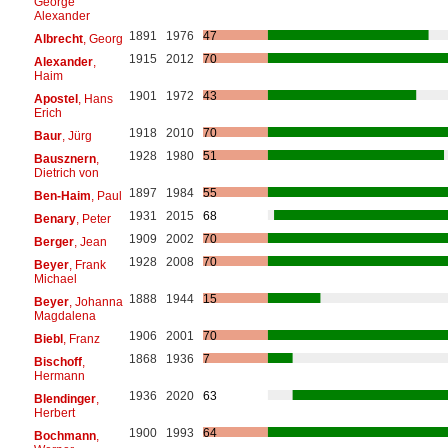
George
Alexander
1891
1976
47
Albrecht
, Georg
1915
2012
70
Alexander
,
Haim
1901
1972
43
Apostel
, Hans
Erich
1918
2010
70
Baur
, Jürg
1928
1980
51
Bausznern
,
Dietrich von
1897
1984
55
Ben-Haim
, Paul
1931
2015
68
Benary
, Peter
1909
2002
70
Berger
, Jean
1928
2008
70
Beyer
, Frank
Michael
1888
1944
15
Beyer
, Johanna
Magdalena
1906
2001
70
Biebl
, Franz
1868
1936
7
Bischoff
,
Hermann
1936
2020
63
Blendinger
,
Herbert
1900
1993
64
Bochmann
,