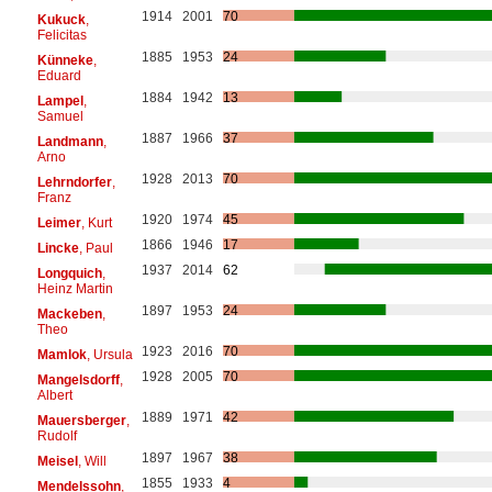
1914
2001
70
Kukuck
,
Felicitas
1885
1953
24
Künneke
,
Eduard
1884
1942
13
Lampel
,
Samuel
1887
1966
37
Landmann
,
Arno
1928
2013
70
Lehrndorfer
,
Franz
1920
1974
45
Leimer
, Kurt
1866
1946
17
Lincke
, Paul
1937
2014
62
Longquich
,
Heinz Martin
1897
1953
24
Mackeben
,
Theo
1923
2016
70
Mamlok
, Ursula
1928
2005
70
Mangelsdorff
,
Albert
1889
1971
42
Mauersberger
,
Rudolf
1897
1967
38
Meisel
, Will
1855
1933
4
Mendelssohn
,