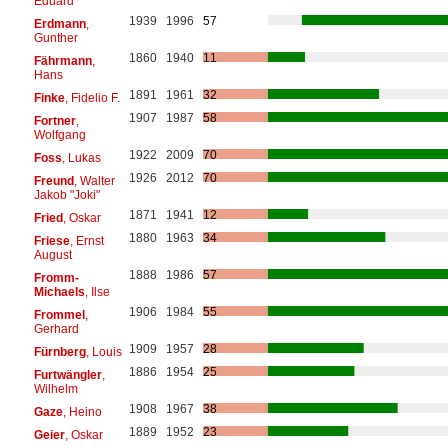
Eduard
1939
1996
57
Erdmann
,
Gunther
1860
1940
11
Fährmann
,
Hans
1891
1961
32
Finke
, Fidelio F.
1907
1987
58
Fortner
,
Wolfgang
1922
2009
70
Foss
, Lukas
1926
2012
70
Freund
, Walter
Jakob "Joki"
1871
1941
12
Fried
, Oskar
1880
1963
34
Friese
, Ernst
August
1888
1986
57
Fromm-
Michaels
, Ilse
1906
1984
55
Frommel
,
Gerhard
1909
1957
28
Fürnberg
, Louis
1886
1954
25
Furtwängler
,
Wilhelm
1908
1967
38
Gaze
, Heino
1889
1952
23
Geier
, Oskar