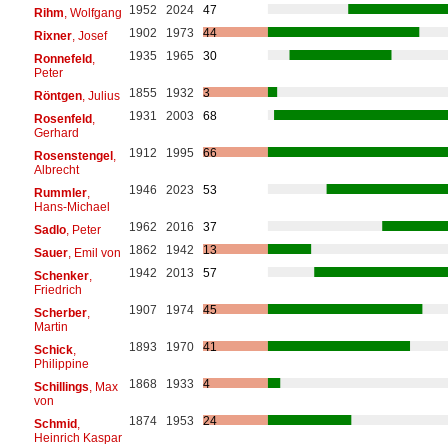
1952
2024
47
Rihm
, Wolfgang
1902
1973
44
Rixner
, Josef
1935
1965
30
Ronnefeld
,
Peter
1855
1932
3
Röntgen
, Julius
1931
2003
68
Rosenfeld
,
Gerhard
1912
1995
66
Rosenstengel
,
Albrecht
1946
2023
53
Rummler
,
Hans-Michael
1962
2016
37
Sadlo
, Peter
1862
1942
13
Sauer
, Emil von
1942
2013
57
Schenker
,
Friedrich
1907
1974
45
Scherber
,
Martin
1893
1970
41
Schick
,
Philippine
1868
1933
4
Schillings
, Max
von
1874
1953
24
Schmid
,
Heinrich Kaspar