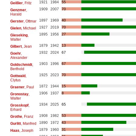
1921
1984
55
Geißler
, Fritz
1909
2007
70
Genzmer
,
Harald
1897
1969
40
Gerster
, Ottmar
1927
2019
70
Gielen
, Michael
1895
1956
27
Gieseking
,
Walter
1879
1942
13
Gilbert
, Jean
1932
2024
67
Goehr
,
Alexander
1903
1996
67
Goldschmidt
,
Berthold
1925
2023
70
Gottwald
,
Clytus
1872
1944
15
Graener
, Paul
1906
1937
8
Gronostay
,
Walter
1934
2025
65
Grosskopf
,
Erhard
1908
1982
53
Grothe
, Franz
1890
1972
43
Gurlitt
, Manfred
1879
1960
31
Haas
, Joseph