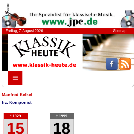
Anzeige
Freitag, 7. August 2026
Sitemap
≡
≡
Manfred Kelkel
frz. Komponist
* 1929
† 1999
15
18