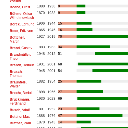
Werner
1880
1938
9
Boehe
, Ernst
1870
1938
9
Böhme
, Oskar
Wilhelmowitsch
1906
1944
15
Borck
, Edmund
1865
1945
16
Bose
, Fritz von
1927
2019
70
Böttcher
,
Martin
1883
1963
34
Brand
, Gustav
1948
2012
51
Brandmüller
,
Theo
1931
2001
68
Brandt
, Helmut
1945
2001
54
Brasch
,
Thomas
1882
1954
25
Braunfels
,
Walter
1898
1956
27
Brecht
, Bertolt
1930
2023
69
Bruckmann
,
Ferdinand
1891
1952
23
Busch
, Adolf
1888
1976
47
Butting
, Max
1870
1943
14
Büttner
, Paul