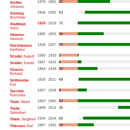
1879
1961
32
Senfter
,
Johanna
1936
2002
63
Sonntag
,
Brunhilde
1929
2019
70
Stadlmair
,
Hans
1885
1955
26
Sthamer
,
Heinrich
1928
2007
70
Stockhausen
,
Karlheinz
1860
1930
1
Stradal
, August
1867
1933
4
Sträßer
, Ewald
1864
1949
20
Strauss
,
Richard
1930
2011
69
Strittmatter
,
Eva
1857
1938
9
Taschek
,
Franziska
1903
1982
53
Thate
, Albert
1969
2014
30
Theile
,
Sebastian
1934
2024
65
Thiele
, Siegfried
1867
1945
16
Thiessen
, Karl