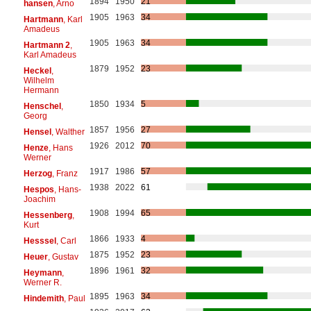
1894
1950
21
hansen
, Arno
1905
1963
34
Hartmann
, Karl
Amadeus
1905
1963
34
Hartmann 2
,
Karl Amadeus
1879
1952
23
Heckel
,
Wilhelm
Hermann
1850
1934
5
Henschel
,
Georg
1857
1956
27
Hensel
, Walther
1926
2012
70
Henze
, Hans
Werner
1917
1986
57
Herzog
, Franz
1938
2022
61
Hespos
, Hans-
Joachim
1908
1994
65
Hessenberg
,
Kurt
1866
1933
4
Hesssel
, Carl
1875
1952
23
Heuer
, Gustav
1896
1961
32
Heymann
,
Werner R.
1895
1963
34
Hindemith
, Paul