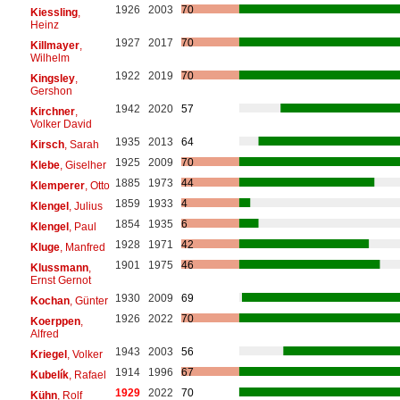
1926
2003
70
Kiessling
,
Heinz
1927
2017
70
Killmayer
,
Wilhelm
1922
2019
70
Kingsley
,
Gershon
1942
2020
57
Kirchner
,
Volker David
1935
2013
64
Kirsch
, Sarah
1925
2009
70
Klebe
, Giselher
1885
1973
44
Klemperer
, Otto
1859
1933
4
Klengel
, Julius
1854
1935
6
Klengel
, Paul
1928
1971
42
Kluge
, Manfred
1901
1975
46
Klussmann
,
Ernst Gernot
1930
2009
69
Kochan
, Günter
1926
2022
70
Koerppen
,
Alfred
1943
2003
56
Kriegel
, Volker
1914
1996
67
Kubelík
, Rafael
1929
2022
70
Kühn
, Rolf