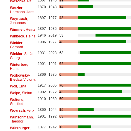
1867
1940
11
Weschke
, Paul
1870
1943
14
Wetzler
,
Hermann Hans
1897
1977
48
Weyrauch
,
Johannes
1897
1985
56
Wimmer
, Heinz
1946
2019
53
Winbeck
, Heinz
1906
1977
48
Winkler
,
Gerhard
1931
2023
68
Winkler
, Stefan
Georg
1901
1991
62
Winterberg
,
Hans
1866
1935
6
Woikowsky-
Biedau
, Victor v.
1917
2005
70
Woll
, Erna
1902
1972
43
Wolpe
, Stefan
1910
1989
60
Wolters
,
Gottfried
1860
1944
15
Woyrsch
, Felix
1901
1992
63
Wünschmann
,
Theodor
1877
1942
13
Würzburger
,