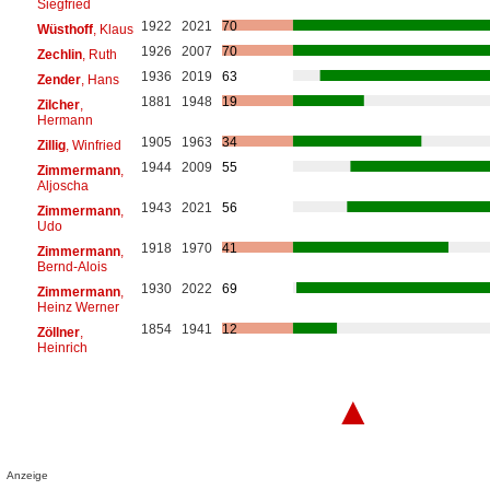
Siegfried
1922
2021
70
Wüsthoff
, Klaus
1926
2007
70
Zechlin
, Ruth
1936
2019
63
Zender
, Hans
1881
1948
19
Zilcher
,
Hermann
1905
1963
34
Zillig
, Winfried
1944
2009
55
Zimmermann
,
Aljoscha
1943
2021
56
Zimmermann
,
Udo
1918
1970
41
Zimmermann
,
Bernd-Alois
1930
2022
69
Zimmermann
,
Heinz Werner
1854
1941
12
Zöllner
,
Heinrich
▲
Anzeige