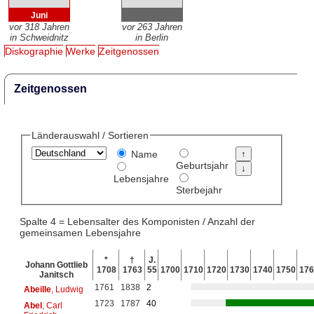
Juni
vor 318 Jahren
vor 263 Jahren
in Schweidnitz
in Berlin
Diskographie
Werke
Zeitgenossen
Zeitgenossen
Länderauswahl / Sortieren
Name
Geburtsjahr
Lebensjahre
Sterbejahr
Spalte 4 = Lebensalter des Komponisten / Anzahl der
gemeinsamen Lebensjahre
*
†
J.
Johann Gottlieb
1708
1763
55
1700
1710
1720
1730
1740
1750
176
Janitsch
1761
1838
2
Abeille
, Ludwig
1723
1787
40
Abel
, Carl