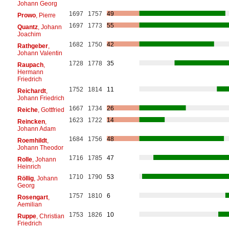
Johann Georg
1697
1757
49
Prowo
, Pierre
1697
1773
55
Quantz
, Johann
Joachim
1682
1750
42
Rathgeber
,
Johann Valentin
1728
1778
35
Raupach
,
Hermann
Friedrich
1752
1814
11
Reichardt
,
Johann Friedrich
1667
1734
26
Reiche
, Gottfried
1623
1722
14
Reincken
,
Johann Adam
1684
1756
48
Roemhildt
,
Johann Theodor
1716
1785
47
Rolle
, Johann
Heinrich
1710
1790
53
Röllig
, Johann
Georg
1757
1810
6
Rosengart
,
Aemilian
1753
1826
10
Ruppe
, Christian
Friedrich