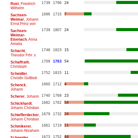
1739
1796
24
Rust
, Friedrich
Wilhelm
1696
1715
7
Sachsen-
Weimar
, Johann
Ernst Prinz von
1739
1807
24
Sachsen-
Weimar-
Eisenach
, Anna
Amalia
1748
1823
15
Schacht
,
Theodor Frhr. v.
1709
1763
54
Schaffrath
,
Christoph
1752
1815
11
Scheidler
,
Christin Gottlieb
1660
1712
4
Schenck
,
Johann
1740
1768
23
Scherer
, Johann
1682
1762
54
Schickhardt
,
Johann Christian
1679
1732
24
Schiefferdecker
,
Johann Christian
1661
1719
11
Schmikerer
,
Johann Abraham
1673
1752
44
Schneider
,