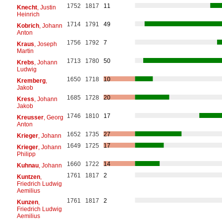
1752
1817
11
Knecht
, Justin
Heinrich
1714
1791
49
Kobrich
, Johann
Anton
1756
1792
7
Kraus
, Joseph
Martin
1713
1780
50
Krebs
, Johann
Ludwig
1650
1718
10
Kremberg
,
Jakob
1685
1728
20
Kress
, Johann
Jakob
1746
1810
17
Kreusser
, Georg
Anton
1652
1735
27
Krieger
, Johann
1649
1725
17
Krieger
, Johann
Philipp
1660
1722
14
Kuhnau
, Johann
1761
1817
2
Kuntzen
,
Friedrich Ludwig
Aemilius
1761
1817
2
Kunzen
,
Friedrich Ludwig
Aemilius