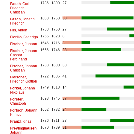
1736
1800
27
Fasch
, Carl
Friedrich
Christian
1688
1758
50
Fasch
, Johann
Friedrich
1733
1760
27
Fils
, Anton
1755
1823
8
Fiorillo
, Federigo
1646
1716
8
Fischer
, Johann
1656
1746
38
Fischer
, Johann
Caspar
Ferdinand
1733
1800
30
Fischer
, Johann
Christian
1722
1806
41
Fleischer
,
Friedrich Gottlob
1749
1818
14
Forkel
, Johann
Nikolaus
1693
1745
37
Förster
,
Christoph
1652
1732
24
Förtsch
, Johann
Philipp
1736
1811
27
Fränzl
, Ignaz
1670
1739
31
Freylinghausen
,
Johann