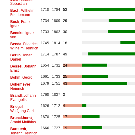
Sebastian
1710
1784
53
Bach
, Wilhelm
Friedemann
1734
1809
29
Beck
, Franz
Ignaz
1733
1803
30
Beecke
, Ignaz
von
1745
1814
18
Benda
, Friedrich
Wilhelm Heinrich
1714
1787
49
Berlin
, Johan
Daniel
1654
1732
24
Bessel
, Johann
Ernst
1661
1733
25
Böhm
, Georg
1679
1751
43
Bokemeyer
,
Heinrich
1760
1837
3
Brandl
, Johann
Evangelist
1626
1712
4
Briegel
,
Wolfgang Carl
1670
1725
17
Brunckhorst
,
Arnold Matthias
1666
1727
19
Buttstedt
,
Johann Heinrich