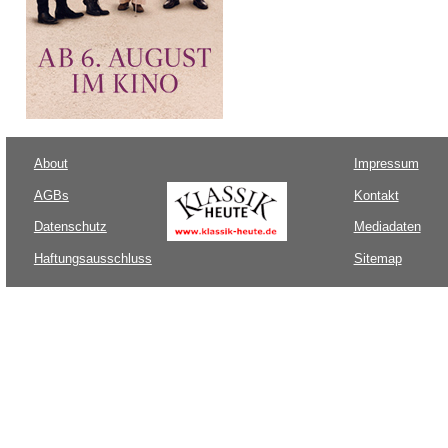
About
Impressum
AGBs
Kontakt
Datenschutz
Mediadaten
Haftungsausschluss
Sitemap