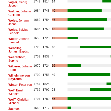
1749
1814
14
Vogler
, Georg
Joseph
1684
1748
40
Walther
, Johann
Gottfried
1662
1754
46
Weiss
, Johann
Jacob
1686
1750
42
Weiss
, Sylvius
Leopold
1650
1720
12
Welter
, Johann
Samuel
1723
1797
40
Wendling
,
Johann Baptist
1759
1838
4
Westenholz
,
Sophie
1670
1724
16
Wilderer
, Johann
Hugo
1709
1758
49
Wilhelmine von
Bayreuth
,
1754
1825
9
Winter
, Peter von
1735
1792
28
Wolf
, Ernst
Wilhelm
1707
1789
55
Wolff
, Christian
Michael
1663
1712
4
Zachow
,