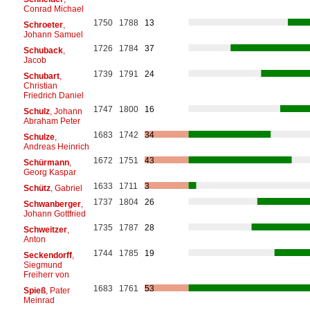
Conrad Michael
1750
1788
13
Schroeter
,
Johann Samuel
1726
1784
37
Schuback
,
Jacob
1739
1791
24
Schubart
,
Christian
Friedrich Daniel
1747
1800
16
Schulz
, Johann
Abraham Peter
1683
1742
34
Schulze
,
Andreas Heinrich
1672
1751
43
Schürmann
,
Georg Kaspar
1633
1711
3
Schütz
, Gabriel
1737
1804
26
Schwanberger
,
Johann Gottfried
1735
1787
28
Schweitzer
,
Anton
1744
1785
19
Seckendorff
,
Siegmund
Freiherr von
1683
1761
53
Spieß
, Pater
Meinrad