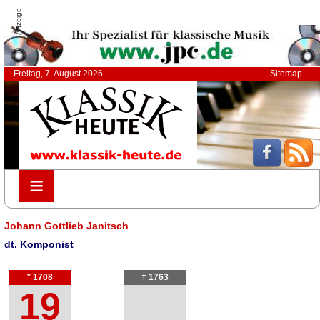
Anzeige
Freitag, 7. August 2026
Sitemap
≡
≡
Johann Gottlieb Janitsch
dt. Komponist
* 1708
† 1763
19