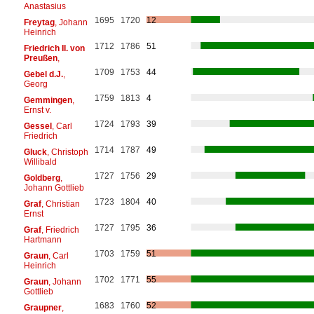
Anastasius
1695
1720
12
Freytag
, Johann
Heinrich
1712
1786
51
Friedrich II. von
Preußen
,
1709
1753
44
Gebel d.J.
,
Georg
1759
1813
4
Gemmingen
,
Ernst v.
1724
1793
39
Gessel
, Carl
Friedrich
1714
1787
49
Gluck
, Christoph
Willibald
1727
1756
29
Goldberg
,
Johann Gottlieb
1723
1804
40
Graf
, Christian
Ernst
1727
1795
36
Graf
, Friedrich
Hartmann
1703
1759
51
Graun
, Carl
Heinrich
1702
1771
55
Graun
, Johann
Gottlieb
1683
1760
52
Graupner
,