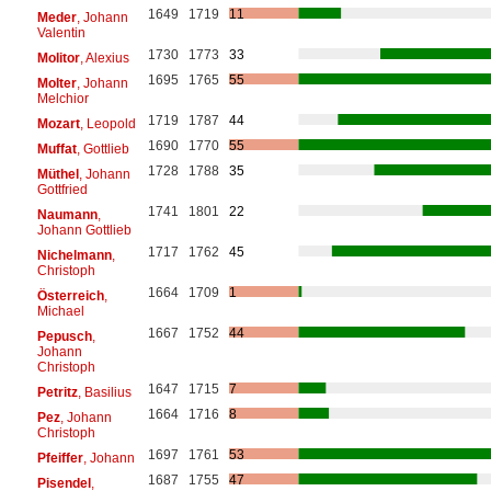
1649
1719
11
Meder
, Johann
Valentin
1730
1773
33
Molitor
, Alexius
1695
1765
55
Molter
, Johann
Melchior
1719
1787
44
Mozart
, Leopold
1690
1770
55
Muffat
, Gottlieb
1728
1788
35
Müthel
, Johann
Gottfried
1741
1801
22
Naumann
,
Johann Gottlieb
1717
1762
45
Nichelmann
,
Christoph
1664
1709
1
Österreich
,
Michael
1667
1752
44
Pepusch
,
Johann
Christoph
1647
1715
7
Petritz
, Basilius
1664
1716
8
Pez
, Johann
Christoph
1697
1761
53
Pfeiffer
, Johann
1687
1755
47
Pisendel
,