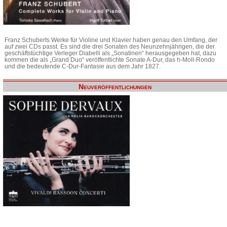
Franz Schuberts Werke für Violine und Klavier haben genau den Umfang, der
auf zwei CDs passt. Es sind die drei Sonaten des Neunzehnjährigen, die der
geschäftstüchtige Verleger Diabelli als „Sonatinen“ herausgegeben hat, dazu
kommen die als „Grand Duo“ veröffentlichte Sonate A-Dur, das h-Moll-Rondo
und die bedeutende C-Dur-Fantasie aus dem Jahr 1827.
Neuveröffentlichungen