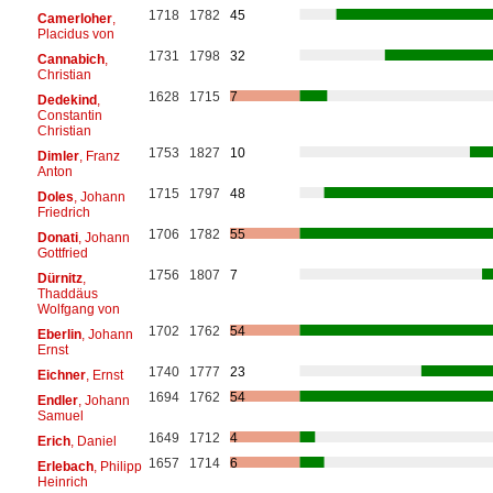
1718
1782
45
Camerloher
,
Placidus von
1731
1798
32
Cannabich
,
Christian
1628
1715
7
Dedekind
,
Constantin
Christian
1753
1827
10
Dimler
, Franz
Anton
1715
1797
48
Doles
, Johann
Friedrich
1706
1782
55
Donati
, Johann
Gottfried
1756
1807
7
Dürnitz
,
Thaddäus
Wolfgang von
1702
1762
54
Eberlin
, Johann
Ernst
1740
1777
23
Eichner
, Ernst
1694
1762
54
Endler
, Johann
Samuel
1649
1712
4
Erich
, Daniel
1657
1714
6
Erlebach
, Philipp
Heinrich