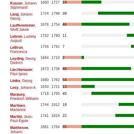
1660
1727
19
Kusser
, Johann
Sigismund
1724
1798
39
Lang
, Johann
Georg
1676
1754
46
Lauffensteiner
,
Wolff Jakob
1752
1790
11
Lebrun
, Ludwig
August
1756
1791
7
LeBrun
,
Francesca
1664
1710
2
Leyding
, Georg
Dietrich
1673
1756
48
Liechtenauer
,
Paul Ignaz
1680
1762
54
Linike
, Georg
1650
1721
13
Losy
, Johann A.
1718
1795
45
Marpurg
,
Friedrich Wilhelm
1744
1812
19
Martines
,
Marianne
1741
1816
22
Martini
, Jean-
Paul-Égide
1681
1764
55
Mattheson
,
Johann