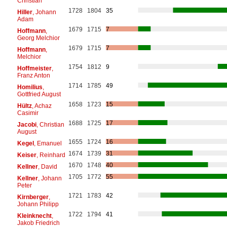
Christian
1728
1804
35
Hiller
, Johann
Adam
1679
1715
7
Hoffmann
,
Georg Melchior
1679
1715
7
Hoffmann
,
Melchior
1754
1812
9
Hoffmeister
,
Franz Anton
1714
1785
49
Homilius
,
Gottfried August
1658
1723
15
Hültz
, Achaz
Casimir
1688
1725
17
Jacobi
, Christian
August
1655
1724
16
Kegel
, Emanuel
1674
1739
31
Keiser
, Reinhard
1670
1748
40
Kellner
, David
1705
1772
55
Kellner
, Johann
Peter
1721
1783
42
Kirnberger
,
Johann Philipp
1722
1794
41
Kleinknecht
,
Jakob Friedrich