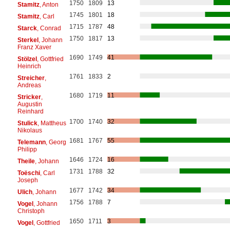
1750
1809
13
Stamitz
, Anton
1745
1801
18
Stamitz
, Carl
1715
1787
48
Starck
, Conrad
1750
1817
13
Sterkel
, Johann
Franz Xaver
1690
1749
41
Stölzel
, Gottfried
Heinrich
1761
1833
2
Streicher
,
Andreas
1680
1719
11
Stricker
,
Augustin
Reinhard
1700
1740
32
Stulick
, Mattheus
Nikolaus
1681
1767
55
Telemann
, Georg
Philipp
1646
1724
16
Theile
, Johann
1731
1788
32
Toëschi
, Carl
Joseph
1677
1742
34
Ulich
, Johann
1756
1788
7
Vogel
, Johann
Christoph
1650
1711
3
Vogel
, Gottfried