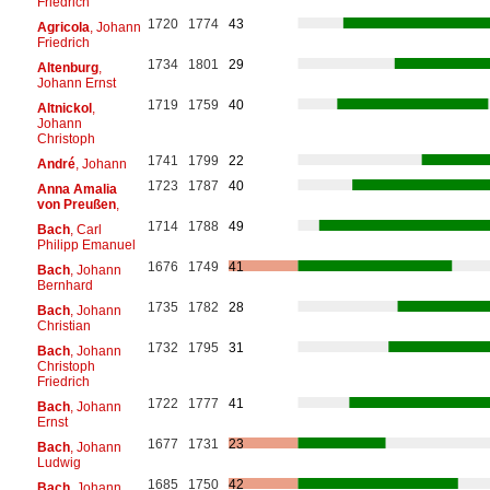
Friedrich
1720
1774
43
Agricola
, Johann
Friedrich
1734
1801
29
Altenburg
,
Johann Ernst
1719
1759
40
Altnickol
,
Johann
Christoph
1741
1799
22
André
, Johann
1723
1787
40
Anna Amalia
von Preußen
,
1714
1788
49
Bach
, Carl
Philipp Emanuel
1676
1749
41
Bach
, Johann
Bernhard
1735
1782
28
Bach
, Johann
Christian
1732
1795
31
Bach
, Johann
Christoph
Friedrich
1722
1777
41
Bach
, Johann
Ernst
1677
1731
23
Bach
, Johann
Ludwig
1685
1750
42
Bach
, Johann