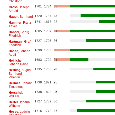
Christoph
1701
1784
55
Gross
, Joseph
Arnold
1720
1787
43
Hagen
, Bernhard
1741
1817
22
Hammer
, Franz
Xaver
1685
1759
51
Händel
, Georg
Friedrich
1727
1795
36
Hartmann Graf
,
Friedrich
1699
1783
55
Hasse
, Johann
Adolf
1683
1729
21
Heinichen
,
Johann David
1735
1766
28
Herbing
, August
Bernhard
Valentin
1738
1821
25
Hermes
, Johann
Timotheus
1738
1822
25
Herschel
,
William
1727
1789
36
Hertel
, Johann
Wilhelm
1716
1772
47
Hesse
, Ludwig