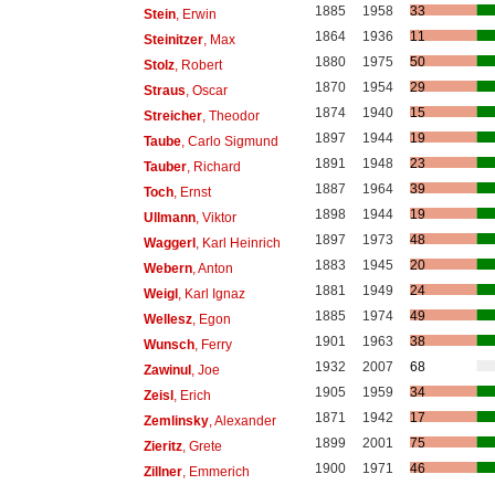
1885
1958
33
Stein
, Erwin
1864
1936
11
Steinitzer
, Max
1880
1975
50
Stolz
, Robert
1870
1954
29
Straus
, Oscar
1874
1940
15
Streicher
, Theodor
1897
1944
19
Taube
, Carlo Sigmund
1891
1948
23
Tauber
, Richard
1887
1964
39
Toch
, Ernst
1898
1944
19
Ullmann
, Viktor
1897
1973
48
Waggerl
, Karl Heinrich
1883
1945
20
Webern
, Anton
1881
1949
24
Weigl
, Karl Ignaz
1885
1974
49
Wellesz
, Egon
1901
1963
38
Wunsch
, Ferry
1932
2007
68
Zawinul
, Joe
1905
1959
34
Zeisl
, Erich
1871
1942
17
Zemlinsky
, Alexander
1899
2001
75
Zieritz
, Grete
1900
1971
46
Zillner
, Emmerich