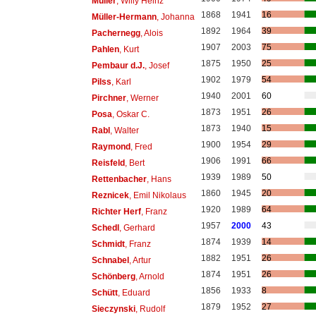
Müller
, Willy Heinz
1868
1941
16
Müller-Hermann
, Johanna
1892
1964
39
Pachernegg
, Alois
1907
2003
75
Pahlen
, Kurt
1875
1950
25
Pembaur d.J.
, Josef
1902
1979
54
Pilss
, Karl
1940
2001
60
Pirchner
, Werner
1873
1951
26
Posa
, Oskar C.
1873
1940
15
Rabl
, Walter
1900
1954
29
Raymond
, Fred
1906
1991
66
Reisfeld
, Bert
1939
1989
50
Rettenbacher
, Hans
1860
1945
20
Reznicek
, Emil Nikolaus
1920
1989
64
Richter Herf
, Franz
1957
2000
43
Schedl
, Gerhard
1874
1939
14
Schmidt
, Franz
1882
1951
26
Schnabel
, Artur
1874
1951
26
Schönberg
, Arnold
1856
1933
8
Schütt
, Eduard
1879
1952
27
Sieczynski
, Rudolf