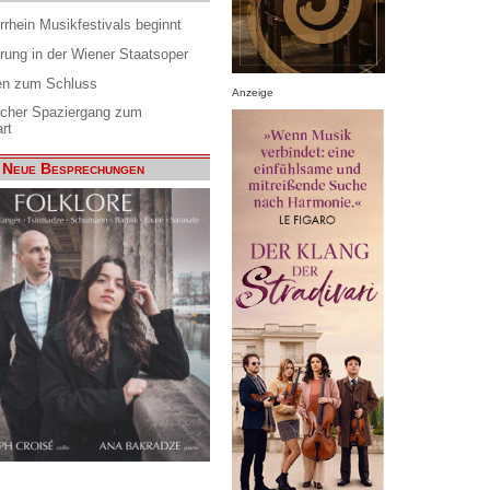
rrhein Musikfestivals beginnt
rung in der Wiener Staatsoper
en zum Schluss
Anzeige
scher Spaziergang zum
rt
Neue Besprechungen