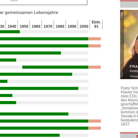
 der gemeinsamen Lebensjahre
Eintr.
930
1940
1950
1960
1970
1980
1990
2000
91
Franz Sch
Klavier h
zwei CDs 
des Neunz
geschäftst
„Sonatine
kommen di
Sonate A-
bedeutend
1827.