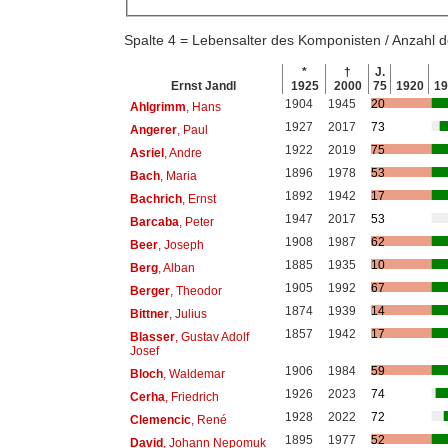
Spalte 4 = Lebensalter des Komponisten / Anzahl
*
†
J.
Ernst Jandl
1925
2000
75
1920
1
1904
1945
20
Ahlgrimm
, Hans
1927
2017
73
Angerer
, Paul
1922
2019
75
Asriel
, Andre
1896
1978
53
Bach
, Maria
1892
1942
17
Bachrich
, Ernst
1947
2017
53
Barcaba
, Peter
1908
1987
62
Beer
, Joseph
1885
1935
10
Berg
, Alban
1905
1992
67
Berger
, Theodor
1874
1939
14
Bittner
, Julius
1857
1942
17
Blasser
, Gustav Adolf
Josef
1906
1984
59
Bloch
, Waldemar
1926
2023
74
Cerha
, Friedrich
1928
2022
72
Clemencic
, René
1895
1977
52
David
, Johann Nepomuk