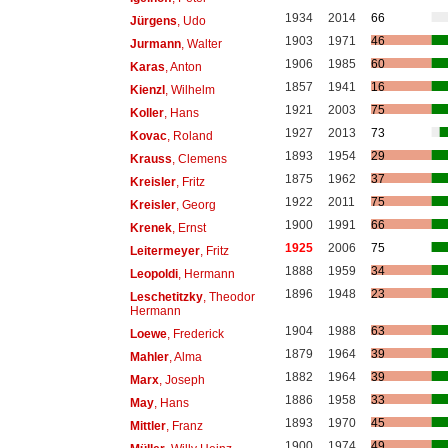
1934
2014
66
Jürgens
, Udo
1903
1971
46
Jurmann
, Walter
1906
1985
60
Karas
, Anton
1857
1941
16
Kienzl
, Wilhelm
1921
2003
75
Koller
, Hans
1927
2013
73
Kovac
, Roland
1893
1954
29
Krauss
, Clemens
1875
1962
37
Kreisler
, Fritz
1922
2011
75
Kreisler
, Georg
1900
1991
66
Krenek
, Ernst
1925
2006
75
Leitermeyer
, Fritz
1888
1959
34
Leopoldi
, Hermann
1896
1948
23
Leschetitzky
, Theodor
Hermann
1904
1988
63
Loewe
, Frederick
1879
1964
39
Mahler
, Alma
1882
1964
39
Marx
, Joseph
1886
1958
33
May
, Hans
1893
1970
45
Mittler
, Franz
1900
1974
49