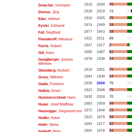
1918
2004
75
Delacher
, Hermann
1928
2019
72
Demus
, Jörg
1916
2005
75
Eder
, Helmut
1874
1949
24
Eysler
, Edmund
1877
1943
18
Fall
, Siegfried
1931
2011
69
Fheodoroff
, Nikolaus
1847
1927
2
Fuchs
, Robert
1890
1987
62
Gál
, Hans
1876
1938
13
Ganglberger
, Johann
Wilhelm
1910
2001
75
Glanzberg
, Norbert
1894
1939
14
Grosz
, Wilhelm
1930
2000
70
Gulda
, Friedrich
1923
2008
75
Halletz
, Erwin
1930
2024
70
Hammerschmid
, Hans
1883
1959
34
Hauer
, Josef Matthias
1872
1948
23
Hausegger
, Siegmund von
1923
1979
54
Heiller
, Anton
1894
1977
52
Hofer
, Maria
1904
1978
53
Igelhoff
, Peter