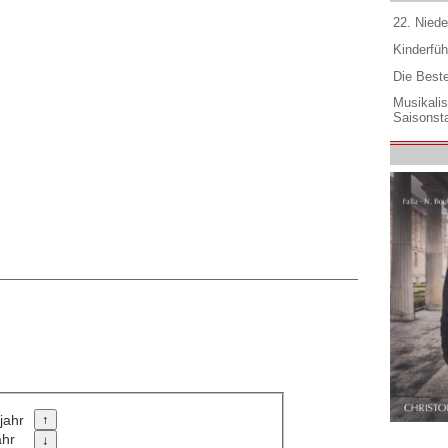
22. Niede
Kinderfüh
Die Best
Musikali
Saisonsta
jahr
ahr