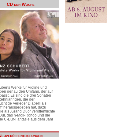
CD der Woche
uberts Werke für Violine und
aben genau den Umfang, der auf
passt. Es sind die drei Sonaten
ehnjährigen, die der
üchtige Verleger Diabelli als
n“ herausgegeben hat, dazu
e als „Grand Duo“ veröffentlichte
Dur, das h-Moll-Rondo und die
e C-Dur-Fantasie aus dem Jahr
Neuveröffentlichungen