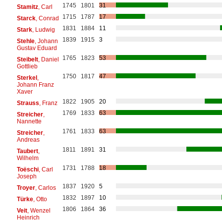
1745
1801
31
Stamitz
, Carl
1715
1787
17
Starck
, Conrad
1831
1884
11
Stark
, Ludwig
1839
1915
3
Stehle
, Johann
Gustav Eduard
1765
1823
53
Steibelt
, Daniel
Gottlieb
1750
1817
47
Sterkel
,
Johann Franz
Xaver
1822
1905
20
Strauss
, Franz
1769
1833
63
Streicher
,
Nannette
1761
1833
63
Streicher
,
Andreas
1811
1891
31
Taubert
,
Wilhelm
1731
1788
18
Toëschi
, Carl
Joseph
1837
1920
5
Troyer
, Carlos
1832
1897
10
Türke
, Otto
1806
1864
36
Veit
, Wenzel
Heinrich