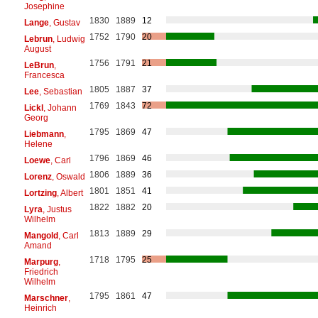
Josephine
1830
1889
12
Lange
, Gustav
1752
1790
20
Lebrun
, Ludwig
August
1756
1791
21
LeBrun
,
Francesca
1805
1887
37
Lee
, Sebastian
1769
1843
72
Lickl
, Johann
Georg
1795
1869
47
Liebmann
,
Helene
1796
1869
46
Loewe
, Carl
1806
1889
36
Lorenz
, Oswald
1801
1851
41
Lortzing
, Albert
1822
1882
20
Lyra
, Justus
Wilhelm
1813
1889
29
Mangold
, Carl
Amand
1718
1795
25
Marpurg
,
Friedrich
Wilhelm
1795
1861
47
Marschner
,
Heinrich