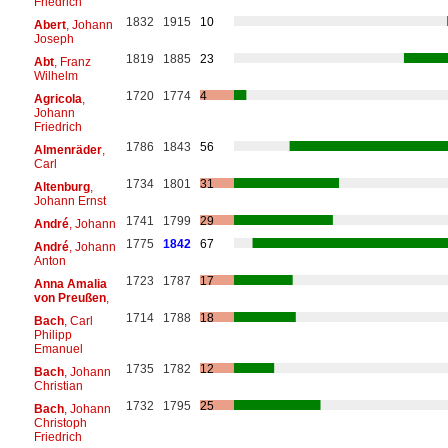
Friedrich
1832
1915
10
Abert
, Johann
Joseph
1819
1885
23
Abt
, Franz
Wilhelm
1720
1774
4
Agricola
,
Johann
Friedrich
1786
1843
56
Almenräder
,
Carl
1734
1801
31
Altenburg
,
Johann Ernst
1741
1799
29
André
, Johann
1775
1842
67
André
, Johann
Anton
1723
1787
17
Anna Amalia
von Preußen
,
1714
1788
18
Bach
, Carl
Philipp
Emanuel
1735
1782
12
Bach
, Johann
Christian
1732
1795
25
Bach
, Johann
Christoph
Friedrich