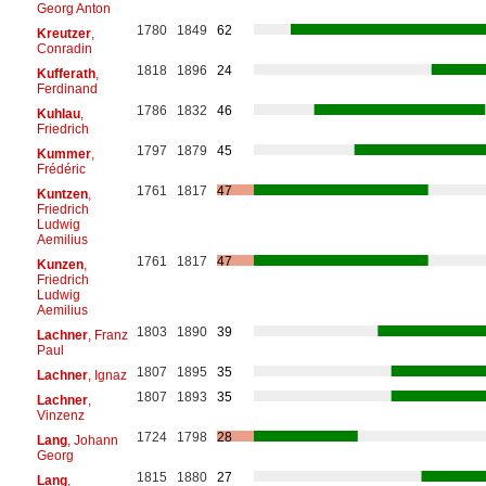
Georg Anton
1780
1849
62
Kreutzer
,
Conradin
1818
1896
24
Kufferath
,
Ferdinand
1786
1832
46
Kuhlau
,
Friedrich
1797
1879
45
Kummer
,
Frédéric
1761
1817
47
Kuntzen
,
Friedrich
Ludwig
Aemilius
1761
1817
47
Kunzen
,
Friedrich
Ludwig
Aemilius
1803
1890
39
Lachner
, Franz
Paul
1807
1895
35
Lachner
, Ignaz
1807
1893
35
Lachner
,
Vinzenz
1724
1798
28
Lang
, Johann
Georg
1815
1880
27
Lang
,