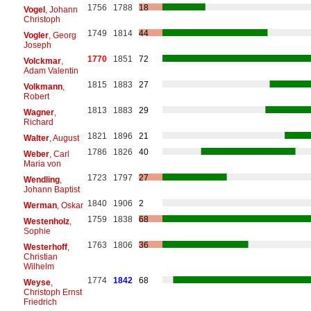
1756
1788
18
Vogel
, Johann
Christoph
1749
1814
44
Vogler
, Georg
Joseph
1770
1851
72
Volckmar
,
Adam Valentin
1815
1883
27
Volkmann
,
Robert
1813
1883
29
Wagner
,
Richard
1821
1896
21
Walter
, August
1786
1826
40
Weber
, Carl
Maria von
1723
1797
27
Wendling
,
Johann Baptist
1840
1906
2
Werman
, Oskar
1759
1838
68
Westenholz
,
Sophie
1763
1806
36
Westerhoff
,
Christian
Wilhelm
1774
1842
68
Weyse
,
Christoph Ernst
Friedrich