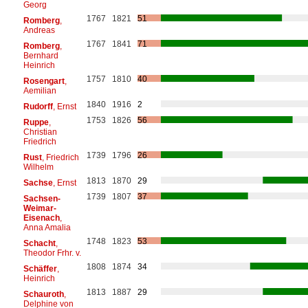
Georg
1767
1821
51
Romberg
,
Andreas
1767
1841
71
Romberg
,
Bernhard
Heinrich
1757
1810
40
Rosengart
,
Aemilian
1840
1916
2
Rudorff
, Ernst
1753
1826
56
Ruppe
,
Christian
Friedrich
1739
1796
26
Rust
, Friedrich
Wilhelm
1813
1870
29
Sachse
, Ernst
1739
1807
37
Sachsen-
Weimar-
Eisenach
,
Anna Amalia
1748
1823
53
Schacht
,
Theodor Frhr. v.
1808
1874
34
Schäffer
,
Heinrich
1813
1887
29
Schauroth
,
Delphine von