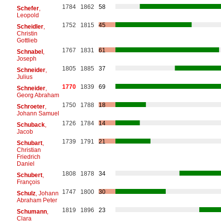
1784
1862
58
Schefer
,
Leopold
1752
1815
45
Scheidler
,
Christin
Gottlieb
1767
1831
61
Schnabel
,
Joseph
1805
1885
37
Schneider
,
Julius
1770
1839
69
Schneider
,
Georg Abraham
1750
1788
18
Schroeter
,
Johann Samuel
1726
1784
14
Schuback
,
Jacob
1739
1791
21
Schubart
,
Christian
Friedrich
Daniel
1808
1878
34
Schubert
,
François
1747
1800
30
Schulz
, Johann
Abraham Peter
1819
1896
23
Schumann
,
Clara