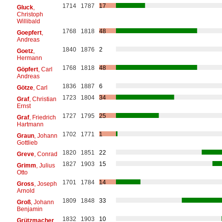
1714
1787
17
Gluck
,
Christoph
Willibald
1768
1818
48
Goepfert
,
Andreas
1840
1876
2
Goetz
,
Hermann
1768
1818
48
Göpfert
, Carl
Andreas
1836
1887
6
Götze
, Carl
1723
1804
34
Graf
, Christian
Ernst
1727
1795
25
Graf
, Friedrich
Hartmann
1702
1771
1
Graun
, Johann
Gottlieb
1820
1851
22
Greve
, Conrad
1827
1903
15
Grimm
, Julius
Otto
1701
1784
14
Gross
, Joseph
Arnold
1809
1848
33
Groß
, Johann
Benjamin
1832
1903
10
Grützmacher
,