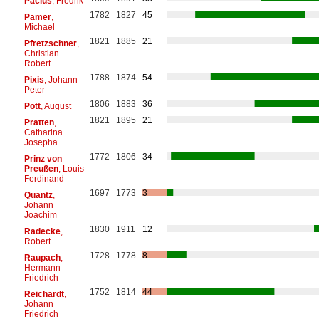
Pacius
, Fredrik
1782
1827
45
Pamer
,
Michael
1821
1885
21
Pfretzschner
,
Christian
Robert
1788
1874
54
Pixis
, Johann
Peter
1806
1883
36
Pott
, August
1821
1895
21
Pratten
,
Catharina
Josepha
1772
1806
34
Prinz von
Preußen
, Louis
Ferdinand
1697
1773
3
Quantz
,
Johann
Joachim
1830
1911
12
Radecke
,
Robert
1728
1778
8
Raupach
,
Hermann
Friedrich
1752
1814
44
Reichardt
,
Johann
Friedrich