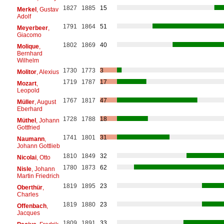
1827
1885
15
Merkel
, Gustav
Adolf
1791
1864
51
Meyerbeer
,
Giacomo
1802
1869
40
Molique
,
Bernhard
Wilhelm
1730
1773
3
Molitor
, Alexius
1719
1787
17
Mozart
,
Leopold
1767
1817
47
Müller
, August
Eberhard
1728
1788
18
Müthel
, Johann
Gottfried
1741
1801
31
Naumann
,
Johann Gottlieb
1810
1849
32
Nicolai
, Otto
1780
1873
62
Nisle
, Johann
Martin Friedrich
1819
1895
23
Oberthür
,
Charles
1819
1880
23
Offenbach
,
Jacques
1809
1891
33