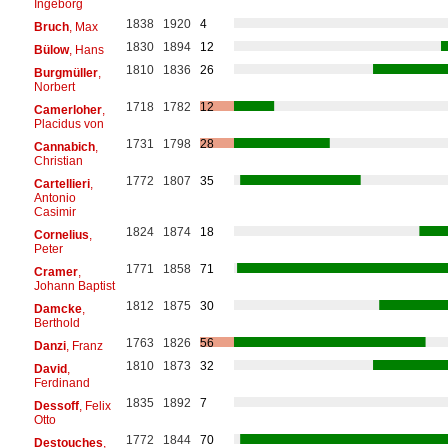
Ingeborg
1838
1920
4
Bruch
, Max
1830
1894
12
Bülow
, Hans
1810
1836
26
Burgmüller
,
Norbert
1718
1782
12
Camerloher
,
Placidus von
1731
1798
28
Cannabich
,
Christian
1772
1807
35
Cartellieri
,
Antonio
Casimir
1824
1874
18
Cornelius
,
Peter
1771
1858
71
Cramer
,
Johann Baptist
1812
1875
30
Damcke
,
Berthold
1763
1826
56
Danzi
, Franz
1810
1873
32
David
,
Ferdinand
1835
1892
7
Dessoff
, Felix
Otto
1772
1844
70
Destouches
,