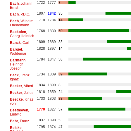
1722
1777
7
Bach
, Johann
Ernst
1807
1842
35
Bach
, P.D.Q.
1710
1784
14
Bach
, Wilhelm
Friedemann
1768
1830
60
Backofen
,
Georg Heinrich
1809
1889
33
Banck
, Carl
1828
1897
14
Bargiel
,
Woldemar
1784
1847
58
Bärmann
,
Heinrich
Joseph
1734
1809
39
Beck
, Franz
Ignaz
1834
1899
8
Becker
, Albert
1818
1859
24
Becker
, Julius
1733
1803
33
Beecke
, Ignaz
von
1770
1827
57
Beethoven
,
Ludwig
1837
1898
5
Behr
, Franz
1795
1874
47
Belcke
,