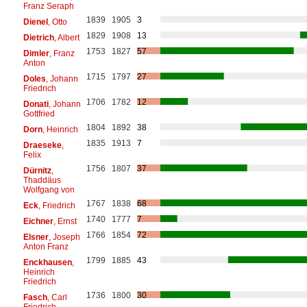
Franz Seraph
1839
1905
3
Dienel
, Otto
1829
1908
13
Dietrich
, Albert
1753
1827
57
Dimler
, Franz
Anton
1715
1797
27
Doles
, Johann
Friedrich
1706
1782
12
Donati
, Johann
Gottfried
1804
1892
38
Dorn
, Heinrich
1835
1913
7
Draeseke
,
Felix
1756
1807
37
Dürnitz
,
Thaddäus
Wolfgang von
1767
1838
68
Eck
, Friedrich
1740
1777
7
Eichner
, Ernst
1766
1854
72
Elsner
, Joseph
Anton Franz
1799
1885
43
Enckhausen
,
Heinrich
Friedrich
1736
1800
30
Fasch
, Carl
Friedrich