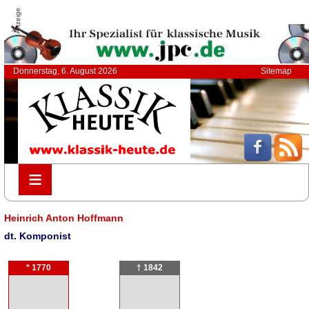
Anzeige
Donnerstag, 6. August 2026
Sitemap
≡
≡
Heinrich Anton Hoffmann
dt. Komponist
* 1770
† 1842