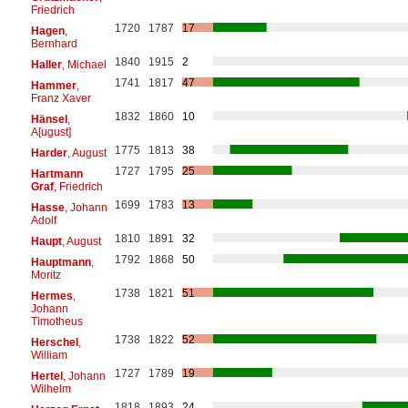
Friedrich
1720
1787
17
Hagen
,
Bernhard
1840
1915
2
Haller
, Michael
1741
1817
47
Hammer
,
Franz Xaver
1832
1860
10
Hänsel
,
A[ugust]
1775
1813
38
Harder
, August
1727
1795
25
Hartmann
Graf
, Friedrich
1699
1783
13
Hasse
, Johann
Adolf
1810
1891
32
Haupt
, August
1792
1868
50
Hauptmann
,
Moritz
1738
1821
51
Hermes
,
Johann
Timotheus
1738
1822
52
Herschel
,
William
1727
1789
19
Hertel
, Johann
Wilhelm
1818
1893
24