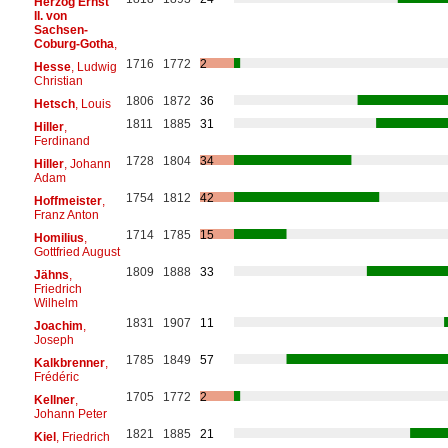
Herzog Ernst
II. von
Sachsen-
Coburg-Gotha
,
1716
1772
2
Hesse
, Ludwig
Christian
1806
1872
36
Hetsch
, Louis
1811
1885
31
Hiller
,
Ferdinand
1728
1804
34
Hiller
, Johann
Adam
1754
1812
42
Hoffmeister
,
Franz Anton
1714
1785
15
Homilius
,
Gottfried August
1809
1888
33
Jähns
,
Friedrich
Wilhelm
1831
1907
11
Joachim
,
Joseph
1785
1849
57
Kalkbrenner
,
Frédéric
1705
1772
2
Kellner
,
Johann Peter
1821
1885
21
Kiel
, Friedrich