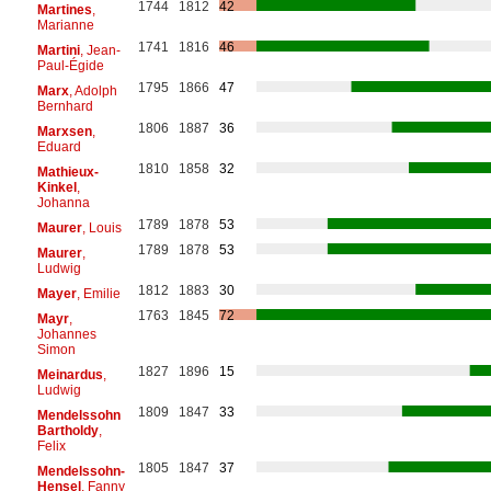
1744
1812
42
Martines
,
Marianne
1741
1816
46
Martini
, Jean-
Paul-Égide
1795
1866
47
Marx
, Adolph
Bernhard
1806
1887
36
Marxsen
,
Eduard
1810
1858
32
Mathieux-
Kinkel
,
Johanna
1789
1878
53
Maurer
, Louis
1789
1878
53
Maurer
,
Ludwig
1812
1883
30
Mayer
, Emilie
1763
1845
72
Mayr
,
Johannes
Simon
1827
1896
15
Meinardus
,
Ludwig
1809
1847
33
Mendelssohn
Bartholdy
,
Felix
1805
1847
37
Mendelssohn-
Hensel
, Fanny