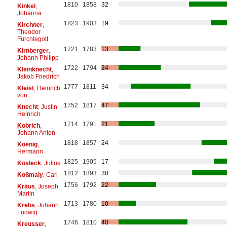
1810
1858
32
Kinkel
,
Johanna
1823
1903
19
Kirchner
,
Theodor
Fürchtegott
1721
1783
13
Kirnberger
,
Johann Philipp
1722
1794
24
Kleinknecht
,
Jakob Friedrich
1777
1811
34
Kleist
, Heinrich
von
1752
1817
47
Knecht
, Justin
Heinrich
1714
1791
21
Kobrich
,
Johann Anton
1818
1857
24
Koenig
,
Hermann
1825
1905
17
Kosleck
, Julius
1812
1893
30
Koßmaly
, Carl
1756
1792
22
Kraus
, Joseph
Martin
1713
1780
10
Krebs
, Johann
Ludwig
1746
1810
40
Kreusser
,