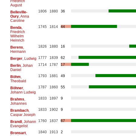
Friedrich
August
1806
1880
36
Belleville-
Oury
, Anna
Caroline
1745
1814
44
Benda
,
Friedrich
Wilhelm
Heinrich
1826
1880
16
Berens
,
Hermann
1777
1839
62
Berger
, Ludwig
1714
1787
17
Berlin
, Johan
Daniel
1793
1881
49
Böhm
,
Theobald
1787
1860
55
Böhner
,
Johann Ludwig
1833
1897
9
Brahms
,
Johannes
1833
1902
9
Brambach
,
Caspar Joseph
1760
1837
67
Brandl
, Johann
Evangelist
1840
1913
2
Bronsart
,