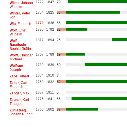
1772
1847
70
Wilms
, Johann
Wilhelm
1754
1825
55
Winter
, Peter
von
1770
1836
66
Witt
, Friedrich
1735
1792
22
Wolf
, Ernst
Wilhelm
1817
1894
25
Wolf
Baudissin
,
Sophie Gräfin
1707
1789
19
Wolff
, Christian
Michael
1789
1839
50
Wolfram
,
Joseph
1834
1910
8
Zabel
, Albert
1758
1832
62
Zelter
, Carl
Friedrich
1837
1911
5
Zenger
, Max
1775
1841
66
Zeuner
, Karl
Traugott
1760
1802
32
Zumsteeg
,
Johann Rudolf