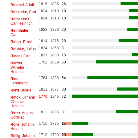
1816
1896
26
Reichel
, Adolf
1824
1910
18
Reinecke
, Carl
1824
1910
18
ReineckeX
,
Carl Heinrich
1822
1896
20
Reinthaler
,
Carl
1814
1875
28
Reiter
, Ernst
1834
1858
8
Reubke
, Julius
1827
1888
15
Riedel
, Carl
1792
1869
50
Rieffel
,
Wilhelm
Heinrich
1784
1838
54
Ries
,
Ferdinand
1812
1877
30
Rietz
, Julius
1770
1846
72
Rinck
, Johann
Christian
Heinrich
1811
1885
31
Ritter
, August
Gottfried
1716
1785
15
Rolle
, Johann
Heinrich
1710
1790
20
Röllig
, Johann