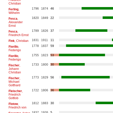
Christian
1796
1874
46
Ferling
,
Wilhelm
1820
1849
22
Fesca
,
Alexander
Ernst
1789
1826
37
Fesca
,
Friedrich Ernst
1831
1911
11
Fink
, Christian
1778
1837
59
Fiorillo
,
Federigo
1755
1823
53
Fiorillo
,
Federigo
1733
1800
30
Fischer
,
Johann
Christian
1773
1829
56
Fischer
,
Michael
Gotthard
1722
1806
36
Fleischer
,
Friedrich
Gottlob
1812
1883
30
Flotow
,
Friedrich von
1837
1926
5