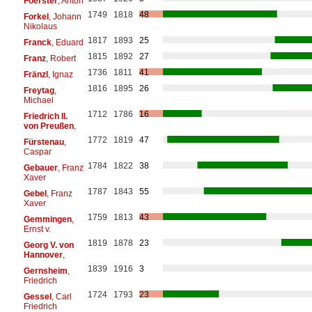
Foerster
, Anton
1749
1818
48
Forkel
, Johann
Nikolaus
1817
1893
25
Franck
, Eduard
1815
1892
27
Franz
, Robert
1736
1811
41
Fränzl
, Ignaz
1816
1895
26
Freytag
,
Michael
1712
1786
16
Friedrich II.
von Preußen
,
1772
1819
47
Fürstenau
,
Caspar
1784
1822
38
Gebauer
, Franz
Xaver
1787
1843
55
Gebel
, Franz
Xaver
1759
1813
43
Gemmingen
,
Ernst v.
1819
1878
23
Georg V. von
Hannover
,
1839
1916
3
Gernsheim
,
Friedrich
1724
1793
23
Gessel
, Carl
Friedrich