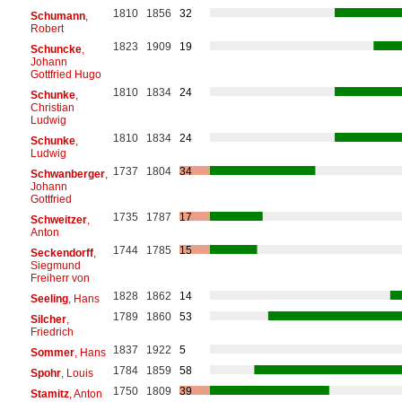
1810
1856
32
Schumann
,
Robert
1823
1909
19
Schuncke
,
Johann
Gottfried Hugo
1810
1834
24
Schunke
,
Christian
Ludwig
1810
1834
24
Schunke
,
Ludwig
1737
1804
34
Schwanberger
,
Johann
Gottfried
1735
1787
17
Schweitzer
,
Anton
1744
1785
15
Seckendorff
,
Siegmund
Freiherr von
1828
1862
14
Seeling
, Hans
1789
1860
53
Silcher
,
Friedrich
1837
1922
5
Sommer
, Hans
1784
1859
58
Spohr
, Louis
1750
1809
39
Stamitz
, Anton