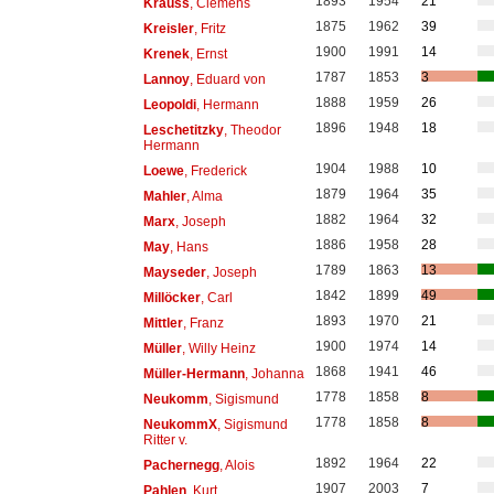
1893
1954
21
Krauss
, Clemens
1875
1962
39
Kreisler
, Fritz
1900
1991
14
Krenek
, Ernst
1787
1853
3
Lannoy
, Eduard von
1888
1959
26
Leopoldi
, Hermann
1896
1948
18
Leschetitzky
, Theodor
Hermann
1904
1988
10
Loewe
, Frederick
1879
1964
35
Mahler
, Alma
1882
1964
32
Marx
, Joseph
1886
1958
28
May
, Hans
1789
1863
13
Mayseder
, Joseph
1842
1899
49
Millöcker
, Carl
1893
1970
21
Mittler
, Franz
1900
1974
14
Müller
, Willy Heinz
1868
1941
46
Müller-Hermann
, Johanna
1778
1858
8
Neukomm
, Sigismund
1778
1858
8
NeukommX
, Sigismund
Ritter v.
1892
1964
22
Pachernegg
, Alois
1907
2003
7
Pahlen
, Kurt