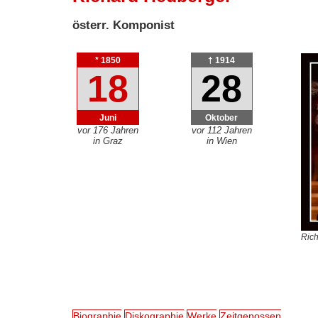
österr. Komponist
* 1850
† 1914
18
28
Juni
Oktober
vor 176 Jahren
vor 112 Jahren
in Graz
in Wien
Rich
Biographie
Diskographie
Werke
Zeitgenossen