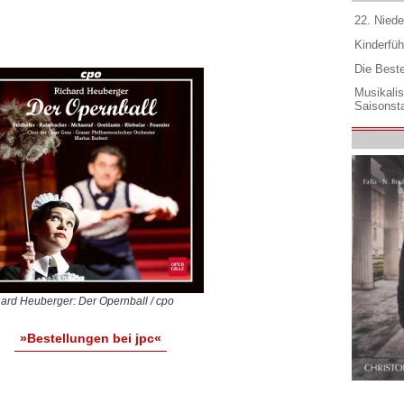
22. Niede
Kinderfüh
Die Best
Musikali
Saisonsta
ard Heuberger: Der Opernball / cpo
»Bestellungen bei jpc«