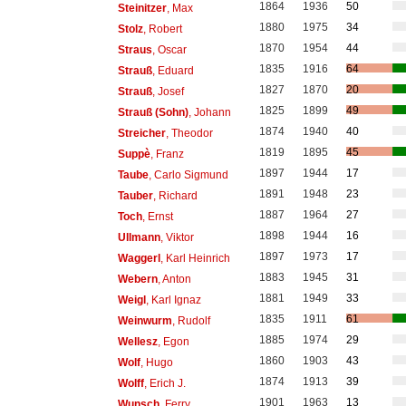
1864
1936
50
Steinitzer
, Max
1880
1975
34
Stolz
, Robert
1870
1954
44
Straus
, Oscar
1835
1916
64
Strauß
, Eduard
1827
1870
20
Strauß
, Josef
1825
1899
49
Strauß (Sohn)
, Johann
1874
1940
40
Streicher
, Theodor
1819
1895
45
Suppè
, Franz
1897
1944
17
Taube
, Carlo Sigmund
1891
1948
23
Tauber
, Richard
1887
1964
27
Toch
, Ernst
1898
1944
16
Ullmann
, Viktor
1897
1973
17
Waggerl
, Karl Heinrich
1883
1945
31
Webern
, Anton
1881
1949
33
Weigl
, Karl Ignaz
1835
1911
61
Weinwurm
, Rudolf
1885
1974
29
Wellesz
, Egon
1860
1903
43
Wolf
, Hugo
1874
1913
39
Wolff
, Erich J.
1901
1963
13
Wunsch
, Ferry