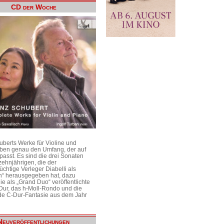
CD der Woche
uberts Werke für Violine und
aben genau den Umfang, der auf
passt. Es sind die drei Sonaten
ehnjährigen, die der
üchtige Verleger Diabelli als
n“ herausgegeben hat, dazu
e als „Grand Duo“ veröffentlichte
Dur, das h-Moll-Rondo und die
e C-Dur-Fantasie aus dem Jahr
Neuveröffentlichungen