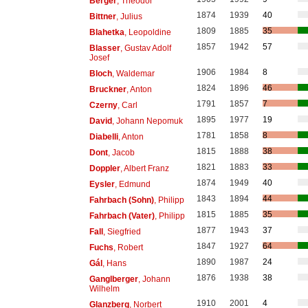
Berger
, Theodor
1874
1939
40
Bittner
, Julius
1809
1885
35
Blahetka
, Leopoldine
1857
1942
57
Blasser
, Gustav Adolf
Josef
1906
1984
8
Bloch
, Waldemar
1824
1896
46
Bruckner
, Anton
1791
1857
7
Czerny
, Carl
1895
1977
19
David
, Johann Nepomuk
1781
1858
8
Diabelli
, Anton
1815
1888
38
Dont
, Jacob
1821
1883
33
Doppler
, Albert Franz
1874
1949
40
Eysler
, Edmund
1843
1894
44
Fahrbach (Sohn)
, Philipp
1815
1885
35
Fahrbach (Vater)
, Philipp
1877
1943
37
Fall
, Siegfried
1847
1927
64
Fuchs
, Robert
1890
1987
24
Gál
, Hans
1876
1938
38
Ganglberger
, Johann
Wilhelm
1910
2001
4
Glanzberg
, Norbert