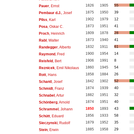
1826
1905
55
Pauer
, Ernst
1875
1950
39
Pembaur d.J.
, Josef
1902
1979
12
Pilss
, Karl
1873
1951
41
Posa
, Oskar C.
1809
1878
28
Proch
, Heinrich
1873
1940
41
Rabl
, Walter
1832
1911
61
Randegger
, Alberto
1900
1954
14
Raymond
, Fred
1906
1991
8
Reisfeld
, Bert
1860
1945
54
Reznicek
, Emil Nikolaus
1858
1884
26
Rott
, Hans
1842
1902
52
Schantl
, Josef
1874
1939
40
Schmidt
, Franz
1882
1951
32
Schnabel
, Artur
1874
1951
40
Schönberg
, Arnold
1850
1893
43
Schrammel
, Johann
1856
1933
58
Schütt
, Eduard
1879
1952
35
Sieczynski
, Rudolf
1885
1958
29
Stein
, Erwin