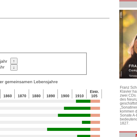
jahr
ahr
 der gemeinsamen Lebensjahre
Franz Sch
Klavier h
Eintr.
zwei CDs 
1860
1870
1880
1890
1900
1910
105
des Neunz
geschäftst
„Sonatine
kommen di
Sonate A-
bedeutend
1827.