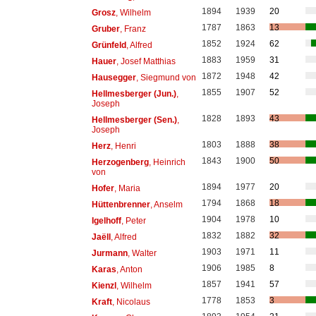
1894
1939
20
Grosz
, Wilhelm
1787
1863
13
Gruber
, Franz
1852
1924
62
Grünfeld
, Alfred
1883
1959
31
Hauer
, Josef Matthias
1872
1948
42
Hausegger
, Siegmund von
1855
1907
52
Hellmesberger (Jun.)
,
Joseph
1828
1893
43
Hellmesberger (Sen.)
,
Joseph
1803
1888
38
Herz
, Henri
1843
1900
50
Herzogenberg
, Heinrich
von
1894
1977
20
Hofer
, Maria
1794
1868
18
Hüttenbrenner
, Anselm
1904
1978
10
Igelhoff
, Peter
1832
1882
32
Jaëll
, Alfred
1903
1971
11
Jurmann
, Walter
1906
1985
8
Karas
, Anton
1857
1941
57
Kienzl
, Wilhelm
1778
1853
3
Kraft
, Nicolaus