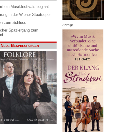
rrhein Musikfestivals beginnt
rung in der Wiener Staatsoper
en zum Schluss
Anzeige
scher Spaziergang zum
rt
Neue Besprechungen