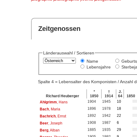
Zeitgenossen
Länderauswahl / Sortieren
Name
Geburts
Lebensjahre
Sterbej
Spalte 4 = Lebensalter des Komponisten / Anzahl
*
†
J.
Richard Heuberger
1850
1914
64
1850
1904
1945
10
Ahlgrimm
, Hans
1896
1978
18
Bach
, Maria
1892
1942
22
Bachrich
, Ernst
1908
1987
6
Beer
, Joseph
1885
1935
29
Berg
, Alban
1905
1992
9