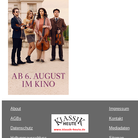
About
Impressum
AGBs
Kontakt
Datenschutz
Mediadaten
Haftungsausschluss
Sitemap