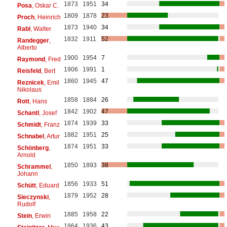
1873
1951
34
Posa
, Oskar C.
1809
1878
23
Proch
, Heinrich
1873
1940
34
Rabl
, Walter
1832
1911
52
Randegger
,
Alberto
1900
1954
7
Raymond
, Fred
1906
1991
1
Reisfeld
, Bert
1860
1945
47
Reznicek
, Emil
Nikolaus
1858
1884
26
Rott
, Hans
1842
1902
47
Schantl
, Josef
1874
1939
33
Schmidt
, Franz
1882
1951
25
Schnabel
, Artur
1874
1951
33
Schönberg
,
Arnold
1850
1893
38
Schrammel
,
Johann
1856
1933
51
Schütt
, Eduard
1879
1952
28
Sieczynski
,
Rudolf
1885
1958
22
Stein
, Erwin
1864
1936
43