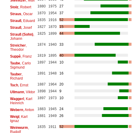
Steinitzer
, Max
1880
1975
27
Stolz
, Robert
1870
1954
37
Straus
, Oscar
1835
1916
52
Strauß
, Eduard
1827
1870
15
Strauß
, Josef
1825
1899
44
Strauß (Sohn)
,
Johann
1874
1940
33
Streicher
,
Theodor
1819
1895
40
Suppè
, Franz
1897
1944
10
Taube
, Carlo
Sigmund
1891
1948
16
Tauber
,
Richard
1887
1964
20
Toch
, Ernst
1898
1944
9
Ullmann
, Viktor
1897
1973
10
Waggerl
, Karl
Heinrich
1883
1945
24
Webern
, Anton
1881
1949
26
Weigl
, Karl
Ignaz
1835
1911
52
Weinwurm
,
Rudolf