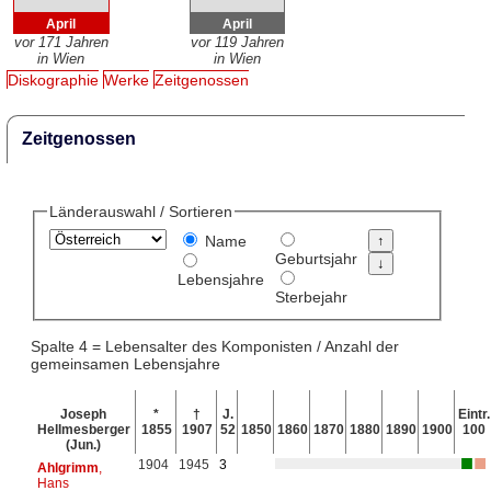
April
April
vor 171 Jahren
vor 119 Jahren
in Wien
in Wien
Diskographie
Werke
Zeitgenossen
Zeitgenossen
Länderauswahl / Sortieren
Name
Geburtsjahr
Lebensjahre
Sterbejahr
Spalte 4 = Lebensalter des Komponisten / Anzahl der
gemeinsamen Lebensjahre
Joseph
*
†
J.
Eintr.
Hellmesberger
1855
1907
52
1850
1860
1870
1880
1890
1900
100
(Jun.)
1904
1945
3
Ahlgrimm
,
Hans