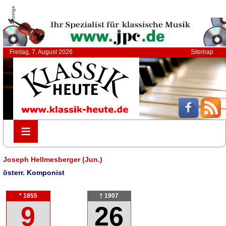
Anzeige
Freitag, 7. August 2026
Sitemap
≡
≡
Joseph Hellmesberger (Jun.)
österr. Komponist
* 1855
† 1907
9
26