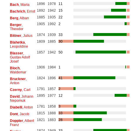
1896
1978
11
Bach
, Maria
1892
1942
15
Bachrich
, Ernst
1885
1935
22
Berg
, Alban
1905
1992
2
Berger
,
Theodor
1874
1939
33
Bittner
, Julius
1809
1885
30
Blahetka
,
Leopoldine
1857
1942
50
Blasser
,
Gustav Adolf
Josef
1906
1984
1
Bloch
,
Waldemar
1824
1896
41
Bruckner
,
Anton
1791
1857
2
Czerny
, Carl
1895
1977
12
David
, Johann
Nepomuk
1781
1858
3
Diabelli
, Anton
1815
1888
33
Dont
, Jacob
1821
1883
28
Doppler
, Albert
Franz
1874
1949
33