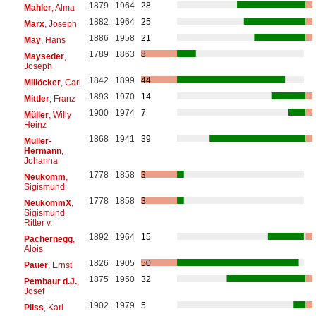
1879
1964
28
Mahler
, Alma
1882
1964
25
Marx
, Joseph
1886
1958
21
May
, Hans
1789
1863
8
Mayseder
,
Joseph
1842
1899
44
Millöcker
, Carl
1893
1970
14
Mittler
, Franz
1900
1974
7
Müller
, Willy
Heinz
1868
1941
39
Müller-
Hermann
,
Johanna
1778
1858
3
Neukomm
,
Sigismund
1778
1858
3
NeukommX
,
Sigismund
Ritter v.
1892
1964
15
Pachernegg
,
Alois
1826
1905
50
Pauer
, Ernst
1875
1950
32
Pembaur d.J.
,
Josef
1902
1979
5
Pilss
, Karl