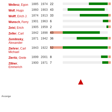
1885
1974
22
Wellesz
, Egon
1860
1903
43
Wolf
, Hugo
1874
1913
33
Wolff
, Erich J.
1901
1963
6
Wunsch
, Ferry
1905
1959
2
Zeisl
, Erich
1842
1898
43
Zeller
, Carl
1871
1942
36
Zemlinsky
,
Alexander
1843
1922
52
Ziehrer
, Carl
Michael
1899
2001
8
Zieritz
, Grete
1900
1971
7
Zillner
,
Emmerich
▲
Anzeige