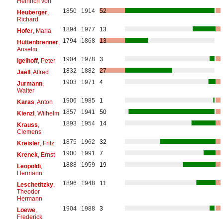
Heinrich von
1850
1914
52
Heuberger
,
Richard
1894
1977
13
Hofer
, Maria
1794
1868
13
Hüttenbrenner
,
Anselm
1904
1978
3
Igelhoff
, Peter
1832
1882
27
Jaëll
, Alfred
1903
1971
4
Jurmann
,
Walter
1906
1985
1
Karas
, Anton
1857
1941
50
Kienzl
, Wilhelm
1893
1954
14
Krauss
,
Clemens
1875
1962
32
Kreisler
, Fritz
1900
1991
7
Krenek
, Ernst
1888
1959
19
Leopoldi
,
Hermann
1896
1948
11
Leschetitzky
,
Theodor
Hermann
1904
1988
3
Loewe
,
Frederick