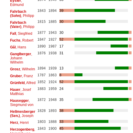
Eysler
,
Edmund
1843
1894
39
Fahrbach
(Sohn)
, Philipp
1815
1885
30
Fahrbach
(Vater)
, Philipp
1877
1943
30
Fall
, Siegfried
1847
1927
52
Fuchs
, Robert
1890
1987
17
Gál
, Hans
1876
1938
31
Ganglberger
,
Johann
Wilhelm
1894
1939
13
Grosz
, Wilhelm
1787
1863
8
Gruber
, Franz
1852
1924
52
Grünfeld
, Alfred
1883
1959
24
Hauer
, Josef
Matthias
1872
1948
35
Hausegger
,
Siegmund von
1828
1893
38
Hellmesberger
(Sen.)
, Joseph
1803
1888
33
Herz
, Henri
1843
1900
45
Herzogenberg
,