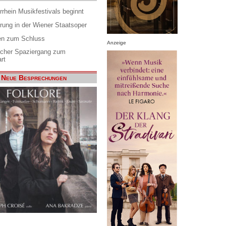
rrhein Musikfestivals beginnt
rung in der Wiener Staatsoper
en zum Schluss
Anzeige
scher Spaziergang zum
rt
Neue Besprechungen