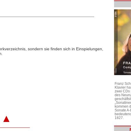
rkverzeichnis, sondern sie finden sich in Einspielungen,
n.
Franz Sch
Klavier h
zwei CDs 
des Neunz
geschäftst
„Sonatine
kommen di
Sonate A-
bedeutend
▲
1827.