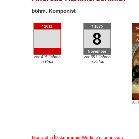
böhm. Komponist
* 1611
† 1675
8
November
vor 415 Jahren
vor 351 Jahren
in Brüx
in Zittau
And
Biographie
Diskographie
Werke
Zeitgenossen