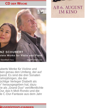
CD der Woche
uberts Werke für Violine und
aben genau den Umfang, der auf
passt. Es sind die drei Sonaten
ehnjährigen, die der
üchtige Verleger Diabelli als
n“ herausgegeben hat, dazu
e als „Grand Duo“ veröffentlichte
Dur, das h-Moll-Rondo und die
e C-Dur-Fantasie aus dem Jahr
Neuveröffentlichungen