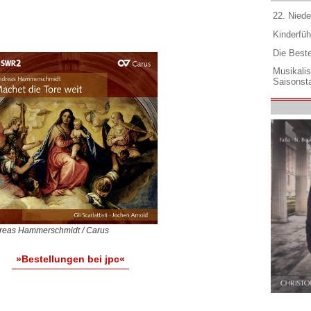
22. Niede
Kinderfüh
Die Best
Musikali
Saisonsta
reas Hammerschmidt / Carus
»Bestellungen bei jpc«