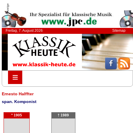
Anzeige
Freitag, 7. August 2026
Sitemap
≡
≡
Ernesto Halffter
span. Komponist
* 1905
† 1989